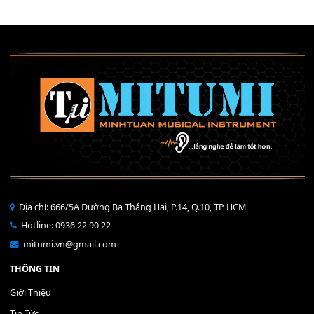
Mỡ tra phím đàn Piano Organ
40,000
₫
THÊM VÀO GIỎ HÀNG
Bộ Nút Đệm Đàn Piano CASIO PX - Giá tốt nhất - Sửa tại n
400,000
₫
THÊM VÀO GIỎ HÀNG