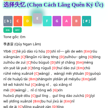
HỢP ÂM
选择失忆 (Chọn Cách Lãng Quên Ký Ứ
E
[ b ]
C
D
F
G
A
B
[ # ]
ON
OFF
Tone gốc: Em
季彥霖 (Qúy Ngạn Lâm)
Yībēi
[C]
liè jiǔ dào rù hóu
[D]
shì nǐ~~ gěi de wēn
[Em]
róu
xiǎngniàn
[C]
fāngǔn rú làng téng
[D]
zuìhòu~ gèng
[G]
tò
zuìhòu de zuì
[C]
hòu bùguò
[D]
shì yī chǎng
[Em]
mèng
xīn yuè lái yuè
[C]
tòng rúguǒ
[D]
huí dào zuì
[Em]
chū
rúhé néng xuǎnzé
[C]
wàngjì， wàngjì měi yīduàn
[D]
guò
nǐ de huàyǔ tài
[Bm]
shāngxīn yīdiǎn yě méiyǒu
[Em]
yúdì
kě wǒ háishì huì
[C]
xiǎng nǐ， qù xiǎng nǐ