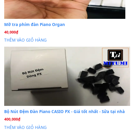
Cài đặt dữ liệu cho đàn PSR-SX900 PSR-SX920 tại MIT
20
Th7
Dịch Vụ Cài Đặt Sample Đàn Organ Yamaha Tận Nhà 
07
Th7
Nâng Tầm Âm Thanh Cho Cây Đàn Của Bạn
Khóa Học Hướng Dẫn Sử Dụng Đàn Organ/Keyboard
26
Th6
Chuyên Sâu TPHCM | MITUMI
Cài đặt dữ liệu sample cho đàn Yamaha PSR-S750 S95
26
Th6