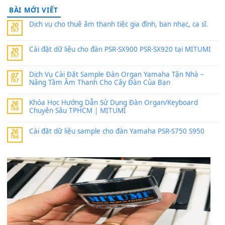
24 Tháng 4, 2026
Có giữ liệu 720 ko tuân e xin với ạ
thaitoanorg
trong
Bộ dữ liệu Sample MITUMI cho Đàn
SX900 và PSR-SX700
24 Tháng 4, 2026
bác ơi cho em hỏi chút , e tải về nhưng chỉ mở dc STYLE , khôn
band tiếng…
MinhTuan89
trong
Lỡ làng duyên em
30 Tháng 9, 2025
Trang hợp âm chưa cập nhật sheet, bạn đợi một thời gian nhé
Khách
trong
Lỡ làng duyên em
30 Tháng 9, 2025
Cho xin sheet nhạc organ được không ạ
BÀI MỚI VIẾT
Dịch vụ cho thuê âm thanh tiệc gia đình, ban nhạc, ca s
20
Th7