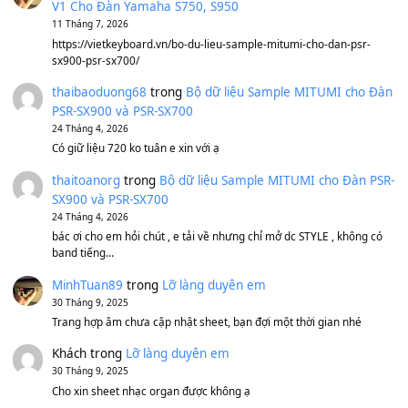
BEND 4 CHIỀU MTP-5F MEGABEND
1,600,000
₫
Bánh xe Pa600 Pa900
500,000
₫
Bộ mạch phím Pa600 Pa300 Pa700 Cũ
1,200,000
₫
MinhTuan89
trong
[CHIA SẺ] Bộ Dữ Liệu – Sample MI
V1 Cho Đàn Yamaha S750, S950
11 Tháng 7, 2026
https://vietkeyboard.vn/bo-du-lieu-sample-mitumi-cho-dan-psr
sx900-psr-sx700/
thaibaoduong68
trong
Bộ dữ liệu Sample MITUMI cho
PSR-SX900 và PSR-SX700