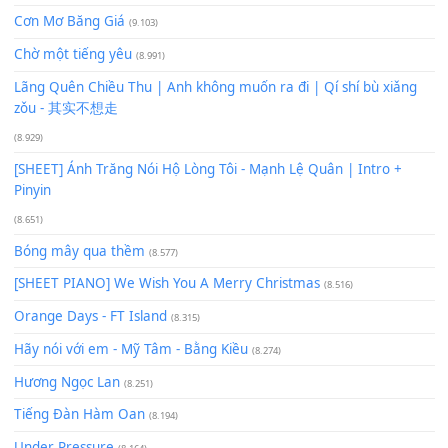
Xem nhiều nhất
Buông bỏ sự phụ thuộc nơi anh (Pinyin)
(18.942)
Phép Màu (OST Đàn Cá Gỗ)
(15.618)
[SHEET PIANO] Happy Birthday
(13.920)
Giá Như - Soobin Hoàng Sơn
(11.359)
Có Em Đời Bỗng Vui
(9.744)
Cơn Mơ Băng Giá
(9.103)
Chờ một tiếng yêu
(8.991)
Lãng Quên Chiều Thu | Anh không muốn ra đi | Qí shí bù xiǎ
zǒu - 其实不想走
(8.929)
[SHEET] Ánh Trăng Nói Hộ Lòng Tôi - Mạnh Lệ Quân | Intro +
Pinyin
(8.651)