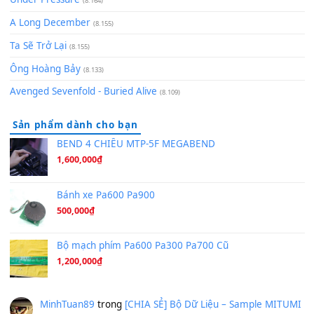
Bóng mây qua thềm
(8.577)
[SHEET PIANO] We Wish You A Merry Christmas
(8.516)
Orange Days - FT Island
(8.315)
Hãy nói với em - Mỹ Tâm - Bằng Kiều
(8.274)
Hương Ngọc Lan
(8.251)
Tiếng Đàn Hàm Oan
(8.194)
Under Pressure
(8.164)
A Long December
(8.155)
Ta Sẽ Trở Lại
(8.155)
Ông Hoàng Bảy
(8.133)
Avenged Sevenfold - Buried Alive
(8.109)
Sản phẩm dành cho bạn