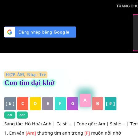
Skip
TRA
to
content
Đăng nhập bằng
Google
HỢP ÂM
,
Nhạc Trẻ
Con tim dại khờ
A
[ b ]
C
D
E
F
G
B
[ # ]
ON
OFF
Sáng tác: Hồ Hoài Anh | Ca sĩ: -- | Tone gốc: Am | Style: 