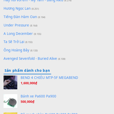
(8.651)
Bóng mây qua thềm
(8.577)
[SHEET PIANO] We Wish You A Merry Christmas
(8.516)
Orange Days - FT Island
(8.315)
Hãy nói với em - Mỹ Tâm - Bằng Kiều
(8.274)
Hương Ngọc Lan
(8.251)
Tiếng Đàn Hàm Oan
(8.194)
Under Pressure
(8.164)
A Long December
(8.155)
Ta Sẽ Trở Lại
(8.155)
Ông Hoàng Bảy
(8.133)