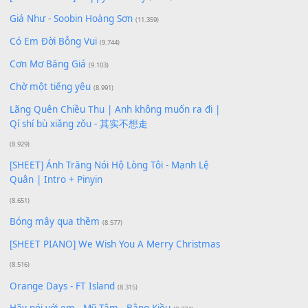
Xem nhiều nhất
Buông bỏ sự phụ thuộc nơi anh (Pinyin)
(18.942)
Phép Màu (OST Đàn Cá Gỗ)
(15.618)
[SHEET PIANO] Happy Birthday
(13.920)
Giá Như - Soobin Hoàng Sơn
(11.359)
Có Em Đời Bỗng Vui
(9.744)
Cơn Mơ Băng Giá
(9.103)
Chờ một tiếng yêu
(8.991)
Lãng Quên Chiều Thu | Anh không muốn ra đi |
Qí shí bù xiǎng zǒu - 其实不想走
(8.929)
[SHEET] Ánh Trăng Nói Hộ Lòng Tôi - Mạnh Lệ
Quân | Intro + Pinyin