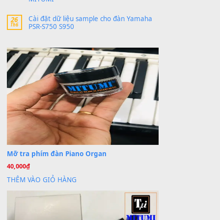
30 Tháng 9, 2025
Cho xin sheet nhạc organ được không ạ
BÀI MỚI VIẾT
Dịch vụ cho thuê âm thanh tiệc gia đình,
20
Th7
ban nhạc, ca sĩ.
Cài đặt dữ liệu cho đàn PSR-SX900 PSR-
20
Th7
SX920 tại MITUMI
Dịch Vụ Cài Đặt Sample Đàn Organ
07
Th7
Yamaha Tận Nhà – Nâng Tầm Âm Thanh
Cho Cây Đàn Của Bạn
Khóa Học Hướng Dẫn Sử Dụng Đàn
26
Th6
Organ/Keyboard Chuyên Sâu TPHCM |
MITUMI
Cài đặt dữ liệu sample cho đàn Yamaha
26
Th6
PSR-S750 S950