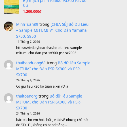
Avenged Sevenfold - Buried Alive
(8.109)
Sản phẩm dành cho bạn
BEND 4 CHIỀU MTP-5F MEGABEND
1,600,000
₫
Bánh xe Pa600 Pa900
500,000
₫
Bộ mạch phím Pa600 Pa300 Pa700
Cũ
1,200,000
₫
MinhTuan89
trong
[CHIA SẺ] Bộ Dữ Liệu
– Sample MITUMI V1 Cho Đàn Yamaha
S750, S950
11 Tháng 7, 2026
https://vietkeyboard.vn/bo-du-lieu-sample-