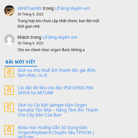
mitumi-cho-dan-psr-sx900-psr-sx700/
thaibaoduong68
trong
Bộ dữ liệu Sample
MITUMI cho Đàn PSR-SX900 và PSR-
SX700
24 Tháng 4, 2026
Có giữ liệu 720 ko tuân e xin với ạ
thaitoanorg
trong
Bộ dữ liệu Sample
MITUMI cho Đàn PSR-SX900 và PSR-
SX700
24 Tháng 4, 2026
bác ơi cho em hỏi chút , e tải về nhưng chỉ mở
dc STYLE , không có band tiếng…
MinhTuan89
trong
Lỡ làng duyên em
30 Tháng 9, 2025
Trang hợp âm chưa cập nhật sheet, bạn đợi một
thời gian nhé
Khách
trong
Lỡ làng duyên em