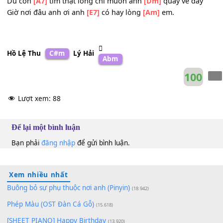
Chỉ còn trong mơ những giấc mơ mồ
[E7]
côi.
Và em
[Am]
sẽ cố gắng gạt đi nước
[Dm]
mắt trên mi
Và em
[G]
sẽ cố gắng tìm quên những
[C]
dấu yêu xưa
Dù con
[A7]
tim thật lòng chỉ muốn anh
[Dm]
quay về đâ
Giờ nơi đâu anh ơi anh
[E7]
có hay lòng
[Am]
em.
Hồ Lệ Thu
C#m
Lý Hải
Abm
10
Lượt xem:
88
Để lại một bình luận
Bạn phải
đăng nhập
để gửi bình luận.