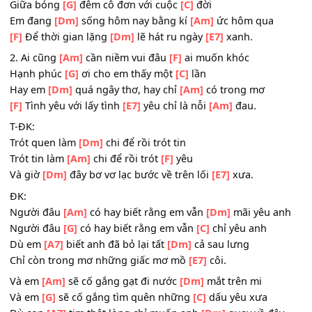
1. Em vẫn
[Am]
thường tìm anh trong
[F]
muôn nỗi nhớ
Giữa bóng
[G]
đêm cô đơn với cuộc
[C]
đời
Em đang
[Dm]
sống hôm nay bằng kí
[Am]
ức hôm qua
[F]
Để thời gian lặng
[Dm]
lẽ hát ru ngày
[E7]
xanh.
2. Ai cũng
[Am]
cần niềm vui đâu
[F]
ai muốn khóc
Hạnh phúc
[G]
ơi cho em thấy một
[C]
lần
Hay em
[Dm]
quá ngây thơ, hay chỉ
[Am]
có trong mơ
[F]
Tình yêu với lấy tình
[E7]
yêu chỉ là nỗi
[Am]
đau.
T-ĐK:
Trót quen làm
[Dm]
chi để rồi trót tin
Trót tin làm
[Am]
chi để rồi trót
[F]
yêu
Và giờ
[Dm]
đây bơ vơ lạc bước về trên lối
[E7]
xưa.
ĐK:
Người đâu
[Am]
có hay biết rằng em vẫn
[Dm]
mãi yêu a
Người đâu
[G]
có hay biết rằng em vẫn
[C]
chỉ yêu anh
Dù em
[A7]
biết anh đã bỏ lại tất
[Dm]
cả sau lưng