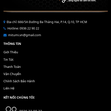
Bộ Nút Đệm Đàn Piano CASIO PX - Giá tốt nhất - Sửa tại n
400,000
₫
THÊM VÀO GIỎ HÀNG