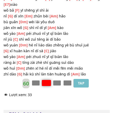
jǐn
[B7]
yī wēi zài nǐ huái
[E7]
bào
[Am]
kōng zhōng yǒu jī duǒ
[G]
bái yún zài
[Am]
piāo
hé
[Em]
duì duì chéng shuāng dí
[Am]
niǎo
[Am]
wǒ mén xiāng wēi
[G]
yòu xiāng
[Am]
yī
[Dm]
xìng f
[E7]
xiào
wǒ bǎ
[F]
yī shēng yī shì ài
nǐ
[G]
dí xīn
[Em]
zhǔn bèi
[Am]
hǎo
bù guǎn
[Dm]
wèi lái yǒu duō
jiān xīn wǒ
[G]
shì nǐ dí yī
[Am]
kào
wǒ yào
[Am]
péi zhuó nǐ yī qǐ biàn lǎo
nǐ jiù
[C]
shì wǒ zuì téng ài dí bǎo
wǒ yuàn
[Dm]
hé nǐ liáo dào zhěng yè bù shuì jué
[G]
xǐ huān kàn nǐ dí sā
[C]
jiāo
wǒ yào
[Am]
péi zhuó nǐ yī qǐ biàn lǎo
ràng ài
[C]
tíng zài zhè shí guāng suì dào
wǒ huì
[Dm]
zhēn xī hé nǐ dí měi fēn měi miǎo
zhí dào
[G]
hǎi kū shí làn tiān huāng dì
[Am]
lǎo