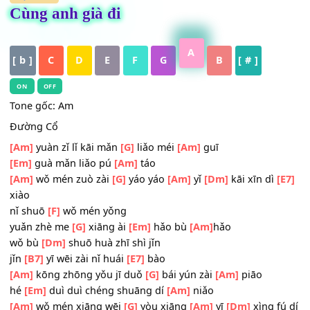
HỢP ÂM
Cùng anh già đi
A
[ b ]
C
D
E
F
G
B
[ # ]
ON
OFF
Tone gốc: Am
Đường Cổ
[Am]
yuàn zǐ lǐ kāi mǎn
[G]
liǎo méi
[Am]
guī
[Em]
guà mǎn liǎo pú
[Am]
táo
[Am]
wǒ mén zuò zài
[G]
yáo yáo
[Am]
yǐ
[Dm]
kāi xīn dì
xiào
nǐ shuō
[F]
wǒ mén yǒng
yuǎn
zhè me
[G]
xiāng ài
[Em]
hǎo bù
[Am]
hǎo
wǒ bù
[Dm]
shuō huà zhī shì jǐn