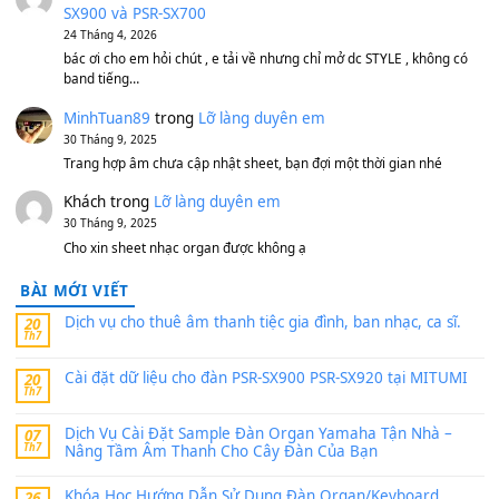
MinhTuan89
trong
[CHIA SẺ] Bộ Dữ Liệu – Sample MI
V1 Cho Đàn Yamaha S750, S950
11 Tháng 7, 2026
https://vietkeyboard.vn/bo-du-lieu-sample-mitumi-cho-dan-psr
sx900-psr-sx700/
thaibaoduong68
trong
Bộ dữ liệu Sample MITUMI cho
PSR-SX900 và PSR-SX700
24 Tháng 4, 2026
Có giữ liệu 720 ko tuân e xin với ạ
thaitoanorg
trong
Bộ dữ liệu Sample MITUMI cho Đàn
SX900 và PSR-SX700
24 Tháng 4, 2026
bác ơi cho em hỏi chút , e tải về nhưng chỉ mở dc STYLE , khôn
band tiếng…
MinhTuan89
trong
Lỡ làng duyên em
30 Tháng 9, 2025