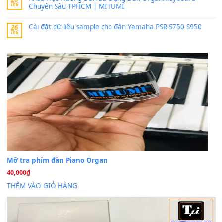
Trang hợp âm chưa cập nhật sheet, bạn đợi một thời gian nhé
Khách
trong
Lỡ làng duyên em
30 Tháng 9, 2025
Cho xin sheet nhạc organ được không ạ
BÀI MỚI VIẾT
Dịch vụ cho thuê âm thanh tiệc gia đình, ban nhạc, ca s
20
Th7
Cài đặt dữ liệu cho đàn PSR-SX900 PSR-SX920 tại MIT
20
Th7
Dịch Vụ Cài Đặt Sample Đàn Organ Yamaha Tận Nhà 
07
Th7
Nâng Tầm Âm Thanh Cho Cây Đàn Của Bạn
Khóa Học Hướng Dẫn Sử Dụng Đàn Organ/Keyboard
26
Th6
Chuyên Sâu TPHCM | MITUMI
Cài đặt dữ liệu sample cho đàn Yamaha PSR-S750 S95
26
Th6