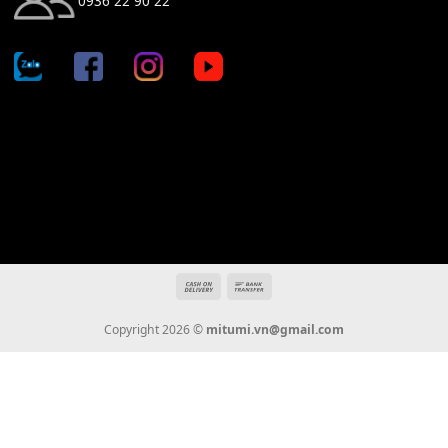
Địa chỉ: 666/5A Đường Ba Tháng Hai, P.14, Q.10, TP HCM
Hotline: 0936 22 90 22
mitumi.vn@gmail.com
THÔNG TIN
Giới Thiệu
Tin Tức
Thanh Toán
Vận Chuyển
Chính Sách Bảo Hành
Liên Hệ
KẾT NỐI CHÚNG TÔI