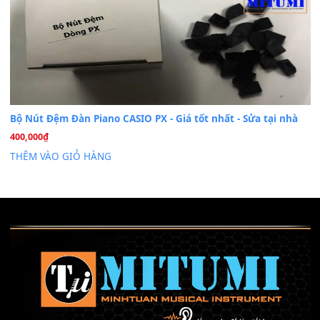
Mỡ tra phím đàn Piano Organ
40,000
₫
THÊM VÀO GIỎ HÀNG