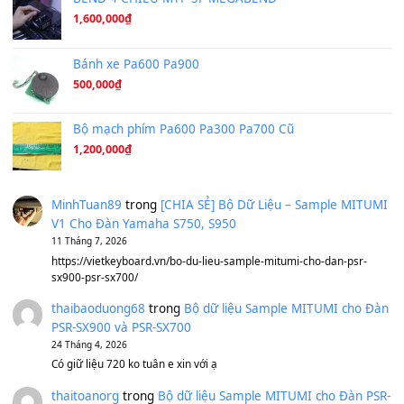
Under Pressure
(8.164)
A Long December
(8.155)
Ta Sẽ Trở Lại
(8.155)
Ông Hoàng Bảy
(8.133)
Avenged Sevenfold - Buried Alive
(8.109)
Sản phẩm dành cho bạn
BEND 4 CHIỀU MTP-5F MEGABEND
1,600,000
₫
Bánh xe Pa600 Pa900
500,000
₫
Bộ mạch phím Pa600 Pa300 Pa700 Cũ
1,200,000
₫