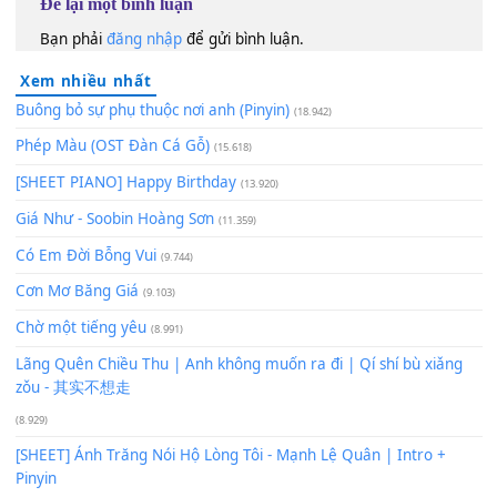
60
TAP
Lượt xem:
33
Để lại một bình luận
Bạn phải
đăng nhập
để gửi bình luận.
Xem nhiều nhất
Buông bỏ sự phụ thuộc nơi anh (Pinyin)
(18.942)
Phép Màu (OST Đàn Cá Gỗ)
(15.618)
[SHEET PIANO] Happy Birthday
(13.920)
Giá Như - Soobin Hoàng Sơn
(11.359)
Có Em Đời Bỗng Vui
(9.744)
Cơn Mơ Băng Giá
(9.103)