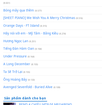
Chờ một tiếng yêu
(8.991)
Lãng Quên Chiều Thu | Anh không muốn ra đi | Qí shí bù xiǎ
zǒu - 其实不想走
(8.929)
[SHEET] Ánh Trăng Nói Hộ Lòng Tôi - Mạnh Lệ Quân | Intro +
Pinyin
(8.651)
Bóng mây qua thềm
(8.577)
[SHEET PIANO] We Wish You A Merry Christmas
(8.516)
Orange Days - FT Island
(8.315)
Hãy nói với em - Mỹ Tâm - Bằng Kiều
(8.274)
Hương Ngọc Lan
(8.251)
Tiếng Đàn Hàm Oan
(8.194)