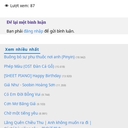
Lưu Chí Vỹ
&
Tim
Dm
10
Lượt xem:
87
Để lại một bình luận
Bạn phải
đăng nhập
để gửi bình luận.
Xem nhiều nhất
Buông bỏ sự phụ thuộc nơi anh (Pinyin)
(18.942)
Phép Màu (OST Đàn Cá Gỗ)
(15.618)
[SHEET PIANO] Happy Birthday
(13.920)