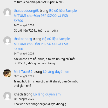
Bánh xe Pa600 Pa900
500,000
₫
Bộ mạch phím Pa600 Pa300 Pa700
Cũ
1,200,000
₫
MinhTuan89
trong
[CHIA SẺ] Bộ Dữ Liệu
– Sample MITUMI V1 Cho Đàn Yamaha
S750, S950
11 Tháng 7, 2026
https://vietkeyboard.vn/bo-du-lieu-sample-
mitumi-cho-dan-psr-sx900-psr-sx700/
thaibaoduong68
trong
Bộ dữ liệu Sample
MITUMI cho Đàn PSR-SX900 và PSR-
SX700
24 Tháng 4, 2026
Có giữ liệu 720 ko tuân e xin với ạ