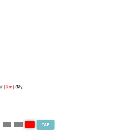
en
u cô ấy
 cô ấy
ôi kể tử
[Dm]
đây.