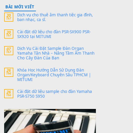
thaitoanorg
trong
Bộ dữ liệu Sample
MITUMI cho Đàn PSR-SX900 và PSR-
SX700
24 Tháng 4, 2026
bác ơi cho em hỏi chút , e tải về nhưng chỉ mở
dc STYLE , không có band tiếng…
MinhTuan89
trong
Lỡ làng duyên em
30 Tháng 9, 2025
Trang hợp âm chưa cập nhật sheet, bạn đợi một
thời gian nhé
Khách
trong
Lỡ làng duyên em
30 Tháng 9, 2025
Cho xin sheet nhạc organ được không ạ
BÀI MỚI VIẾT
Dịch vụ cho thuê âm thanh tiệc gia đình,
20
Th7
ban nhạc, ca sĩ.