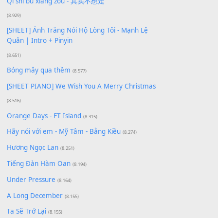
Giá Như - Soobin Hoàng Sơn
(11.359)
Có Em Đời Bỗng Vui
(9.744)
Cơn Mơ Băng Giá
(9.103)
Chờ một tiếng yêu
(8.991)
Lãng Quên Chiều Thu | Anh không muốn ra đi |
Qí shí bù xiǎng zǒu - 其实不想走
(8.929)
[SHEET] Ánh Trăng Nói Hộ Lòng Tôi - Mạnh Lệ
Quân | Intro + Pinyin
(8.651)
Bóng mây qua thềm
(8.577)
[SHEET PIANO] We Wish You A Merry Christmas
(8.516)