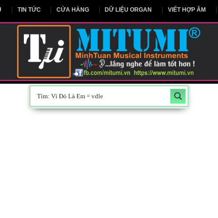
NG CHỦ
TIN TỨC
CỬA HÀNG
DỮ LIỆU ORGAN
V