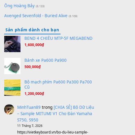
Orange Days - FT Island
(8.315)
Hãy nói với em - Mỹ Tâm - Bằng Kiều
(8.274)
Hương Ngọc Lan
(8.251)
Tiếng Đàn Hàm Oan
(8.194)
Under Pressure
(8.164)
A Long December
(8.155)
Ta Sẽ Trở Lại
(8.155)
Ông Hoàng Bảy
(8.133)
Avenged Sevenfold - Buried Alive
(8.109)
Sản phẩm dành cho bạn
BEND 4 CHIỀU MTP-5F MEGABEND
1,600,000
₫