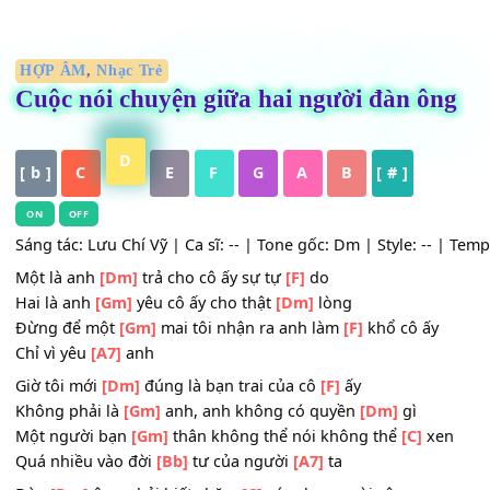
HỢP ÂM
,
Nhạc Trẻ
Cuộc nói chuyện giữa hai người đàn ô
D
[ b ]
C
E
F
G
A
B
[ # ]
ON
OFF
Sáng tác: Lưu Chí Vỹ | Ca sĩ: -- | Tone gốc: Dm | Style: --
Một là anh
[Dm]
trả cho cô ấy sự tự
[F]
do
Hai là anh
[Gm]
yêu cô ấy cho thật
[Dm]
lòng
Đừng để một
[Gm]
mai tôi nhận ra anh làm
[F]
khổ cô ấy
Chỉ vì yêu
[A7]
anh
Giờ tôi mới
[Dm]
đúng là bạn trai của cô
[F]
ấy