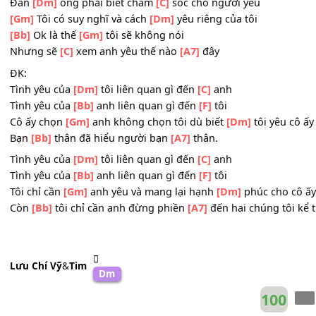
Không phải là
[Gm]
anh, anh không có quyền
[Dm]
gì
Một người bạn
[Gm]
thân không thể nói không thể
[C]
x
Quá nhiều vào đời
[Bb]
tư của người
[A7]
ta
Đàn
[Dm]
ông phải biết chăm
[C]
sóc cho người yêu
[Gm]
Tôi có suy nghĩ và cách
[Dm]
yêu riêng của tôi
[Bb]
Ok là thế
[Gm]
tôi sẽ không nói
Nhưng sẽ
[C]
xem anh yêu thế nào
[A7]
đây
ĐK:
Tình yêu của
[Dm]
tôi liên quan gì đến
[C]
anh
Tình yêu của
[Bb]
anh liên quan gì đến
[F]
tôi
Cô ấy chọn
[Gm]
anh không chọn tôi dù biết
[Dm]
tôi yê
Bạn
[Bb]
thân đã hiểu người bạn
[A7]
thân.
Tình yêu của
[Dm]
tôi liên quan gì đến
[C]
anh
Tình yêu của
[Bb]
anh liên quan gì đến
[F]
tôi
Tôi chỉ cần
[Gm]
anh yêu và mang lại hạnh
[Dm]
phúc cho
Còn
[Bb]
tôi chỉ cần anh đừng phiền
[A7]
đến hai chúng t