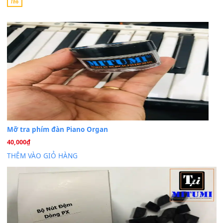
30 Tháng 9, 2025
Cho xin sheet nhạc organ được không ạ
BÀI MỚI VIẾT
Dịch vụ cho thuê âm thanh tiệc gia đình, ban nhạc, ca s
20
Th7
Cài đặt dữ liệu cho đàn PSR-SX900 PSR-SX920 tại MIT
20
Th7
Dịch Vụ Cài Đặt Sample Đàn Organ Yamaha Tận Nhà 
07
Th7
Nâng Tầm Âm Thanh Cho Cây Đàn Của Bạn
Khóa Học Hướng Dẫn Sử Dụng Đàn Organ/Keyboard
26
Th6
Chuyên Sâu TPHCM | MITUMI
Cài đặt dữ liệu sample cho đàn Yamaha PSR-S750 S95
26
Th6