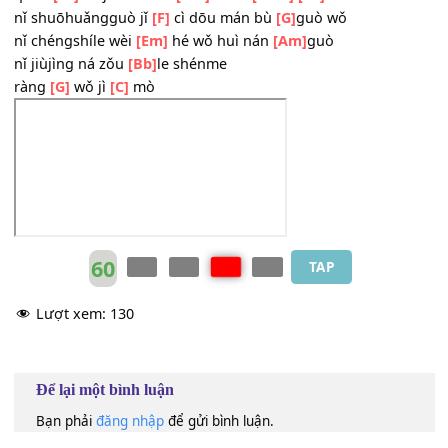
xìjié
[G]
jiù bùbì duì wǒ jiāo
[C]
dài
wǒ àiguò jǐ gè
[F]
rén zěnme hái
[G]
bùgòu
tāmen míngmíng dōu
[Em]
bǐ nǐ gèng ài
[Am]
wǒ
quán
[E7]
shìjiè dōu bù
[Am]
shuō
[Gm7]
[C7]
nǐ shuōhuǎngguò jǐ
[F]
cì dōu mán bù
[G]
guò wǒ
nǐ chéngshíle wèi
[Em]
hé wǒ huì nán
[Am]
guò
nǐ jiùjìng ná zǒu
[Bb]
le shénme
ràng
[G]
wǒ jì
[C]
mò
60
TAP
Lượt xem:
130