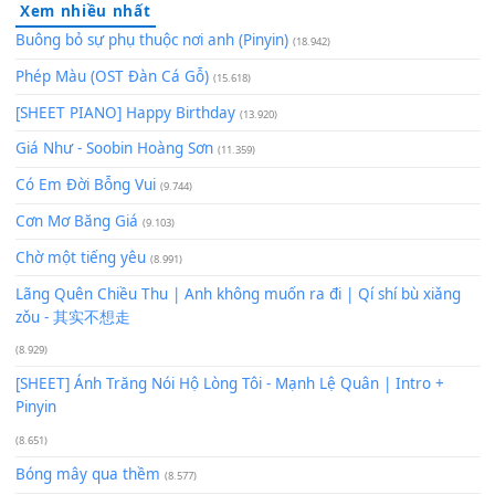
Để lại một bình luận
Bạn phải
đăng nhập
để gửi bình luận.
Xem nhiều nhất
Buông bỏ sự phụ thuộc nơi anh (Pinyin)
(18.942)
Phép Màu (OST Đàn Cá Gỗ)
(15.618)
[SHEET PIANO] Happy Birthday
(13.920)
Giá Như - Soobin Hoàng Sơn
(11.359)
Có Em Đời Bỗng Vui
(9.744)
Cơn Mơ Băng Giá
(9.103)
Chờ một tiếng yêu
(8.991)
Lãng Quên Chiều Thu | Anh không muốn ra đi | Qí shí bù xiǎ