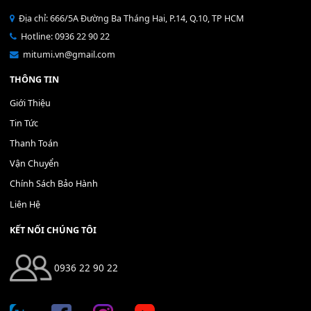
Bộ Nút Đệm Đàn Piano CASIO PX - Giá tốt nhất - Sửa tại n
400,000
₫
THÊM VÀO GIỎ HÀNG