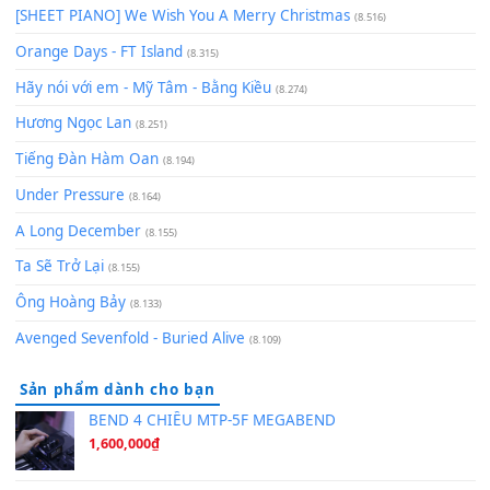
zǒu - 其实不想走
(8.929)
[SHEET] Ánh Trăng Nói Hộ Lòng Tôi - Mạnh Lệ Quân | Intro +
Pinyin
(8.651)
Bóng mây qua thềm
(8.577)
[SHEET PIANO] We Wish You A Merry Christmas
(8.516)
Orange Days - FT Island
(8.315)
Hãy nói với em - Mỹ Tâm - Bằng Kiều
(8.274)
Hương Ngọc Lan
(8.251)
Tiếng Đàn Hàm Oan
(8.194)
Under Pressure
(8.164)
A Long December
(8.155)