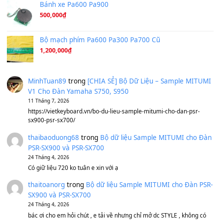
Ta Sẽ Trở Lại
(8.155)
Ông Hoàng Bảy
(8.133)
Avenged Sevenfold - Buried Alive
(8.109)
Sản phẩm dành cho bạn
BEND 4 CHIỀU MTP-5F MEGABEND
1,600,000
₫
Bánh xe Pa600 Pa900
500,000
₫
Bộ mạch phím Pa600 Pa300 Pa700 Cũ
1,200,000
₫
MinhTuan89
trong
[CHIA SẺ] Bộ Dữ Liệu – Sample MI