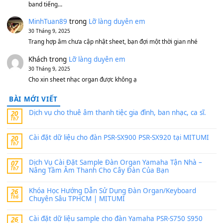
V1 Cho Đàn Yamaha S750, S950
11 Tháng 7, 2026
https://vietkeyboard.vn/bo-du-lieu-sample-mitumi-cho-dan-psr
sx900-psr-sx700/
thaibaoduong68
trong
Bộ dữ liệu Sample MITUMI cho
PSR-SX900 và PSR-SX700
24 Tháng 4, 2026
Có giữ liệu 720 ko tuân e xin với ạ
thaitoanorg
trong
Bộ dữ liệu Sample MITUMI cho Đàn
SX900 và PSR-SX700
24 Tháng 4, 2026
bác ơi cho em hỏi chút , e tải về nhưng chỉ mở dc STYLE , khôn
band tiếng…
MinhTuan89
trong
Lỡ làng duyên em
30 Tháng 9, 2025
Trang hợp âm chưa cập nhật sheet, bạn đợi một thời gian nhé
Khách
trong
Lỡ làng duyên em