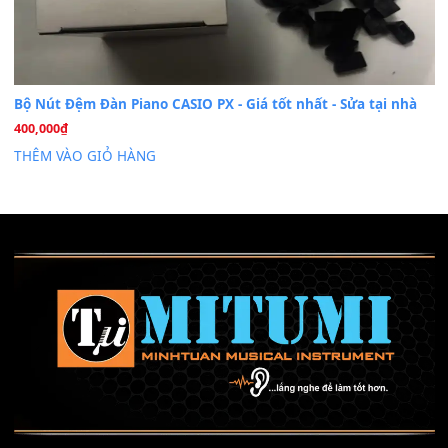
Mỡ tra phím đàn Piano Organ
40,000
₫
THÊM VÀO GIỎ HÀNG