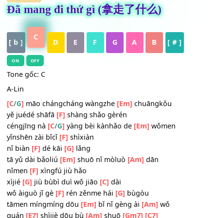
HỢP ÂM
Đã mang đi thứ gì (拿走了什么)
C
[ b ]
D
E
F
G
A
B
[ # ]
ON
OFF
Tone gốc: C
A-Lin
[C
]
māo chángcháng wàngzhe
[Em]
chuāngkǒu
/G
yě juédé shāfā
[F]
shàng shǎo gèrén
céngjīng nà
[C
]
yàng bèi kànhǎo de
[Em]
wǒmen
/G
yǐnshēn zài bǐcǐ
[F]
shìxiàn
nǐ biàn
[F]
dé kāi
[G]
lǎng
tā yǔ dài bǎoliú
[Em]
shuō nǐ mòluò
[Am]
dān
nǐmen
[F]
xìngfú jiù hǎo