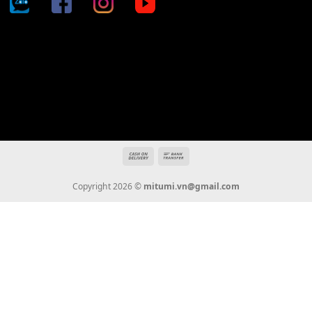
Địa chỉ: 666/5A Đường Ba Tháng Hai, P.14, Q.10, TP HCM
Hotline: 0936 22 90 22
mitumi.vn@gmail.com
THÔNG TIN
Giới Thiệu
Tin Tức
Thanh Toán
Vận Chuyển
Chính Sách Bảo Hành
Liên Hệ
KẾT NỐI CHÚNG TÔI
0936 22 90 22