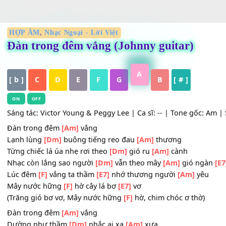
HỢP ÂM
,
Nhạc Ngoại - Lời Việt
Đàn trong đêm vắng (Johnny guitar)
A
[ b ]
C
D
E
F
G
B
[ # ]
ON
OFF
Sáng tác: Victor Young & Peggy Lee | Ca sĩ: -- | Tone gốc:
Đàn trong đêm
[Am]
vắng
Lạnh lùng
[Dm]
buông tiếng reo đau
[Am]
thương
Từng chiếc lá úa nhẹ rơi theo
[Dm]
gió ru
[Am]
cành
Nhạc còn lắng sao người
[Dm]
vẫn theo mây
[Am]
gió n
Lúc đêm
[F]
vắng ta thầm
[E7]
nhớ thương người
[Am]
y