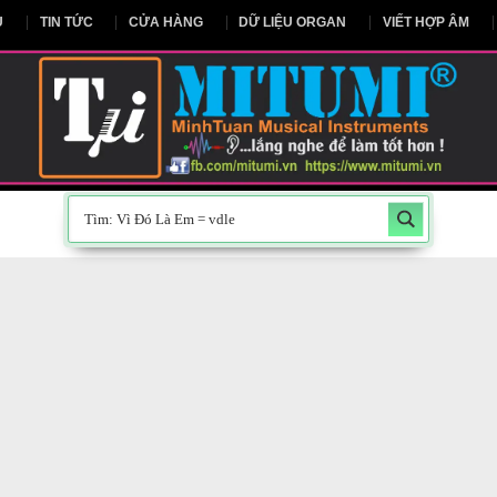
NG CHỦ
TIN TỨC
CỬA HÀNG
DỮ LIỆU ORGAN
V