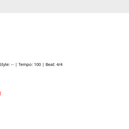
 Am | Style: -- | Tempo: 100 | Beat: 4/4
gàn
[E7]
êu