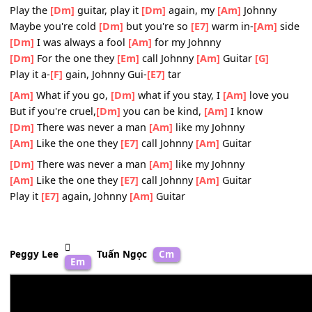
Nhạc còn mãi theo hồn
[Dm]
gió mây tìm
[Am]
đến ngư
Mối tơ
[F]
thắm vương ngàn
[E7]
tiếng than người
[Am]
ơ
Mây nước hững
[F]
hờ cây lá bơ
[E7]
vơ người
[Am]
ơi
Mây nước hững
[F]
hờ cây lá bơ
[E7]
vơ người
[Am]
ơi
--------------------
Play the
[Dm]
guitar, play it
[Dm]
again, my
[Am]
Johnny
Maybe you're cold
[Dm]
but you're so
[E7]
warm in-
[Am]
[Dm]
I was always a fool
[Am]
for my Johnny
[Dm]
For the one they
[Em]
call Johnny
[Am]
Guitar
[G]
Play it a-
[F]
gain, Johnny Gui-
[E7]
tar
[Am]
What if you go,
[Dm]
what if you stay, I
[Am]
love y
But if you're cruel,
[Dm]
you can be kind,
[Am]
I know
[Dm]
There was never a man
[Am]
like my Johnny
[Am]
Like the one they
[E7]
call Johnny
[Am]
Guitar
[Dm]
There was never a man
[Am]
like my Johnny
[Am]
Like the one they
[E7]
call Johnny
[Am]
Guitar