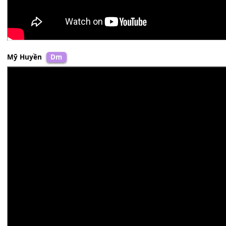
Mỹ Huyền
Dm