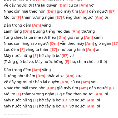
Mây nước hững
[F]
hờ cây lá bơ
[E7]
vơ
(Trăng gió bơ vơ, Mây nước hững
[F]
hờ, chim chóc ơ thờ
Ðàn trong đêm
[Am]
vắng
Dường như thầm
[Dm]
nhắc ai xa
[Am]
xưa
Về đây người ơi ! trả lại duyên
[Dm]
cũ xa
[Am]
vời
Nhạc còn mãi theo hồn
[Dm]
gió mây tìm
[Am]
đến ngư
Mối tơ
[F]
thắm vương ngàn
[E7]
tiếng than người
[Am]
ơ
Đàn trong đêm
[Am]
vắng
Lạnh lùng
[Dm]
buông tiếng reo đau
[Am]
thương
Từng chiếc lá úa nhẹ rơi theo
[Dm]
gió rung
[Am]
cành
Nhạc còn lắng sao người
[Dm]
vẫn theo mây
[Am]
gió n
Lúc đêm
[F]
vắng ta thầm
[E7]
nhớ bóng hình
[Am]
ai
Mây nước hững
[F]
hờ cây lá bơ
[E7]
vơ
(Trăng gió bơ vơ, Mây nước hững
[F]
hờ, chim chóc ơ thờ
Ðàn trong đêm
[Am]
vắng
Dường như thầm
[Dm]
nhắc ai xa
[Am]
xưa
Về đây người ơi ! hàn lại duyên
[Dm]
cũ xa
[Am]
vời