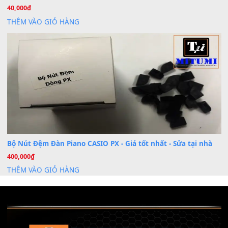
Dịch Vụ Cài Đặt Sample Đàn Organ Yamaha Tận Nhà 
07
Th7
Nâng Tầm Âm Thanh Cho Cây Đàn Của Bạn
Khóa Học Hướng Dẫn Sử Dụng Đàn Organ/Keyboard
26
Th6
Chuyên Sâu TPHCM | MITUMI
Cài đặt dữ liệu sample cho đàn Yamaha PSR-S750 S95
26
Th6
Mỡ tra phím đàn Piano Organ