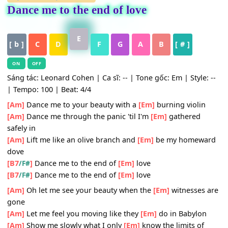
HỢP ÂM
,
Nhạc Quốc Tế
Dance me to the end of love
E
[ b ]
C
D
F
G
A
B
[ # ]
ON
OFF
Sáng tác: Leonard Cohen | Ca sĩ: -- | Tone gốc: Em | Style
| Tempo: 100 | Beat: 4/4
[Am]
Dance me to your beauty with a
[Em]
burning violi
[Am]
Dance me through the panic 'til I'm
[Em]
gathered
safely in
[Am]
Lift me like an olive branch and
[Em]
be my homew
dove
[B7
]
Dance me to the end of
[Em]
love
/F#
[B7
]
Dance me to the end of
[Em]
love
/F#