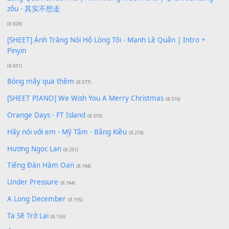
Phép Màu (OST Đàn Cá Gỗ)
(15.618)
[SHEET PIANO] Happy Birthday
(13.920)
Giá Như - Soobin Hoàng Sơn
(11.359)
Có Em Đời Bỗng Vui
(9.744)
Cơn Mơ Băng Giá
(9.103)
Chờ một tiếng yêu
(8.991)
Lãng Quên Chiều Thu | Anh không muốn ra đi | Qí shí bù xiǎ
zǒu - 其实不想走
(8.929)
[SHEET] Ánh Trăng Nói Hộ Lòng Tôi - Mạnh Lệ Quân | Intro +
Pinyin
(8.651)
Bóng mây qua thềm
(8.577)