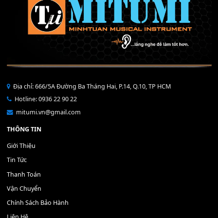
40,000
₫
THÊM VÀO GIỎ HÀNG
Bộ Nút Đệm Đàn Piano CASIO PX - Giá tốt nhất - Sửa tại n
400,000
₫
THÊM VÀO GIỎ HÀNG