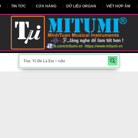
NG CHỦ
TIN TỨC
CỬA HÀNG
DỮ LIỆU ORGAN
V