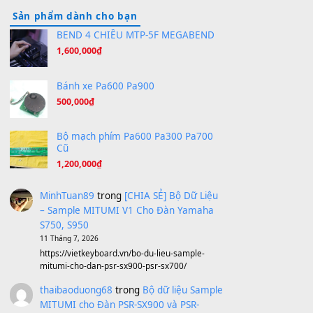
Hương Ngọc Lan
(8.251)
Tiếng Đàn Hàm Oan
(8.194)
Under Pressure
(8.164)
A Long December
(8.155)
Ta Sẽ Trở Lại
(8.155)
Ông Hoàng Bảy
(8.133)
Avenged Sevenfold - Buried Alive
(8.109)
Sản phẩm dành cho bạn
BEND 4 CHIỀU MTP-5F MEGABEND
1,600,000
₫
Bánh xe Pa600 Pa900
500,000
₫