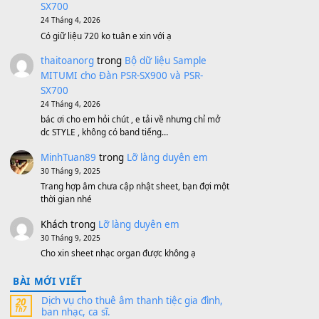
Bộ mạch phím Pa600 Pa300 Pa700
Cũ
1,200,000
₫
MinhTuan89
trong
[CHIA SẺ] Bộ Dữ Liệu
– Sample MITUMI V1 Cho Đàn Yamaha
S750, S950
11 Tháng 7, 2026
https://vietkeyboard.vn/bo-du-lieu-sample-
mitumi-cho-dan-psr-sx900-psr-sx700/
thaibaoduong68
trong
Bộ dữ liệu Sample
MITUMI cho Đàn PSR-SX900 và PSR-
SX700
24 Tháng 4, 2026
Có giữ liệu 720 ko tuân e xin với ạ
thaitoanorg
trong
Bộ dữ liệu Sample
MITUMI cho Đàn PSR-SX900 và PSR-
SX700