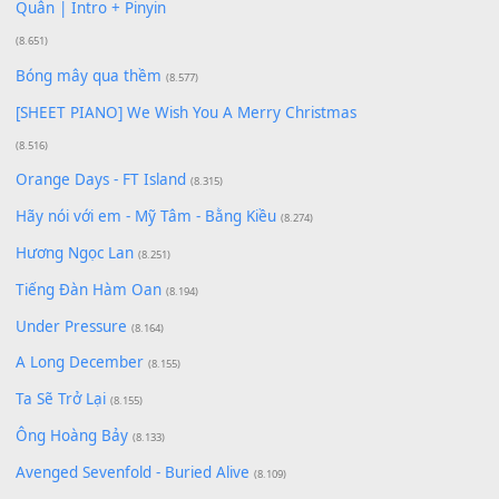
Cơn Mơ Băng Giá
(9.103)
Chờ một tiếng yêu
(8.991)
Lãng Quên Chiều Thu | Anh không muốn ra đi |
Qí shí bù xiǎng zǒu - 其实不想走
(8.929)
[SHEET] Ánh Trăng Nói Hộ Lòng Tôi - Mạnh Lệ
Quân | Intro + Pinyin
(8.651)
Bóng mây qua thềm
(8.577)
[SHEET PIANO] We Wish You A Merry Christmas
(8.516)
Orange Days - FT Island
(8.315)
Hãy nói với em - Mỹ Tâm - Bằng Kiều
(8.274)