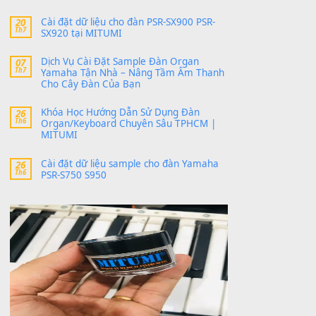
24 Tháng 4, 2026
bác ơi cho em hỏi chút , e tải về nhưng chỉ mở
dc STYLE , không có band tiếng…
MinhTuan89
trong
Lỡ làng duyên em
30 Tháng 9, 2025
Trang hợp âm chưa cập nhật sheet, bạn đợi một
thời gian nhé
Khách
trong
Lỡ làng duyên em
30 Tháng 9, 2025
Cho xin sheet nhạc organ được không ạ
BÀI MỚI VIẾT
Dịch vụ cho thuê âm thanh tiệc gia đình,
20
Th7
ban nhạc, ca sĩ.
Cài đặt dữ liệu cho đàn PSR-SX900 PSR-
20
Th7
SX920 tại MITUMI
Dịch Vụ Cài Đặt Sample Đàn Organ
07