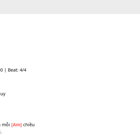
empo: 100 | Beat: 4/4
ĩ
[Am]
suy
ba.