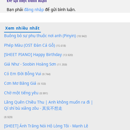
10
Lượt xem:
84
Để lại một bình luận
Bạn phải
đăng nhập
để gửi bình luận.
Xem nhiều nhất
Buông bỏ sự phụ thuộc nơi anh (Pinyin)
(18.942)
Phép Màu (OST Đàn Cá Gỗ)
(15.618)
[SHEET PIANO] Happy Birthday
(13.920)
Giá Như - Soobin Hoàng Sơn
(11.359)
Có Em Đời Bỗng Vui
(9.744)