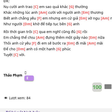
Và lo
[Am]
lắng em đã hiểu được
[Em]
anh thế nào
Người
[F]
mà anh yêu, yêu đằng sau lưng thường
[Em]
đ
Còn
[Dm]
người yêu anh, anh lại tránh né anh
[G]
xem là 
ĐK:
Nụ cười anh trao
[C]
em sao quá khác
[G]
thường
Khác những lúc anh
[Am]
cười với người anh
[Em]
thươ
Biết anh chẳng yêu
[F]
em nhưng em cứ giả
[Em]
vờ ngu
Như người
[Dm]
khờ để tiếp tục bên
[G]
anh
Rồi thời gian trôi
[C]
qua em nghĩ cũng đủ
[G]
rồi
Em chẳng thể chịu
[Am]
đựng thêm một giây nào
[Em]
n
Thôi anh cứ yêu
[F]
đi em sẽ bước ra
[Em]
đi mãi
[Am]
mã
Để cho
[Dm]
anh có một hạnh
[G]
phúc
Tuyệt
[C]
vời.
Thảo Phạm
E