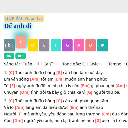
HỢP ÂM
,
Nhạc Trẻ
Để anh đi
C
[ b ]
D
E
F
G
A
B
[ # ]
ON
OFF
Sáng tác: Tuấn Hii | Ca sĩ: -- | Tone gốc: C | Style: -- | T
1.
[C]
Thôi anh đi đi chẳng
[G]
cần bận tâm nơi đây
Em vẫn sống
[Am]
tốt em
[Em]
muốn anh hạnh phúc
Từ
[F]
ngày anh đi đôi mình chia ly còn
[Em]
gì phải ngh
Chuyện
[Dm]
tình đôi ta bây giờ chia xa vì
[G]
người thứ 
2.
[C]
Thôi anh đi đi chẳng
[G]
cần anh phải quan tâm