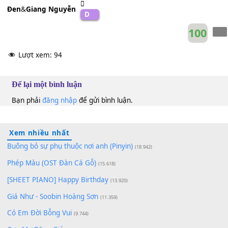
[C]
Có tiền cũng khó mà mua
Những ngày nào đó, khi tâm
[Am]
tư được vẫy vùng
Ta
[G]
sẽ cùng mở nhạc giữa rừng
[C]
xanh và nhảy cùng
Là đâu đó giữa chập chùng
[Am]
núi và non kia
Nằm trên
[G]
đồi hút điếu thuốc và ở trong
[C]
túi là lon b
Đen
&
Giang Nguyễn
D
10
Lượt xem:
94
Để lại một bình luận
Bạn phải
đăng nhập
để gửi bình luận.