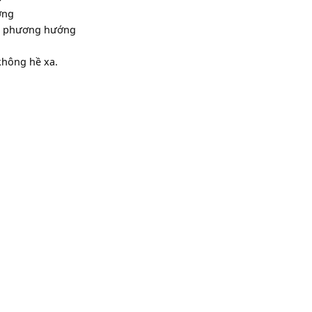
iếp nhược
h xao
nh chao
ơng bướng
ng mất phương hướng
đó sẽ không hề xa.
nh
nh