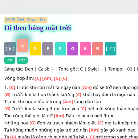
HỢP ÂM
,
Nhạc Trẻ
Đi theo bóng mặt trời
C
[ b ]
D
E
F
G
A
B
[ # ]
ON
OFF
Sáng tác: Đen | Ca sĩ: -- | Tone gốc: C | Style: -- | Tempo:
Vòng hợp âm:
[C]
[Am]
[G]
[C]
1.
[C]
Trước khi con mắt ta ngày nào
[Am]
đó sẽ trở nên 
[G]
Trước khi ta hoá thành sương
[C]
khói hay đám lá mụ
Trước khi ngọn lửa ở trong
[Am]
lòng dần tàn
[G]
Trước khi ta sống được trọn vẹn
[C]
hết một vòng tuầ