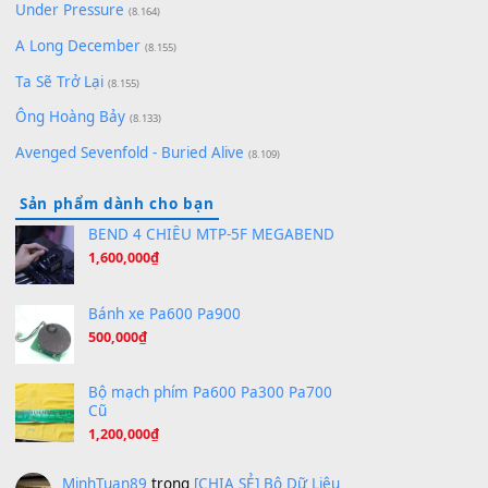
(8.651)
Bóng mây qua thềm
(8.577)
[SHEET PIANO] We Wish You A Merry Christmas
(8.516)
Orange Days - FT Island
(8.315)
Hãy nói với em - Mỹ Tâm - Bằng Kiều
(8.274)
Hương Ngọc Lan
(8.251)
Tiếng Đàn Hàm Oan
(8.194)
Under Pressure
(8.164)
A Long December
(8.155)
Ta Sẽ Trở Lại
(8.155)
Ông Hoàng Bảy
(8.133)