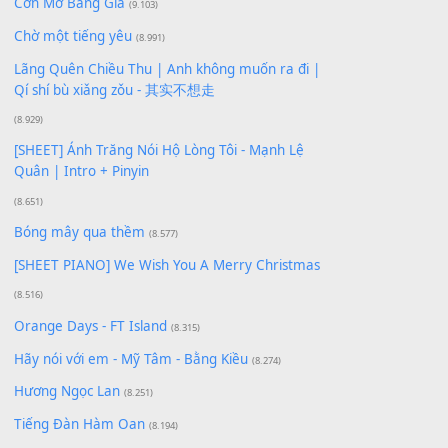
Xem nhiều nhất
Buông bỏ sự phụ thuộc nơi anh (Pinyin)
(18.942)
Phép Màu (OST Đàn Cá Gỗ)
(15.618)
[SHEET PIANO] Happy Birthday
(13.920)
Giá Như - Soobin Hoàng Sơn
(11.359)
Có Em Đời Bỗng Vui
(9.744)
Cơn Mơ Băng Giá
(9.103)
Chờ một tiếng yêu
(8.991)
Lãng Quên Chiều Thu | Anh không muốn ra đi |
Qí shí bù xiǎng zǒu - 其实不想走
(8.929)
[SHEET] Ánh Trăng Nói Hộ Lòng Tôi - Mạnh Lệ
Quân | Intro + Pinyin