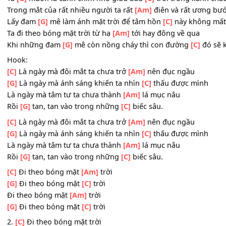
Tận cùng thế giới là gì?
[Am]
Đâu có ai mà biết được
Những hoá
[G]
đơn và trách nhiệm làm giấc
[C]
mơ ta kh
Ta không muốn những ngày trẻ trở nên
[Am]
gầy gò xan
Ta
[G]
muốn là cánh chim nhỏ giữa bầu
[C]
trời trong xa
Trong mắt của rất nhiều người ta rất
[Am]
điên và rất ư
Lấy đam
[G]
mê làm ánh mặt trời để tâm hồn
[C]
này khô
Ta đi theo bóng mặt trời từ hạ
[Am]
tới hay đông về qua
Khi những đam
[G]
mê còn nồng cháy thì con đường
[C]
Hook:
[C]
Là ngày mà đôi mắt ta chưa trở
[Am]
nên đục ngầu
[G]
Là ngày mà ánh sáng khiến ta nhìn
[C]
thấu được mì
Là ngày mà tâm tư ta chưa thành
[Am]
lá mục nâu
Rồi
[G]
tan, tan vào trong những
[C]
biếc sâu.
[C]
Là ngày mà đôi mắt ta chưa trở
[Am]
nên đục ngầu
[G]
Là ngày mà ánh sáng khiến ta nhìn
[C]
thấu được mì
Là ngày mà tâm tư ta chưa thành
[Am]
lá mục nâu
Rồi
[G]
tan, tan vào trong những
[C]
biếc sâu.