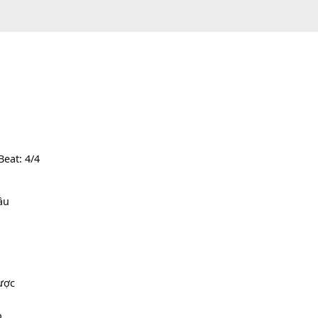
 100 | Beat: 4/4
đục ngầu
c nâu
n hoàn