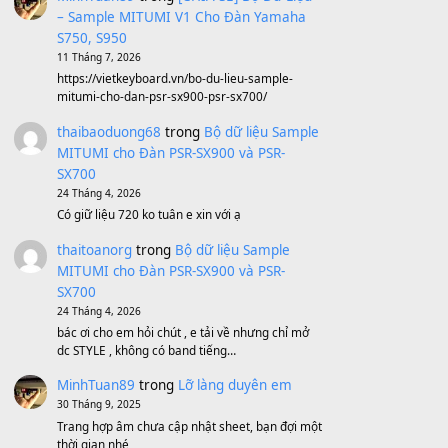
Avenged Sevenfold - Buried Alive
(8.109)
Sản phẩm dành cho bạn
BEND 4 CHIỀU MTP-5F MEGABEND
1,600,000
₫
Bánh xe Pa600 Pa900
500,000
₫
Bộ mạch phím Pa600 Pa300 Pa700
Cũ
1,200,000
₫
MinhTuan89
trong
[CHIA SẺ] Bộ Dữ Liệu
– Sample MITUMI V1 Cho Đàn Yamaha
S750, S950
11 Tháng 7, 2026
https://vietkeyboard.vn/bo-du-lieu-sample-