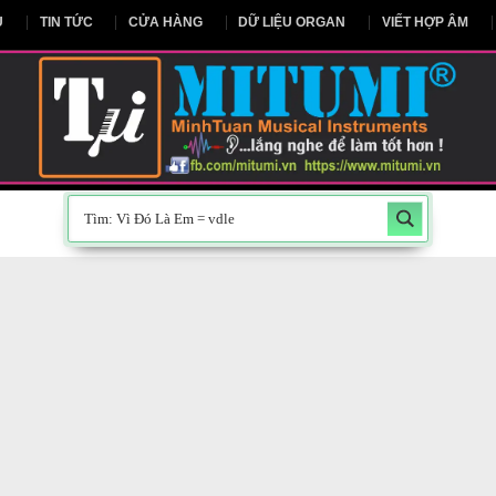
NG CHỦ
TIN TỨC
CỬA HÀNG
DỮ LIỆU ORGAN
V