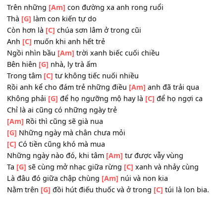
[C]
Đi theo bóng mặt
[Am]
trời
[G]
Đi theo bóng mặt
[C]
trời
Đi theo bóng mặt
[Am]
trời
[G]
Đi theo bóng mặt
[C]
trời
2.
[C]
Đi theo bóng mặt trời
Trên những
[Am]
con đường xa anh rong ruổi
Thà
[G]
làm con kiến tự do
Còn hơn là
[C]
chúa sơn lâm ở trong cũi
Anh
[C]
muốn khi anh hết trẻ
Ngồi nhìn bầu
[Am]
trời xanh biếc cuối chiều
Bên hiên
[G]
nhà, ly trà ấm
Trong tâm
[C]
tư không tiếc nuối nhiều
Rồi anh kể cho đám trẻ những điều
[Am]
anh đã trải qua
Không phải
[G]
để họ ngưỡng mộ hay là
[C]
để họ ngợi c
Chỉ là ai cũng có những ngày trẻ
[Am]
Rồi thì cũng sẽ già nua
[G]
Những ngày mà chân chưa mỏi