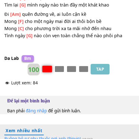
Ta
[Am]
đi đi về về trong đêm dài lê thê
Loay
[F]
hoay trên đường dài biết đâu là cơn mê
Ta đã
[C]
muốn bay cao, ta đã muốn bay xa
Rồi giật
[G]
mình nhìn lại tuổi trẻ đã trôi qua
Ta tìm
[Am]
kiếm nơi nao qua bao giấc chiêm bao
Đi cho
[F]
đến nơi xa ngân vang mãi câu ca
Đi đến
[C]
chốn quanh ta một cuộc đời ồn ào
Tìm lại
[G]
mình ngày nào tràn đầy một khát khao
Đi
[Am]
quên đường về, ai luôn cận kề
Mong
[F]
cho một ngày mai đời ai thôi bộn bề
Mong
[C]
cho phương trời xa ta mãi nhớ đến nhau
Tình ngày
[G]
nào còn vẹn toàn chẳng thể nào phôi pha
Da Lab
Bm
100
TAP