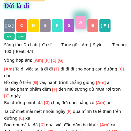
HỢP ÂM
,
Nhạc Trẻ
Đời là đi
A
[ b ]
C
D
E
F
G
B
[ # ]
ON
OFF
Sáng tác: Da Lab | Ca sĩ: -- | Tone gốc: Am | Style: -- | T
100 | Beat: 4/4
Vòng hợp âm:
[Am]
[F]
[C]
[G]
[Am]
Ta đi việc ta là đi đi
[F]
đi đi đi cho xong con đườn
dài
Đồ đầy ở trên
[G]
vai, hành trình chẳng giống
[Am]
ai
Ta lao phăm phăm đêm
[F]
đen mù sương dù mưa rơi tr
[C]
ngày
Bụi đường mình đã
[G]
chai, đời dài chẳng có
[Am]
ai