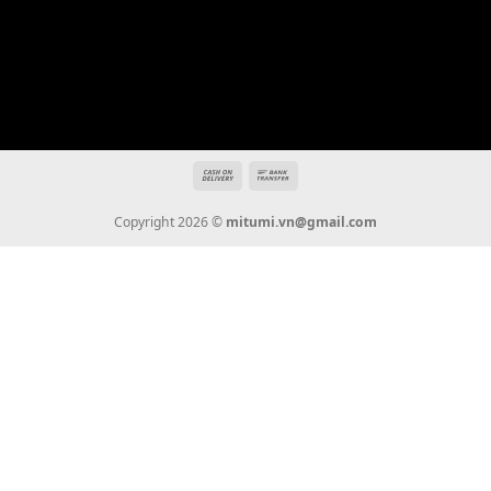
Địa chỉ: 666/5A Đường Ba Tháng Hai, P.14, Q.10, TP HCM
Hotline: 0936 22 90 22
mitumi.vn@gmail.com
THÔNG TIN
Giới Thiệu
Tin Tức
Thanh Toán
Vận Chuyển
Chính Sách Bảo Hành
Liên Hệ
KẾT NỐI CHÚNG TÔI