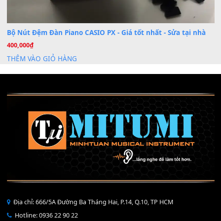
Mỡ tra phím đàn Piano Organ
40,000
₫
THÊM VÀO GIỎ HÀNG