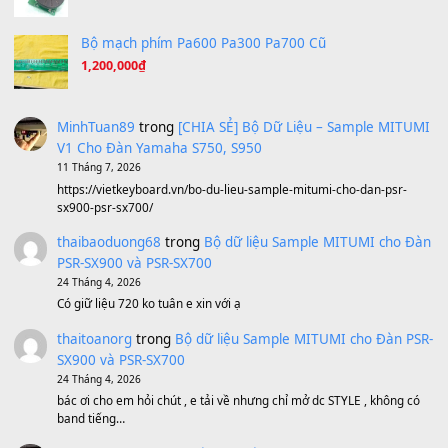
Under Pressure
(8.164)
A Long December
(8.155)
Ta Sẽ Trở Lại
(8.155)
Ông Hoàng Bảy
(8.133)
Avenged Sevenfold - Buried Alive
(8.109)
Sản phẩm dành cho bạn
BEND 4 CHIỀU MTP-5F MEGABEND
1,600,000
₫
Bánh xe Pa600 Pa900
500,000
₫
Bộ mạch phím Pa600 Pa300 Pa700 Cũ
1,200,000
₫