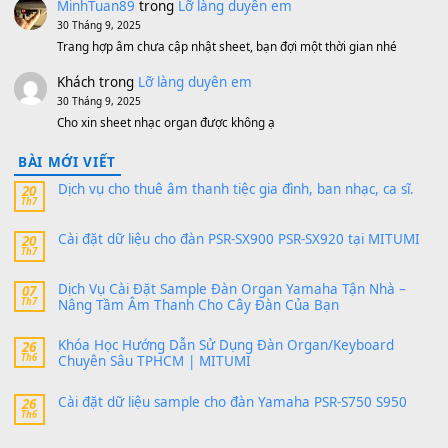
MinhTuan89
trong
[CHIA SẺ] Bộ Dữ Liệu – Sample MI
V1 Cho Đàn Yamaha S750, S950
11 Tháng 7, 2026
https://vietkeyboard.vn/bo-du-lieu-sample-mitumi-cho-dan-psr
sx900-psr-sx700/
thaibaoduong68
trong
Bộ dữ liệu Sample MITUMI cho
PSR-SX900 và PSR-SX700
24 Tháng 4, 2026
Có giữ liệu 720 ko tuân e xin với ạ
thaitoanorg
trong
Bộ dữ liệu Sample MITUMI cho Đàn
SX900 và PSR-SX700
24 Tháng 4, 2026
bác ơi cho em hỏi chút , e tải về nhưng chỉ mở dc STYLE , khôn
band tiếng…
MinhTuan89
trong
Lỡ làng duyên em
30 Tháng 9, 2025