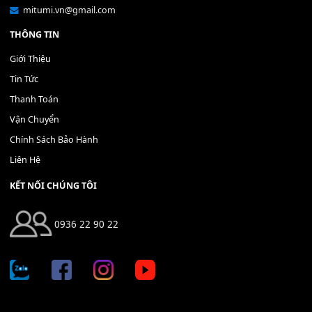
Bộ Nút Đệm Đàn Piano CASIO PX - Giá tốt nhất - Sửa tại n
400,000
₫
THÊM VÀO GIỎ HÀNG