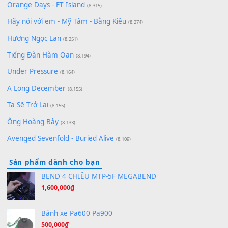
Chờ một tiếng yêu
(8.991)
Lãng Quên Chiều Thu | Anh không muốn ra đi | Qí shí bù xiǎ
zǒu - 其实不想走
(8.929)
[SHEET] Ánh Trăng Nói Hộ Lòng Tôi - Mạnh Lệ Quân | Intro +
Pinyin
(8.651)
Bóng mây qua thềm
(8.577)
[SHEET PIANO] We Wish You A Merry Christmas
(8.516)
Orange Days - FT Island
(8.315)
Hãy nói với em - Mỹ Tâm - Bằng Kiều
(8.274)
Hương Ngọc Lan
(8.251)
Tiếng Đàn Hàm Oan
(8.194)