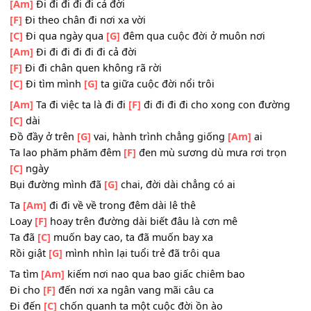
chúng ta không hề thiếu một ai
[Am]
Tin vào con đường mình đã chọn, là đường đúng
không sai
[F]
Tìm cho mình một chỗ đứng, riêng mình giống không
Nhìn về
[C]
hướng tương lai, mây đen và giông bão
Bước
[G]
đi trong màn đêm mưa rét gió thét gào, nhưng
[Am]
Đi đi đi đi đi cả đời
[F]
Đi theo chân đi nơi xa vời
[C]
Đi qua ngày qua
[G]
đêm qua cuộc đời ở muôn nơi
[Am]
Đi đi đi đi đi đi cả đời
[F]
Đi đi chân quen không rã rời
[C]
Đi tìm mình
[G]
ta giữa cuộc đời nổi trôi
[Am]
Ta đi việc ta là đi đi
[F]
đi đi đi đi cho xong con đườ
[C]
dài
Đồ đầy ở trên
[G]
vai, hành trình chẳng giống
[Am]
ai
Ta lao phăm phăm đêm
[F]
đen mù sương dù mưa rơi tr
[C]
ngày
Bụi đường mình đã
[G]
chai, đời dài chẳng có ai