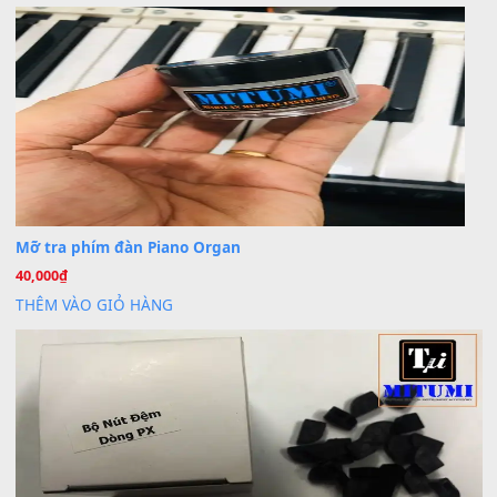
Trang hợp âm chưa cập nhật sheet, bạn đợi một thời gian nhé
Khách
trong
Lỡ làng duyên em
30 Tháng 9, 2025
Cho xin sheet nhạc organ được không ạ
BÀI MỚI VIẾT
Dịch vụ cho thuê âm thanh tiệc gia đình, ban nhạc, ca s
20
Th7
Cài đặt dữ liệu cho đàn PSR-SX900 PSR-SX920 tại MIT
20
Th7
Dịch Vụ Cài Đặt Sample Đàn Organ Yamaha Tận Nhà 
07
Th7
Nâng Tầm Âm Thanh Cho Cây Đàn Của Bạn
Khóa Học Hướng Dẫn Sử Dụng Đàn Organ/Keyboard
26
Th6
Chuyên Sâu TPHCM | MITUMI
Cài đặt dữ liệu sample cho đàn Yamaha PSR-S750 S95
26
Th6