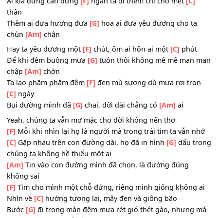
Ta cứ miệt mài mệt nhoài ngày
[F]
qua mình ta lê thân tr
đường
[C]
xa
Bao nơi mà ta đã
[G]
qua, viết đâu dăm ba khúc
[Am]
ca
Ai kia đừng can đừng
[F]
ngăn ta đi thêm chi cho mệt
[C]
thân
Thêm ai đưa hương đưa
[G]
hoa ai đưa yêu đương cho t
chùn
[Am]
chân
Hay ta yêu đương một
[F]
chút, ôm ai hôn ai một
[C]
phú
Để khi đêm buông mưa
[G]
tuôn thôi không mê mê man
chập
[Am]
chờn
Ta lao phăm phăm đêm
[F]
đen mù sương dù mưa rơi tr
[C]
ngày
Bụi đường mình đã
[G]
chai, đời dài chẳng có
[Am]
ai
Yeah, chúng ta vẫn mơ mặc cho đời không nên thơ
[F]
Mỗi khi nhìn lại họ là người mà trong trái tim ta vẫn 
[C]
Gặp nhau trên con đường dài, họ đã in hình
[G]
dấu t