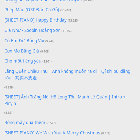
Lượt xem:
84
Để lại một bình luận
Bạn phải
đăng nhập
để gửi bình luận.
Xem nhiều nhất
Buông bỏ sự phụ thuộc nơi anh (Pinyin)
(18.942)
Phép Màu (OST Đàn Cá Gỗ)
(15.618)
[SHEET PIANO] Happy Birthday
(13.920)
Giá Như - Soobin Hoàng Sơn
(11.359)
Có Em Đời Bỗng Vui
(9.744)
Cơn Mơ Băng Giá
(9.103)