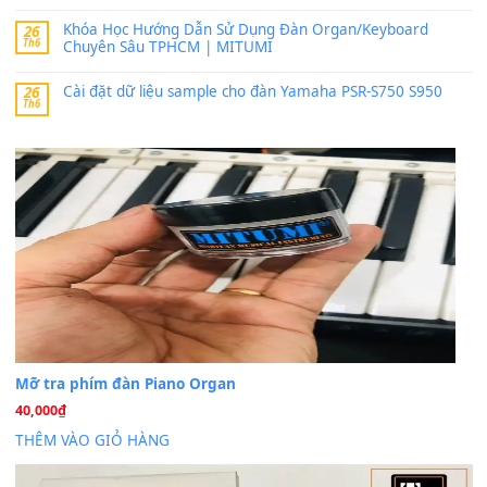
MinhTuan89
trong
Lỡ làng duyên em
30 Tháng 9, 2025
Trang hợp âm chưa cập nhật sheet, bạn đợi một thời gian nhé
Khách
trong
Lỡ làng duyên em
30 Tháng 9, 2025
Cho xin sheet nhạc organ được không ạ
BÀI MỚI VIẾT
Dịch vụ cho thuê âm thanh tiệc gia đình, ban nhạc, ca s
20
Th7
Cài đặt dữ liệu cho đàn PSR-SX900 PSR-SX920 tại MIT
20
Th7
Dịch Vụ Cài Đặt Sample Đàn Organ Yamaha Tận Nhà 
07
Th7
Nâng Tầm Âm Thanh Cho Cây Đàn Của Bạn
Khóa Học Hướng Dẫn Sử Dụng Đàn Organ/Keyboard
26
Th6
Chuyên Sâu TPHCM | MITUMI
Cài đặt dữ liệu sample cho đàn Yamaha PSR-S750 S95
26