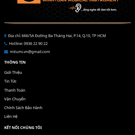
Bộ Nút Đệm Đàn Piano CASIO PX - Giá tốt nhất - Sửa tại n
400,000
₫
THÊM VÀO GIỎ HÀNG