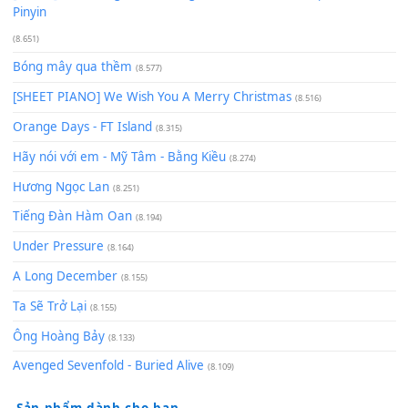
Cơn Mơ Băng Giá
(9.103)
Chờ một tiếng yêu
(8.991)
Lãng Quên Chiều Thu | Anh không muốn ra đi | Qí shí bù xiǎ
zǒu - 其实不想走
(8.929)
[SHEET] Ánh Trăng Nói Hộ Lòng Tôi - Mạnh Lệ Quân | Intro +
Pinyin
(8.651)
Bóng mây qua thềm
(8.577)
[SHEET PIANO] We Wish You A Merry Christmas
(8.516)
Orange Days - FT Island
(8.315)
Hãy nói với em - Mỹ Tâm - Bằng Kiều
(8.274)
Hương Ngọc Lan
(8.251)