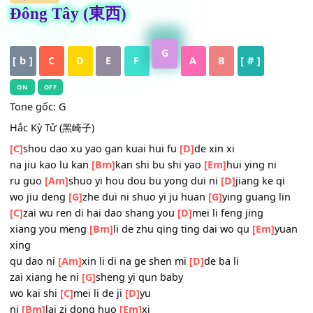
HỢP ÂM
Đông Tây (東西)
G
[ b ]
C
D
E
F
A
B
[ # ]
ON
OFF
Tone gốc: G
Hắc Kỳ Tử (黑崎子)
[C]
shou dao xu yao gan kuai hui fu
[D]
de xin xi
na jiu kao lu kan
[Bm]
kan shi bu shi yao
[Em]
hui ying ni
ru guo
[Am]
shuo yi hou dou bu yong dui ni
[D]
jiang ke q
wo jiu deng
[G]
zhe dui ni shuo yi ju huan
[G]
ying guang l
[C]
zai wu ren di hai dao shang you
[D]
mei li feng jing
xiang you meng
[Bm]
li de zhu qing ting dai wo qu
[Em]
y
xing