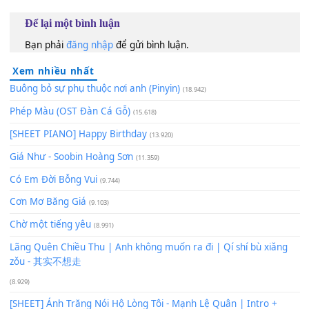
60
TAP
Lượt xem:
42
Để lại một bình luận
Bạn phải
đăng nhập
để gửi bình luận.
Xem nhiều nhất
Buông bỏ sự phụ thuộc nơi anh (Pinyin)
(18.942)
Phép Màu (OST Đàn Cá Gỗ)
(15.618)
[SHEET PIANO] Happy Birthday
(13.920)
Giá Như - Soobin Hoàng Sơn
(11.359)
Có Em Đời Bỗng Vui
(9.744)