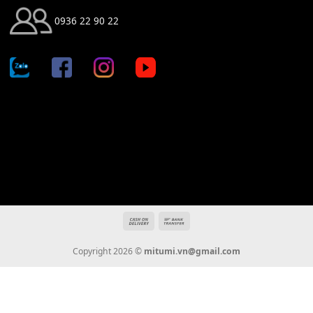
Địa chỉ: 666/5A Đường Ba Tháng Hai, P.14, Q.10, TP HCM
Hotline: 0936 22 90 22
mitumi.vn@gmail.com
THÔNG TIN
Giới Thiệu
Tin Tức
Thanh Toán
Vận Chuyển
Chính Sách Bảo Hành
Liên Hệ