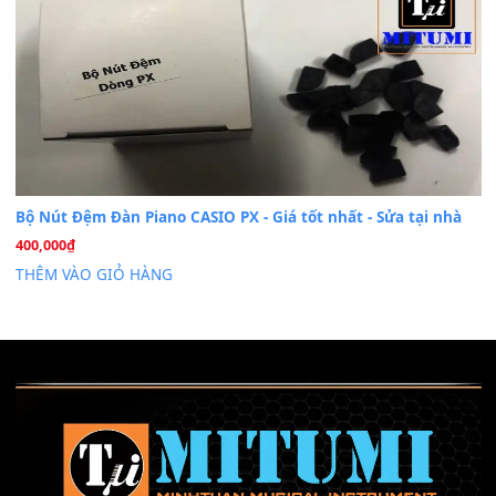
Th6
Mỡ tra phím đàn Piano Organ
40,000
₫
THÊM VÀO GIỎ HÀNG