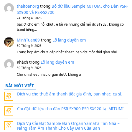
1,200,000
₫
MinhTuan89
trong
[CHIA SẺ] Bộ Dữ Liệu – Sample MI
V1 Cho Đàn Yamaha S750, S950
11 Tháng 7, 2026
https://vietkeyboard.vn/bo-du-lieu-sample-mitumi-cho-dan-psr
sx900-psr-sx700/
thaibaoduong68
trong
Bộ dữ liệu Sample MITUMI cho
PSR-SX900 và PSR-SX700
24 Tháng 4, 2026
Có giữ liệu 720 ko tuân e xin với ạ
thaitoanorg
trong
Bộ dữ liệu Sample MITUMI cho Đàn
SX900 và PSR-SX700
24 Tháng 4, 2026
bác ơi cho em hỏi chút , e tải về nhưng chỉ mở dc STYLE , khôn
band tiếng…