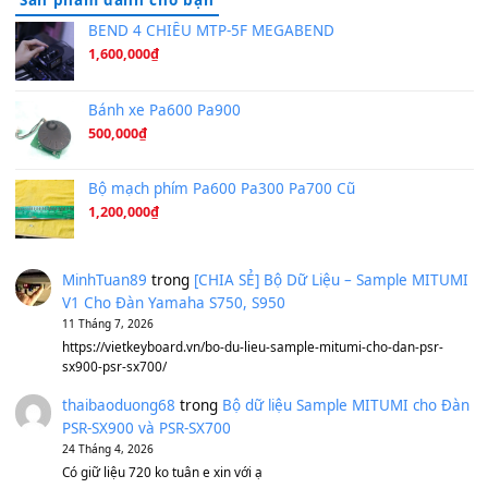
Tiếng Đàn Hàm Oan
(8.194)
Under Pressure
(8.164)
A Long December
(8.155)
Ta Sẽ Trở Lại
(8.155)
Ông Hoàng Bảy
(8.133)
Avenged Sevenfold - Buried Alive
(8.109)
Sản phẩm dành cho bạn
BEND 4 CHIỀU MTP-5F MEGABEND
1,600,000
₫
Bánh xe Pa600 Pa900
500,000
₫
Bộ mạch phím Pa600 Pa300 Pa700 Cũ