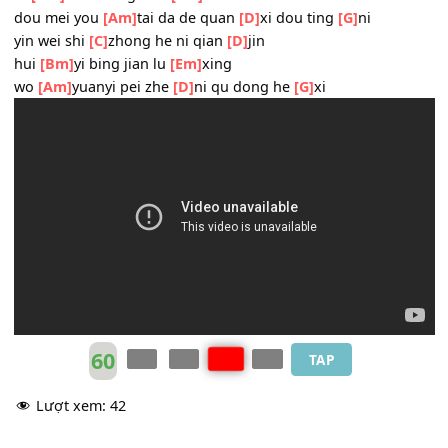
qu dao ni
[Am]
xin li di na ge shen mi
[D]
de ba li
zai xiang he ni
[G]
sheng yi qun baby
wo kai shi
[C]
mei li de ji
[D]
yu
ni
[Bm]
lai zi dong huo
[Em]
xi
dou mei you
[Am]
tai da de quan
[D]
xi dou ting
[G]
ni
yin wei shi
[C]
zhong he ni qian
[D]
jin
hui
[Bm]
yi bing jian lu
[Em]
xing
wo
[Am]
yuanyi pei zhe
[D]
ni qu dong he
[G]
xi