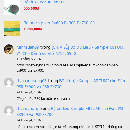
A Long December
(8.155)
Ta Sẽ Trở Lại
(8.155)
Ông Hoàng Bảy
(8.133)
Avenged Sevenfold - Buried Alive
(8.109)
Sản phẩm dành cho bạn
BEND 4 CHIỀU MTP-5F MEGABEND
1,600,000
₫
Bánh xe Pa600 Pa900
500,000
₫
Bộ mạch phím Pa600 Pa300 Pa700 Cũ
1,200,000
₫