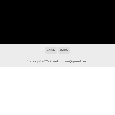
Địa chỉ: 666/5A Đường Ba Tháng Hai, P.14, Q.10, TP HCM
Hotline: 0936 22 90 22
mitumi.vn@gmail.com
THÔNG TIN
Giới Thiệu
Tin Tức
Thanh Toán
Vận Chuyển
Chính Sách Bảo Hành
Liên Hệ
KẾT NỐI CHÚNG TÔI
0936 22 90 22