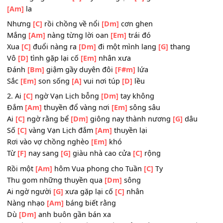
Đến xin miếng trầu
[Dm]
cau
Qua cơn lạnh
[G]
run từ nơi đánh
[C]
dở
Nàng
[Am]
đem cho người cả
[Dm]
khơi trầu với têm
Thương người run
[C]
rẩy đánh giậm
[G]
giữa nước trời 
[Am]
la
Nhưng
[C]
rồi chồng về nổi
[Dm]
cơn ghen
Mắng
[Am]
nàng từng lời oan
[Em]
trái đó
Xua
[C]
đuổi nàng ra
[Dm]
đi một mình lang
[G]
thang
Vô
[D]
tình gặp lại cố
[Em]
nhân xưa
Đánh
[Bm]
giậm gầy duyên đôi
[F#m]
lứa
Sắc
[Em]
son sống
[A]
vui nơi túp
[D]
lều
2. Ai
[C]
ngờ Vạn Lịch bỗng
[Dm]
tay không
Đắm
[Am]
thuyền đổ vàng nơi
[Em]
sông sâu
Ai
[C]
ngờ rằng bể
[Dm]
giông nay thành nương
[G]
dâu
Số
[C]
vàng Vạn Lịch đắm
[Am]
thuyền lại
Rơi vào vợ chồng nghèo
[Em]
khó
Từ
[F]
nay sang
[G]
giàu nhà cao cửa
[C]
rộng