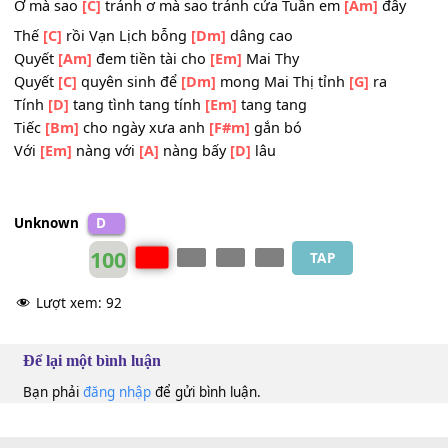
Rồi một
[Am]
hôm Vua phong cho Tuần
[C]
Ty
Thu gom những thuyền qua
[Dm]
sông
Ai ngờ người
[G]
xưa gặp lại cố
[C]
nhân
Nàng nhạo
[Am]
báng biết rằng
Dù
[Dm]
anh buôn gần bán xa
Ơ mà sao
[C]
tránh ơ mà sao tránh cửa Tuần em
[Am]
đâ
Thế
[C]
rồi Vạn Lịch bỗng
[Dm]
dâng cao
Quyết
[Am]
đem tiền tài cho
[Em]
Mai Thy
Quyết
[C]
quyên sinh để
[Dm]
mong Mai Thị tỉnh
[G]
ra
Tính
[D]
tang tình tang tính
[Em]
tang tang
Tiếc
[Bm]
cho ngày xưa anh
[F#m]
gắn bó
Với
[Em]
nàng với
[A]
nàng bấy
[D]
lâu
Unknown
D
100
TAP