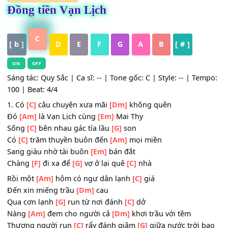
HỢP ÂM
,
Nhạc Trẻ
Đồng tiền Vạn Lịch
C
[ b ]
D
E
F
G
A
B
[ # ]
ON
OFF
Sáng tác: Quy Sắc | Ca sĩ: -- | Tone gốc: C | Style: -- | Te
100 | Beat: 4/4
1. Có
[C]
câu chuyện xưa mãi
[Dm]
không quên
Đó
[Am]
là Vạn Lịch cùng
[Em]
Mai Thy
Sống
[C]
bên nhau gác tía lầu
[G]
son
Có
[C]
trăm thuyền buôn đến
[Am]
mọi miền
Sang giàu nhờ tài buôn
[Em]
bán đắt
Chàng
[F]
đi xa để
[G]
vợ ở lại quê
[C]
nhà
Rồi một
[Am]
hôm có ngư dân lạnh
[C]
giá