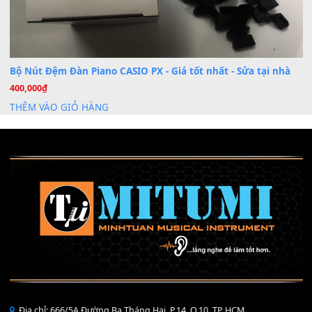
Mỡ tra phím đàn Piano Organ
40,000
₫
THÊM VÀO GIỎ HÀNG