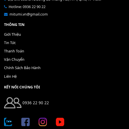
Bộ Nút Đệm Đàn Piano CASIO PX - Giá tốt nhất - Sửa tại n
400,000
₫
THÊM VÀO GIỎ HÀNG