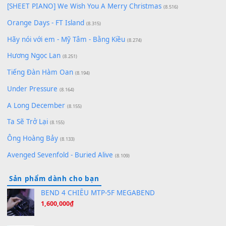
Chờ một tiếng yêu
(8.991)
Lãng Quên Chiều Thu | Anh không muốn ra đi | Qí shí bù xiǎ
zǒu - 其实不想走
(8.929)
[SHEET] Ánh Trăng Nói Hộ Lòng Tôi - Mạnh Lệ Quân | Intro +
Pinyin
(8.651)
Bóng mây qua thềm
(8.577)
[SHEET PIANO] We Wish You A Merry Christmas
(8.516)
Orange Days - FT Island
(8.315)
Hãy nói với em - Mỹ Tâm - Bằng Kiều
(8.274)
Hương Ngọc Lan
(8.251)
Tiếng Đàn Hàm Oan
(8.194)
Under Pressure
(8.164)