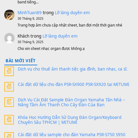
MinhTuan89
trong
[CHIA SẺ] Bộ Dữ Liệu – Sample MI
V1 Cho Đàn Yamaha S750, S950
11 Tháng 7, 2026
https://vietkeyboard.vn/bo-du-lieu-sample-mitumi-cho-dan-psr
sx900-psr-sx700/
thaibaoduong68
trong
Bộ dữ liệu Sample MITUMI cho
PSR-SX900 và PSR-SX700
24 Tháng 4, 2026
Có giữ liệu 720 ko tuân e xin với ạ
thaitoanorg
trong
Bộ dữ liệu Sample MITUMI cho Đàn
SX900 và PSR-SX700
24 Tháng 4, 2026
bác ơi cho em hỏi chút , e tải về nhưng chỉ mở dc STYLE , khôn
band tiếng…
MinhTuan89
trong
Lỡ làng duyên em
30 Tháng 9, 2025
Trang hợp âm chưa cập nhật sheet, bạn đợi một thời gian nhé