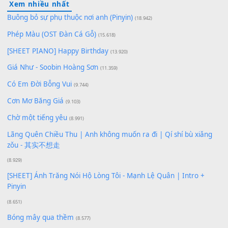
Lượt xem:
92
Để lại một bình luận
Bạn phải
đăng nhập
để gửi bình luận.
Xem nhiều nhất
Buông bỏ sự phụ thuộc nơi anh (Pinyin)
(18.942)
Phép Màu (OST Đàn Cá Gỗ)
(15.618)
[SHEET PIANO] Happy Birthday
(13.920)
Giá Như - Soobin Hoàng Sơn
(11.359)
Có Em Đời Bỗng Vui
(9.744)
Cơn Mơ Băng Giá
(9.103)