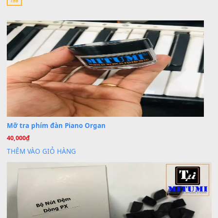
Khách
trong
Lỡ làng duyên em
30 Tháng 9, 2025
Cho xin sheet nhạc organ được không ạ
BÀI MỚI VIẾT
Dịch vụ cho thuê âm thanh tiệc gia đình, ban nhạc, ca s
20
Th7
Cài đặt dữ liệu cho đàn PSR-SX900 PSR-SX920 tại MIT
20
Th7
Dịch Vụ Cài Đặt Sample Đàn Organ Yamaha Tận Nhà 
07
Th7
Nâng Tầm Âm Thanh Cho Cây Đàn Của Bạn
Khóa Học Hướng Dẫn Sử Dụng Đàn Organ/Keyboard
26
Th6
Chuyên Sâu TPHCM | MITUMI
Cài đặt dữ liệu sample cho đàn Yamaha PSR-S750 S95
26
Th6