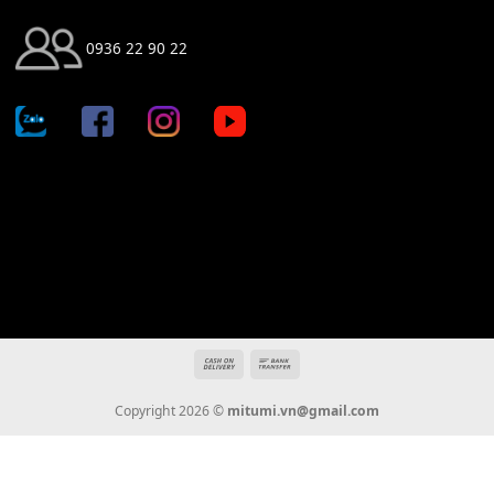
Địa chỉ: 666/5A Đường Ba Tháng Hai, P.14, Q.10, TP HCM
Hotline: 0936 22 90 22
mitumi.vn@gmail.com
THÔNG TIN
Giới Thiệu
Tin Tức
Thanh Toán
Vận Chuyển
Chính Sách Bảo Hành
Liên Hệ