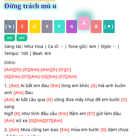
HỢP ÂM
,
Mới cập nhật
Đừng trách mù u
A
[ b ]
C
D
E
F
G
B
[ # ]
ON
OFF
Sáng tác: Như Hoa | Ca sĩ: -- | Tone gốc: Am | Style: -- |
Tempo: 100 | Beat: 4/4
Intro:
[Am]
[D]
-
[D]
[Am]
-
[Am]
[D]
-
[D]
[C]
[G]
[Em]
-
[E7]
[Am]
-
[G]
[Em]
-
[E7]
[Am]
1.
[Am]
Ai bắt em đau
[Em]
lòng em khóc
[G]
mà anh bu
anh
[Am]
đau
[Am]
Ai bắt cầu qua
[D]
sông đưa mấy nhịp để em bước
sang