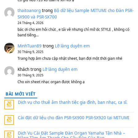
Bộ mạch phím Pa600 Pa300 Pa700 Cũ
1,200,000
₫
MinhTuan89
trong
[CHIA SẺ] Bộ Dữ Liệu – Sample MI
V1 Cho Đàn Yamaha S750, S950
11 Tháng 7, 2026
https://vietkeyboard.vn/bo-du-lieu-sample-mitumi-cho-dan-psr
sx900-psr-sx700/
thaibaoduong68
trong
Bộ dữ liệu Sample MITUMI cho
PSR-SX900 và PSR-SX700
24 Tháng 4, 2026
Có giữ liệu 720 ko tuân e xin với ạ
thaitoanorg
trong
Bộ dữ liệu Sample MITUMI cho Đàn
SX900 và PSR-SX700
24 Tháng 4, 2026
bác ơi cho em hỏi chút , e tải về nhưng chỉ mở dc STYLE , khôn
band tiếng…