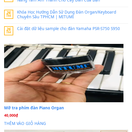
MinhTuan89
trong
Lỡ làng duyên em
30 Tháng 9, 2025
Trang hợp âm chưa cập nhật sheet, bạn đợi một thời gian nhé
Khách
trong
Lỡ làng duyên em
30 Tháng 9, 2025
Cho xin sheet nhạc organ được không ạ
BÀI MỚI VIẾT
Dịch vụ cho thuê âm thanh tiệc gia đình, ban nhạc, ca s
20
Th7
Cài đặt dữ liệu cho đàn PSR-SX900 PSR-SX920 tại MIT
20
Th7
Dịch Vụ Cài Đặt Sample Đàn Organ Yamaha Tận Nhà 
07
Th7
Nâng Tầm Âm Thanh Cho Cây Đàn Của Bạn
Khóa Học Hướng Dẫn Sử Dụng Đàn Organ/Keyboard
26
Th6
Chuyên Sâu TPHCM | MITUMI