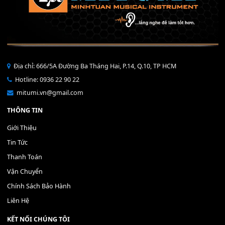
Bộ Nút Đệm Đàn Piano CASIO PX - Giá tốt nhất - Sửa tại n
400,000
₫
THÊM VÀO GIỎ HÀNG