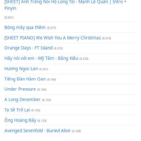
Có Em Đời Bỗng Vui
(9.744)
Cơn Mơ Băng Giá
(9.103)
Chờ một tiếng yêu
(8.991)
Lãng Quên Chiều Thu | Anh không muốn ra đi | Qí shí bù xiǎ
zǒu - 其实不想走
(8.929)
[SHEET] Ánh Trăng Nói Hộ Lòng Tôi - Mạnh Lệ Quân | Intro +
Pinyin
(8.651)
Bóng mây qua thềm
(8.577)
[SHEET PIANO] We Wish You A Merry Christmas
(8.516)
Orange Days - FT Island
(8.315)
Hãy nói với em - Mỹ Tâm - Bằng Kiều
(8.274)
Hương Ngọc Lan
(8.251)