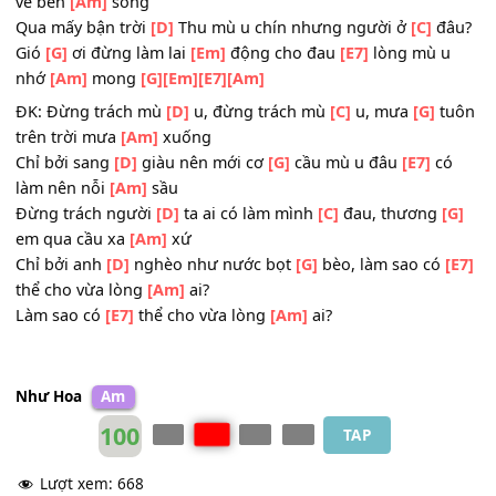
Ngỡ
[G]
như tình đầu sâu
[Em]
đậm em
[E7]
giờ làm dâu
[Am]
xứ xa
[G]
[Em]
[E7]
[Am]
2.
[Am]
Mưa cũng tan bao
[Em]
mùa em bước
[G]
dặm c
về bên
[Am]
sông
Qua mấy bận trời
[D]
Thu mù u chín nhưng người ở
[C]
đ
Gió
[G]
ơi đừng làm lai
[Em]
động cho đau
[E7]
lòng mù 
nhớ
[Am]
mong
[G]
[Em]
[E7]
[Am]
ĐK: Đừng trách mù
[D]
u, đừng trách mù
[C]
u, mưa
[G]
t
trên trời mưa
[Am]
xuống
Chỉ bởi sang
[D]
giàu nên mới cơ
[G]
cầu mù u đâu
[E7]
c
làm nên nỗi
[Am]
sầu
Đừng trách người
[D]
ta ai có làm mình
[C]
đau, thương
em qua cầu xa
[Am]
xứ
Chỉ bởi anh
[D]
nghèo như nước bọt
[G]
bèo, làm sao có
thể cho vừa lòng
[Am]
ai?
Làm sao có
[E7]
thể cho vừa lòng
[Am]
ai?