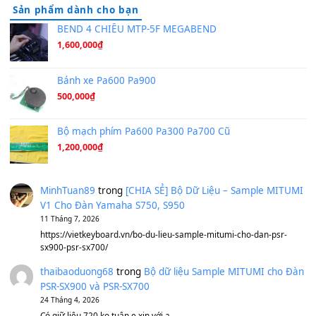
Tiếng Đàn Hàm Oan
(8.194)
Under Pressure
(8.164)
A Long December
(8.155)
Ta Sẽ Trở Lại
(8.155)
Ông Hoàng Bảy
(8.133)
Avenged Sevenfold - Buried Alive
(8.109)
Sản phẩm dành cho bạn
BEND 4 CHIỀU MTP-5F MEGABEND
1,600,000
₫
Bánh xe Pa600 Pa900
500,000
₫