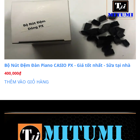
Cài đặt dữ liệu sample cho đàn Yamaha PSR-S750 S95
26
Th6
Mỡ tra phím đàn Piano Organ
40,000
₫
THÊM VÀO GIỎ HÀNG