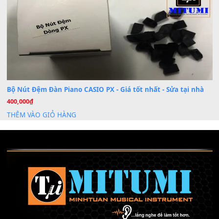
Cài đặt dữ liệu sample cho đàn Yamaha PSR-S750 S95
26
Th6
Mỡ tra phím đàn Piano Organ
40,000
₫
THÊM VÀO GIỎ HÀNG