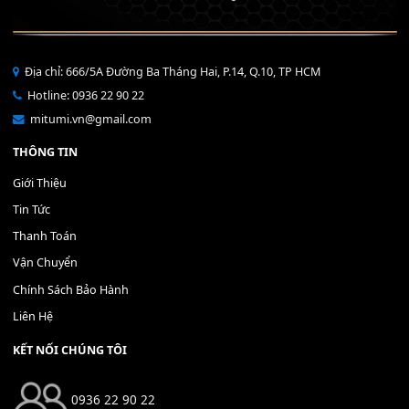
Bộ Nút Đệm Đàn Piano CASIO PX - Giá tốt nhất - Sửa tại n
400,000
₫
THÊM VÀO GIỎ HÀNG