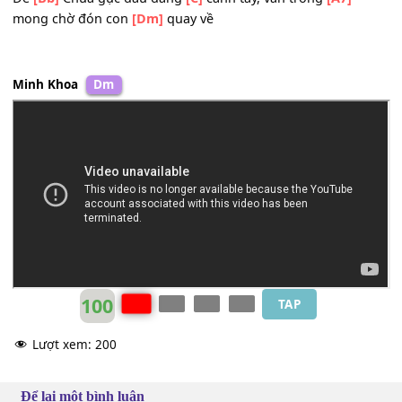
[Gm]
nhơ
Bao
[C]
phen lỗi ước
[F]
thề tội
[C]
đời nặng nỗi đam
[F]
[A7]
Lạy
[D7]
Chúa từ nhân xin
[Gm]
thứ tha, tội
[C]
lỗi làm c
bao
[F]
xót xa
Để
[Bb]
Chúa gục đầu dang
[C]
cánh tay, vẫn trông
[A7]
mong chờ đón con
[Dm]
quay về
Minh Khoa
Dm