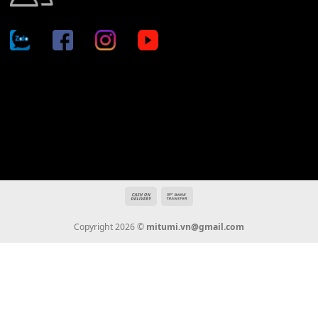
Địa chỉ: 666/5A Đường Ba Tháng Hai, P.14, Q.10, TP HCM
Hotline: 0936 22 90 22
mitumi.vn@gmail.com
THÔNG TIN
Giới Thiệu
Tin Tức
Thanh Toán
Vận Chuyển
Chính Sách Bảo Hành
Liên Hệ