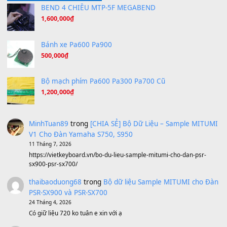
Hương Ngọc Lan
(8.251)
Tiếng Đàn Hàm Oan
(8.194)
Under Pressure
(8.164)
A Long December
(8.155)
Ta Sẽ Trở Lại
(8.155)
Ông Hoàng Bảy
(8.133)
Avenged Sevenfold - Buried Alive
(8.109)
Sản phẩm dành cho bạn
BEND 4 CHIỀU MTP-5F MEGABEND
1,600,000
₫
Bánh xe Pa600 Pa900
500,000
₫