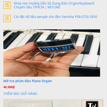
MinhTuan89
trong
Lỡ làng duyên em
30 Tháng 9, 2025
Trang hợp âm chưa cập nhật sheet, bạn đợi một thời gian nhé
Khách
trong
Lỡ làng duyên em
30 Tháng 9, 2025
Cho xin sheet nhạc organ được không ạ
BÀI MỚI VIẾT
Dịch vụ cho thuê âm thanh tiệc gia đình, ban nhạc, ca s
20
Th7
Cài đặt dữ liệu cho đàn PSR-SX900 PSR-SX920 tại MIT
20
Th7
Dịch Vụ Cài Đặt Sample Đàn Organ Yamaha Tận Nhà 
07
Th7
Nâng Tầm Âm Thanh Cho Cây Đàn Của Bạn
Khóa Học Hướng Dẫn Sử Dụng Đàn Organ/Keyboard
26
Th6
Chuyên Sâu TPHCM | MITUMI