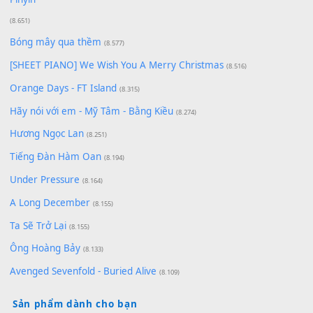
Có Em Đời Bỗng Vui
(9.744)
Cơn Mơ Băng Giá
(9.103)
Chờ một tiếng yêu
(8.991)
Lãng Quên Chiều Thu | Anh không muốn ra đi | Qí shí bù xiǎ
zǒu - 其实不想走
(8.929)
[SHEET] Ánh Trăng Nói Hộ Lòng Tôi - Mạnh Lệ Quân | Intro +
Pinyin
(8.651)
Bóng mây qua thềm
(8.577)
[SHEET PIANO] We Wish You A Merry Christmas
(8.516)
Orange Days - FT Island
(8.315)
Hãy nói với em - Mỹ Tâm - Bằng Kiều
(8.274)