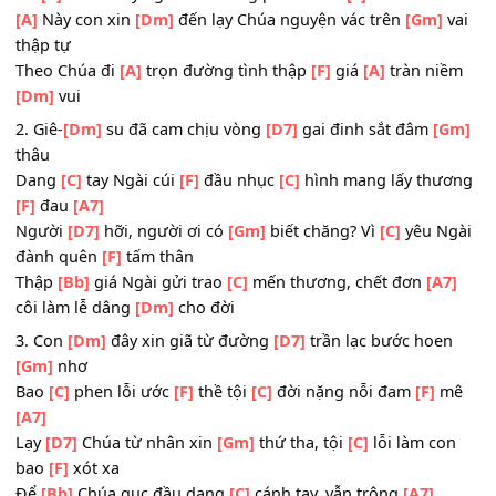
tội lỗi cho
[Dm]
nhân loại
ĐK:
[A]
Đường tình Thập
[Dm]
giá ngày ấy Ngài đã chết
cho nhân loại
Để
[C]
rồi từ đây ngàn sau hồng phúc chứa
[F]
chan cho 
[A]
Này con xin
[Dm]
đến lạy Chúa nguyện vác trên
[Gm]
thập tự
Theo Chúa đi
[A]
trọn đường tình thập
[F]
giá
[A]
tràn ni
[Dm]
vui
2. Giê-
[Dm]
su đã cam chịu vòng
[D7]
gai đinh sắt đâm
[
thâu
Dang
[C]
tay Ngài cúi
[F]
đầu nhục
[C]
hình mang lấy thư
[F]
đau
[A7]
Người
[D7]
hỡi, người ơi có
[Gm]
biết chăng? Vì
[C]
yêu N
đành quên
[F]
tấm thân
Thập
[Bb]
giá Ngài gửi trao
[C]
mến thương, chết đơn
[A
côi làm lễ dâng
[Dm]
cho đời
3. Con
[Dm]
đây xin giã từ đường
[D7]
trần lạc bước hoe