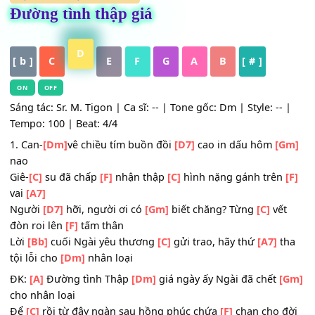
HỢP ÂM
,
Nhạc Thánh Ca
Đường tình thập giá
D
[ b ]
C
E
F
G
A
B
[ # ]
ON
OFF
Sáng tác: Sr. M. Tigon | Ca sĩ: -- | Tone gốc: Dm | Style: --
Tempo: 100 | Beat: 4/4
1. Can-
[Dm]
vê chiều tím buồn đồi
[D7]
cao in dấu hôm
[
nao
Giê-
[C]
su đã chấp
[F]
nhận thập
[C]
hình nặng gánh trê
vai
[A7]
Người
[D7]
hỡi, người ơi có
[Gm]
biết chăng? Từng
[C]
vế
đòn roi lên
[F]
tấm thân
Lời
[Bb]
cuối Ngài yêu thương
[C]
gửi trao, hãy thứ
[A7]
t