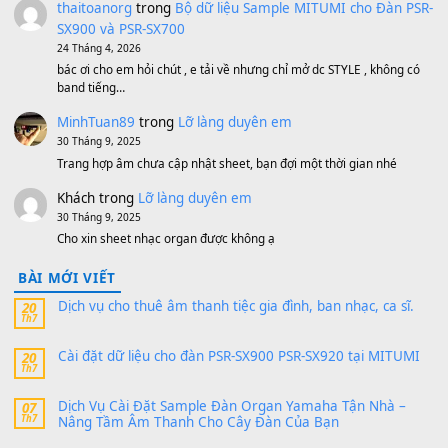
Bộ mạch phím Pa600 Pa300 Pa700 Cũ
1,200,000
₫
MinhTuan89
trong
[CHIA SẺ] Bộ Dữ Liệu – Sample MI
V1 Cho Đàn Yamaha S750, S950
11 Tháng 7, 2026
https://vietkeyboard.vn/bo-du-lieu-sample-mitumi-cho-dan-psr
sx900-psr-sx700/
thaibaoduong68
trong
Bộ dữ liệu Sample MITUMI cho
PSR-SX900 và PSR-SX700
24 Tháng 4, 2026
Có giữ liệu 720 ko tuân e xin với ạ
thaitoanorg
trong
Bộ dữ liệu Sample MITUMI cho Đàn
SX900 và PSR-SX700
24 Tháng 4, 2026
bác ơi cho em hỏi chút , e tải về nhưng chỉ mở dc STYLE , khôn
band tiếng…