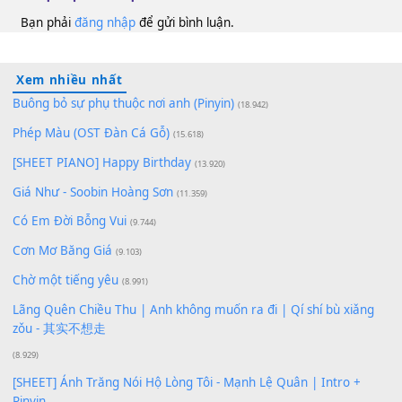
100
TAP
Lượt xem:
200
Để lại một bình luận
Bạn phải
đăng nhập
để gửi bình luận.
Xem nhiều nhất
Buông bỏ sự phụ thuộc nơi anh (Pinyin)
(18.942)
Phép Màu (OST Đàn Cá Gỗ)
(15.618)
[SHEET PIANO] Happy Birthday
(13.920)
Giá Như - Soobin Hoàng Sơn
(11.359)