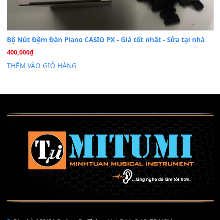
Mỡ tra phím đàn Piano Organ
40,000
₫
THÊM VÀO GIỎ HÀNG