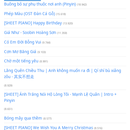
Để lại một bình luận
Bạn phải
đăng nhập
để gửi bình luận.
Xem nhiều nhất
Buông bỏ sự phụ thuộc nơi anh (Pinyin)
(18.942)
Phép Màu (OST Đàn Cá Gỗ)
(15.618)
[SHEET PIANO] Happy Birthday
(13.920)
Giá Như - Soobin Hoàng Sơn
(11.359)
Có Em Đời Bỗng Vui
(9.744)
Cơn Mơ Băng Giá
(9.103)
Chờ một tiếng yêu
(8.991)
Lãng Quên Chiều Thu | Anh không muốn ra đi | Qí shí bù xiǎ
zǒu - 其实不想走