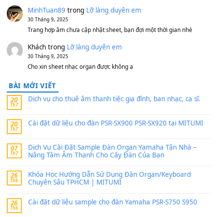
11 Tháng 7, 2026
https://vietkeyboard.vn/bo-du-lieu-sample-mitumi-cho-dan-psr
sx900-psr-sx700/
thaibaoduong68
trong
Bộ dữ liệu Sample MITUMI cho
PSR-SX900 và PSR-SX700
24 Tháng 4, 2026
Có giữ liệu 720 ko tuân e xin với ạ
thaitoanorg
trong
Bộ dữ liệu Sample MITUMI cho Đàn
SX900 và PSR-SX700
24 Tháng 4, 2026
bác ơi cho em hỏi chút , e tải về nhưng chỉ mở dc STYLE , khôn
band tiếng…
MinhTuan89
trong
Lỡ làng duyên em
30 Tháng 9, 2025
Trang hợp âm chưa cập nhật sheet, bạn đợi một thời gian nhé
Khách
trong
Lỡ làng duyên em
30 Tháng 9, 2025