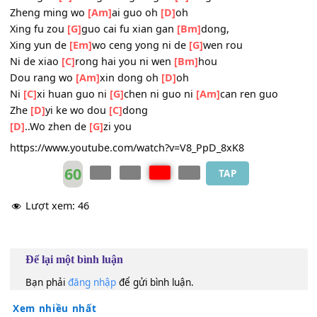
[Am]
Ni zhen de zi
[D]
you
Wo bu ai
[G]
guo jiu bu dong ji
[Bm]
mo
Wo bu nan
[Em]
guo lei you zen me
[G]
hui liu
Ai de gou
[C]
zhong shang de gou
[G]
tong
Zheng ming wo
[Am]
ai guo oh
[D]
oh
Xing fu zou
[G]
guo cai fu xian gan
[Bm]
dong,
Xing yun de
[Em]
wo ceng yong ni de
[G]
wen rou
Ni de xiao
[C]
rong hai you ni wen
[Bm]
hou
Dou rang wo
[Am]
xin dong oh
[D]
oh
Ni
[C]
xi huan guo ni
[G]
chen ni guo ni
[Am]
can ren guo
Zhe
[D]
yi ke wo dou
[C]
dong
[D]
..Wo zhen de
[G]
zi you
https://www.youtube.com/watch?v=V8_PpD_8xK8
60
TAP
Lượt xem:
46