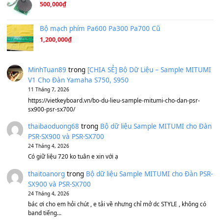
Ông Hoàng Bảy
(8.133)
Avenged Sevenfold - Buried Alive
(8.109)
Sản phẩm dành cho bạn
BEND 4 CHIỀU MTP-5F MEGABEND
1,600,000
₫
Bánh xe Pa600 Pa900
500,000
₫
Bộ mạch phím Pa600 Pa300 Pa700 Cũ
1,200,000
₫
MinhTuan89
trong
[CHIA SẺ] Bộ Dữ Liệu – Sample MI
V1 Cho Đàn Yamaha S750, S950