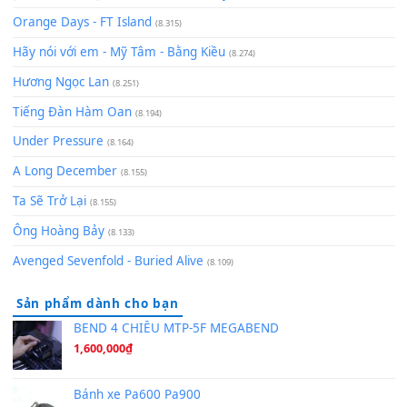
(8.929)
[SHEET] Ánh Trăng Nói Hộ Lòng Tôi - Mạnh Lệ Quân | Intro +
Pinyin
(8.651)
Bóng mây qua thềm
(8.577)
[SHEET PIANO] We Wish You A Merry Christmas
(8.516)
Orange Days - FT Island
(8.315)
Hãy nói với em - Mỹ Tâm - Bằng Kiều
(8.274)
Hương Ngọc Lan
(8.251)
Tiếng Đàn Hàm Oan
(8.194)
Under Pressure
(8.164)
A Long December
(8.155)
Ta Sẽ Trở Lại
(8.155)