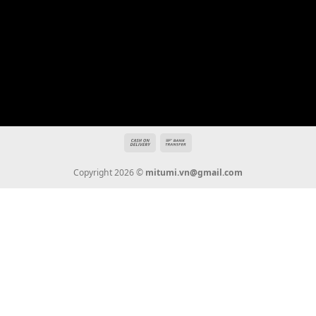
Địa chỉ: 666/5A Đường Ba Tháng Hai, P.14, Q.10, TP HCM
Hotline: 0936 22 90 22
mitumi.vn@gmail.com
THÔNG TIN
Giới Thiệu
Tin Tức
Thanh Toán
Vận Chuyển
Chính Sách Bảo Hành
Liên Hệ
KẾT NỐI CHÚNG TÔI
0936 22 90 22