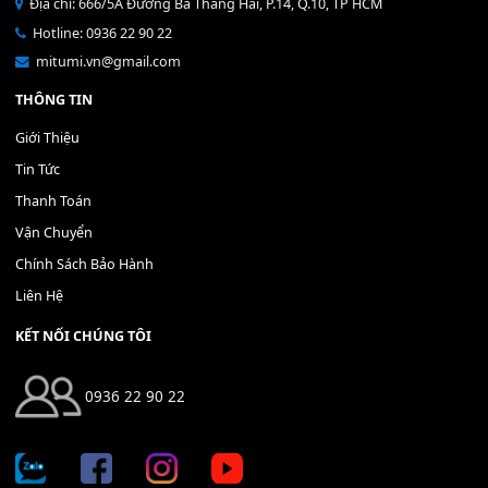
Bộ Nút Đệm Đàn Piano CASIO PX - Giá tốt nhất - Sửa tại n
400,000
₫
THÊM VÀO GIỎ HÀNG