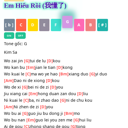
HỢP ÂM
Em Hiểu Rồi (我懂了)
G
[ b ]
C
D
E
F
A
B
[ # ]
ON
OFF
Tone gốc: G
Kim Sa
Wo zai jin
[G]
tui de lu
[D]
kou
Wo kan bu
[Em]
jian le tian
[D]
kong
Wo kuai le
[C]
ma wo ye hao
[Bm]
xiang duo
[G]
yi duo
[Am]
Dao ni de xiong
[D]
kou
Wo de xi
[G]
bei ni de zi
[D]
you
Jiu xiang cai
[Em]
hong duan zan dou
[D]
liu
Ni kuai le
[C]
ba, ni zhao dao
[G]
ni de chu kou