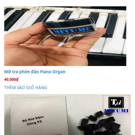
Cho xin sheet nhạc organ được không ạ
BÀI MỚI VIẾT
Dịch vụ cho thuê âm thanh tiệc gia đình, ban nhạc, ca s
20
Th7
Cài đặt dữ liệu cho đàn PSR-SX900 PSR-SX920 tại MIT
20
Th7
Dịch Vụ Cài Đặt Sample Đàn Organ Yamaha Tận Nhà 
07
Th7
Nâng Tầm Âm Thanh Cho Cây Đàn Của Bạn
Khóa Học Hướng Dẫn Sử Dụng Đàn Organ/Keyboard
26
Th6
Chuyên Sâu TPHCM | MITUMI
Cài đặt dữ liệu sample cho đàn Yamaha PSR-S750 S95
26
Th6