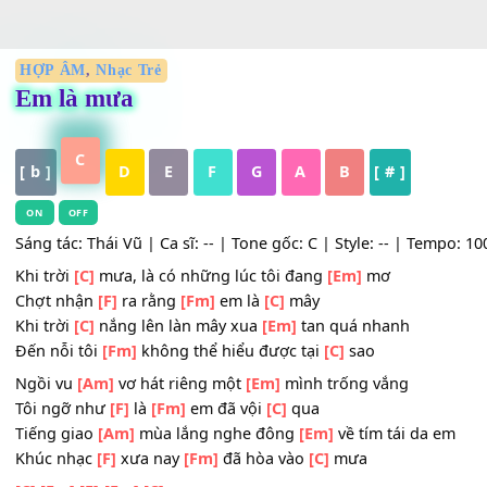
HỢP ÂM
,
Nhạc Trẻ
Em là mưa
C
[ b ]
D
E
F
G
A
B
[ # ]
ON
OFF
Sáng tác: Thái Vũ | Ca sĩ: -- | Tone gốc: C | Style: -- | Te
Khi trời
[C]
mưa, là có những lúc tôi đang
[Em]
mơ
Chợt nhận
[F]
ra rằng
[Fm]
em là
[C]
mây
Khi trời
[C]
nắng lên làn mây xua
[Em]
tan quá nhanh
Đến nỗi tôi
[Fm]
không thể hiểu được tại
[C]
sao
Ngồi vu
[Am]
vơ hát riêng một
[Em]
mình trống vắng