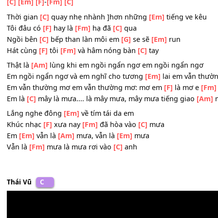
Tôi ngỡ như
[F]
là
[Fm]
em đã vội
[C]
qua
Tiếng giao
[Am]
mùa lắng nghe đông
[Em]
về tím tái da
Khúc nhạc
[F]
xưa nay
[Fm]
đã hòa vào
[C]
mưa
[C]
[Em]
[F]
-
[Fm]
[C]
Thời gian
[C]
quay nhẹ nhành ]hơn những
[Em]
tiếng ve 
Tôi đâu có
[F]
hay là
[Fm]
hạ đã
[C]
qua
Ngồi bên
[C]
bếp than làn môi em
[G]
se sẽ
[Em]
run
Hát cùng
[F]
tôi
[Fm]
và hâm nóng bàn
[C]
tay
Thật là
[Am]
lùng khi em ngồi ngẩn ngơ em ngồi ngẩn n
Em ngồi ngẩn ngơ và em nghĩ cho tương
[Em]
lai em vẫ
Em vẫn thường mơ em vẫn thường mơ: mơ em
[F]
là mơ
Em là
[C]
mây là mưa.... là mây mưa, mây mưa tiếng gia
Lắng nghe đông
[Em]
về tím tái da em
Khúc nhạc
[F]
xưa nay
[Fm]
đã hòa vào
[C]
mưa
Em
[Em]
vẫn là
[Am]
mưa, vẫn là
[Em]
mưa
Vẫn là
[Fm]
mưa là mưa rơi vào
[C]
anh