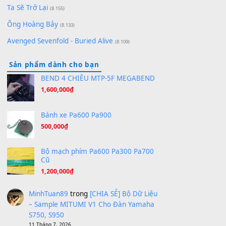
[SHEET PIANO] We Wish You A Merry Christmas
(8.516)
Orange Days - FT Island
(8.315)
Hãy nói với em - Mỹ Tâm - Bằng Kiều
(8.274)
Hương Ngọc Lan
(8.251)
Tiếng Đàn Hàm Oan
(8.194)
Under Pressure
(8.164)
A Long December
(8.155)
Ta Sẽ Trở Lại
(8.155)
Ông Hoàng Bảy
(8.133)
Avenged Sevenfold - Buried Alive
(8.109)
Sản phẩm dành cho bạn