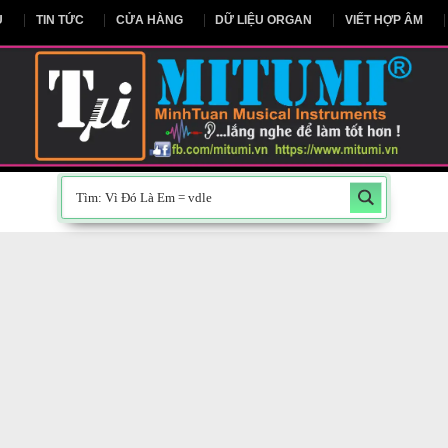
NG CHỦ
TIN TỨC
CỬA HÀNG
DỮ LIỆU ORGAN
V