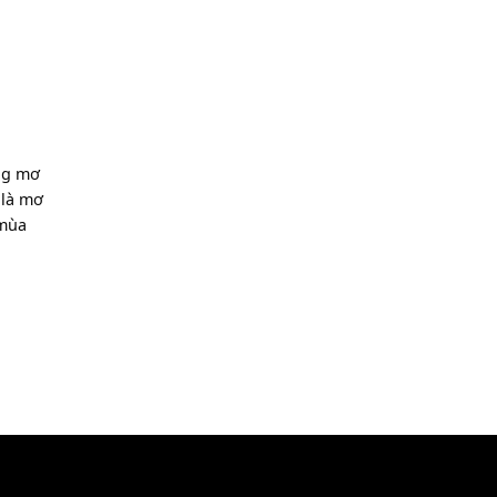
 em
kêu
gơ
n thường mơ
 e
[Fm]
là mơ
o
[Am]
mùa