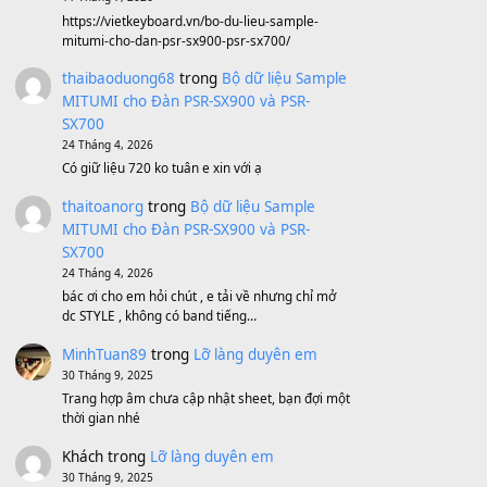
BEND 4 CHIỀU MTP-5F MEGABEND
1,600,000
₫
Bánh xe Pa600 Pa900
500,000
₫
Bộ mạch phím Pa600 Pa300 Pa700
Cũ
1,200,000
₫
MinhTuan89
trong
[CHIA SẺ] Bộ Dữ Liệu
– Sample MITUMI V1 Cho Đàn Yamaha
S750, S950
11 Tháng 7, 2026
https://vietkeyboard.vn/bo-du-lieu-sample-
mitumi-cho-dan-psr-sx900-psr-sx700/
thaibaoduong68
trong
Bộ dữ liệu Sample