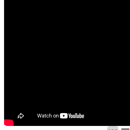
Thái Vũ
C