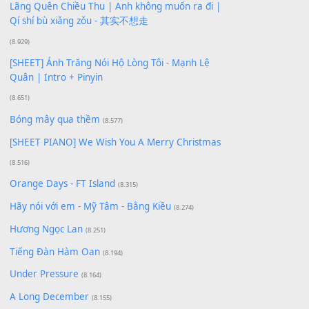
Buông bỏ sự phụ thuộc nơi anh (Pinyin)
(18.942)
Phép Màu (OST Đàn Cá Gỗ)
(15.618)
[SHEET PIANO] Happy Birthday
(13.920)
Giá Như - Soobin Hoàng Sơn
(11.359)
Có Em Đời Bỗng Vui
(9.744)
Cơn Mơ Băng Giá
(9.103)
Chờ một tiếng yêu
(8.991)
Lãng Quên Chiều Thu | Anh không muốn ra đi |
Qí shí bù xiǎng zǒu - 其实不想走
(8.929)
[SHEET] Ánh Trăng Nói Hộ Lòng Tôi - Mạnh Lệ
Quân | Intro + Pinyin
(8.651)
Bóng mây qua thềm
(8.577)