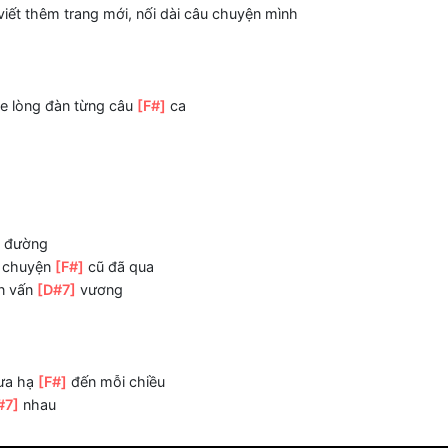
 kia và tình yêu
[F#]
em trao anh ngày ấy đã mang anh về b
ôi khi em hôn môi anh đây, yo
F#]
ta viết thêm trang mới, nối dài câu chuyện mình
ta nghe lòng đàn từng câu
[F#]
ca
ề