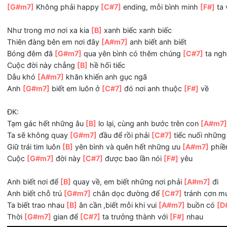
Thời
[G#m7]
gian để
[C#7]
ta trưởng thành với
[F#]
nhau
RAP:
[B]
Bờ vai anh rộng đủ để che chở cho em
[A#m7]
Was a boy now a man, cho em
[G#m7]
Từng đi lạc ở trong thế
[C#7]
giới điên loạn ngoài
[B]
Yêu em như a Fat kid loves cake
Nhắm mắt
[A#m7]
cảm nhận tình yêu tan dịu ngọt trên m
[G#m7]
Không phải happy
[C#7]
ending, mỗi bình minh
[
Như trong mơ nơi xa kia
[B]
xanh biếc xanh biếc
Thiên đàng bên em nơi đây
[A#m7]
anh biết anh biết
Bóng đêm đã
[G#m7]
qua yên bình có thêm chúng
[C#7]
Cuộc đời này chẳng
[B]
hề hối tiếc
Dẫu khó
[A#m7]
khăn khiến anh gục ngã
Anh
[G#m7]
biết em luôn ở
[C#7]
đó nơi anh thuộc
[F#]
v
ĐK: