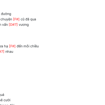
[C#7]
mai còn thấy
[F#]
nhau?
sẽ không xa
[F#]
rời
[A#m7]
đường
i những chuyện
[F#]
cũ đã qua
]
phiền vấn
[D#7]
vương
7]
đi
 cơn mưa hạ
[F#]
đến mỗi chiều
 có
[D#7]
nhau
ưa cũ