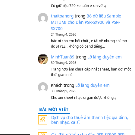
S750, S950
11 Tháng 7, 2026
https://vietkeyboard.vn/b
mitumi-cho-dan-psr-sx900
thaibaoduong68
tron
ên em
MITUMI cho Đàn PSR-S
SX700
24 Tháng 4, 2026
Có giữ liệu 720 ko tuân e x
thaitoanorg
trong
Bộ 
MITUMI cho Đàn PSR-S
SX700
24 Tháng 4, 2026
bác ơi cho em hỏi chút , e
dc STYLE , không có band
MinhTuan89
trong
Lỡ 
30 Tháng 9, 2025