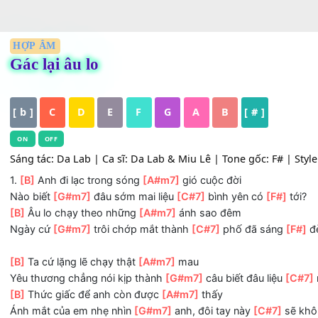
HỢP ÂM
Gác lại âu lo
[ b ]
C
D
E
F
G
A
B
[ # ]
ON
OFF
Sáng tác: Da Lab | Ca sĩ: Da Lab & Miu Lê | Tone gốc: F# 
1.
[B]
Anh đi lạc trong sóng
[A#m7]
gió cuộc đời
Nào biết
[G#m7]
đâu sớm mai liệu
[C#7]
bình yên có
[F#
[B]
Âu lo chạy theo những
[A#m7]
ánh sao đêm
Ngày cứ
[G#m7]
trôi chớp mắt thành
[C#7]
phố đã sáng