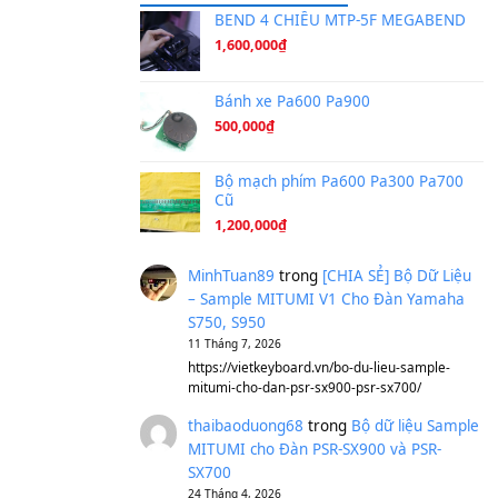
Ta Sẽ Trở Lại
(8.155)
Ông Hoàng Bảy
(8.133)
Avenged Sevenfold - Buried A
Sản phẩm dành cho bạn
BEND 4 CHIỀU M
1,600,000
₫
Bánh xe Pa600 Pa
500,000
₫
Bộ mạch phím Pa6
Cũ
1,200,000
₫
MinhTuan89
trong
[CH
– Sample MITUMI V1 