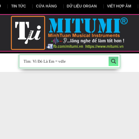
NG CHỦ
TIN TỨC
CỬA HÀNG
DỮ LIỆU ORGAN
V