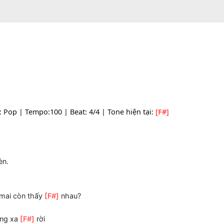
| Style: Pop | Tempo:100 | Beat: 4/4 | Tone hiện tại:
[F#]
]
tới?
[F#]
đèn.