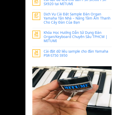
Trang hợp âm chưa cập nh
thời gian nhé
Khách
trong
Lỡ làng 
30 Tháng 9, 2025
Cho xin sheet nhạc organ
BÀI MỚI VIẾT
Dịch vụ cho thuê âm th
20
Th7
ban nhạc, ca sĩ.
Cài đặt dữ liệu cho đà
20
Th7
SX920 tại MITUMI
Dịch Vụ Cài Đặt Samp
07
Th7
Yamaha Tận Nhà – N
Cho Cây Đàn Của Bạn
Khóa Học Hướng Dẫn 
26
Th6
Organ/Keyboard Chuy
MITUMI