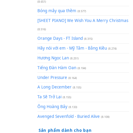
(8.929)
[SHEET] Ánh Trăng Nói Hộ Lò
Quân | Intro + Pinyin
(8.651)
Bóng mây qua thềm
(8.577)
[SHEET PIANO] We Wish You 
(8.516)
Orange Days - FT Island
(8.315)
Hãy nói với em - Mỹ Tâm - Bằ
Hương Ngọc Lan
(8.251)
Tiếng Đàn Hàm Oan
(8.194)
Under Pressure
(8.164)
A Long December
(8.155)