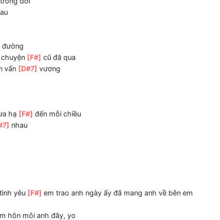
 mơ
ơi.
 đơn quá
]
em khẽ cười
n vui trong đời
i với nhau
[A#m7]
đường
i những chuyện
[F#]
cũ đã qua
]
phiền vấn
[D#7]
vương
7]
đi
 cơn mưa hạ
[F#]
đến mỗi chiều
 có
[D#7]
nhau