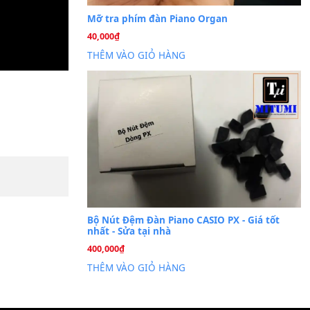
Cài đặt dữ liệu sampl
26
Th6
PSR-S750 S950
Mỡ tra phím đàn Piano Org
40,000
₫
THÊM VÀO GIỎ HÀNG