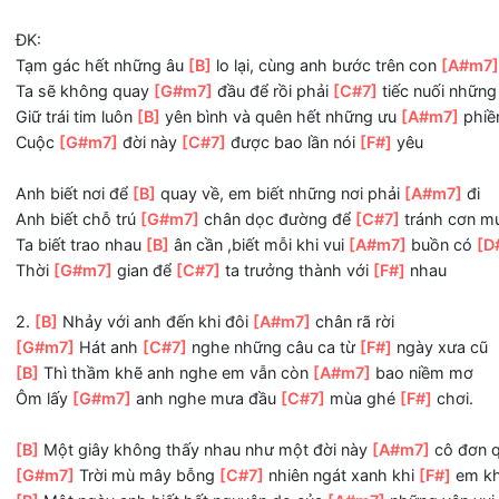
[B]
Ta cứ lặng lẽ chạy thật
[A#m7]
mau
Yêu thương chẳng nói kịp thành
[G#m7]
câu biết đâu liệu
[B]
Thức giấc để anh còn được
[A#m7]
thấy
Ánh mắt của em nhẹ nhìn
[G#m7]
anh, đôi tay này
[C#7]
ĐK:
Tạm gác hết những âu
[B]
lo lại, cùng anh bước trên con
Ta sẽ không quay
[G#m7]
đầu để rồi phải
[C#7]
tiếc nuố
Giữ trái tim luôn
[B]
yên bình và quên hết những ưu
[A#m7
Cuộc
[G#m7]
đời này
[C#7]
được bao lần nói
[F#]
yêu
Anh biết nơi để
[B]
quay về, em biết những nơi phải
[A#m
Anh biết chỗ trú
[G#m7]
chân dọc đường để
[C#7]
tránh
Ta biết trao nhau
[B]
ân cần ,biết mỗi khi vui
[A#m7]
buồn
Thời
[G#m7]
gian để
[C#7]
ta trưởng thành với
[F#]
nhau
2.
[B]
Nhảy với anh đến khi đôi
[A#m7]
chân rã rời
[G#m7]
Hát anh
[C#7]
nghe những câu ca từ
[F#]
ngày x