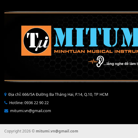
Lượt xem:
379
Để lại một bình luận
Bạn phải
đăng nhập
để gửi bình luận.