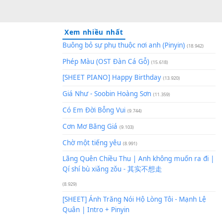
Xem nhiều nhất
Buông bỏ sự phụ thuộc nơi an
Phép Màu (OST Đàn Cá Gỗ)
(1
[SHEET PIANO] Happy Birthd
Giá Như - Soobin Hoàng Sơn
(
Có Em Đời Bỗng Vui
(9.744)
Cơn Mơ Băng Giá
(9.103)
Chờ một tiếng yêu
(8.991)
Lãng Quên Chiều Thu | Anh k
Qí shí bù xiǎng zǒu - 其实不