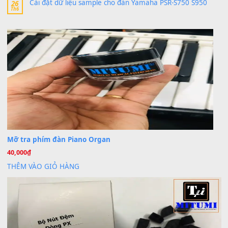
thaibaoduong68
trong
Bộ dữ liệu Sample MITUMI cho
PSR-SX900 và PSR-SX700
24 Tháng 4, 2026
Có giữ liệu 720 ko tuân e xin với ạ
thaitoanorg
trong
Bộ dữ liệu Sample MITUMI cho Đàn
SX900 và PSR-SX700
24 Tháng 4, 2026
bác ơi cho em hỏi chút , e tải về nhưng chỉ mở dc STYLE , khôn
band tiếng…
MinhTuan89
trong
Lỡ làng duyên em
30 Tháng 9, 2025
Trang hợp âm chưa cập nhật sheet, bạn đợi một thời gian nhé
Khách
trong
Lỡ làng duyên em
30 Tháng 9, 2025
Cho xin sheet nhạc organ được không ạ
BÀI MỚI VIẾT