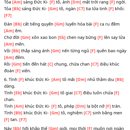
Nguồn
[Bb]
sáng dẫu yếu
[Gm]
đuối, ngự trị
[F]
thâm sâu
[Am]
vơi.
Nào đặt
[Gm]
lên cao đi
[Eb]
thôi, chiếu rọi
[F]
muôn nơi
ngàn
[Am]
lối.
Còn
[Bb]
bóng tối chới
[Gm]
với của lòng
[F]
ghen tương
[Am]
nhoi.
Lòng
[Gm]
dối trá khôn
[C]
nguôi sẽ tan
[C7]
dần đón ng
[F]
vui.
5. Tỏa
[F]
sáng Đức Ki-
[Am]
tô, đuốc
[Dm]
gọi mời tình
[
người.
Tỏa
[Eb]
sáng Đức Ki-
[Gm]
tô soi
[C7]
hải đăng giữa
[F]
k
Tỏa
[Am]
sáng Đức Ki-
[F]
tô, ánh
[Dm]
mặt trời rạng
[F]
Tỏa
[Bb]
sáng Đức Ki-
[Gm]
tô, ngàn
[C7]
tia lửa tinh
[F]
k
[F7]
Đàn
[Bb]
cất tiếng quyến
[Gm]
luyến hòa bài
[F]
ca ru đ
[Am]
êm.
Chợ đời
[Gm]
xôn xao bon
[Eb]
chen nay bừng
[F]
lên say