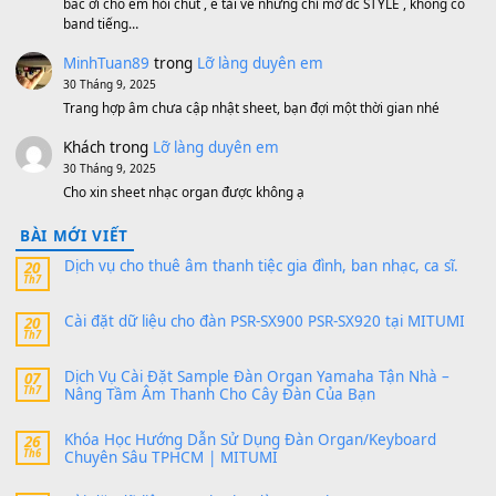
Avenged Sevenfold - Buried Alive
(8.109)
Sản phẩm dành cho bạn
BEND 4 CHIỀU MTP-5F MEGABEND
1,600,000
₫
Bánh xe Pa600 Pa900
500,000
₫
Bộ mạch phím Pa600 Pa300 Pa700 Cũ
1,200,000
₫
MinhTuan89
trong
[CHIA SẺ] Bộ Dữ Liệu – Sample MI
V1 Cho Đàn Yamaha S750, S950
11 Tháng 7, 2026
https://vietkeyboard.vn/bo-du-lieu-sample-mitumi-cho-dan-psr
sx900-psr-sx700/