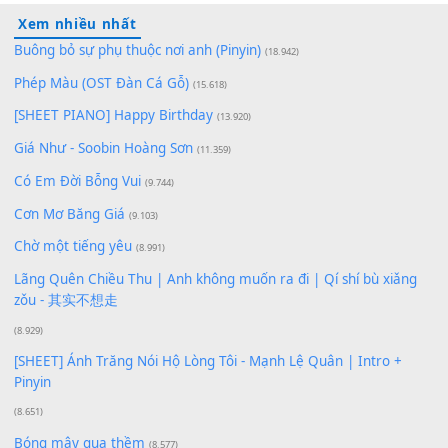
OCP Việt Nam
A
100
TAP
Lượt xem:
173
Để lại một bình luận