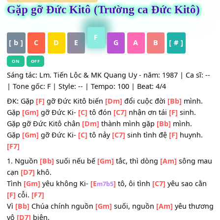
HỢP ÂM
,
Nhạc Thánh Ca
Gặp gỡ Đức Kitô (Trường ca Đức Kitô
F
[ b ]
C
D
E
G
A
B
[ # ]
ON
OFF
Sáng tác: Lm. Tiến Lộc & MK Quang Uy - năm: 1987 | Ca sĩ
| Tone gốc: F | Style: -- | Tempo: 100 | Beat: 4/4
ĐK: Gặp
[F]
gỡ Đức Kitô biến
[Dm]
đổi cuộc đời
[Bb]
mìn
Gặp
[Gm]
gỡ Đức Ki-
[C]
tô đón
[C7]
nhận ơn tái
[F]
sinh.
Gặp gỡ Đức Kitô chân
[Dm]
thành mình gặp
[Bb]
mình.
Gặp
[Gm]
gỡ Đức Ki-
[C]
tô nảy
[C7]
sinh tình đệ
[F]
huyn
[F7]
1. Nguồn
[Bb]
suối nếu bế
[Gm]
tắc, thì dòng
[Am]
sông
cạn
[D7]
khô.