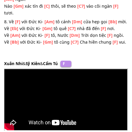
[Am]
vui.
Mình
[Gm]
Máu Thánh dưỡng
[C]
nuôi, khắp nhân
[C7]
lo
sống thảnh
[F]
thơi.
7. Định
[F]
lý Đức Ki-
[Am]
tô, dấu
[Dm]
cộng của vạn
[Bb
lòng.
Định
[Eb]
lý Đức Ki-
[Gm]
tô, lũy
[C7]
thừa bao khát
[F]
mo
Định
[Am]
lý Đức Ki-
[F]
tô, khấu
[Dm]
trừ mọi tuyệt
[F]
v
Định
[Bb]
lý Đức Ki-
[Gm]
tô sẻ
[C7]
chia thành bao
[F]
du
[F7]
Ngài
[Bb]
đến giữa thế
[Gm]
giới làm người
[F]
bôn ba n
[Am]
xuôi.
Để
[Gm]
cao rao muôn
[Eb]
nơi cho đời
[F]
lên men đổi
[
mới.
Thập
[Bb]
giá Chúa muốn
[Gm]
nói lời tình
[F]
yêu không
[Am]
ngơi.
Nào
[Gm]
xác tín đi
[C]
thôi, sẽ theo
[C7]
vào cõi ngàn
[F]
tươi.