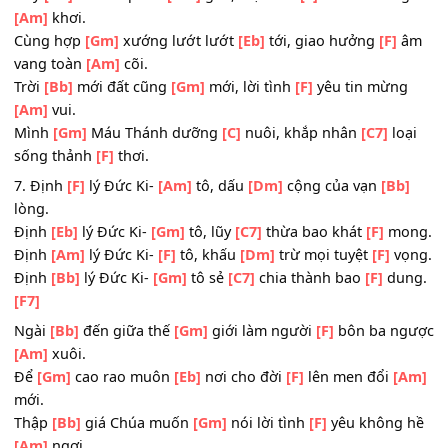
[Am]
mến.
Vội
[Bb]
thắp sáng ánh
[Gm]
nến từng ngủ
[F]
quên bao 
[Am]
đêm.
Rồi
[Gm]
tiến đến hát
[C]
chung, chứa chan
[C7]
diệu khú
đoàn
[F]
viên.
6. Tình
[F]
khúc Đức Ki-
[Am]
tô mãi
[Dm]
nhủ thầm dịu
dàng.
Tình
[Eb]
khúc Đức Ki-
[Gm]
tô giai
[C7]
điệu luôn chứa
[
chan.
Tình
[Am]
khúc Đức Ki-
[F]
tô, phép
[Dm]
lạ bột nở
[F]
trà
Tình
[Bb]
khúc Đức Ki-
[Gm]
tô, nghiệm
[C7]
sinh bằng 
[F]
tan.
[F7]
Này
[Bb]
hỡi khắp thế
[Gm]
giới, mọi thời
[F]
muôn nơi n
[Am]
khơi.
Cùng hợp
[Gm]
xướng lướt lướt
[Eb]
tới, giao hưởng
[F]
vang toàn
[Am]
cõi.
Trời
[Bb]
mới đất cũng
[Gm]
mới, lời tình
[F]
yêu tin mừn