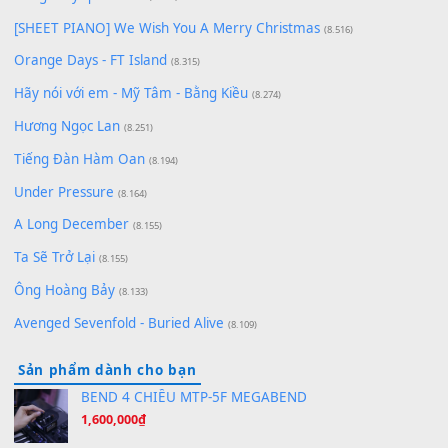
Bạn phải
đăng nhập
để gửi bình luận.
Xem nhiều nhất
Buông bỏ sự phụ thuộc nơi anh (Pinyin)
(18.942)
Phép Màu (OST Đàn Cá Gỗ)
(15.618)
[SHEET PIANO] Happy Birthday
(13.920)
Giá Như - Soobin Hoàng Sơn
(11.359)
Có Em Đời Bỗng Vui
(9.744)
Cơn Mơ Băng Giá
(9.103)
Chờ một tiếng yêu
(8.991)
Lãng Quên Chiều Thu | Anh không muốn ra đi | Qí shí bù xiǎ
zǒu - 其实不想走
(8.929)