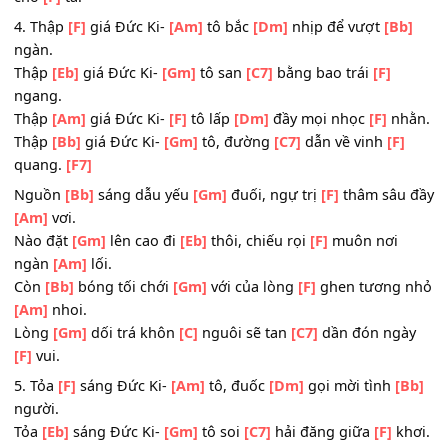
Cùng
[Bb]
với Đức Ki-
[Gm]
tô tặng
[C7]
trao nụ cười
[F]
t
[F7]
Đường
[Bb]
trắng xóa cát
[Gm]
đá, đoàn người
[F]
đi ba
ngày
[Am]
qua.
Mà niềm
[Gm]
tin như phôi
[Eb]
pha, trĩu nặng
[F]
vai cây
Thập
[Am]
Giá.
Chiều
[Bb]
đến sắp quỵ
[Gm]
ngã, thì vực
[F]
sâu như mở
[Am]
ra.
Ngài
[Gm]
đứng ngóng trông
[C]
qua vẫn kiên
[C7]
trì đ
chờ
[F]
ta.
4. Thập
[F]
giá Đức Ki-
[Am]
tô bắc
[Dm]
nhịp để vượt
[B
ngàn.
Thập
[Eb]
giá Đức Ki-
[Gm]
tô san
[C7]
bằng bao trái
[F]
ngang.
Thập
[Am]
giá Đức Ki-
[F]
tô lấp
[Dm]
đầy mọi nhọc
[F]
n
Thập
[Bb]
giá Đức Ki-
[Gm]
tô, đường
[C7]
dẫn về vinh
[F
quang.
[F7]