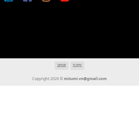
400,000
₫
THÊM VÀO GIỎ HÀNG
Địa chỉ: 666/5A Đường Ba Tháng Hai, P.14, Q.10, TP HCM
Hotline: 0936 22 90 22
mitumi.vn@gmail.com