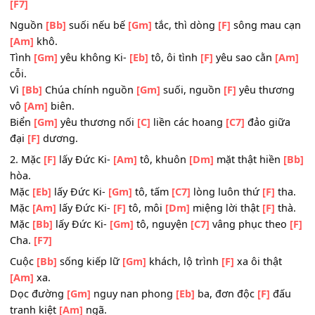
1. Gặp
[F]
gỡ Đức Ki-
[Am]
tô biến
[Dm]
đổi cuộc đời
[Bb
mình.
Gặp
[Eb]
gỡ Đức Ki-
[Gm]
tô đón
[C7]
nhận ơn tái
[F]
sinh
Gặp
[Am]
gỡ Đức Ki-
[F]
tô chân
[Dm]
thành mình gặp
[F
mình.
Gặp
[Bb]
gỡ Đức Ki-
[Gm]
tô nảy
[C7]
sinh tình đệ
[F]
huy
[F7]
Nguồn
[Bb]
suối nếu bế
[Gm]
tắc, thì dòng
[F]
sông mau 
[Am]
khô.
Tình
[Gm]
yêu không Ki-
[Eb]
tô, ôi tình
[F]
yêu sao cằn
[
cỗi.
Vì
[Bb]
Chúa chính nguồn
[Gm]
suối, nguồn
[F]
yêu thươ
vô
[Am]
biên.
Biển
[Gm]
yêu thương nối
[C]
liền các hoang
[C7]
đảo gi
đại
[F]
dương.
2. Mặc
[F]
lấy Đức Ki-
[Am]
tô, khuôn
[Dm]
mặt thật hiền
hòa.