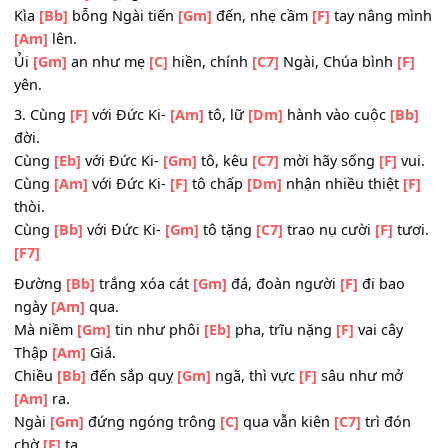
Mặc
[Eb]
lấy Đức Ki-
[Gm]
tô, tấm
[C7]
lòng luôn thứ
[F]
t
Mặc
[Am]
lấy Đức Ki-
[F]
tô, môi
[Dm]
miệng lời thật
[F]
t
Mặc
[Bb]
lấy Đức Ki-
[Gm]
tô, nguyện
[C7]
vâng phục th
Cha.
[F7]
Cuộc
[Bb]
sống kiếp lữ
[Gm]
khách, lộ trình
[F]
xa ôi thật
[Am]
xa.
Dọc đường
[Gm]
nguy nan phong
[Eb]
ba, đơn độc
[F]
đ
tranh kiệt
[Am]
ngã.
Kìa
[Bb]
bỗng Ngài tiến
[Gm]
đến, nhẹ cầm
[F]
tay nâng 
[Am]
lên.
Ủi
[Gm]
an như mẹ
[C]
hiền, chính
[C7]
Ngài, Chúa bình
[
yên.
3. Cùng
[F]
với Đức Ki-
[Am]
tô, lữ
[Dm]
hành vào cuộc
[
đời.
Cùng
[Eb]
với Đức Ki-
[Gm]
tô, kêu
[C7]
mời hãy sống
[F]
Cùng
[Am]
với Đức Ki-
[F]
tô chấp
[Dm]
nhận nhiều thiệt
thòi.