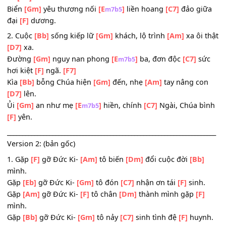
Tình
[Gm]
yêu không Ki-
[E
]
tô, ôi tình
[C7]
yêu sao 
m7b5
[F]
cỗi.
[F7]
Vì
[Bb]
Chúa chính nguồn
[Gm]
suối, nguồn
[Am]
yêu th
vô
[D7]
biên.
Biển
[Gm]
yêu thương nối
[E
]
liền hoang
[C7]
đảo g
m7b5
đại
[F]
dương.
2. Cuộc
[Bb]
sống kiếp lữ
[Gm]
khách, lộ trình
[Am]
xa ôi
[D7]
xa.
Đường
[Gm]
nguy nan phong
[E
]
ba, đơn độc
[C7]
s
m7b5
hơi kiệt
[F]
ngã.
[F7]
Kìa
[Bb]
bỗng Chúa hiện
[Gm]
đến, nhẹ
[Am]
tay nâng c
[D7]
lên.
Ủi
[Gm]
an như mẹ
[E
]
hiền, chính
[C7]
Ngài, Chúa b
m7b5
[F]
yên.
________________________________________________________________
Version 2: (bản gốc)