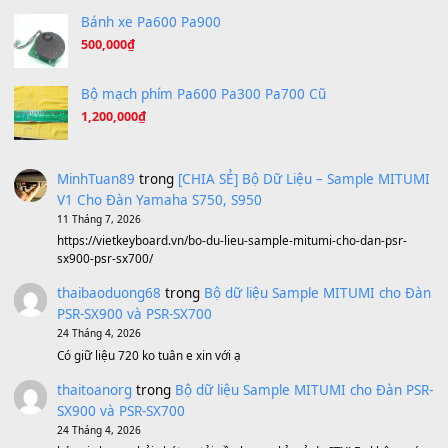
[SHEET] Ánh Trăng Nói Hộ Lòng Tôi - Mạnh Lệ Quân | Intro +
Pinyin
(8.651)
Bóng mây qua thềm
(8.577)
[SHEET PIANO] We Wish You A Merry Christmas
(8.516)
Orange Days - FT Island
(8.315)
Hãy nói với em - Mỹ Tâm - Bằng Kiều
(8.274)
Hương Ngọc Lan
(8.251)
Tiếng Đàn Hàm Oan
(8.194)
Under Pressure
(8.164)
A Long December
(8.155)
Ta Sẽ Trở Lại
(8.155)
Ông Hoàng Bảy
(8.133)