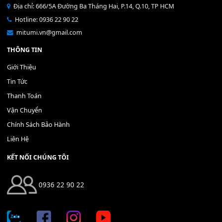
Mỡ tra phím đàn Piano Organ
40,000
₫
THÊM VÀO GIỎ HÀNG
Bộ Nút Đệm Đàn Piano CASIO PX - Giá tốt nhất - Sửa tại n