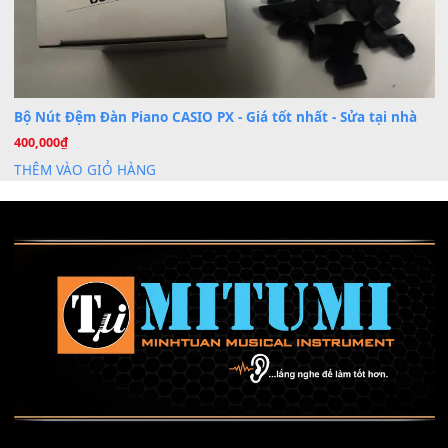
Dịch vụ cho thuê âm thanh tiệc gia đình, ban nhạc, ca s
20
Th7
Cài đặt dữ liệu cho đàn PSR-SX900 PSR-SX920 tại MIT
20
Th7
Dịch Vụ Cài Đặt Sample Đàn Organ Yamaha Tận Nhà 
07
Th7
Nâng Tầm Âm Thanh Cho Cây Đàn Của Bạn
Khóa Học Hướng Dẫn Sử Dụng Đàn Organ/Keyboard
26
Th6
Chuyên Sâu TPHCM | MITUMI
Cài đặt dữ liệu sample cho đàn Yamaha PSR-S750 S95
26
Th6