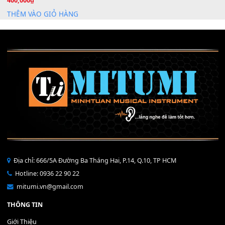
Mỡ tra phím đàn Piano Organ
40,000
₫
THÊM VÀO GIỎ HÀNG
Bộ Nút Đệm Đàn Piano CASIO PX - Giá tốt nhất - Sửa tại n