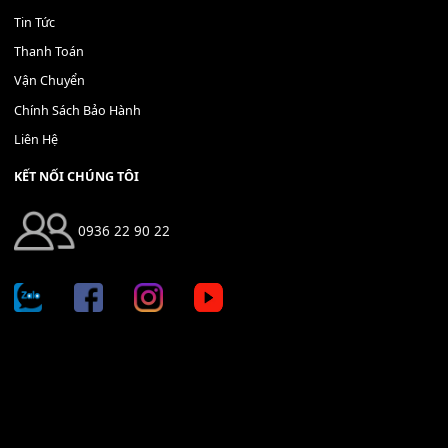
400,000
₫
THÊM VÀO GIỎ HÀNG
Địa chỉ: 666/5A Đường Ba Tháng Hai, P.14, Q.10, TP HCM
Hotline: 0936 22 90 22
mitumi.vn@gmail.com