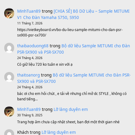
Avenged Sevenfold - Buried Alive
(8.109)
Sản phẩm dành cho bạn
BEND 4 CHIỀU MTP-5F MEGABEND
1,600,000
₫
Bánh xe Pa600 Pa900
500,000
₫
Bộ mạch phím Pa600 Pa300 Pa700 Cũ
1,200,000
₫
MinhTuan89
trong
[CHIA SẺ] Bộ Dữ Liệu – Sample MI
V1 Cho Đàn Yamaha S750, S950
11 Tháng 7, 2026
https://vietkeyboard.vn/bo-du-lieu-sample-mitumi-cho-dan-psr
sx900-psr-sx700/