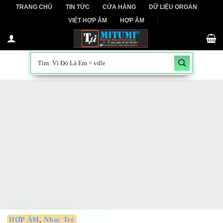
Skip
TRANG CHỦ
TIN TỨC
CỬA HÀNG
DỮ LIỆU ORGAN
to
VIẾT HỢP ÂM
HỢP ÂM
content