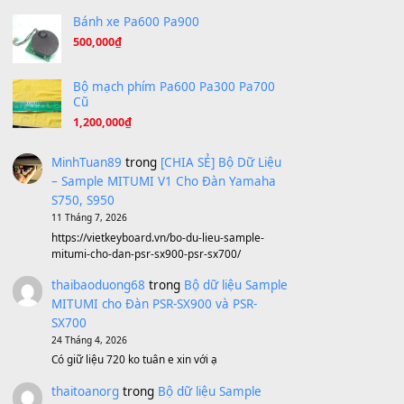
A Long December
(8.155)
Ta Sẽ Trở Lại
(8.155)
Ông Hoàng Bảy
(8.133)
Avenged Sevenfold - Buried Alive
(8.109)
Sản phẩm dành cho bạn
BEND 4 CHIỀU MTP-5F MEGABEND
1,600,000
₫
Bánh xe Pa600 Pa900
500,000
₫
Bộ mạch phím Pa600 Pa300 Pa700
Cũ
1,200,000
₫