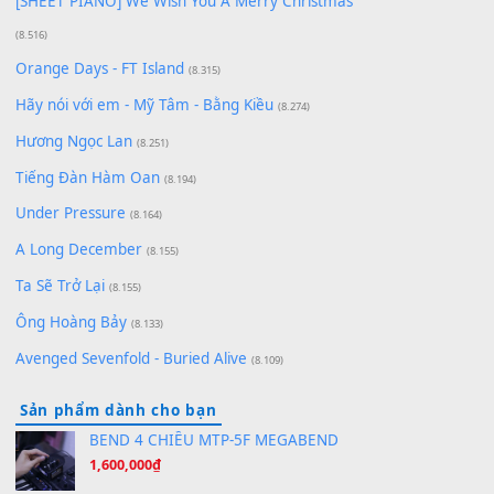
Qí shí bù xiǎng zǒu - 其实不想走
(8.929)
[SHEET] Ánh Trăng Nói Hộ Lòng Tôi - Mạnh Lệ
Quân | Intro + Pinyin
(8.651)
Bóng mây qua thềm
(8.577)
[SHEET PIANO] We Wish You A Merry Christmas
(8.516)
Orange Days - FT Island
(8.315)
Hãy nói với em - Mỹ Tâm - Bằng Kiều
(8.274)
Hương Ngọc Lan
(8.251)
Tiếng Đàn Hàm Oan
(8.194)
Under Pressure
(8.164)