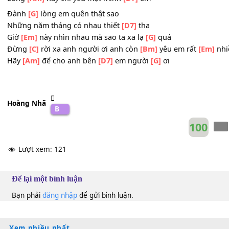
Chứ đâu phải mất nhau suốt
[D7]
đời
Sợ
[Em]
rằng ngày mai nhìn em vui bên người
[D7]
mới
Chỉ
[C]
cần em vẫn còn yêu cho dù
[Bm]
bao lâu anh
[Em
Lòng
[Am]
này chỉ yêu một mình
[D7]
em
Đành
[G]
lòng em quên thật sao
Những năm tháng có nhau thiết
[D7]
tha
Giờ
[Em]
này nhìn nhau mà sao ta xa lạ
[G]
quá
Đừng
[C]
rời xa anh người ơi anh còn
[Bm]
yêu em rất
[
Hãy
[Am]
để cho anh bên
[D7]
em người
[G]
ơi
Hoàng Nhã
B
10
Lượt xem:
121