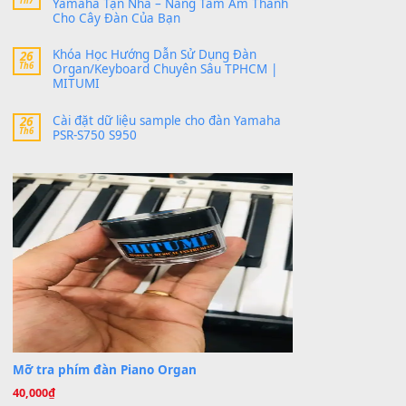
30 Tháng 9, 2025
Trang hợp âm chưa cập nhật sheet, bạn đợi một
thời gian nhé
Khách
trong
Lỡ làng duyên em
30 Tháng 9, 2025
Cho xin sheet nhạc organ được không ạ
BÀI MỚI VIẾT
Dịch vụ cho thuê âm thanh tiệc gia đình,
20
Th7
ban nhạc, ca sĩ.
Cài đặt dữ liệu cho đàn PSR-SX900 PSR-
20
Th7
SX920 tại MITUMI
Dịch Vụ Cài Đặt Sample Đàn Organ
07
Th7
Yamaha Tận Nhà – Nâng Tầm Âm Thanh
Cho Cây Đàn Của Bạn
Khóa Học Hướng Dẫn Sử Dụng Đàn
26
Th6
Organ/Keyboard Chuyên Sâu TPHCM |