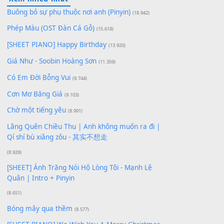
Để lại một bình luận
Bạn phải
đăng nhập
để gửi bình luận.
Xem nhiều nhất
Buông bỏ sự phụ thuộc nơi anh (Pinyin)
(18.942)
Phép Màu (OST Đàn Cá Gỗ)
(15.618)
[SHEET PIANO] Happy Birthday
(13.920)
Giá Như - Soobin Hoàng Sơn
(11.359)
Có Em Đời Bỗng Vui
(9.744)
Cơn Mơ Băng Giá
(9.103)
Chờ một tiếng yêu
(8.991)
Lãng Quên Chiều Thu | Anh không muốn ra đi |