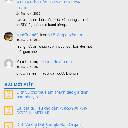
MinhTuan89
trong
[CHIA SẺ] Bộ Dữ Liệu
– Sample MITUMI V1 Cho Đàn Yamaha
S750, S950
11 Tháng 7, 2026
https://vietkeyboard.vn/bo-du-lieu-sample-
mitumi-cho-dan-psr-sx900-psr-sx700/
thaibaoduong68
trong
Bộ dữ liệu Sample
MITUMI cho Đàn PSR-SX900 và PSR-
SX700
24 Tháng 4, 2026
Có giữ liệu 720 ko tuân e xin với ạ
thaitoanorg
trong
Bộ dữ liệu Sample
MITUMI cho Đàn PSR-SX900 và PSR-
SX700
24 Tháng 4, 2026
bác ơi cho em hỏi chút , e tải về nhưng chỉ mở
dc STYLE , không có band tiếng…
MinhTuan89
trong
Lỡ làng duyên em