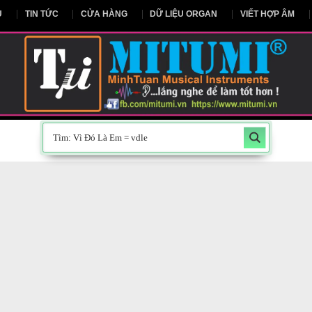
NG CHỦ
TIN TỨC
CỬA HÀNG
DỮ LIỆU ORGAN
V