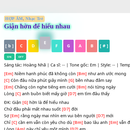
HỢP ÂM
,
Nhạc Trẻ
Giận hờn để hiểu nhau
E
[ b ]
C
D
F
G
A
B
[ # ]
ON
OFF
Sáng tác: Hoàng Nhã | Ca sĩ: -- | Tone gốc: Em | Style: --
[Em]
Niềm hạnh phúc đã không còn
[Bm]
như anh ước 
[C]
Còn đâu nữa phút giây mình
[G]
bên nhau đắm say
[Em]
Chẳng còn nghe tiếng em cười
[Bm]
nói từng ngày
Lòng
[C]
anh buồn biết mấy giờ
[D7]
em tìm đâu thấy
ĐK: Giận
[G]
hờn là để hiểu nhau