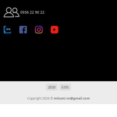
Địa chỉ: 666/5A Đường Ba Tháng Hai, P.14, Q.10, TP HCM
Hotline: 0936 22 90 22
mitumi.vn@gmail.com
THÔNG TIN
Giới Thiệu
Tin Tức
Thanh Toán
Vận Chuyển
Chính Sách Bảo Hành
Liên Hệ