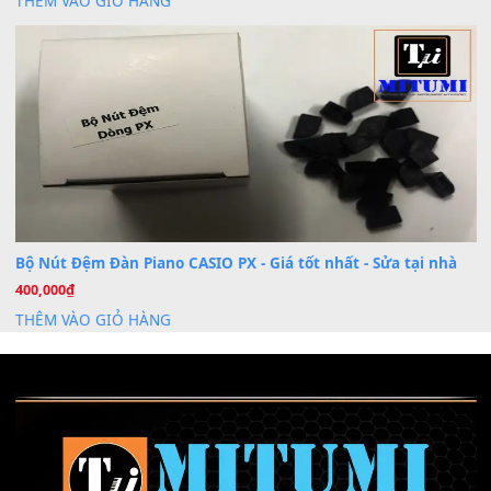
Cài đặt dữ liệu sample cho đàn Yamaha PSR-S750 S95
26
Th6
Mỡ tra phím đàn Piano Organ
40,000
₫
THÊM VÀO GIỎ HÀNG