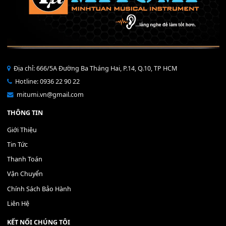
Bộ Nút Đệm Đàn Piano CASIO PX - Giá tốt nhất - Sửa tại n
400,000
₫
THÊM VÀO GIỎ HÀNG