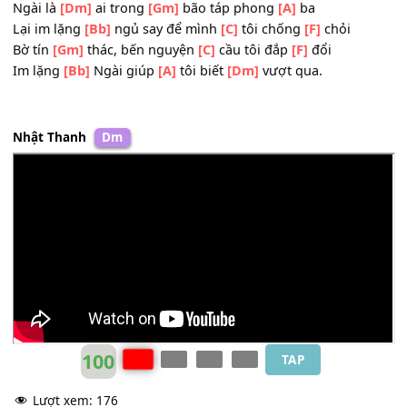
[C]
đầy dâu
[F]
bể
Ngài là
[Gm]
ai lại
[C]
thích nghe tôi
[F]
kể lể
Hiện
[Dm]
tại, tương
[C]
lai cùng ân sủng
[F]
đã qua
[A]
Ngài là
[Dm]
ai trong
[Gm]
bão táp phong
[A]
ba
Lại im lặng
[Bb]
ngủ say để mình
[C]
tôi chống
[F]
chỏi
Bờ tín
[Gm]
thác, bến nguyện
[C]
cầu tôi đắp
[F]
đổi
Im lặng
[Bb]
Ngài giúp
[A]
tôi biết
[Dm]
vượt qua.
Nhật Thanh
Dm