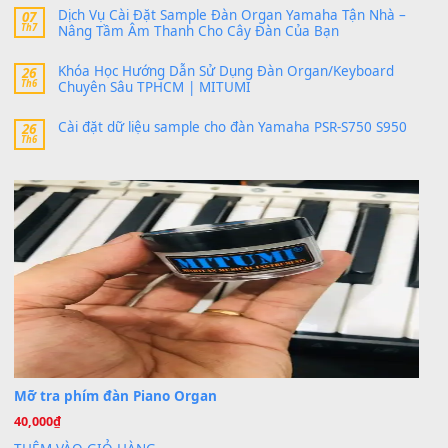
band tiếng…
MinhTuan89
trong
Lỡ làng duyên em
30 Tháng 9, 2025
Trang hợp âm chưa cập nhật sheet, bạn đợi một thời gian nhé
Khách
trong
Lỡ làng duyên em
30 Tháng 9, 2025
Cho xin sheet nhạc organ được không ạ
BÀI MỚI VIẾT
Dịch vụ cho thuê âm thanh tiệc gia đình, ban nhạc, ca s
20
Th7
Cài đặt dữ liệu cho đàn PSR-SX900 PSR-SX920 tại MIT
20
Th7
Dịch Vụ Cài Đặt Sample Đàn Organ Yamaha Tận Nhà 
07
Th7
Nâng Tầm Âm Thanh Cho Cây Đàn Của Bạn
Khóa Học Hướng Dẫn Sử Dụng Đàn Organ/Keyboard
26
Th6
Chuyên Sâu TPHCM | MITUMI