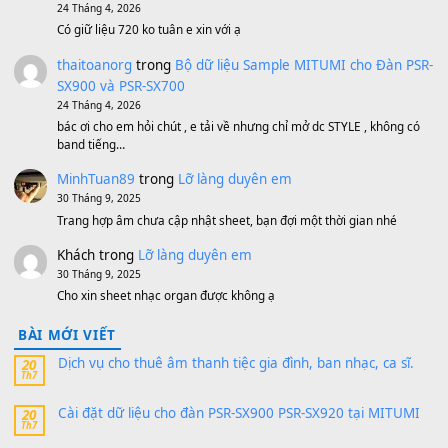
Bộ mạch phím Pa600 Pa300 Pa700 Cũ
1,200,000
₫
MinhTuan89
trong
[CHIA SẺ] Bộ Dữ Liệu – Sample MI
V1 Cho Đàn Yamaha S750, S950
11 Tháng 7, 2026
https://vietkeyboard.vn/bo-du-lieu-sample-mitumi-cho-dan-psr
sx900-psr-sx700/
thaibaoduong68
trong
Bộ dữ liệu Sample MITUMI cho
PSR-SX900 và PSR-SX700
24 Tháng 4, 2026
Có giữ liệu 720 ko tuân e xin với ạ
thaitoanorg
trong
Bộ dữ liệu Sample MITUMI cho Đàn
SX900 và PSR-SX700
24 Tháng 4, 2026
bác ơi cho em hỏi chút , e tải về nhưng chỉ mở dc STYLE , khôn