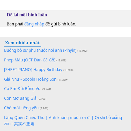
100
TAP
Lượt xem:
176
Để lại một bình luận
Bạn phải
đăng nhập
để gửi bình luận.
Xem nhiều nhất
Buông bỏ sự phụ thuộc nơi anh (Pinyin)
(18.942)
Phép Màu (OST Đàn Cá Gỗ)
(15.618)
[SHEET PIANO] Happy Birthday
(13.920)