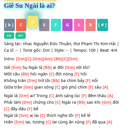
HỢP ÂM
,
Nhạc Thánh Ca
Giê Su Ngài là ai?
D
[ b ]
C
E
F
G
A
B
[ # ]
ON
OFF
Sáng tác: nhạc Nguyễn Đức Thuần, thơ Phạm Thị Kim Hải
Ca sĩ: -- | Tone gốc: Dm | Style: -- | Tempo: 100 | Beat: 4/
Intro:
[Dm]
[C]
-
[Dm]
[Am]
-
[Bb]
[C]
[Dm]
Giê
[Dm]
Su Ngài là
[Bb]
ai đối
[Dm]
với tôi?
Một câu
[Bb]
hỏi ngàn
[C]
đời nóng
[F]
hổi
Không trăn
[Dm]
trở tôi
[Bb]
ba chìm bảy
[F]
nổi
Giữa trần
[Gm]
gian sóng
[C]
gió phủ chìm
[F]
sâu
[A]
Ngài là
[Dm]
ai? Trong
[C]
ánh sáng lúc
[F]
đêm thâu
[A]
Phải làm
[Dm]
chứng cho
[C]
Ngài ra
[Bb]
sao khi
[Gm]
đ