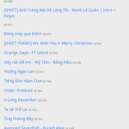
Giá Như - Soobin Hoàng Sơn
(11.359)
Có Em Đời Bỗng Vui
(9.744)
Cơn Mơ Băng Giá
(9.103)
Chờ một tiếng yêu
(8.991)
Lãng Quên Chiều Thu | Anh không muốn ra đi | Qí shí bù xiǎ
zǒu - 其实不想走
(8.929)
[SHEET] Ánh Trăng Nói Hộ Lòng Tôi - Mạnh Lệ Quân | Intro +
Pinyin
(8.651)
Bóng mây qua thềm
(8.577)
[SHEET PIANO] We Wish You A Merry Christmas
(8.516)
Orange Days - FT Island
(8.315)
Hãy nói với em - Mỹ Tâm - Bằng Kiều
(8.274)