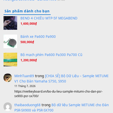
Hương Ngọc Lan
(8.251)
Tiếng Đàn Hàm Oan
(8.194)
Under Pressure
(8.164)
A Long December
(8.155)
Ta Sẽ Trở Lại
(8.155)
Ông Hoàng Bảy
(8.133)
Avenged Sevenfold - Buried Alive
(8.109)
Sản phẩm dành cho bạn
BEND 4 CHIỀU MTP-5F MEGABEND
1,600,000
₫
Bánh xe Pa600 Pa900
500,000
₫