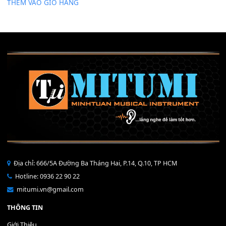
Mỡ tra phím đàn Piano Organ
40,000
₫
THÊM VÀO GIỎ HÀNG