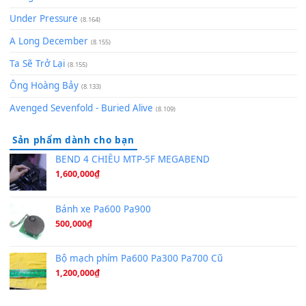
Lãng Quên Chiều Thu | Anh không muốn ra đi | Qí shí bù xiǎ
zǒu - 其实不想走
(8.929)
[SHEET] Ánh Trăng Nói Hộ Lòng Tôi - Mạnh Lệ Quân | Intro +
Pinyin
(8.651)
Bóng mây qua thềm
(8.577)
[SHEET PIANO] We Wish You A Merry Christmas
(8.516)
Orange Days - FT Island
(8.315)
Hãy nói với em - Mỹ Tâm - Bằng Kiều
(8.274)
Hương Ngọc Lan
(8.251)
Tiếng Đàn Hàm Oan
(8.194)
Under Pressure
(8.164)