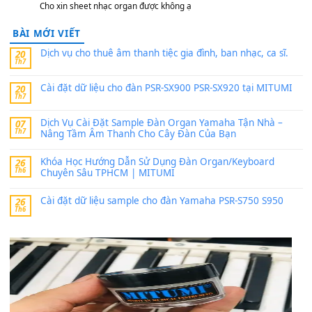
MinhTuan89
trong
[CHIA SẺ] Bộ Dữ Liệu – Sample MI
V1 Cho Đàn Yamaha S750, S950
11 Tháng 7, 2026
https://vietkeyboard.vn/bo-du-lieu-sample-mitumi-cho-dan-psr
sx900-psr-sx700/
thaibaoduong68
trong
Bộ dữ liệu Sample MITUMI cho
PSR-SX900 và PSR-SX700
24 Tháng 4, 2026
Có giữ liệu 720 ko tuân e xin với ạ
thaitoanorg
trong
Bộ dữ liệu Sample MITUMI cho Đàn
SX900 và PSR-SX700
24 Tháng 4, 2026
bác ơi cho em hỏi chút , e tải về nhưng chỉ mở dc STYLE , khôn
band tiếng…
MinhTuan89
trong
Lỡ làng duyên em
30 Tháng 9, 2025
Trang hợp âm chưa cập nhật sheet, bạn đợi một thời gian nhé