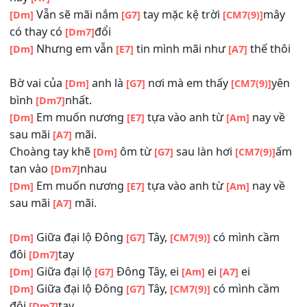
tan vào
nhau
[Dm7]
Em muốn nương
tựa vào anh từ
nay 
[Dm]
[E7]
[Am]
sau mãi
mãi.
[A7]
Trái Đất vẫn cứ
xoay cuộc đời mai
[Dm]
[G7]
[CM7(9)]
chẳng biết thế
nào
[Dm7]
Nhưng em vẫn
mong mình mãi như
t
[Dm]
[E7]
[Am]
này
[A7]
Vẫn sẽ mãi nắm
tay mặc kệ trời
m
[Dm]
[G7]
[CM7(9)]
có thay có
đổi
[Dm7]
Nhưng em vẫn
tin mình mãi như
thế t
[Dm]
[E7]
[A7]
Bờ vai của
anh là
nơi mà em thấy
[Dm]
[G7]
[CM7(9)]
bình
nhất.
[Dm7]
Em muốn nương
tựa vào anh từ
nay 
[Dm]
[E7]
[Am]
sau mãi
mãi.
[A7]
Choàng tay khẽ
ôm từ
sau làn hơi
[Dm]
[G7]
[CM7(9)]