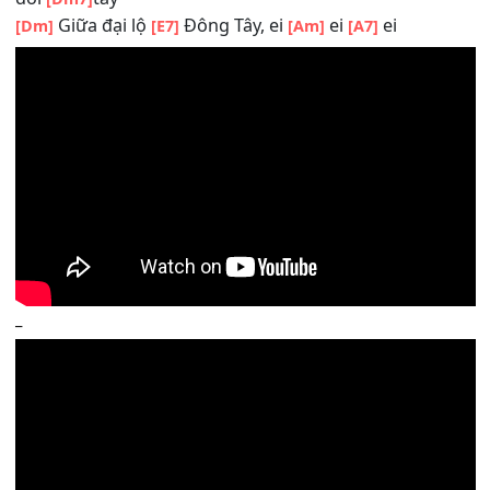
tan vào
nhau
[Dm7]
Em muốn nương
tựa vào anh từ
nay 
[Dm]
[E7]
[Am]
sau mãi
mãi.
[A7]
Giữa đại lộ Đông
Tây,
có mình cầ
[Dm]
[G7]
[CM7(9)]
đôi
tay
[Dm7]
Giữa đại lộ
Đông Tây, ei
ei
ei
[Dm]
[G7]
[Am]
[A7]
Giữa đại lộ Đông
Tây,
có mình cầ
[Dm]
[G7]
[CM7(9)]
đôi
tay
[Dm7]
Giữa đại lộ
Đông Tây, ei
ei
ei
[Dm]
[E7]
[Am]
[A7]