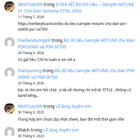
A Long December
(8.155)
Ta Sẽ Trở Lại
(8.155)
Ông Hoàng Bảy
(8.133)
Avenged Sevenfold - Buried Alive
(8.109)
Sản phẩm dành cho bạn
BEND 4 CHIỀU MTP-5F MEGABEND
1,600,000
₫
Bánh xe Pa600 Pa900
500,000
₫
Bộ mạch phím Pa600 Pa300 Pa700 Cũ
1,200,000
₫