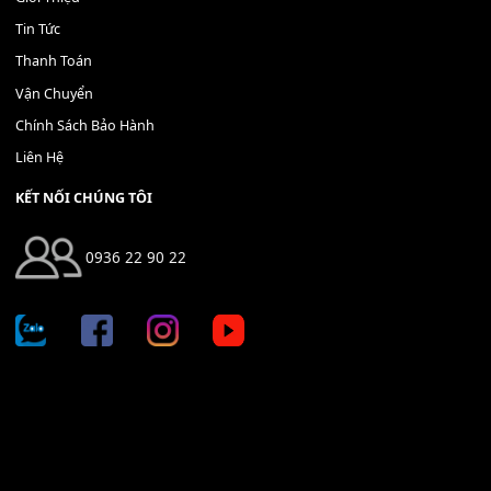
Bộ Nút Đệm Đàn Piano CASIO PX - Giá tốt nhất - Sửa tại n
400,000
₫
THÊM VÀO GIỎ HÀNG