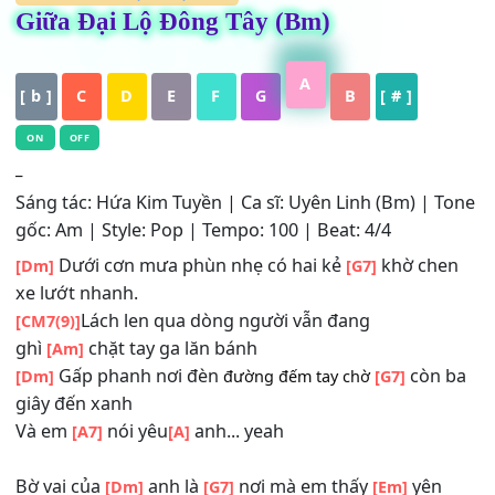
ĐÃ KIỂM DUYỆT
,
HỢP ÂM
Giữa Đại Lộ Đông Tây (Bm)
A
[ b ]
C
D
E
F
G
B
[ # ]
ON
OFF
_
Sáng tác: Hứa Kim Tuyền | Ca sĩ: Uyên Linh (Bm) | 
gốc: Am | Style: Pop | Tempo: 100 | Beat: 4/4
Dưới cơn mưa phùn nhẹ có hai kẻ
khờ ch
[Dm]
[G7]
xe lướt nhanh.
Lách len qua dòng người vẫn đang
[CM7(9)]
ghì
chặt tay ga lăn bánh
[Am]
Gấp phanh nơi đèn
còn 
[Dm]
đường đếm tay chờ
[G7]