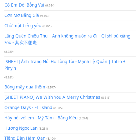
Lượt xem:
405
Để lại một bình luận
Bạn phải
đăng nhập
để gửi bình luận.
Xem nhiều nhất
Buông bỏ sự phụ thuộc nơi anh (Pinyin)
(18.942)
Phép Màu (OST Đàn Cá Gỗ)
(15.618)
[SHEET PIANO] Happy Birthday
(13.920)
Giá Như - Soobin Hoàng Sơn
(11.359)
Có Em Đời Bỗng Vui
(9.744)
Cơn Mơ Băng Giá
(9.103)
Chờ một tiếng yêu
(8.991)