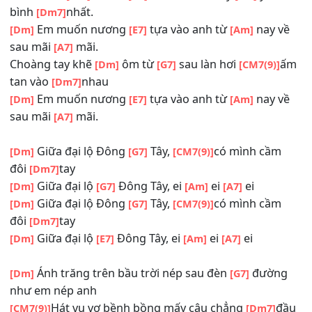
giây đến xanh
Và em
nói yêu
anh... yeah
[A7]
[A]
Bờ vai của
anh là
nơi mà em thấy
yên
[Dm]
[G7]
[Em]
bình
nhất.
[Dm7]
Em muốn nương
tựa vào anh từ
nay 
[Dm]
[E7]
[Am]
sau mãi
mãi.
[A7]
Choàng tay khẽ
ôm từ
sau làn hơi
[Dm]
[G7]
[CM7(9)]
tan vào
nhau
[Dm7]
Em muốn nương
tựa vào anh từ
nay 
[Dm]
[E7]
[Am]
sau mãi
mãi.
[A7]
Giữa đại lộ Đông
Tây,
có mình cầ
[Dm]
[G7]
[CM7(9)]
đôi
tay
[Dm7]
Giữa đại lộ
Đông Tây, ei
ei
ei
[Dm]
[G7]
[Am]
[A7]
Giữa đại lộ Đông
Tây,
có mình cầ
[Dm]
[G7]
[CM7(9)]