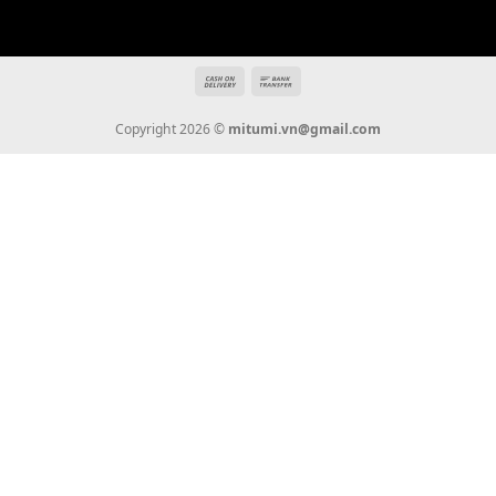
Địa chỉ: 666/5A Đường Ba Tháng Hai, P.14, Q.10, TP HCM
Hotline: 0936 22 90 22
mitumi.vn@gmail.com
THÔNG TIN
Giới Thiệu
Tin Tức
Thanh Toán
Vận Chuyển
Chính Sách Bảo Hành
Liên Hệ
KẾT NỐI CHÚNG TÔI