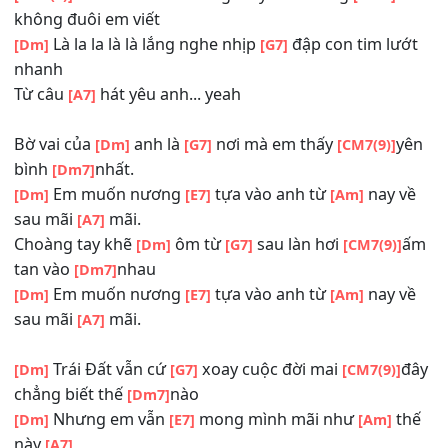
đôi
tay
[Dm7]
Giữa đại lộ
Đông Tây, ei
ei
ei
[Dm]
[E7]
[Am]
[A7]
Ánh trăng trên bầu trời nép sau đèn
đườn
[Dm]
[G7]
như em nép anh
Hát vu vơ bềnh bồng mấy câu chẳng
[CM7(9)]
[Dm7]
không đuôi em viết
Là la la là là lắng nghe nhịp
đập con tim lư
[Dm]
[G7]
nhanh
Từ câu
hát yêu anh... yeah
[A7]
Bờ vai của
anh là
nơi mà em thấy
[Dm]
[G7]
[CM7(9)]
bình
nhất.
[Dm7]
Em muốn nương
tựa vào anh từ
nay 
[Dm]
[E7]
[Am]
sau mãi
mãi.
[A7]
Choàng tay khẽ
ôm từ
sau làn hơi
[Dm]
[G7]
[CM7(9)]