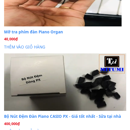
Khách
trong
Lỡ làng duyên em
30 Tháng 9, 2025
Cho xin sheet nhạc organ được không ạ
BÀI MỚI VIẾT
Dịch vụ cho thuê âm thanh tiệc gia đình, ban nhạc, ca s
20
Th7
Cài đặt dữ liệu cho đàn PSR-SX900 PSR-SX920 tại MIT
20
Th7
Dịch Vụ Cài Đặt Sample Đàn Organ Yamaha Tận Nhà 
07
Th7
Nâng Tầm Âm Thanh Cho Cây Đàn Của Bạn
Khóa Học Hướng Dẫn Sử Dụng Đàn Organ/Keyboard
26
Th6
Chuyên Sâu TPHCM | MITUMI
Cài đặt dữ liệu sample cho đàn Yamaha PSR-S750 S95
26
Th6