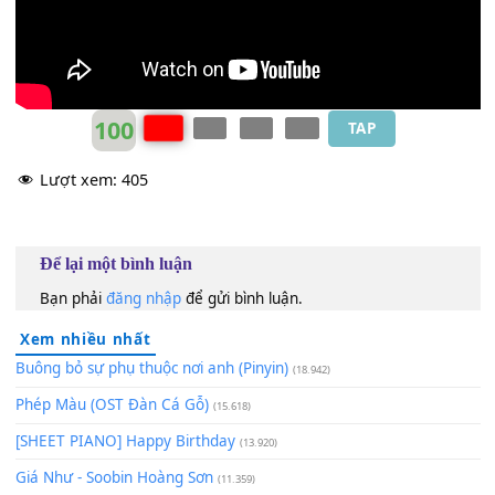
_
100
TAP