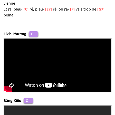
Je n'ai gar-
[C]
dé que ce doux vi-
[E7]
sage
Comme une é-
[F]
pave sur le sable mouil-
[G7]
lé
Et j'ai cri-
[C]
é, cri-
[E7]
é, A –
[F]
line! Faut qu'elle re-
[G7]
vienne
Et j'ai pleu-
[C]
ré, pleu-
[E7]
ré, oh j'a-
[F]
vais trop de
[G7
peine
Et j'ai cri-
[C]
é, cri-
[E7]
é, A –
[F]
line! Faut qu'elle re-
[G7]
vienne
Et j'ai pleu-
[C]
ré, pleu-
[E7]
ré, oh j'a-
[F]
vais trop de
[G7
peine
Elvis Phương
C