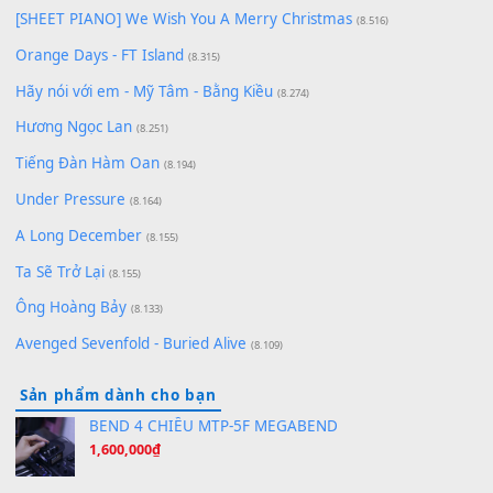
[SHEET PIANO] Happy Birthday
(13.920)
Giá Như - Soobin Hoàng Sơn
(11.359)
Có Em Đời Bỗng Vui
(9.744)
Cơn Mơ Băng Giá
(9.103)
Chờ một tiếng yêu
(8.991)
Lãng Quên Chiều Thu | Anh không muốn ra đi | Qí shí bù xiǎ
zǒu - 其实不想走
(8.929)
[SHEET] Ánh Trăng Nói Hộ Lòng Tôi - Mạnh Lệ Quân | Intro +
Pinyin
(8.651)
Bóng mây qua thềm
(8.577)
[SHEET PIANO] We Wish You A Merry Christmas
(8.516)