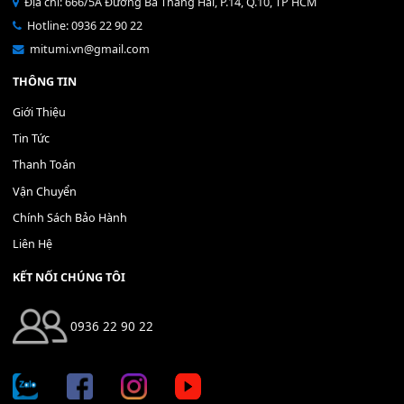
THÊM VÀO GIỎ HÀNG
Bộ Nút Đệm Đàn Piano CASIO PX - Giá tốt nhất - Sửa tại n
400,000
₫
THÊM VÀO GIỎ HÀNG