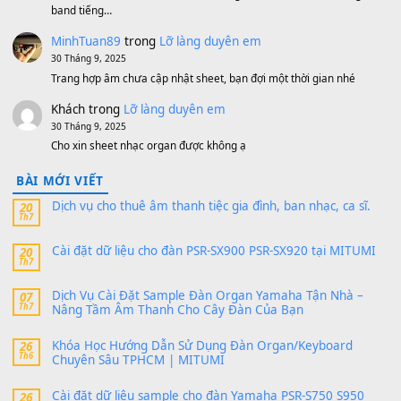
Bánh xe Pa600 Pa900
500,000
₫
Bộ mạch phím Pa600 Pa300 Pa700 Cũ
1,200,000
₫
MinhTuan89
trong
[CHIA SẺ] Bộ Dữ Liệu – Sample MI
V1 Cho Đàn Yamaha S750, S950
11 Tháng 7, 2026
https://vietkeyboard.vn/bo-du-lieu-sample-mitumi-cho-dan-psr
sx900-psr-sx700/
thaibaoduong68
trong
Bộ dữ liệu Sample MITUMI cho
PSR-SX900 và PSR-SX700
24 Tháng 4, 2026
Có giữ liệu 720 ko tuân e xin với ạ
thaitoanorg
trong
Bộ dữ liệu Sample MITUMI cho Đàn
SX900 và PSR-SX700