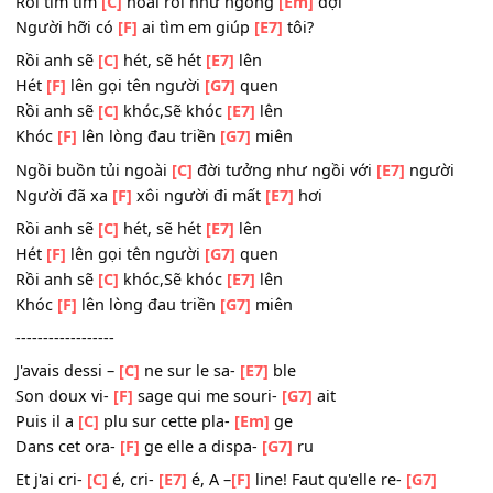
Khóc
[F]
lên lòng đau triền
[G7]
miên
Ngồi buồn tủi ngoài
[C]
đời tưởng như ngồi với
[E7]
ngư
Người đã xa
[F]
xôi người đi mất
[E7]
hơi
Rồi tìm tìm
[C]
hoài rồi như ngóng
[Em]
đợi
Người hỡi có
[F]
ai tìm em giúp
[E7]
tôi?
Rồi anh sẽ
[C]
hét, sẽ hét
[E7]
lên
Hét
[F]
lên gọi tên người
[G7]
quen
Rồi anh sẽ
[C]
khóc,Sẽ khóc
[E7]
lên
Khóc
[F]
lên lòng đau triền
[G7]
miên
Ngồi buồn tủi ngoài
[C]
đời tưởng như ngồi với
[E7]
ngư
Người đã xa
[F]
xôi người đi mất
[E7]
hơi
Rồi anh sẽ
[C]
hét, sẽ hét
[E7]
lên
Hét
[F]
lên gọi tên người
[G7]
quen
Rồi anh sẽ
[C]
khóc,Sẽ khóc
[E7]
lên
Khóc
[F]
lên lòng đau triền
[G7]
miên
------------------