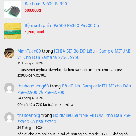
Orange Days - FT Island
(8.315)
Hãy nói với em - Mỹ Tâm - Bằng Kiều
(8.274)
Hương Ngọc Lan
(8.251)
Tiếng Đàn Hàm Oan
(8.194)
Under Pressure
(8.164)
A Long December
(8.155)
Ta Sẽ Trở Lại
(8.155)
Ông Hoàng Bảy
(8.133)
Avenged Sevenfold - Buried Alive
(8.109)
Sản phẩm dành cho bạn
BEND 4 CHIỀU MTP-5F MEGABEND
1,600,000
₫