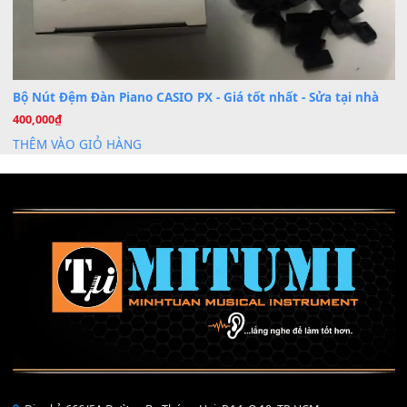
Khóa Học Hướng Dẫn Sử Dụng Đàn Organ/Keyboard
26
Th6
Chuyên Sâu TPHCM | MITUMI
Cài đặt dữ liệu sample cho đàn Yamaha PSR-S750 S95
26
Th6
Mỡ tra phím đàn Piano Organ
40,000
₫