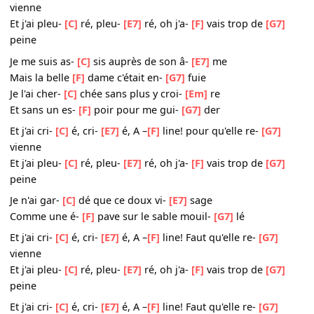
J'avais dessi –
[C]
ne sur le sa-
[E7]
ble
Son doux vi-
[F]
sage qui me souri-
[G7]
ait
Puis il a
[C]
plu sur cette pla-
[Em]
ge
Dans cet ora-
[F]
ge elle a dispa-
[G7]
ru
Et j'ai cri-
[C]
é, cri-
[E7]
é, A –
[F]
line! Faut qu'elle re-
[G7]
vienne
Et j'ai pleu-
[C]
ré, pleu-
[E7]
ré, oh j'a-
[F]
vais trop de
[G7
peine
Je me suis as-
[C]
sis auprès de son â-
[E7]
me
Mais la belle
[F]
dame c'était en-
[G7]
fuie
Je l'ai cher-
[C]
chée sans plus y croi-
[Em]
re
Et sans un es-
[F]
poir pour me gui-
[G7]
der
Et j'ai cri-
[C]
é, cri-
[E7]
é, A –
[F]
line! pour qu'elle re-
[G7]
vienne
Et j'ai pleu-
[C]
ré, pleu-
[E7]
ré, oh j'a-
[F]
vais trop de
[G7
peine