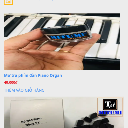
24 Tháng 4, 2026
bác ơi cho em hỏi chút , e tải về nhưng chỉ mở dc STYLE , khôn
band tiếng…
MinhTuan89
trong
Lỡ làng duyên em
30 Tháng 9, 2025
Trang hợp âm chưa cập nhật sheet, bạn đợi một thời gian nhé
Khách
trong
Lỡ làng duyên em
30 Tháng 9, 2025
Cho xin sheet nhạc organ được không ạ
BÀI MỚI VIẾT
Dịch vụ cho thuê âm thanh tiệc gia đình, ban nhạc, ca s
20
Th7
Cài đặt dữ liệu cho đàn PSR-SX900 PSR-SX920 tại MIT
20
Th7
Dịch Vụ Cài Đặt Sample Đàn Organ Yamaha Tận Nhà 
07
Th7
Nâng Tầm Âm Thanh Cho Cây Đàn Của Bạn