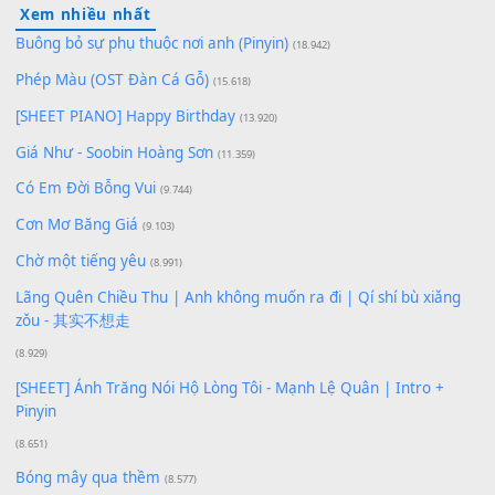
100
TAP
Lượt xem:
189
Để lại một bình luận
Bạn phải
đăng nhập
để gửi bình luận.
Xem nhiều nhất
Buông bỏ sự phụ thuộc nơi anh (Pinyin)
(18.942)
Phép Màu (OST Đàn Cá Gỗ)
(15.618)