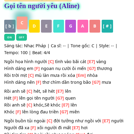
HỢP ÂM
,
Nhạc Ngoại - Lời Việt
Gọi tên người yêu (Aline)
C
[ b ]
D
E
F
G
A
B
[ # ]
ON
OFF
Sáng tác: Nhạc Pháp | Ca sĩ: -- | Tone gốc: C | Style: -- |
Tempo: 100 | Beat: 4/4
Ngồi họa hình người
[C]
tình vào bãi cát
[E7]
vàng
Hình dáng em
[F]
ngoan nụ cười ôi mến
[G7]
thương
Rồi trời mịt
[C]
mù làn mưa rồi xóa
[Em]
nhòa
Hình dáng nên
[F]
thơ chìm dần trong bão
[G7]
mưa
Rồi anh sẽ
[C]
hét, sẽ hét
[E7]
lên
Hét
[F]
lên gọi tên người
[G7]
quen
Rồi anh sẽ
[C]
khóc,Sẽ khóc
[E7]
lên