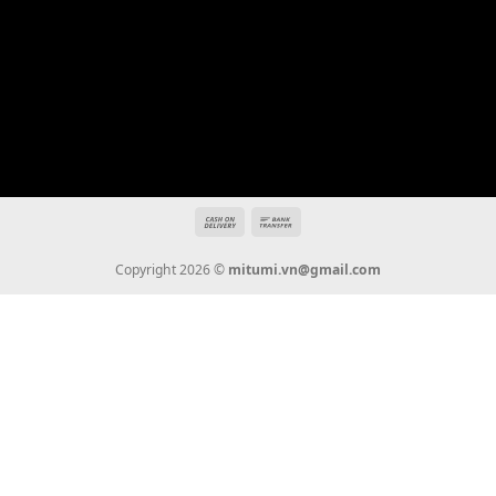
Địa chỉ: 666/5A Đường Ba Tháng Hai, P.14, Q.10, TP HCM
Hotline: 0936 22 90 22
mitumi.vn@gmail.com
THÔNG TIN
Giới Thiệu
Tin Tức
Thanh Toán
Vận Chuyển