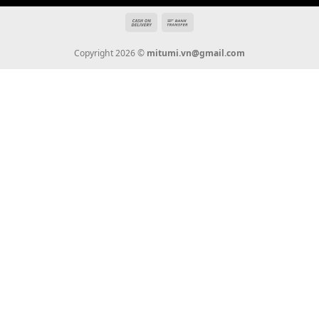
THÔNG TIN
Giới Thiệu
Tin Tức
Thanh Toán
Vận Chuyển
Chính Sách Bảo Hành
Liên Hệ
KẾT NỐI CHÚNG TÔI
0936 22 90 22