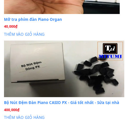
Th7
Cài đặt dữ liệu cho đàn PSR-SX900 PSR-SX920 tại MIT
20
Th7
Dịch Vụ Cài Đặt Sample Đàn Organ Yamaha Tận Nhà 
07
Th7
Nâng Tầm Âm Thanh Cho Cây Đàn Của Bạn
Khóa Học Hướng Dẫn Sử Dụng Đàn Organ/Keyboard
26
Th6
Chuyên Sâu TPHCM | MITUMI
Cài đặt dữ liệu sample cho đàn Yamaha PSR-S750 S95
26
Th6