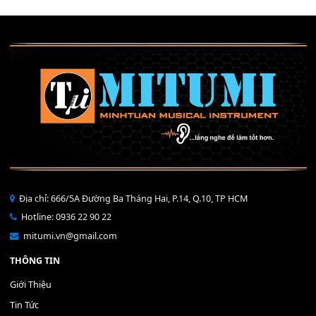
Mỡ tra phím đàn Piano Organ
40,000
₫
THÊM VÀO GIỎ HÀNG
Bộ Nút Đệm Đàn Piano CASIO PX - Giá tốt nhất - Sửa tại n
400,000
₫