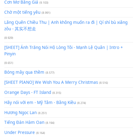
Bạn phải
đăng nhập
để gửi bình luận.
Xem nhiều nhất
Buông bỏ sự phụ thuộc nơi anh (Pinyin)
(18.942)
Phép Màu (OST Đàn Cá Gỗ)
(15.618)
[SHEET PIANO] Happy Birthday
(13.920)
Giá Như - Soobin Hoàng Sơn
(11.359)
Có Em Đời Bỗng Vui
(9.744)
Cơn Mơ Băng Giá
(9.103)
Chờ một tiếng yêu
(8.991)
Lãng Quên Chiều Thu | Anh không muốn ra đi | Qí shí bù xiǎ
zǒu - 其实不想走
(8.929)
[SHEET] Ánh Trăng Nói Hộ Lòng Tôi - Mạnh Lệ Quân | Intro +
Pinyin