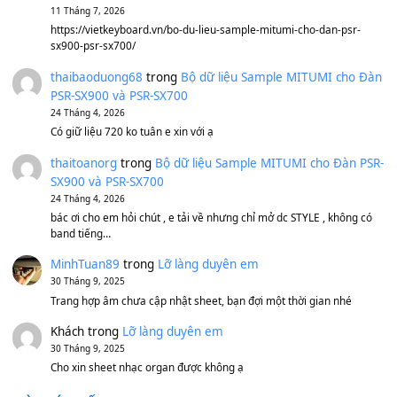
Sản phẩm dành cho bạn
BEND 4 CHIỀU MTP-5F MEGABEND
1,600,000
₫
Bánh xe Pa600 Pa900
500,000
₫
Bộ mạch phím Pa600 Pa300 Pa700 Cũ
1,200,000
₫
MinhTuan89
trong
[CHIA SẺ] Bộ Dữ Liệu – Sample MI
V1 Cho Đàn Yamaha S750, S950
11 Tháng 7, 2026
https://vietkeyboard.vn/bo-du-lieu-sample-mitumi-cho-dan-psr
sx900-psr-sx700/
thaibaoduong68
trong
Bộ dữ liệu Sample MITUMI cho