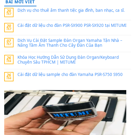
PSR-SX900 và PSR-SX700
24 Tháng 4, 2026
Có giữ liệu 720 ko tuân e xin với ạ
thaitoanorg
trong
Bộ dữ liệu Sample MITUMI cho Đàn
SX900 và PSR-SX700
24 Tháng 4, 2026
bác ơi cho em hỏi chút , e tải về nhưng chỉ mở dc STYLE , khôn
band tiếng…
MinhTuan89
trong
Lỡ làng duyên em
30 Tháng 9, 2025
Trang hợp âm chưa cập nhật sheet, bạn đợi một thời gian nhé
Khách
trong
Lỡ làng duyên em
30 Tháng 9, 2025
Cho xin sheet nhạc organ được không ạ
BÀI MỚI VIẾT
Dịch vụ cho thuê âm thanh tiệc gia đình, ban nhạc, ca s
20