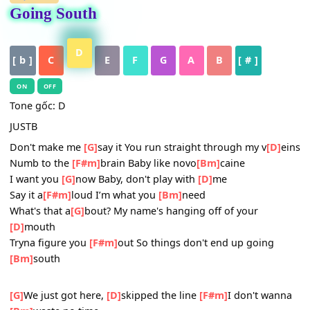
HỢP ÂM
Going South
D
[ b ]
C
E
F
G
A
B
[ # ]
ON
OFF
Tone gốc: D
JUSTB
Don't make me
[G]
say it You run straight through my v
[D
Numb to the
[F#m]
brain Baby like novo
[Bm]
caine
I want you
[G]
now Baby, don't play with
[D]
me
Say it a
[F#m]
loud I’m what you
[Bm]
need
What's that a
[G]
bout? My name's hanging off of your
[D]
mouth
Tryna figure you
[F#m]
out So things don't end up going