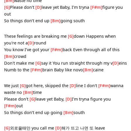
[Bm]
south
_
[G]
We just got here,
[D]
skipped the line
[F#m]
I don't wa
[Bm]
waste no time
[G]
Please don't
[D]
leave yet Baby, I’m tryna
[F#m]
figure 
out
So things don’t end up
[Bm]
going south
_
These feelings are breaking me
[G]
down Happens when
you're not a
[D]
round
You know I’ve got your
[F#m]
back Even through all of thi
[Bm]
crowd
Don't make me
[G]
say it You run straight through my v
[D
Numb to the
[F#m]
brain Baby like novo
[Bm]
caine
_
We just
[G]
got here, skipped the
[D]
line I don't
[F#m]
wa