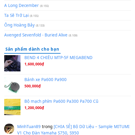
(8.651)
Bóng mây qua thềm
(8.577)
[SHEET PIANO] We Wish You A Merry Christmas
(8.516)
Orange Days - FT Island
(8.315)
Hãy nói với em - Mỹ Tâm - Bằng Kiều
(8.274)
Hương Ngọc Lan
(8.251)
Tiếng Đàn Hàm Oan
(8.194)
Under Pressure
(8.164)
A Long December
(8.155)
Ta Sẽ Trở Lại
(8.155)
Ông Hoàng Bảy
(8.133)
Avenged Sevenfold - Buried Alive
(8.109)