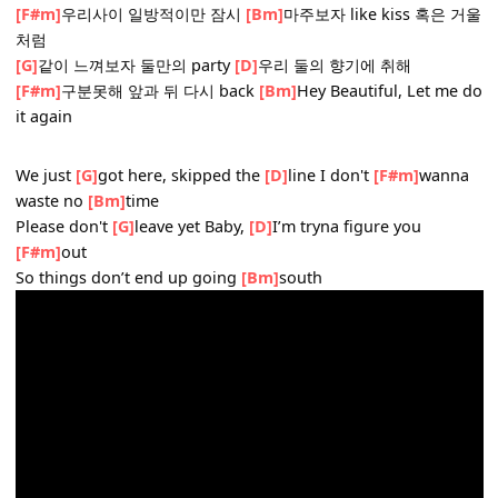
waste no
[Bm]
time
Please don't
[G]
leave yet Baby,
[D]
I’m tryna figure you
[F#m]
out
So things don’t end up going
[Bm]
south
_
[G]
외로울때만 you call me
[D]
해가 뜨고 나면 또 leave
[F#m]
우리사이 일방적이만 잠시
[Bm]
마주보자 like kiss 혹
처럼
[G]
같이 느껴보자 둘만의 party
[D]
우리 둘의 향기에 취해
[F#m]
구분못해 앞과 뒤 다시 back
[Bm]
Hey Beautiful, Let 
it again
_
We just
[G]
got here, skipped the
[D]
line I don't
[F#m]
wa
waste no
[Bm]
time
Please don't
[G]
leave yet Baby,
[D]
I’m tryna figure you
[F#m]
out
So things don’t end up going
[Bm]
south