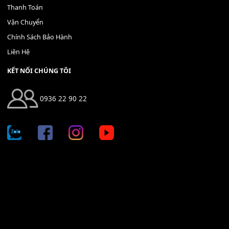
THÊM VÀO GIỎ HÀNG
Địa chỉ: 666/5A Đường Ba Tháng Hai, P.14, Q.10, TP HCM
Hotline: 0936 22 90 22
mitumi.vn@gmail.com