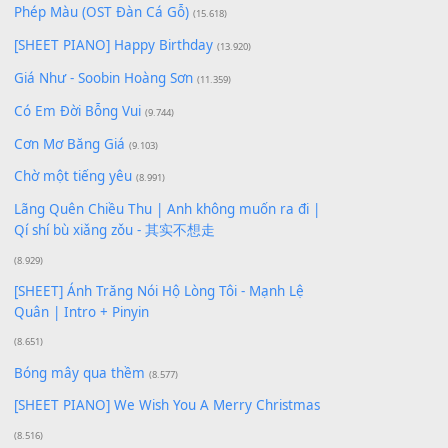
Bạn phải
đăng nhập
để gửi bình luận.
Xem nhiều nhất
Buông bỏ sự phụ thuộc nơi anh (Pinyin)
(18.942)
Phép Màu (OST Đàn Cá Gỗ)
(15.618)
[SHEET PIANO] Happy Birthday
(13.920)
Giá Như - Soobin Hoàng Sơn
(11.359)
Có Em Đời Bỗng Vui
(9.744)
Cơn Mơ Băng Giá
(9.103)
Chờ một tiếng yêu
(8.991)
Lãng Quên Chiều Thu | Anh không muốn ra đi |
Qí shí bù xiǎng zǒu - 其实不想走
(8.929)