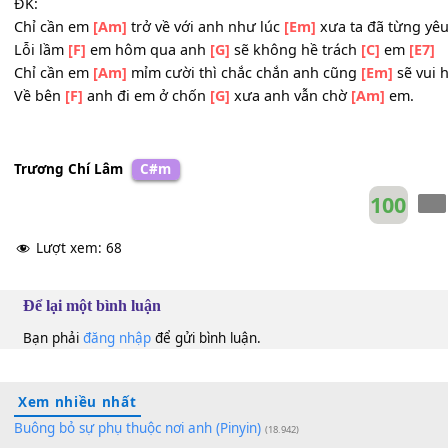
Lời yêu
[F]
thương xưa sao em
[G]
nỡ vội đành lãng
[C]
q
Một mình
[F]
anh mang nỗi
[G]
sầu một mình
[Em]
anh ở
Chờ đợi
[F]
em với
[G]
trái tim tình
[Am]
si.
ĐK:
Chỉ cần em
[Am]
trở về với anh như lúc
[Em]
xưa ta đã t
Lỗi lầm
[F]
em hôm qua anh
[G]
sẽ không hề trách
[C]
e
Chỉ cần em
[Am]
mỉm cười thì chắc chắn anh cũng
[Em]
s
Về bên
[F]
anh đi em ở chốn
[G]
xưa anh vẫn chờ
[Am]
e
Trương Chí Lâm
C#m
10
Lượt xem:
68
Để lại một bình luận