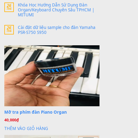
thời gian nhé
Khách
trong
Lỡ làng duyên em
30 Tháng 9, 2025
Cho xin sheet nhạc organ được không ạ
BÀI MỚI VIẾT
Dịch vụ cho thuê âm thanh tiệc gia đình,
20
Th7
ban nhạc, ca sĩ.
Cài đặt dữ liệu cho đàn PSR-SX900 PSR-
20
Th7
SX920 tại MITUMI
Dịch Vụ Cài Đặt Sample Đàn Organ
07
Th7
Yamaha Tận Nhà – Nâng Tầm Âm Thanh
Cho Cây Đàn Của Bạn
Khóa Học Hướng Dẫn Sử Dụng Đàn
26
Th6
Organ/Keyboard Chuyên Sâu TPHCM |
MITUMI
Cài đặt dữ liệu sample cho đàn Yamaha