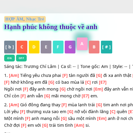
HỢP ÂM
,
Nhạc Trẻ
Hạnh phúc không thuộc về anh
A
[ b ]
C
D
E
F
G
B
[ # ]
ON
OFF
Sáng tác: Trương Chí Lâm | Ca sĩ: -- | Tone gốc: Am | Styl
1.
[Am]
Tiếng yêu chưa phai
[F]
tàn người đã
[G]
đi xa an
[F]
Nhớ không em đã
[G]
có bao mùa lá
[C]
rơi
[E7]
Ngồi nơi
[F]
đây anh mong
[G]
chờ ngồi nơi
[Em]
đây anh
Chỉ còn
[F]
anh vẫn
[G]
mãi mong chờ
[E7]
em.
2.
[Am]
Gió đông đang thay
[F]
mùa lạnh trái
[G]
tim anh