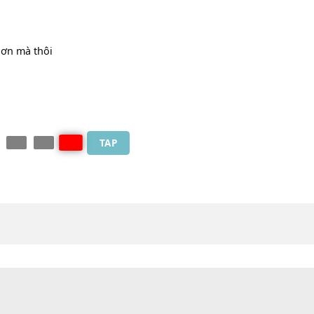
uên
[E7]
 nơi chốn
[Am]
này
ừng yêu
m
[E7]
ẽ vui hơn mà thôi
m.
0
TAP