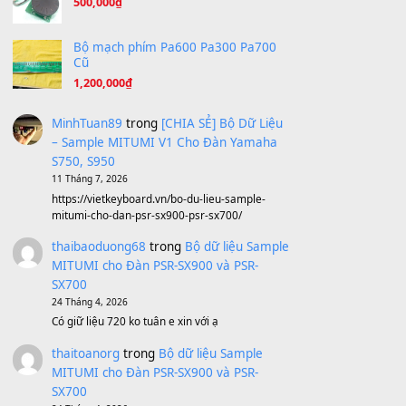
Ông Hoàng Bảy
(8.133)
Avenged Sevenfold - Buried Alive
(8.109)
Sản phẩm dành cho bạn
BEND 4 CHIỀU MTP-5F MEGABEND
1,600,000
₫
Bánh xe Pa600 Pa900
500,000
₫
Bộ mạch phím Pa600 Pa300 Pa700
Cũ
1,200,000
₫
MinhTuan89
trong
[CHIA SẺ] Bộ Dữ Liệu
– Sample MITUMI V1 Cho Đàn Yamaha
S750, S950