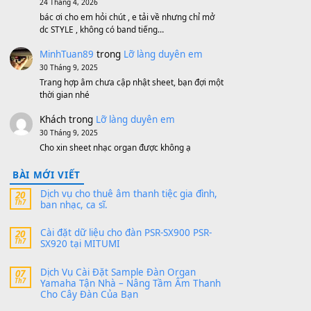
11 Tháng 7, 2026
https://vietkeyboard.vn/bo-du-lieu-sample-
mitumi-cho-dan-psr-sx900-psr-sx700/
thaibaoduong68
trong
Bộ dữ liệu Sample
MITUMI cho Đàn PSR-SX900 và PSR-
SX700
24 Tháng 4, 2026
Có giữ liệu 720 ko tuân e xin với ạ
thaitoanorg
trong
Bộ dữ liệu Sample
MITUMI cho Đàn PSR-SX900 và PSR-
SX700
24 Tháng 4, 2026
bác ơi cho em hỏi chút , e tải về nhưng chỉ mở
dc STYLE , không có band tiếng…
MinhTuan89
trong
Lỡ làng duyên em
30 Tháng 9, 2025
Trang hợp âm chưa cập nhật sheet, bạn đợi một