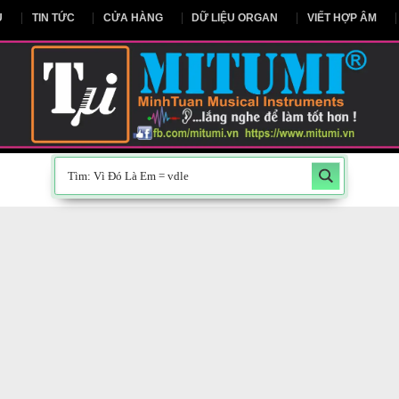
NG CHỦ
TIN TỨC
CỬA HÀNG
DỮ LIỆU ORGAN
V