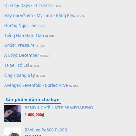
[SHEET] Ánh Trăng Nói Hộ Lòng Tôi - Mạnh Lệ
Quân | Intro + Pinyin
(8.651)
Bóng mây qua thềm
(8.577)
[SHEET PIANO] We Wish You A Merry Christmas
(8.516)
Orange Days - FT Island
(8.315)
Hãy nói với em - Mỹ Tâm - Bằng Kiều
(8.274)
Hương Ngọc Lan
(8.251)
Tiếng Đàn Hàm Oan
(8.194)
Under Pressure
(8.164)
A Long December
(8.155)
Ta Sẽ Trở Lại
(8.155)