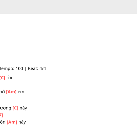
e: -- | Tempo: 100 | Beat: 4/4
h thật
[C]
rồi
 vẫn nhớ
[Am]
em.
 nơi phương
[C]
này