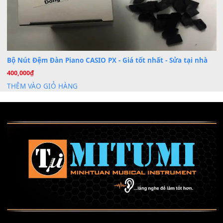
Mỡ tra phím đàn Piano Organ
40,000
₫
THÊM VÀO GIỎ HÀNG