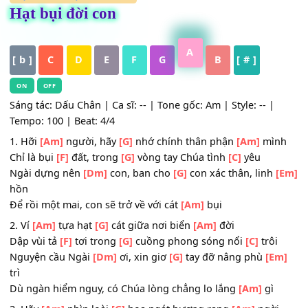
HỢP ÂM
,
Nhạc Thánh Ca
Hạt bụi đời con
A
[ b ]
C
D
E
F
G
B
[ # ]
ON
OFF
Sáng tác: Dấu Chân | Ca sĩ: -- | Tone gốc: Am | Style: -- |
Tempo: 100 | Beat: 4/4
1. Hỡi
[Am]
người, hãy
[G]
nhớ chính thân phận
[Am]
mì
Chỉ là bụi
[F]
đất, trong
[G]
vòng tay Chúa tình
[C]
yêu
Ngài dựng nên
[Dm]
con, ban cho
[G]
con xác thân, linh
hồn
Để rồi một mai, con sẽ trở về với cát
[Am]
bụi
2. Ví
[Am]
tựa hạt
[G]
cát giữa nơi biển
[Am]
đời
Dập vùi tả
[F]
tơi trong
[G]
cuồng phong sóng nổi
[C]
trô