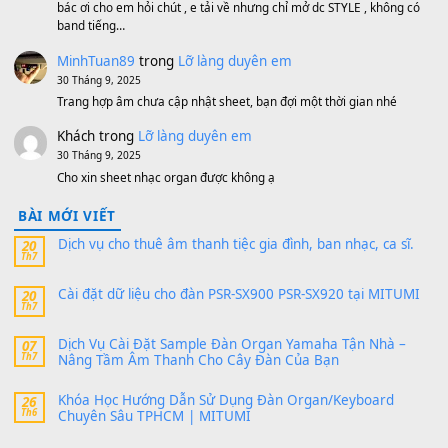
MinhTuan89
trong
[CHIA SẺ] Bộ Dữ Liệu – Sample MI
V1 Cho Đàn Yamaha S750, S950
11 Tháng 7, 2026
https://vietkeyboard.vn/bo-du-lieu-sample-mitumi-cho-dan-psr
sx900-psr-sx700/
thaibaoduong68
trong
Bộ dữ liệu Sample MITUMI cho
PSR-SX900 và PSR-SX700
24 Tháng 4, 2026
Có giữ liệu 720 ko tuân e xin với ạ
thaitoanorg
trong
Bộ dữ liệu Sample MITUMI cho Đàn
SX900 và PSR-SX700
24 Tháng 4, 2026
bác ơi cho em hỏi chút , e tải về nhưng chỉ mở dc STYLE , khôn
band tiếng…
MinhTuan89
trong
Lỡ làng duyên em
30 Tháng 9, 2025