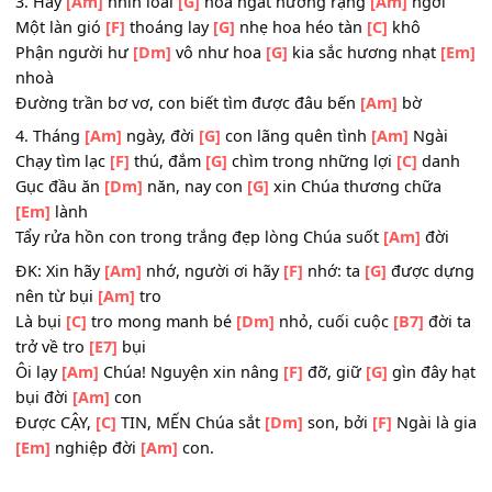
Nguyện cầu Ngài
[Dm]
ơi, xin giơ
[G]
tay đỡ nâng phù
[E
trì
Dù ngàn hiểm nguy, có Chúa lòng chẳng lo lắng
[Am]
gì
3. Hãy
[Am]
nhìn loài
[G]
hoa ngát hương rạng
[Am]
ngờ
Một làn gió
[F]
thoáng lay
[G]
nhẹ hoa héo tàn
[C]
khô
Phận người hư
[Dm]
vô như hoa
[G]
kia sắc hương nhạt
nhoà
Đường trần bơ vơ, con biết tìm được đâu bến
[Am]
bờ
4. Tháng
[Am]
ngày, đời
[G]
con lãng quên tình
[Am]
Ngà
Chạy tìm lạc
[F]
thú, đắm
[G]
chìm trong những lợi
[C]
da
Gục đầu ăn
[Dm]
năn, nay con
[G]
xin Chúa thương chữa
[Em]
lành
Tẩy rửa hồn con trong trắng đẹp lòng Chúa suốt
[Am]
đờ
ĐK: Xin hãy
[Am]
nhớ, người ơi hãy
[F]
nhớ: ta
[G]
được 
nên từ bụi
[Am]
tro
Là bụi
[C]
tro mong manh bé
[Dm]
nhỏ, cuối cuộc
[B7]
đờ