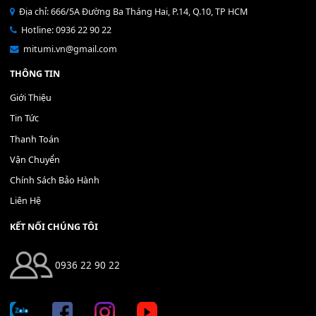
Bộ Nút Đệm Đàn Piano CASIO PX - Giá tốt nhất - Sửa tại n
400,000
₫
THÊM VÀO GIỎ HÀNG