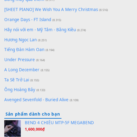
Chờ một tiếng yêu
(8.991)
Lãng Quên Chiều Thu | Anh không muốn ra đi | Qí shí bù xiǎ
zǒu - 其实不想走
(8.929)
[SHEET] Ánh Trăng Nói Hộ Lòng Tôi - Mạnh Lệ Quân | Intro +
Pinyin
(8.651)
Bóng mây qua thềm
(8.577)
[SHEET PIANO] We Wish You A Merry Christmas
(8.516)
Orange Days - FT Island
(8.315)
Hãy nói với em - Mỹ Tâm - Bằng Kiều
(8.274)
Hương Ngọc Lan
(8.251)
Tiếng Đàn Hàm Oan
(8.194)