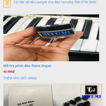
Trang hợp âm chưa cập nhật sheet, bạn đợi một thời gian nhé
Khách
trong
Lỡ làng duyên em
30 Tháng 9, 2025
Cho xin sheet nhạc organ được không ạ
BÀI MỚI VIẾT
Dịch vụ cho thuê âm thanh tiệc gia đình, ban nhạc, ca s
20
Th7
Cài đặt dữ liệu cho đàn PSR-SX900 PSR-SX920 tại MIT
20
Th7
Dịch Vụ Cài Đặt Sample Đàn Organ Yamaha Tận Nhà 
07
Th7
Nâng Tầm Âm Thanh Cho Cây Đàn Của Bạn
Khóa Học Hướng Dẫn Sử Dụng Đàn Organ/Keyboard
26
Th6
Chuyên Sâu TPHCM | MITUMI
Cài đặt dữ liệu sample cho đàn Yamaha PSR-S750 S95
26
Th6