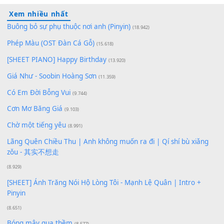
100
TAP
Lượt xem:
183
Để lại một bình luận
Bạn phải
đăng nhập
để gửi bình luận.
Xem nhiều nhất
Buông bỏ sự phụ thuộc nơi anh (Pinyin)
(18.942)
Phép Màu (OST Đàn Cá Gỗ)
(15.618)
[SHEET PIANO] Happy Birthday
(13.920)
Giá Như - Soobin Hoàng Sơn
(11.359)
Có Em Đời Bỗng Vui
(9.744)
Cơn Mơ Băng Giá
(9.103)