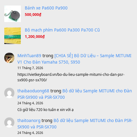
Under Pressure
(8.164)
A Long December
(8.155)
Ta Sẽ Trở Lại
(8.155)
Ông Hoàng Bảy
(8.133)
Avenged Sevenfold - Buried Alive
(8.109)
Sản phẩm dành cho bạn
BEND 4 CHIỀU MTP-5F MEGABEND
1,600,000
₫
Bánh xe Pa600 Pa900
500,000
₫
Bộ mạch phím Pa600 Pa300 Pa700 Cũ
1,200,000
₫