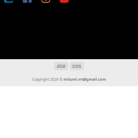
Địa chỉ: 666/5A Đường Ba Tháng Hai, P.14, Q.10, TP HCM
Hotline: 0936 22 90 22
mitumi.vn@gmail.com
THÔNG TIN
Giới Thiệu
Tin Tức
Thanh Toán
Vận Chuyển
Chính Sách Bảo Hành
Liên Hệ
KẾT NỐI CHÚNG TÔI