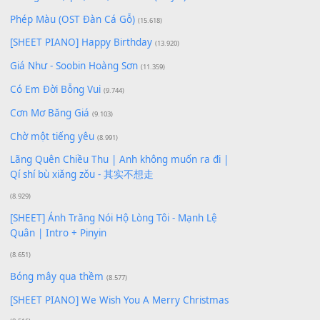
Lượt xem:
115
Để lại một bình luận
Bạn phải
đăng nhập
để gửi bình luận.
Xem nhiều nhất
Buông bỏ sự phụ thuộc nơi anh (Pinyin)
(18.942)
Phép Màu (OST Đàn Cá Gỗ)
(15.618)
[SHEET PIANO] Happy Birthday
(13.920)
Giá Như - Soobin Hoàng Sơn
(11.359)
Có Em Đời Bỗng Vui
(9.744)
Cơn Mơ Băng Giá
(9.103)