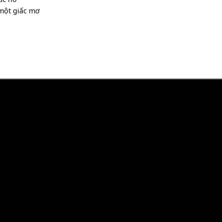
 lòng
Em]
cũng chẳng nản lòng
húng
[Am]
ta
a
]
đua sắc nở
g
[Em]
một giấc mơ
]
đôi