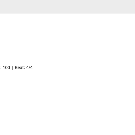
| Tempo: 100 | Beat: 4/4
u