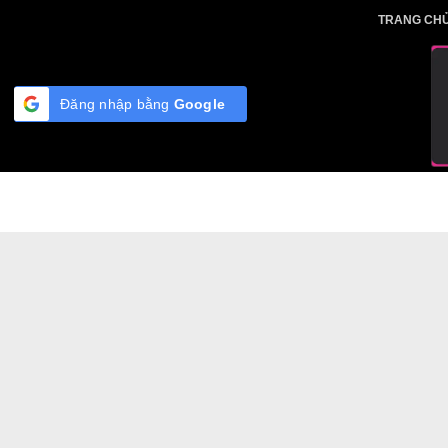
Skip
TRA
to
content
Đăng nhập bằng
Google