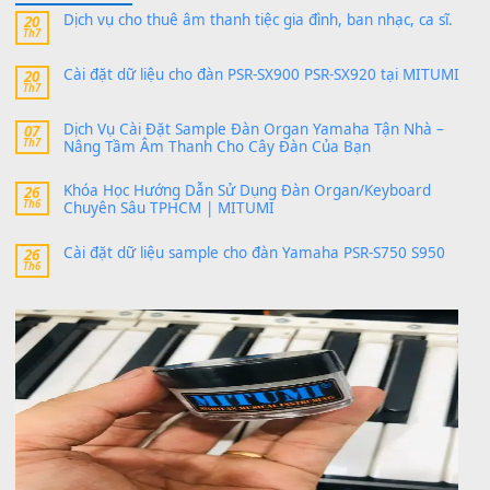
MinhTuan89
trong
[CHIA SẺ] Bộ Dữ Liệu – Sample MI
V1 Cho Đàn Yamaha S750, S950
11 Tháng 7, 2026
https://vietkeyboard.vn/bo-du-lieu-sample-mitumi-cho-dan-psr
sx900-psr-sx700/
thaibaoduong68
trong
Bộ dữ liệu Sample MITUMI cho
PSR-SX900 và PSR-SX700
24 Tháng 4, 2026
Có giữ liệu 720 ko tuân e xin với ạ
thaitoanorg
trong
Bộ dữ liệu Sample MITUMI cho Đàn
SX900 và PSR-SX700
24 Tháng 4, 2026
bác ơi cho em hỏi chút , e tải về nhưng chỉ mở dc STYLE , khôn
band tiếng…
MinhTuan89
trong
Lỡ làng duyên em
30 Tháng 9, 2025