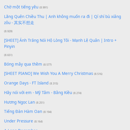
100
TAP
Lượt xem:
174
Để lại một bình luận
Bạn phải
đăng nhập
để gửi bình luận.
Xem nhiều nhất
Buông bỏ sự phụ thuộc nơi anh (Pinyin)
(18.942)
Phép Màu (OST Đàn Cá Gỗ)
(15.618)
[SHEET PIANO] Happy Birthday
(13.920)
Giá Như - Soobin Hoàng Sơn
(11.359)
Có Em Đời Bỗng Vui
(9.744)
Cơn Mơ Băng Giá
(9.103)