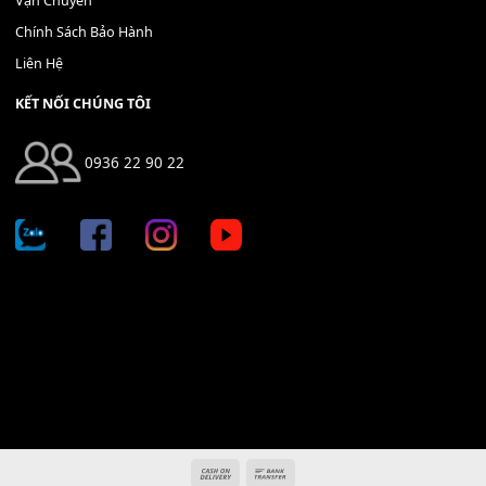
Bộ Nút Đệm Đàn Piano CASIO PX - Giá tốt nhất - Sửa tại n
400,000
₫
THÊM VÀO GIỎ HÀNG