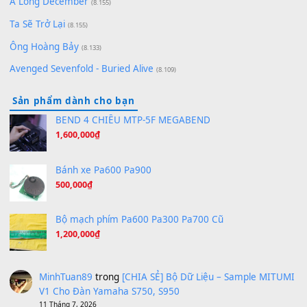
Chờ một tiếng yêu
(8.991)
Lãng Quên Chiều Thu | Anh không muốn ra đi | Qí shí bù xiǎ
zǒu - 其实不想走
(8.929)
[SHEET] Ánh Trăng Nói Hộ Lòng Tôi - Mạnh Lệ Quân | Intro +
Pinyin
(8.651)
Bóng mây qua thềm
(8.577)
[SHEET PIANO] We Wish You A Merry Christmas
(8.516)
Orange Days - FT Island
(8.315)
Hãy nói với em - Mỹ Tâm - Bằng Kiều
(8.274)
Hương Ngọc Lan
(8.251)
Tiếng Đàn Hàm Oan
(8.194)