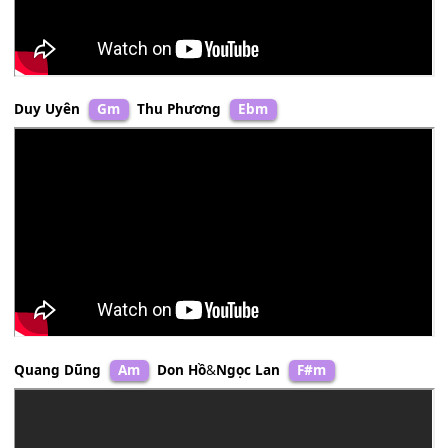
Lorie
Em
Ngọc Lan
F#m
Duy Uyên
Gm
Thu Phương
Ebm