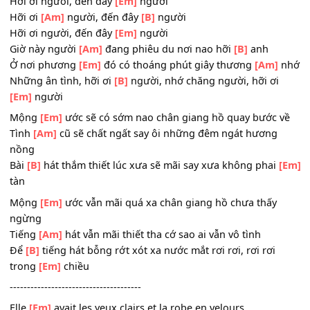
Người
[B]
hỡi có biết khúc ca đã khiến cho anh ấm áp đô
[Em]
lòng
Hỡi ơi
[Am]
người, đến đây
[B]
người
Hỡi ơi ngưòi, đến đây
[Em]
người
Hỡi ơi
[Am]
người, đến đây
[B]
người
Hỡi ơi người, đến đây
[Em]
người
Giờ này người
[Am]
đang phiêu du nơi nao hỡi
[B]
anh
Ở nơi phương
[Em]
đó có thoáng phút giây thương
[Am]
Những ân tình, hỡi ơi
[B]
người, nhớ chăng người, hỡi ơi
[Em]
người
Mộng
[Em]
ước sẽ có sớm nao chân giang hồ quay bước
Tình
[Am]
cũ sẽ chất ngất say ôi những đêm ngát hương
nồng
Bài
[B]
hát thắm thiết lúc xưa sẽ mãi say xưa không phai
tàn
Mộng
[Em]
ước vẫn mãi quá xa chân giang hồ chưa thấy