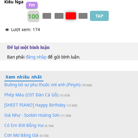
Hoàng Thục Linh
Em
Kiều Nga
Fm