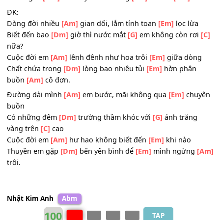
Một người ở
[Dm]
bên sẵn lòng chở
[G]
che đời mình bơ
vơ
Buồn chuyện tình
[Am]
đã lỡ, duyên số hay
[Em]
dại khờ
Ai đúng ai
[Dm]
sai thuyền xưa cũng
[Em]
đã trôi
[Am]
xa
ĐK:
Dòng đời nhiều
[Am]
gian dối, lắm tính toan
[Em]
lọc lừ
Biết đến bao
[Dm]
giờ thì nước mắt
[G]
em không còn rơ
nữa?
Cuộc đời em
[Am]
lênh đênh như hoa trôi
[Em]
giữa dòn
Chất chứa trong
[Dm]
lòng bao nhiêu tủi
[Em]
hờn phận
buồn
[Am]
cô đơn.
Đường dài mình
[Am]
em bước, mãi không qua
[Em]
chu
buồn
Có những đêm
[Dm]
trường thầm khóc với
[G]
ánh trăng
vàng trên
[C]
cao
Cuộc đời em
[Am]
hư hao không biết đến
[Em]
khi nào
Thuyền em gặp
[Dm]
bến yên bình để
[Em]
mình ngừng