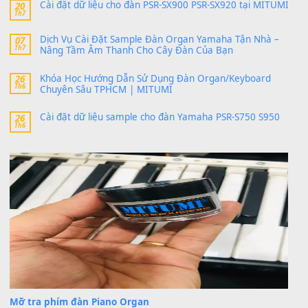
24 Tháng 4, 2026
bác ơi cho em hỏi chút , e tải về nhưng chỉ mở dc STYLE , khôn
band tiếng…
MinhTuan89
trong
Lỡ làng duyên em
30 Tháng 9, 2025
Trang hợp âm chưa cập nhật sheet, bạn đợi một thời gian nhé
Khách
trong
Lỡ làng duyên em
30 Tháng 9, 2025
Cho xin sheet nhạc organ được không ạ
BÀI MỚI VIẾT
Dịch vụ cho thuê âm thanh tiệc gia đình, ban nhạc, ca s
20
Th7
Cài đặt dữ liệu cho đàn PSR-SX900 PSR-SX920 tại MIT
20
Th7
Dịch Vụ Cài Đặt Sample Đàn Organ Yamaha Tận Nhà 
07
Th7
Nâng Tầm Âm Thanh Cho Cây Đàn Của Bạn