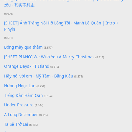
[SHEET PIANO] Happy Birthday
(13.920)
Giá Như - Soobin Hoàng Sơn
(11.359)
Có Em Đời Bỗng Vui
(9.744)
Cơn Mơ Băng Giá
(9.103)
Chờ một tiếng yêu
(8.991)
Lãng Quên Chiều Thu | Anh không muốn ra đi | Qí shí bù xiǎ
zǒu - 其实不想走
(8.929)
[SHEET] Ánh Trăng Nói Hộ Lòng Tôi - Mạnh Lệ Quân | Intro +
Pinyin
(8.651)
Bóng mây qua thềm
(8.577)
[SHEET PIANO] We Wish You A Merry Christmas
(8.516)