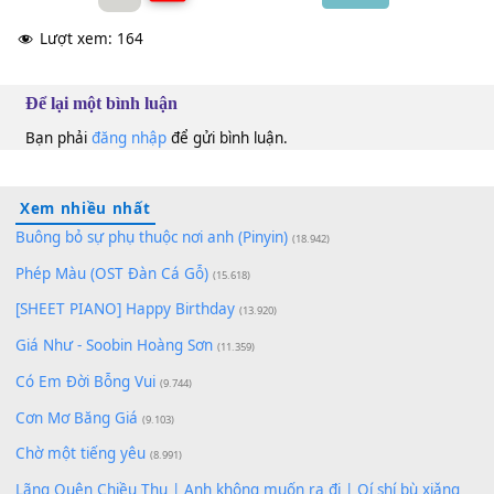
trôi.
Nhật Kim Anh
Abm
100
TAP
Lượt xem:
164
Để lại một bình luận
Bạn phải
đăng nhập
để gửi bình luận.
Xem nhiều nhất
Buông bỏ sự phụ thuộc nơi anh (Pinyin)
(18.942)
Phép Màu (OST Đàn Cá Gỗ)
(15.618)