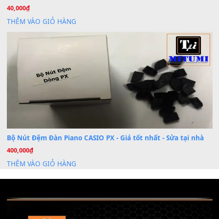
Khóa Học Hướng Dẫn Sử Dụng Đàn Organ/Keyboard
26
Th6
Chuyên Sâu TPHCM | MITUMI
Cài đặt dữ liệu sample cho đàn Yamaha PSR-S750 S95
26
Th6
Mỡ tra phím đàn Piano Organ
40,000
₫
THÊM VÀO GIỎ HÀNG