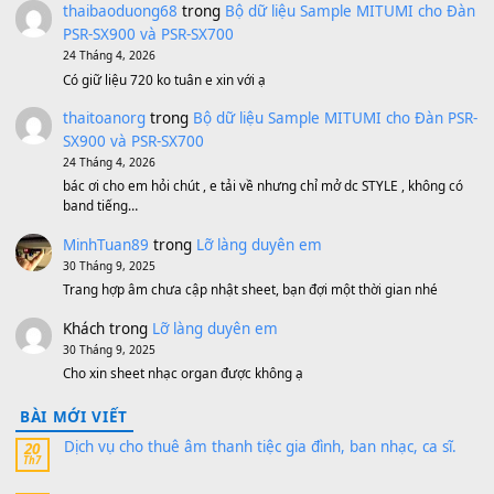
Bánh xe Pa600 Pa900
500,000
₫
Bộ mạch phím Pa600 Pa300 Pa700 Cũ
1,200,000
₫
MinhTuan89
trong
[CHIA SẺ] Bộ Dữ Liệu – Sample MI
V1 Cho Đàn Yamaha S750, S950
11 Tháng 7, 2026
https://vietkeyboard.vn/bo-du-lieu-sample-mitumi-cho-dan-psr
sx900-psr-sx700/
thaibaoduong68
trong
Bộ dữ liệu Sample MITUMI cho
PSR-SX900 và PSR-SX700
24 Tháng 4, 2026
Có giữ liệu 720 ko tuân e xin với ạ
thaitoanorg
trong
Bộ dữ liệu Sample MITUMI cho Đàn
SX900 và PSR-SX700