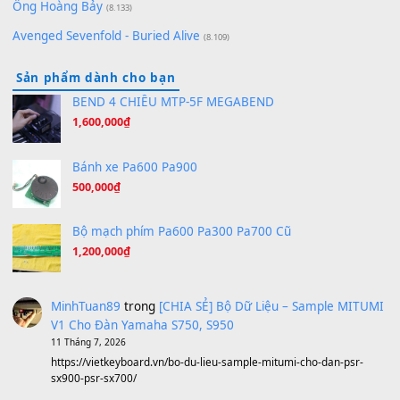
Orange Days - FT Island
(8.315)
Hãy nói với em - Mỹ Tâm - Bằng Kiều
(8.274)
Hương Ngọc Lan
(8.251)
Tiếng Đàn Hàm Oan
(8.194)
Under Pressure
(8.164)
A Long December
(8.155)
Ta Sẽ Trở Lại
(8.155)
Ông Hoàng Bảy
(8.133)
Avenged Sevenfold - Buried Alive
(8.109)
Sản phẩm dành cho bạn
BEND 4 CHIỀU MTP-5F MEGABEND
1,600,000
₫