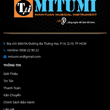
Bộ Nút Đệm Đàn Piano CASIO PX - Giá tốt nhất - Sửa tại n
400,000
₫
THÊM VÀO GIỎ HÀNG