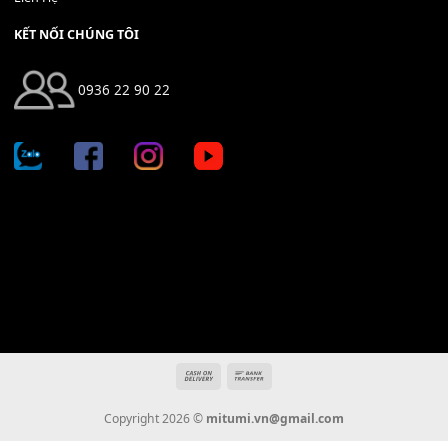
Địa chỉ: 666/5A Đường Ba Tháng Hai, P.14, Q.10, TP HCM
Hotline: 0936 22 90 22
mitumi.vn@gmail.com
THÔNG TIN
Giới Thiệu
Tin Tức
Thanh Toán
Vận Chuyển