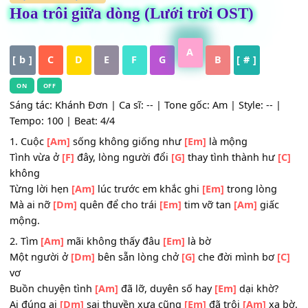
HỢP ÂM
,
Nhạc Trẻ
Hoa trôi giữa dòng (Lưới trời OST)
A
[ b ]
C
D
E
F
G
B
[ # ]
ON
OFF
Sáng tác: Khánh Đơn | Ca sĩ: -- | Tone gốc: Am | Style: -- 
Tempo: 100 | Beat: 4/4
1. Cuộc
[Am]
sống không giống như
[Em]
là mộng
Tình vừa ở
[F]
đây, lòng người đổi
[G]
thay tình thành h
không
Từng lời hẹn
[Am]
lúc trước em khắc ghi
[Em]
trong lòng
Mà ai nỡ
[Dm]
quên để cho trái
[Em]
tim vỡ tan
[Am]
giấ
mộng.
2. Tìm
[Am]
mãi không thấy đâu
[Em]
là bờ