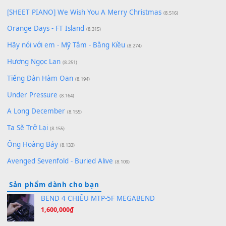
Chờ một tiếng yêu
(8.991)
Lãng Quên Chiều Thu | Anh không muốn ra đi | Qí shí bù xiǎ
zǒu - 其实不想走
(8.929)
[SHEET] Ánh Trăng Nói Hộ Lòng Tôi - Mạnh Lệ Quân | Intro +
Pinyin
(8.651)
Bóng mây qua thềm
(8.577)
[SHEET PIANO] We Wish You A Merry Christmas
(8.516)
Orange Days - FT Island
(8.315)
Hãy nói với em - Mỹ Tâm - Bằng Kiều
(8.274)
Hương Ngọc Lan
(8.251)
Tiếng Đàn Hàm Oan
(8.194)