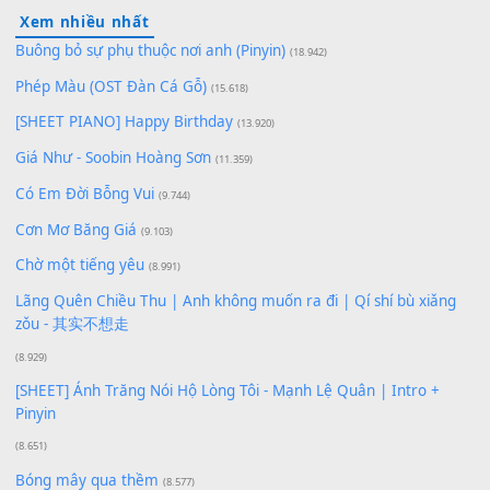
100
TAP
Lượt xem:
148
Để lại một bình luận
Bạn phải
đăng nhập
để gửi bình luận.
Xem nhiều nhất
Buông bỏ sự phụ thuộc nơi anh (Pinyin)
(18.942)
Phép Màu (OST Đàn Cá Gỗ)
(15.618)
[SHEET PIANO] Happy Birthday
(13.920)
Giá Như - Soobin Hoàng Sơn
(11.359)
Có Em Đời Bỗng Vui
(9.744)
Cơn Mơ Băng Giá
(9.103)