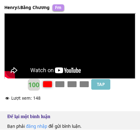
Ngọc Sơn
Lâm Vũ
Hương Lan
Dbm
F#m
F#m
Phương Hồng Quế
Đình Văn
F#m
C#m
Henry
&
Bằng Chương
Fm