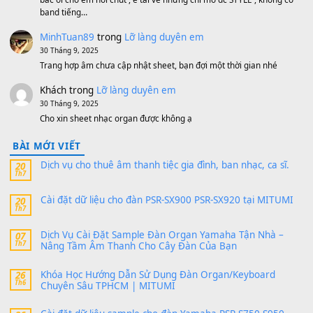
MinhTuan89
trong
[CHIA SẺ] Bộ Dữ Liệu – Sample MI
V1 Cho Đàn Yamaha S750, S950
11 Tháng 7, 2026
https://vietkeyboard.vn/bo-du-lieu-sample-mitumi-cho-dan-psr
sx900-psr-sx700/
thaibaoduong68
trong
Bộ dữ liệu Sample MITUMI cho
PSR-SX900 và PSR-SX700
24 Tháng 4, 2026
Có giữ liệu 720 ko tuân e xin với ạ
thaitoanorg
trong
Bộ dữ liệu Sample MITUMI cho Đàn
SX900 và PSR-SX700
24 Tháng 4, 2026
bác ơi cho em hỏi chút , e tải về nhưng chỉ mở dc STYLE , khôn
band tiếng…
MinhTuan89
trong
Lỡ làng duyên em
30 Tháng 9, 2025