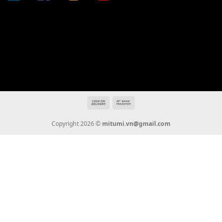
Địa chỉ: 666/5A Đường Ba Tháng Hai, P.14, Q.10, TP HCM
Hotline: 0936 22 90 22
mitumi.vn@gmail.com
THÔNG TIN
Giới Thiệu
Tin Tức
Thanh Toán
Vận Chuyển
Chính Sách Bảo Hành
Liên Hệ
KẾT NỐI CHÚNG TÔI