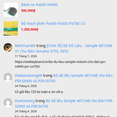
Under Pressure
(8.164)
A Long December
(8.155)
Ta Sẽ Trở Lại
(8.155)
Ông Hoàng Bảy
(8.133)
Avenged Sevenfold - Buried Alive
(8.109)
Sản phẩm dành cho bạn
BEND 4 CHIỀU MTP-5F MEGABEND
1,600,000
₫
Bánh xe Pa600 Pa900
500,000
₫
Bộ mạch phím Pa600 Pa300 Pa700 Cũ
1,200,000
₫