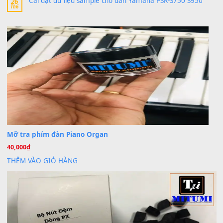
Trang hợp âm chưa cập nhật sheet, bạn đợi một thời gian nhé
Khách
trong
Lỡ làng duyên em
30 Tháng 9, 2025
Cho xin sheet nhạc organ được không ạ
BÀI MỚI VIẾT
Dịch vụ cho thuê âm thanh tiệc gia đình, ban nhạc, ca s
20
Th7
Cài đặt dữ liệu cho đàn PSR-SX900 PSR-SX920 tại MIT
20
Th7
Dịch Vụ Cài Đặt Sample Đàn Organ Yamaha Tận Nhà 
07
Th7
Nâng Tầm Âm Thanh Cho Cây Đàn Của Bạn
Khóa Học Hướng Dẫn Sử Dụng Đàn Organ/Keyboard
26
Th6
Chuyên Sâu TPHCM | MITUMI
Cài đặt dữ liệu sample cho đàn Yamaha PSR-S750 S95
26
Th6