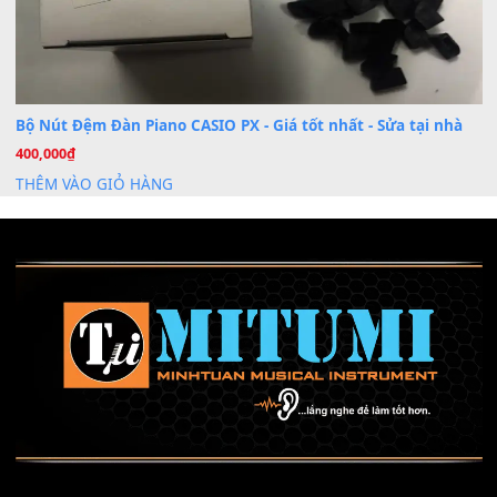
Mỡ tra phím đàn Piano Organ
40,000
₫
THÊM VÀO GIỎ HÀNG