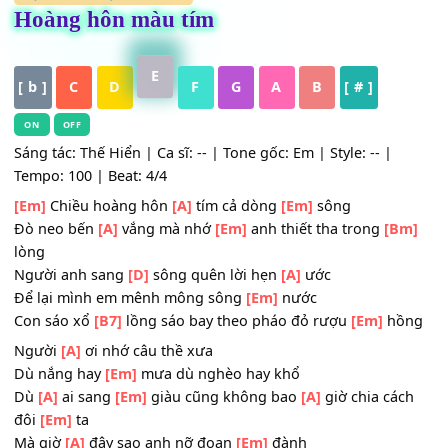
HỢP ÂM
,
Nhạc Trữ Tình
Hoàng hôn màu tím
E
[ b ]
C
D
F
G
A
B
[ # ]
ON
OFF
Sáng tác: Thế Hiển | Ca sĩ: -- | Tone gốc: Em | Style: -- |
Tempo: 100 | Beat: 4/4
[Em]
Chiều hoàng hôn
[A]
tím cả dòng
[Em]
sông
Đò neo bến
[A]
vắng mà nhớ
[Em]
anh thiết tha trong
[B
lòng
Người anh sang
[D]
sông quên lời hẹn
[A]
ước
Để lại mình em mênh mông sông
[Em]
nước
Con sáo xổ
[B7]
lồng sáo bay theo pháo đỏ rượu
[Em]
hồ
Người
[A]
ơi nhớ câu thề xưa