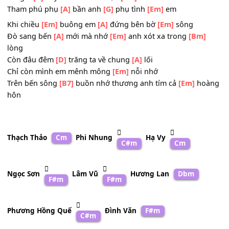
Dù nắng hay
[Em]
mưa dù nghèo hay khổ
Dù
[A]
ai sang
[Em]
giàu cũng không bao
[A]
giờ chia cá
đôi
[Em]
ta
Mà giờ
[A]
đây sao anh nỡ đoạn
[Em]
đành
Tham phú phụ
[A]
bần anh
[G]
phụ tình
[Em]
em
Khi chiều
[Em]
buông em
[A]
đứng bên bờ
[Em]
sông
Đò sang bến
[A]
mới mà nhớ
[Em]
anh xót xa trong
[Bm]
lòng
Còn đâu đêm
[D]
trăng ta về chung
[A]
lối
Chỉ còn mình em mênh mông
[Em]
nỗi nhớ
Trên bến sông
[B7]
buồn nhớ thương anh tím cả
[Em]
ho
hôn
Thạch Thảo
Cm
Phi Nhung
Hạ Vy
C#m
Cm