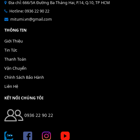
Bộ Nút Đệm Đàn Piano CASIO PX - Giá tốt nhất - Sửa tại n
400,000
₫
THÊM VÀO GIỎ HÀNG