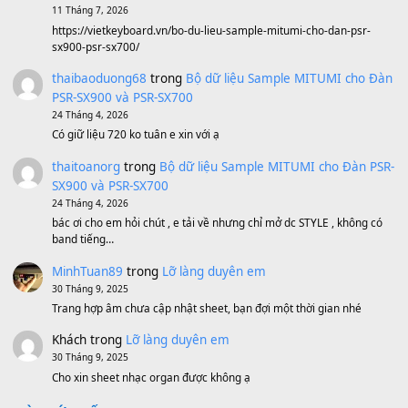
Sản phẩm dành cho bạn
BEND 4 CHIỀU MTP-5F MEGABEND
1,600,000
₫
Bánh xe Pa600 Pa900
500,000
₫
Bộ mạch phím Pa600 Pa300 Pa700 Cũ
1,200,000
₫
MinhTuan89
trong
[CHIA SẺ] Bộ Dữ Liệu – Sample MI
V1 Cho Đàn Yamaha S750, S950
11 Tháng 7, 2026
https://vietkeyboard.vn/bo-du-lieu-sample-mitumi-cho-dan-psr
sx900-psr-sx700/
thaibaoduong68
trong
Bộ dữ liệu Sample MITUMI cho