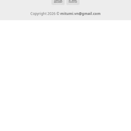
Giới Thiệu
Tin Tức
Thanh Toán
Vận Chuyển
Chính Sách Bảo Hành
Liên Hệ
KẾT NỐI CHÚNG TÔI
0936 22 90 22