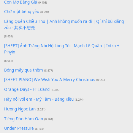
Xem nhiều nhất
Buông bỏ sự phụ thuộc nơi anh (Pinyin)
(18.942)
Phép Màu (OST Đàn Cá Gỗ)
(15.618)
[SHEET PIANO] Happy Birthday
(13.920)
Giá Như - Soobin Hoàng Sơn
(11.359)
Có Em Đời Bỗng Vui
(9.744)
Cơn Mơ Băng Giá
(9.103)
Chờ một tiếng yêu
(8.991)
Lãng Quên Chiều Thu | Anh không muốn ra đi | Qí shí bù xiǎ
zǒu - 其实不想走
(8.929)
[SHEET] Ánh Trăng Nói Hộ Lòng Tôi - Mạnh Lệ Quân | Intro +
Pinyin