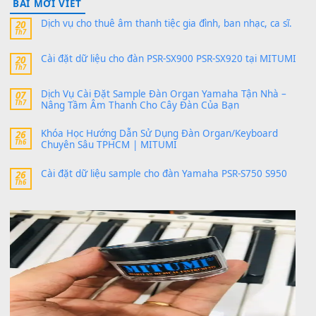
PSR-SX900 và PSR-SX700
24 Tháng 4, 2026
Có giữ liệu 720 ko tuân e xin với ạ
thaitoanorg
trong
Bộ dữ liệu Sample MITUMI cho Đàn
SX900 và PSR-SX700
24 Tháng 4, 2026
bác ơi cho em hỏi chút , e tải về nhưng chỉ mở dc STYLE , khôn
band tiếng…
MinhTuan89
trong
Lỡ làng duyên em
30 Tháng 9, 2025
Trang hợp âm chưa cập nhật sheet, bạn đợi một thời gian nhé
Khách
trong
Lỡ làng duyên em
30 Tháng 9, 2025
Cho xin sheet nhạc organ được không ạ
BÀI MỚI VIẾT
Dịch vụ cho thuê âm thanh tiệc gia đình, ban nhạc, ca s
20