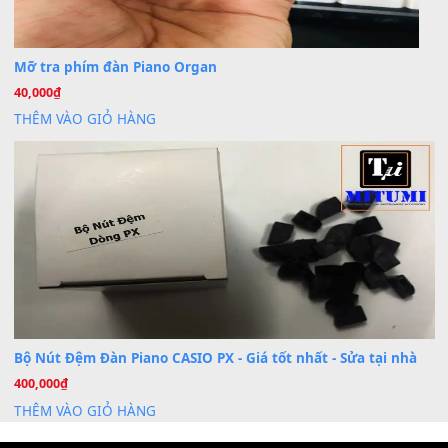
Th7
Cài đặt dữ liệu cho đàn PSR-SX900 PSR-SX920 tại MIT
20
Th7
Dịch Vụ Cài Đặt Sample Đàn Organ Yamaha Tận Nhà 
07
Th7
Nâng Tầm Âm Thanh Cho Cây Đàn Của Bạn
Khóa Học Hướng Dẫn Sử Dụng Đàn Organ/Keyboard
26
Th6
Chuyên Sâu TPHCM | MITUMI
Cài đặt dữ liệu sample cho đàn Yamaha PSR-S750 S95
26
Th6