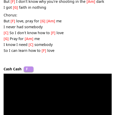
Round in
[G]
circles and I try
To find the
[Am]
little light in
[F]
me
Pre-Chorus:
You say
[F]
"I can fix the broken in your
[Am]
heart
You're worth
[G]
saving darling"
But
[F]
I don't know why you're shooting in the
[Am]
dar
I got
[G]
faith in nothing
Chorus:
But
[F]
love, pray for
[G]
[Am]
me
I never had somebody
[C]
So I don't know how to
[F]
love
[G]
Pray for
[Am]
me
I know I need
[C]
somebody
So I can learn how to
[F]
love