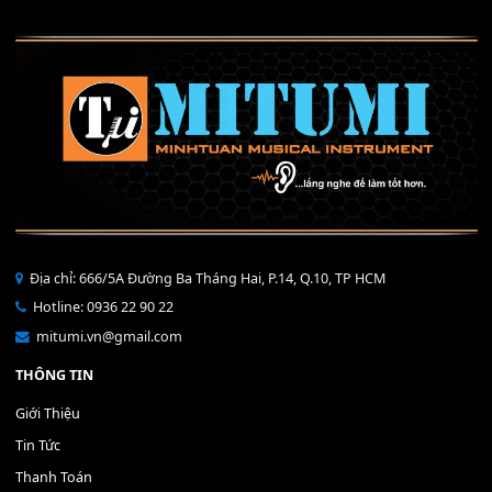
Mỡ tra phím đàn Piano Organ
40,000
₫
THÊM VÀO GIỎ HÀNG
Bộ Nút Đệm Đàn Piano CASIO PX - Giá tốt nhất - Sửa tại n
400,000
₫