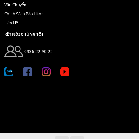
THÊM VÀO GIỎ HÀNG
Địa chỉ: 666/5A Đường Ba Tháng Hai, P.14, Q.10, TP HCM
Hotline: 0936 22 90 22
mitumi.vn@gmail.com
THÔNG TIN