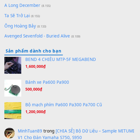
(8.651)
Bóng mây qua thềm
(8.577)
[SHEET PIANO] We Wish You A Merry Christmas
(8.516)
Orange Days - FT Island
(8.315)
Hãy nói với em - Mỹ Tâm - Bằng Kiều
(8.274)
Hương Ngọc Lan
(8.251)
Tiếng Đàn Hàm Oan
(8.194)
Under Pressure
(8.164)
A Long December
(8.155)
Ta Sẽ Trở Lại
(8.155)
Ông Hoàng Bảy
(8.133)
Avenged Sevenfold - Buried Alive
(8.109)