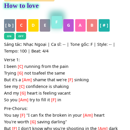
HỢP ÂM
,
Nhạc Quốc Tế
How to love
F
[ b ]
C
D
E
G
A
B
[ # ]
ON
OFF
Sáng tác: Nhạc Ngoại | Ca sĩ: -- | Tone gốc: F | Style: -- |
Tempo: 100 | Beat: 4/4
Verse 1:
I been
[C]
running from the pain
Trying
[G]
not toafeel the same
But it's a
[Am]
shame that we're
[F]
sinking
See my
[C]
confidence is shaking
And my
[G]
heart is feeling vacant
So you
[Am]
try to fill it
[F]
in