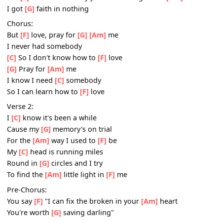
Pre-Chorus:
You say
[F]
"I can fix the broken in your
[Am]
heart
You're worth
[G]
saving darling"
But
[F]
I don't know why you're shooting in the
[Am]
dar
I got
[G]
faith in nothing
Chorus:
But
[F]
love, pray for
[G]
[Am]
me
I never had somebody
[C]
So I don't know how to
[F]
love
[G]
Pray for
[Am]
me
I know I need
[C]
somebody
So I can learn how to
[F]
love
Verse 2:
I
[C]
know it's been a while
Cause my
[G]
memory's on trial
For the
[Am]
way I used to
[F]
be
My
[C]
head is running miles