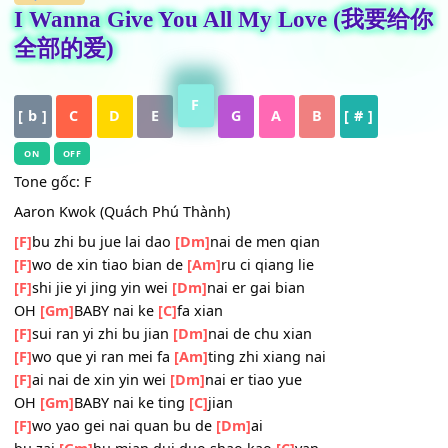
HỢP ÂM
I Wanna Give You All My Love (我
全部的爱)
F
[ b ]
C
D
E
G
A
B
[ # ]
ON
OFF
Tone gốc: F
Aaron Kwok (Quách Phú Thành)
[F]
bu zhi bu jue lai dao
[Dm]
nai de men qian
[F]
wo de xin tiao bian de
[Am]
ru ci qiang lie
[F]
shi jie yi jing yin wei
[Dm]
nai er gai bian
OH
[Gm]
BABY nai ke
[C]
fa xian
[F]
sui ran yi zhi bu jian
[Dm]
nai de chu xian
[F]
wo que yi ran mei fa
[Am]
ting zhi xiang nai