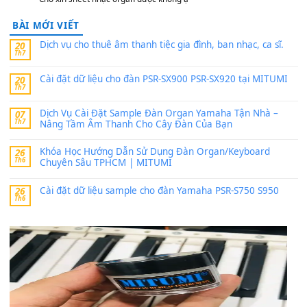
Có giữ liệu 720 ko tuân e xin với ạ
thaitoanorg
trong
Bộ dữ liệu Sample MITUMI cho Đàn
SX900 và PSR-SX700
24 Tháng 4, 2026
bác ơi cho em hỏi chút , e tải về nhưng chỉ mở dc STYLE , khôn
band tiếng…
MinhTuan89
trong
Lỡ làng duyên em
30 Tháng 9, 2025
Trang hợp âm chưa cập nhật sheet, bạn đợi một thời gian nhé
Khách
trong
Lỡ làng duyên em
30 Tháng 9, 2025
Cho xin sheet nhạc organ được không ạ
BÀI MỚI VIẾT
Dịch vụ cho thuê âm thanh tiệc gia đình, ban nhạc, ca s
20
Th7
Cài đặt dữ liệu cho đàn PSR-SX900 PSR-SX920 tại MIT
20
Th7