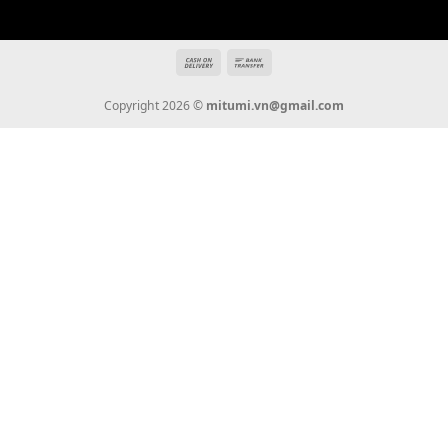
Tin Tức
Thanh Toán
Vận Chuyển
Chính Sách Bảo Hành
Liên Hệ
KẾT NỐI CHÚNG TÔI
0936 22 90 22