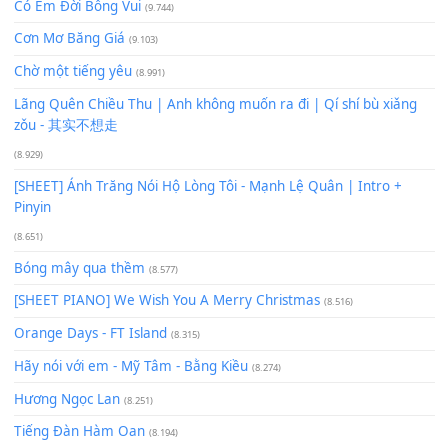
Buông bỏ sự phụ thuộc nơi anh (Pinyin)
(18.942)
Phép Màu (OST Đàn Cá Gỗ)
(15.618)
[SHEET PIANO] Happy Birthday
(13.920)
Giá Như - Soobin Hoàng Sơn
(11.359)
Có Em Đời Bỗng Vui
(9.744)
Cơn Mơ Băng Giá
(9.103)
Chờ một tiếng yêu
(8.991)
Lãng Quên Chiều Thu | Anh không muốn ra đi | Qí shí bù xiǎ
zǒu - 其实不想走
(8.929)
[SHEET] Ánh Trăng Nói Hộ Lòng Tôi - Mạnh Lệ Quân | Intro +
Pinyin
(8.651)
Bóng mây qua thềm