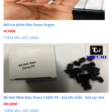
Dịch Vụ Cài Đặt Sample Đàn Organ Yamaha Tận Nhà 
07
Th7
Nâng Tầm Âm Thanh Cho Cây Đàn Của Bạn
Khóa Học Hướng Dẫn Sử Dụng Đàn Organ/Keyboard
26
Th6
Chuyên Sâu TPHCM | MITUMI
Cài đặt dữ liệu sample cho đàn Yamaha PSR-S750 S95
26
Th6