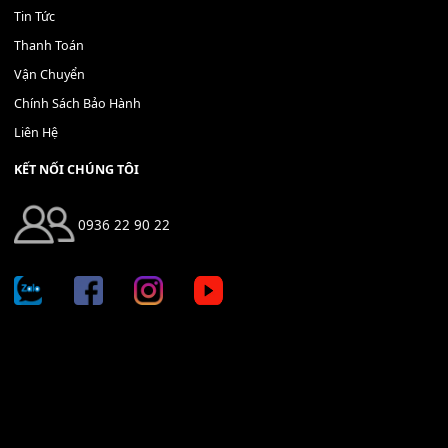
Địa chỉ: 666/5A Đường Ba Tháng Hai, P.14, Q.10, TP HCM
Hotline: 0936 22 90 22
mitumi.vn@gmail.com
THÔNG TIN
Giới Thiệu