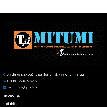
Mỡ tra phím đàn Piano Organ
40,000
₫
THÊM VÀO GIỎ HÀNG
Bộ Nút Đệm Đàn Piano CASIO PX - Giá tốt nhất - Sửa tại n
400,000
₫
THÊM VÀO GIỎ HÀNG