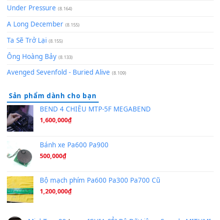
(8.577)
[SHEET PIANO] We Wish You A Merry Christmas
(8.516)
Orange Days - FT Island
(8.315)
Hãy nói với em - Mỹ Tâm - Bằng Kiều
(8.274)
Hương Ngọc Lan
(8.251)
Tiếng Đàn Hàm Oan
(8.194)
Under Pressure
(8.164)
A Long December
(8.155)
Ta Sẽ Trở Lại
(8.155)
Ông Hoàng Bảy
(8.133)
Avenged Sevenfold - Buried Alive
(8.109)
Sản phẩm dành cho bạn
BEND 4 CHIỀU MTP-5F MEGABEND