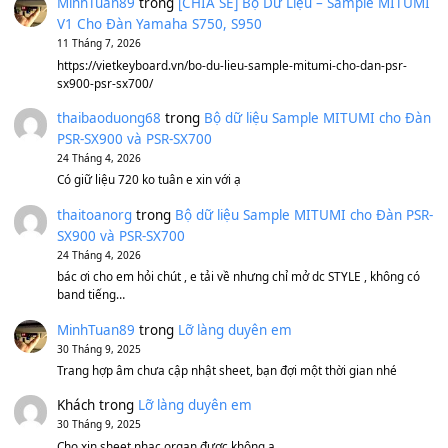
1,600,000
₫
Bánh xe Pa600 Pa900
500,000
₫
Bộ mạch phím Pa600 Pa300 Pa700 Cũ
1,200,000
₫
MinhTuan89
trong
[CHIA SẺ] Bộ Dữ Liệu – Sample MI
V1 Cho Đàn Yamaha S750, S950
11 Tháng 7, 2026
https://vietkeyboard.vn/bo-du-lieu-sample-mitumi-cho-dan-psr
sx900-psr-sx700/
thaibaoduong68
trong
Bộ dữ liệu Sample MITUMI cho
PSR-SX900 và PSR-SX700
24 Tháng 4, 2026