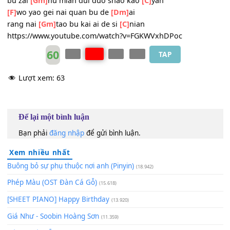
[F]
ai nai de xin yin wei
[Dm]
nai er tiao yue
OH
[Gm]
BABY nai ke ting
[C]
jian
[F]
wo yao gei nai quan bu de
[Dm]
ai
bu zai
[Gm]
hu mian dui duo shao kao
[C]
yan
[F]
wo yao gei nai quan bu de
[Dm]
ai
rang nai
[Gm]
tao bu kai ai de si
[C]
nian
https://www.youtube.com/watch?v=FGKWVxhDPoc
60
TAP
Lượt xem:
63
Để lại một bình luận
Bạn phải
đăng nhập
để gửi bình luận.
Xem nhiều nhất