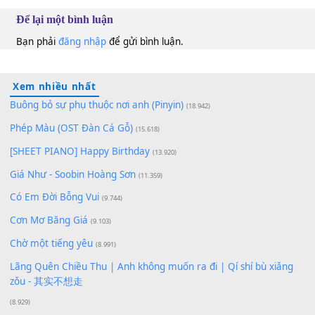
100
TAP
Lượt xem:
174
Để lại một bình luận
Bạn phải
đăng nhập
để gửi bình luận.
Xem nhiều nhất
Buông bỏ sự phụ thuộc nơi anh (Pinyin)
(18.942)
Phép Màu (OST Đàn Cá Gỗ)
(15.618)
[SHEET PIANO] Happy Birthday
(13.920)
Giá Như - Soobin Hoàng Sơn
(11.359)