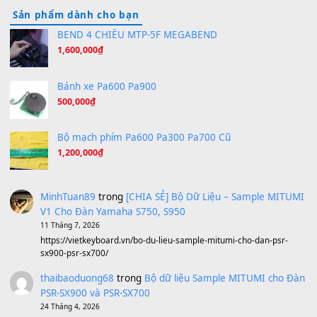
Hương Ngọc Lan
(8.251)
Tiếng Đàn Hàm Oan
(8.194)
Under Pressure
(8.164)
A Long December
(8.155)
Ta Sẽ Trở Lại
(8.155)
Ông Hoàng Bảy
(8.133)
Avenged Sevenfold - Buried Alive
(8.109)
Sản phẩm dành cho bạn
BEND 4 CHIỀU MTP-5F MEGABEND
1,600,000
₫
Bánh xe Pa600 Pa900
500,000
₫