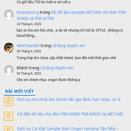
Bộ mạch phím Pa600 Pa300 Pa700 Cũ
1,200,000
₫
MinhTuan89
trong
[CHIA SẺ] Bộ Dữ Liệu – Sample MI
V1 Cho Đàn Yamaha S750, S950
11 Tháng 7, 2026
https://vietkeyboard.vn/bo-du-lieu-sample-mitumi-cho-dan-psr
sx900-psr-sx700/
thaibaoduong68
trong
Bộ dữ liệu Sample MITUMI cho
PSR-SX900 và PSR-SX700
24 Tháng 4, 2026
Có giữ liệu 720 ko tuân e xin với ạ
thaitoanorg
trong
Bộ dữ liệu Sample MITUMI cho Đàn
SX900 và PSR-SX700
24 Tháng 4, 2026
bác ơi cho em hỏi chút , e tải về nhưng chỉ mở dc STYLE , khôn
band tiếng…