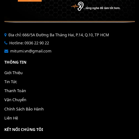
Bộ Nút Đệm Đàn Piano CASIO PX - Giá tốt nhất - Sửa tại n
400,000
₫
THÊM VÀO GIỎ HÀNG