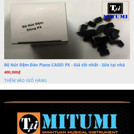
Cài đặt dữ liệu sample cho đàn Yamaha PSR-S750 S95
26
Th6
Mỡ tra phím đàn Piano Organ
40,000
₫
THÊM VÀO GIỎ HÀNG