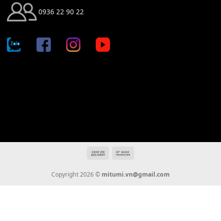
Địa chỉ: 666/5A Đường Ba Tháng Hai, P.14, Q.10, TP HCM
Hotline: 0936 22 90 22
mitumi.vn@gmail.com
THÔNG TIN
Giới Thiệu
Tin Tức
Thanh Toán
Vận Chuyển
Chính Sách Bảo Hành
Liên Hệ