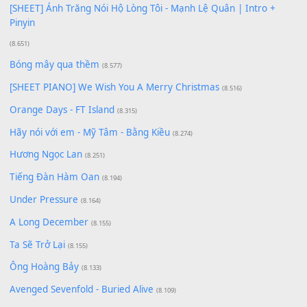
Có Em Đời Bỗng Vui
(9.744)
Cơn Mơ Băng Giá
(9.103)
Chờ một tiếng yêu
(8.991)
Lãng Quên Chiều Thu | Anh không muốn ra đi | Qí shí bù xiǎ
zǒu - 其实不想走
(8.929)
[SHEET] Ánh Trăng Nói Hộ Lòng Tôi - Mạnh Lệ Quân | Intro +
Pinyin
(8.651)
Bóng mây qua thềm
(8.577)
[SHEET PIANO] We Wish You A Merry Christmas
(8.516)
Orange Days - FT Island
(8.315)
Hãy nói với em - Mỹ Tâm - Bằng Kiều
(8.274)