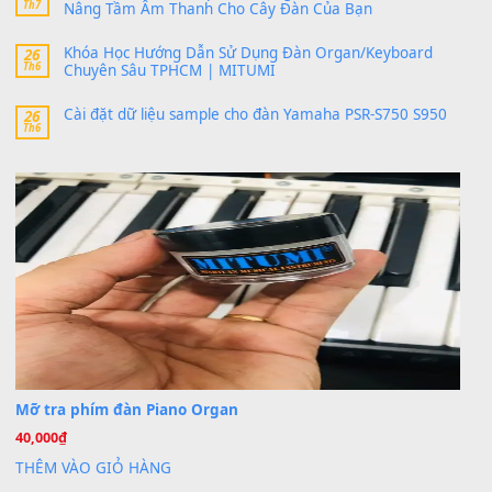
MinhTuan89
trong
Lỡ làng duyên em
30 Tháng 9, 2025
Trang hợp âm chưa cập nhật sheet, bạn đợi một thời gian nhé
Khách
trong
Lỡ làng duyên em
30 Tháng 9, 2025
Cho xin sheet nhạc organ được không ạ
BÀI MỚI VIẾT
Dịch vụ cho thuê âm thanh tiệc gia đình, ban nhạc, ca s
20
Th7
Cài đặt dữ liệu cho đàn PSR-SX900 PSR-SX920 tại MIT
20
Th7
Dịch Vụ Cài Đặt Sample Đàn Organ Yamaha Tận Nhà 
07
Th7
Nâng Tầm Âm Thanh Cho Cây Đàn Của Bạn
Khóa Học Hướng Dẫn Sử Dụng Đàn Organ/Keyboard
26
Th6
Chuyên Sâu TPHCM | MITUMI