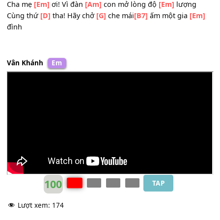
Còn
[C]
đâu vòng
[D]
tay và lá
[G]
chắn?
Cha mẹ
[B7]
ơi! Đừng chia tay xé đôi tình đoàn
[Am]
tụ
Hãy nghĩ
[D]
suy tương lai của chúng
[G]
con!
[B7]
Cha mẹ
[Em]
ơi! Vì đàn
[Am]
con mở lòng độ
[Em]
lượng
Cùng thứ
[D]
tha! Hãy chở
[G]
che mái
[B7]
ấm một gia
[E
đình
Vân Khánh
Em