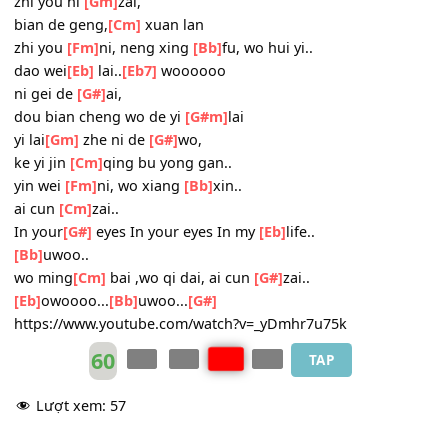
jiu suan neng fu zhi qing gan
[F#m]
shei dou wu fa kong zhi ai..
[Bm]
[Em]
yi dan jue ding ai ni,
[C]
wo bu guan wo bu huan
dou
[Bb]
wu fa,
[Eb]
ti dai,
Yeahhh wo de zui
[G#]
ai,
zhi zai ni shen shang cun
[Bb]
zai
zhi you ni
[Gm]
zai,
bian de geng,
[Cm]
xuan lan
zhi you
[Fm]
ni, neng xing
[Bb]
fu, wo hui yi..
dao wei
[Eb]
lai..
[Eb7]
woooooo
ni gei de
[G#]
ai,
dou bian cheng wo de yi
[G#m]
lai
yi lai
[Gm]
zhe ni de
[G#]
wo,
ke yi jin
[Cm]
qing bu yong gan..
yin wei
[Fm]
ni, wo xiang
[Bb]
xin..
ai cun
[Cm]
zai..