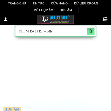
Skip
TRANG CHỦ
TIN TỨC
CỬA HÀNG
DỮ LIỆU ORGAN
to
VIẾT HỢP ÂM
HỢP ÂM
content