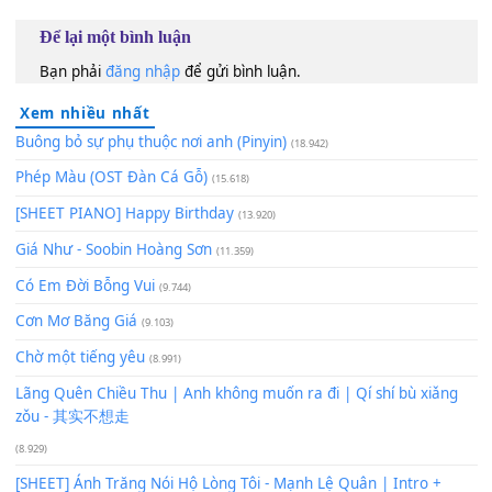
In your
[G#]
eyes In your eyes In my
[Eb]
life..
[Bb]
uwoo..
wo ming
[Cm]
bai ,wo qi dai, ai cun
[G#]
zai..
[Eb]
owoooo...
[Bb]
uwoo...
[G#]
https://www.youtube.com/watch?v=_yDmhr7u75k
60
TAP
Lượt xem:
57
Để lại một bình luận
Bạn phải
đăng nhập
để gửi bình luận.
Xem nhiều nhất
Buông bỏ sự phụ thuộc nơi anh (Pinyin)
(18.942)
Phép Màu (OST Đàn Cá Gỗ)
(15.618)