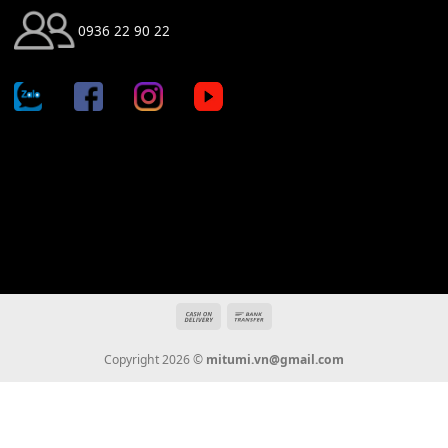
Địa chỉ: 666/5A Đường Ba Tháng Hai, P.14, Q.10, TP HCM
Hotline: 0936 22 90 22
mitumi.vn@gmail.com
THÔNG TIN
Giới Thiệu
Tin Tức
Thanh Toán