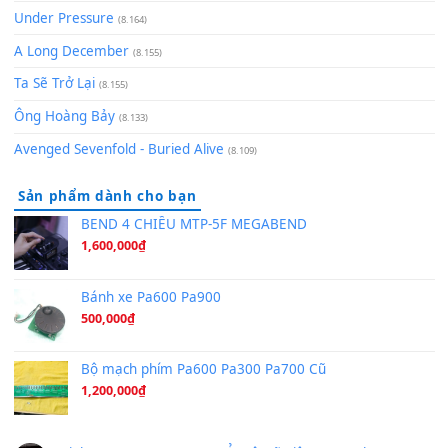
[SHEET] Ánh Trăng Nói Hộ Lòng Tôi - Mạnh Lệ Quân | Intro +
Pinyin
(8.651)
Bóng mây qua thềm
(8.577)
[SHEET PIANO] We Wish You A Merry Christmas
(8.516)
Orange Days - FT Island
(8.315)
Hãy nói với em - Mỹ Tâm - Bằng Kiều
(8.274)
Hương Ngọc Lan
(8.251)
Tiếng Đàn Hàm Oan
(8.194)
Under Pressure
(8.164)
A Long December
(8.155)
Ta Sẽ Trở Lại
(8.155)
Ông Hoàng Bảy
(8.133)