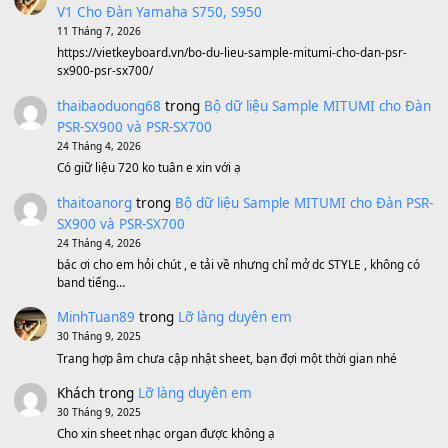
Sản phẩm dành cho bạn
BEND 4 CHIỀU MTP-5F MEGABEND
1,600,000
₫
Bánh xe Pa600 Pa900
500,000
₫
Bộ mạch phím Pa600 Pa300 Pa700 Cũ
1,200,000
₫
MinhTuan89
trong
[CHIA SẺ] Bộ Dữ Liệu – Sample MI
V1 Cho Đàn Yamaha S750, S950
11 Tháng 7, 2026
https://vietkeyboard.vn/bo-du-lieu-sample-mitumi-cho-dan-psr
sx900-psr-sx700/
thaibaoduong68
trong
Bộ dữ liệu Sample MITUMI cho
PSR-SX900 và PSR-SX700