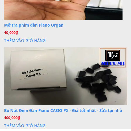
Cài đặt dữ liệu cho đàn PSR-SX900 PSR-SX920 tại MIT
20
Th7
Dịch Vụ Cài Đặt Sample Đàn Organ Yamaha Tận Nhà 
07
Th7
Nâng Tầm Âm Thanh Cho Cây Đàn Của Bạn
Khóa Học Hướng Dẫn Sử Dụng Đàn Organ/Keyboard
26
Th6
Chuyên Sâu TPHCM | MITUMI
Cài đặt dữ liệu sample cho đàn Yamaha PSR-S750 S95
26
Th6