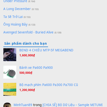
(8.651)
Bóng mây qua thềm
(8.577)
[SHEET PIANO] We Wish You A Merry Christmas
(8.516)
Orange Days - FT Island
(8.315)
Hãy nói với em - Mỹ Tâm - Bằng Kiều
(8.274)
Hương Ngọc Lan
(8.251)
Tiếng Đàn Hàm Oan
(8.194)
Under Pressure
(8.164)
A Long December
(8.155)
Ta Sẽ Trở Lại
(8.155)
Ông Hoàng Bảy
(8.133)
Avenged Sevenfold - Buried Alive
(8.109)