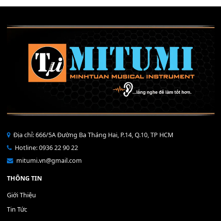
Mỡ tra phím đàn Piano Organ
40,000
₫
THÊM VÀO GIỎ HÀNG
Bộ Nút Đệm Đàn Piano CASIO PX - Giá tốt nhất - Sửa tại n
400,000
₫
THÊM VÀO GIỎ HÀNG