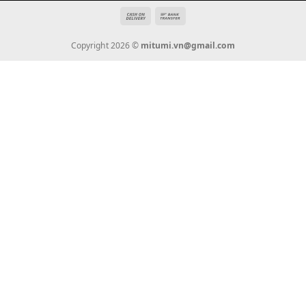
Tin Tức
Thanh Toán
Vận Chuyển
Chính Sách Bảo Hành
Liên Hệ
KẾT NỐI CHÚNG TÔI
0936 22 90 22