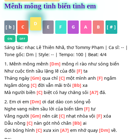
HỢP ÂM
,
Nhạc Trữ Tình
Mênh mông tình biển tình em
D
[ b ]
C
E
F
G
A
B
[ # ]
ON
OFF
Sáng tác: nhạc Lê Thiên Nhã, thơ Tommy Phạm | Ca sĩ: --
Tone gốc: Dm | Style: -- | Tempo: 100 | Beat: 4/4
1. Mênh mông mênh
[Dm]
mông rì rào như sóng biển
Như cuộc tình sầu lặng lẽ của đôi
[F]
ta
Tháng ngày
[Gm]
qua chỉ
[C]
một mình anh
[F]
ngắm
Ngắm dòng
[C]
đời vẫn mãi trôi
[Bb]
xa
Mà người biền
[C]
biệt có hay chăng sỏi
[A7]
đá.
2. Em ơi em
[Dm]
ơi dạt dào con sóng vỗ
Nghe vang niềm sầu lời của biển tâm
[F]
tư