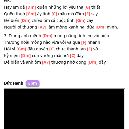
Vắng người
[Gm]
nên cát
[C]
nhạt nhòa vội
[F]
xóa
Dẫu nồng
[C]
nàn gót nhỏ chân
[Bb]
ai
Gợi bóng hình
[C]
xưa xin
[A7]
em nhớ quay
[Dm]
về.
ĐK:
Hay em đã
[Dm]
quên những lời yêu tha
[G]
thiết
Quên thuở
[Gm]
ấy tình
[C]
mặn mà đắm
[F]
say
Để biển
[Dm]
chiều tím cả cuộc tình
[Gm]
cay
Người ơi thương
[A7]
lắm mộng xanh hai đứa
[Dm]
mình
3. Trong anh mênh
[Dm]
mông nặng tình em với biển
Thương hoài mộng nào vừa vội vã qua
[F]
nhanh
Hỏi vì
[Gm]
đâu duyên
[C]
chưa thành tan
[F]
vỡ
Kỷ niệm
[Dm]
còn vương mãi nơi
[C]
đây
Để biển và anh ôm
[A7]
thương nhớ đong
[Dm]
đầy.
Đức Hạnh
Ebm