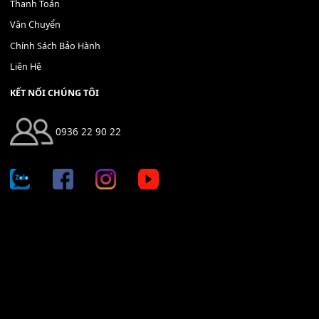
Địa chỉ: 666/5A Đường Ba Tháng Hai, P.14, Q.10, TP HCM
Hotline: 0936 22 90 22
mitumi.vn@gmail.com
THÔNG TIN
Giới Thiệu