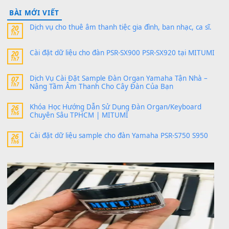
24 Tháng 4, 2026
Có giữ liệu 720 ko tuân e xin với ạ
thaitoanorg
trong
Bộ dữ liệu Sample MITUMI cho Đàn
SX900 và PSR-SX700
24 Tháng 4, 2026
bác ơi cho em hỏi chút , e tải về nhưng chỉ mở dc STYLE , khôn
band tiếng…
MinhTuan89
trong
Lỡ làng duyên em
30 Tháng 9, 2025
Trang hợp âm chưa cập nhật sheet, bạn đợi một thời gian nhé
Khách
trong
Lỡ làng duyên em
30 Tháng 9, 2025
Cho xin sheet nhạc organ được không ạ
BÀI MỚI VIẾT
Dịch vụ cho thuê âm thanh tiệc gia đình, ban nhạc, ca s
20
Th7