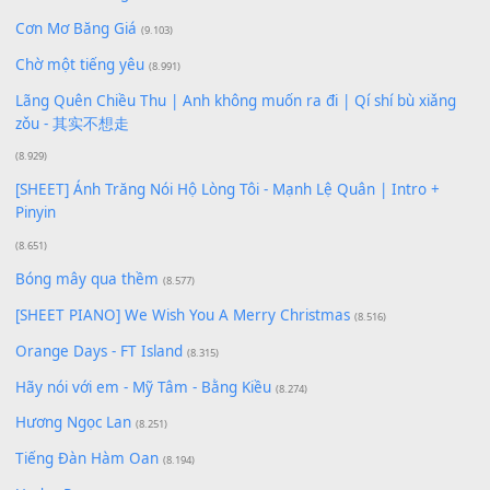
Xem nhiều nhất
Buông bỏ sự phụ thuộc nơi anh (Pinyin)
(18.942)
Phép Màu (OST Đàn Cá Gỗ)
(15.618)
[SHEET PIANO] Happy Birthday
(13.920)
Giá Như - Soobin Hoàng Sơn
(11.359)
Có Em Đời Bỗng Vui
(9.744)
Cơn Mơ Băng Giá
(9.103)
Chờ một tiếng yêu
(8.991)
Lãng Quên Chiều Thu | Anh không muốn ra đi | Qí shí bù xiǎ
zǒu - 其实不想走
(8.929)
[SHEET] Ánh Trăng Nói Hộ Lòng Tôi - Mạnh Lệ Quân | Intro +
Pinyin