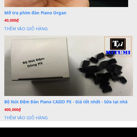
Dịch vụ cho thuê âm thanh tiệc gia đình, ban nhạc, ca s
20
Th7
Cài đặt dữ liệu cho đàn PSR-SX900 PSR-SX920 tại MIT
20
Th7
Dịch Vụ Cài Đặt Sample Đàn Organ Yamaha Tận Nhà 
07
Th7
Nâng Tầm Âm Thanh Cho Cây Đàn Của Bạn
Khóa Học Hướng Dẫn Sử Dụng Đàn Organ/Keyboard
26
Th6
Chuyên Sâu TPHCM | MITUMI
Cài đặt dữ liệu sample cho đàn Yamaha PSR-S750 S95
26
Th6