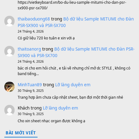
Avenged Sevenfold - Buried Alive
(8.109)
Sản phẩm dành cho bạn
BEND 4 CHIỀU MTP-5F MEGABEND
1,600,000
₫
Bánh xe Pa600 Pa900
500,000
₫
Bộ mạch phím Pa600 Pa300 Pa700 Cũ
1,200,000
₫
MinhTuan89
trong
[CHIA SẺ] Bộ Dữ Liệu – Sample MI
V1 Cho Đàn Yamaha S750, S950
11 Tháng 7, 2026
https://vietkeyboard.vn/bo-du-lieu-sample-mitumi-cho-dan-psr
sx900-psr-sx700/