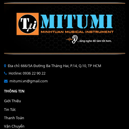
Mỡ tra phím đàn Piano Organ
40,000
₫
THÊM VÀO GIỎ HÀNG
Bộ Nút Đệm Đàn Piano CASIO PX - Giá tốt nhất - Sửa tại n
400,000
₫