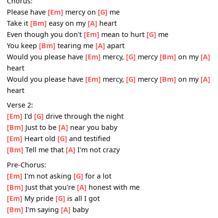
[Bm]
Then you go and
[A]
slam it on me
[Em]
I can't
[G]
take anymore
[Bm]
I'm saying
[A]
baby
Chorus:
Please have
[Em]
mercy on
[G]
me
Take it
[Bm]
easy on my
[A]
heart
Even though you don't
[Em]
mean to hurt
[G]
me
You keep
[Bm]
tearing me
[A]
apart
Would you please have
[Em]
mercy,
[G]
mercy
[Bm]
on m
heart
Would you please have
[Em]
mercy,
[G]
mercy
[Bm]
on m
heart
Verse 2:
[Em]
I'd
[G]
drive through the night
[Bm]
Just to be
[A]
near you baby
[Em]
Heart old
[G]
and testified
[Bm]
Tell me that
[A]
I'm not crazy