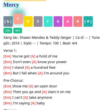
HỢP ÂM
,
Nhạc Quốc Tế
Mercy
C
[ b ]
D
E
F
G
A
B
[ # ]
ON
OFF
Sáng tác: Shawn Mendes & Teddy Geiger | Ca sĩ: -- | Ton
gốc: 2016 | Style: -- | Tempo: 100 | Beat: 4/4
Verse 1:
[Em]
You've got
[G]
a hold of me
[Bm]
Don't even
[A]
know your power
[Em]
I stand
[G]
a hundred feet
[Bm]
But I fall when
[A]
I'm around you
Pre-Chorus:
[Em]
Show me
[G]
an open door