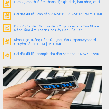
thaibaoduong68
trong
Bộ dữ liệu Sample MITUMI cho
PSR-SX900 và PSR-SX700
24 Tháng 4, 2026
Có giữ liệu 720 ko tuân e xin với ạ
thaitoanorg
trong
Bộ dữ liệu Sample MITUMI cho Đàn
SX900 và PSR-SX700
24 Tháng 4, 2026
bác ơi cho em hỏi chút , e tải về nhưng chỉ mở dc STYLE , khôn
band tiếng…
MinhTuan89
trong
Lỡ làng duyên em
30 Tháng 9, 2025
Trang hợp âm chưa cập nhật sheet, bạn đợi một thời gian nhé
Khách
trong
Lỡ làng duyên em
30 Tháng 9, 2025
Cho xin sheet nhạc organ được không ạ
BÀI MỚI VIẾT