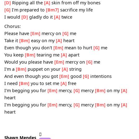
heart
Bridge:
[G]
Consuming all the
[Bm7]
air inside my lungs
[D]
Ripping all the
[A]
skin from off my bones
[G]
I'm prepared to
[Bm7]
sacrifice my life
I would
[D]
gladly do it
[A]
twice
[G]
Consuming all the
[Bm7]
air inside my lungs
[D]
Ripping all the
[A]
skin from off my bones
[G]
I'm prepared to
[Bm7]
sacrifice my life
I would
[D]
gladly do it
[A]
twice
Chorus:
Please have
[Em]
mercy on
[G]
me
Take it
[Bm]
easy on my
[A]
heart
Even though you don't
[Em]
mean to hurt
[G]
me
You keep
[Bm]
tearing me
[A]
apart
Would you please have
[Em]
mercy on
[G]
me
I'm a
[Bm]
puppet on your
[A]
string