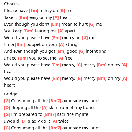
Pre-Chorus:
[Em]
I'm not asking
[G]
for a lot
[Bm]
Just that you're
[A]
honest with me
[Em]
My pride
[G]
is all I got
[Bm]
I'm saying
[A]
baby
Chorus:
Please have
[Em]
mercy on
[G]
me
Take it
[Bm]
easy on my
[A]
heart
Even though you don't
[Em]
mean to hurt
[G]
me
You keep
[Bm]
tearing me
[A]
apart
Would you please have
[Em]
mercy on
[G]
me
I'm a
[Bm]
puppet on your
[A]
string
And even though you got
[Em]
good
[G]
intentions
I need
[Bm]
you to set me
[A]
free
Would you please have
[Em]
mercy,
[G]
mercy
[Bm]
on m
heart
Would you please have
[Em]
mercy,
[G]
mercy
[Bm]
on m