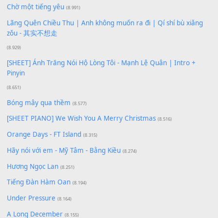
Xem nhiều nhất
Buông bỏ sự phụ thuộc nơi anh (Pinyin)
(18.942)
Phép Màu (OST Đàn Cá Gỗ)
(15.618)
[SHEET PIANO] Happy Birthday
(13.920)
Giá Như - Soobin Hoàng Sơn
(11.359)
Có Em Đời Bỗng Vui
(9.744)
Cơn Mơ Băng Giá
(9.103)
Chờ một tiếng yêu
(8.991)
Lãng Quên Chiều Thu | Anh không muốn ra đi | Qí shí bù xiǎ
zǒu - 其实不想走
(8.929)
[SHEET] Ánh Trăng Nói Hộ Lòng Tôi - Mạnh Lệ Quân | Intro +