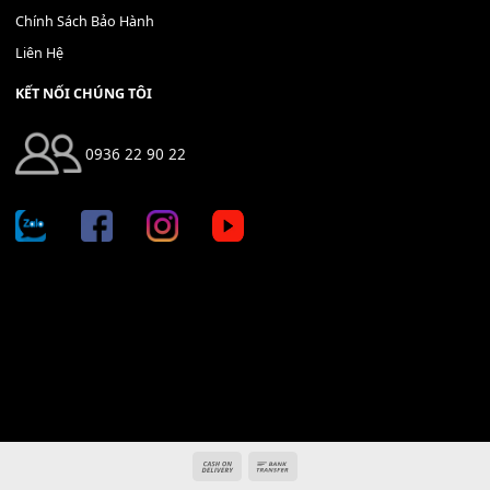
THÊM VÀO GIỎ HÀNG
Địa chỉ: 666/5A Đường Ba Tháng Hai, P.14, Q.10, TP HCM
Hotline: 0936 22 90 22
mitumi.vn@gmail.com