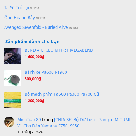
Pinyin
(8.651)
Bóng mây qua thềm
(8.577)
[SHEET PIANO] We Wish You A Merry Christmas
(8.516)
Orange Days - FT Island
(8.315)
Hãy nói với em - Mỹ Tâm - Bằng Kiều
(8.274)
Hương Ngọc Lan
(8.251)
Tiếng Đàn Hàm Oan
(8.194)
Under Pressure
(8.164)
A Long December
(8.155)
Ta Sẽ Trở Lại
(8.155)
Ông Hoàng Bảy
(8.133)