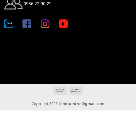
Địa chỉ: 666/5A Đường Ba Tháng Hai, P.14, Q.10, TP HCM
Hotline: 0936 22 90 22
mitumi.vn@gmail.com
THÔNG TIN
Giới Thiệu
Tin Tức
Thanh Toán
Vận Chuyển
Chính Sách Bảo Hành