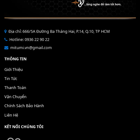
Bộ Nút Đệm Đàn Piano CASIO PX - Giá tốt nhất - Sửa tại n
400,000
₫
THÊM VÀO GIỎ HÀNG