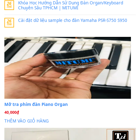
MinhTuan89
trong
Lỡ làng duyên em
30 Tháng 9, 2025
Trang hợp âm chưa cập nhật sheet, bạn đợi một thời gian nhé
Khách
trong
Lỡ làng duyên em
30 Tháng 9, 2025
Cho xin sheet nhạc organ được không ạ
BÀI MỚI VIẾT
Dịch vụ cho thuê âm thanh tiệc gia đình, ban nhạc, ca s
20
Th7
Cài đặt dữ liệu cho đàn PSR-SX900 PSR-SX920 tại MIT
20
Th7
Dịch Vụ Cài Đặt Sample Đàn Organ Yamaha Tận Nhà 
07
Th7
Nâng Tầm Âm Thanh Cho Cây Đàn Của Bạn
Khóa Học Hướng Dẫn Sử Dụng Đàn Organ/Keyboard
26
Th6
Chuyên Sâu TPHCM | MITUMI