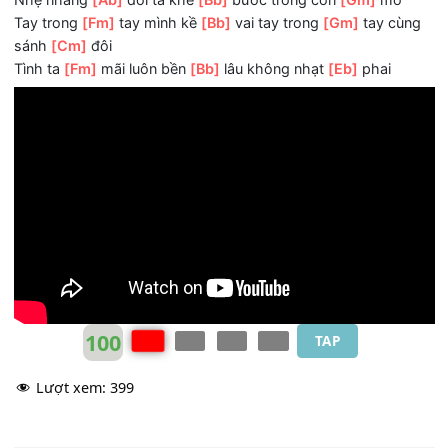
yêu
[Cm]
nhé
Nguyện sẽ
[Fm]
mãi không đổi thay vì yêu
[Bb]
em, oh
Người
[Eb]
đến thắp ánh sáng ngọt ngào
[Gm]
cho bao 
thương
Nhẹ nhàng
[Ab]
đôi ta khẽ
[Bb]
bước trong cơn
[Gm]
mơ
Tay trong
[Fm]
tay mình kề
[Bb]
vai tay trong
[Gm]
tay c
sánh
[Cm]
đôi
Tình ta
[Fm]
mãi luôn bền
[Bb]
lâu không nhạt
[Eb]
phai