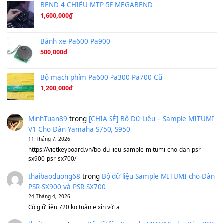
Hương Ngọc Lan
(8.251)
Tiếng Đàn Hàm Oan
(8.194)
Under Pressure
(8.164)
A Long December
(8.155)
Ta Sẽ Trở Lại
(8.155)
Ông Hoàng Bảy
(8.133)
Avenged Sevenfold - Buried Alive
(8.109)
Sản phẩm dành cho bạn
BEND 4 CHIỀU MTP-5F MEGABEND
1,600,000
₫
Bánh xe Pa600 Pa900
500,000
₫