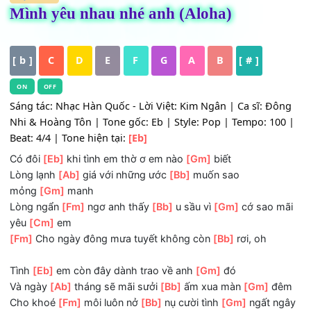
HỢP ÂM
Mình yêu nhau nhé anh (Aloha)
[ b ]
C
D
E
F
G
A
B
[ # ]
ON
OFF
Sáng tác: Nhạc Hàn Quốc - Lời Việt: Kim Ngân | Ca sĩ: Đ
Nhi & Hoàng Tôn | Tone gốc: Eb | Style: Pop | Tempo: 10
Beat: 4/4 | Tone hiện tại:
[Eb]
Có đôi
[Eb]
khi tình em thờ ơ em nào
[Gm]
biết
Lòng lạnh
[Ab]
giá với những ước
[Bb]
muốn sao
mỏng
[Gm]
manh
Lòng ngẩn
[Fm]
ngơ anh thấy
[Bb]
u sầu vì
[Gm]
cớ sao 
yêu
[Cm]
em
[Fm]
Cho ngày đông mưa tuyết không còn
[Bb]
rơi, oh