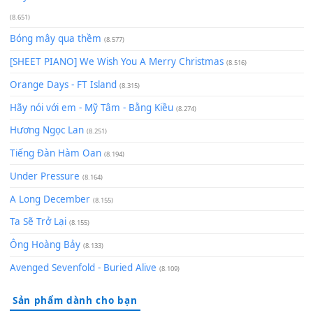
Có Em Đời Bỗng Vui
(9.744)
Cơn Mơ Băng Giá
(9.103)
Chờ một tiếng yêu
(8.991)
Lãng Quên Chiều Thu | Anh không muốn ra đi | Qí shí bù xiǎ
zǒu - 其实不想走
(8.929)
[SHEET] Ánh Trăng Nói Hộ Lòng Tôi - Mạnh Lệ Quân | Intro +
Pinyin
(8.651)
Bóng mây qua thềm
(8.577)
[SHEET PIANO] We Wish You A Merry Christmas
(8.516)
Orange Days - FT Island
(8.315)
Hãy nói với em - Mỹ Tâm - Bằng Kiều
(8.274)