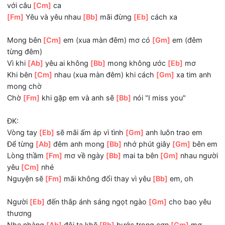
Tình
[Eb]
em còn đây dành trao về anh
[Gm]
đó
Và ngày
[Ab]
tháng sẽ mãi sưởi
[Bb]
ấm xua màn
[Gm]
đ
Cho khoé
[Fm]
môi luôn nở
[Bb]
nụ cười tình
[Gm]
ngất n
với câu
[Cm]
ca
[Fm]
Yêu và yêu nhau
[Bb]
mãi đừng
[Eb]
cách xa
Mong bên
[Cm]
em (xua màn đêm) mơ có
[Gm]
em (đêm
từng đêm)
Vì khi
[Ab]
yêu ai không
[Bb]
mong không ước
[Eb]
mơ
Khi bên
[Cm]
nhau (xua màn đêm) khi cách
[Gm]
xa tim 
mong chờ
Chờ
[Fm]
khi gặp em và anh sẽ
[Bb]
nói "I miss you"
ĐK:
Vòng tay
[Eb]
sẽ mãi ấm áp vì tình
[Gm]
anh luôn trao em
Để từng
[Ab]
đêm anh mong
[Bb]
nhớ phút giây
[Gm]
bê
Lòng thầm
[Fm]
mơ về ngày
[Bb]
mai ta bên
[Gm]
nhau n