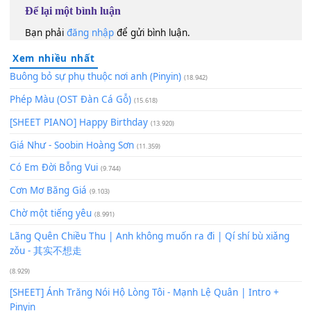
100
TAP
Lượt xem:
399
Để lại một bình luận
Bạn phải
đăng nhập
để gửi bình luận.
Xem nhiều nhất
Buông bỏ sự phụ thuộc nơi anh (Pinyin)
(18.942)
Phép Màu (OST Đàn Cá Gỗ)
(15.618)
[SHEET PIANO] Happy Birthday
(13.920)
Giá Như - Soobin Hoàng Sơn
(11.359)