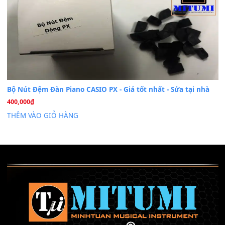
Cài đặt dữ liệu sample cho đàn Yamaha PSR-S750 S95
26
Th6
Mỡ tra phím đàn Piano Organ
40,000
₫
THÊM VÀO GIỎ HÀNG