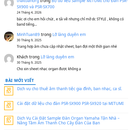
Bộ mạch phím Pa600 Pa300 Pa700 Cũ
1,200,000
₫
MinhTuan89
trong
[CHIA SẺ] Bộ Dữ Liệu – Sample MI
V1 Cho Đàn Yamaha S750, S950
11 Tháng 7, 2026
https://vietkeyboard.vn/bo-du-lieu-sample-mitumi-cho-dan-psr
sx900-psr-sx700/
thaibaoduong68
trong
Bộ dữ liệu Sample MITUMI cho
PSR-SX900 và PSR-SX700
24 Tháng 4, 2026
Có giữ liệu 720 ko tuân e xin với ạ
thaitoanorg
trong
Bộ dữ liệu Sample MITUMI cho Đàn
SX900 và PSR-SX700
24 Tháng 4, 2026
bác ơi cho em hỏi chút , e tải về nhưng chỉ mở dc STYLE , khôn
band tiếng…