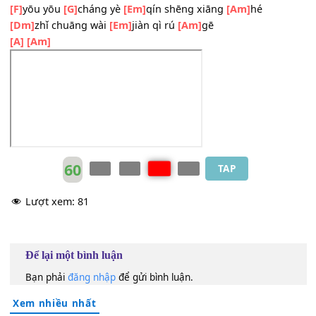
[Am]
ah ah
[G]
ah ah ah
[F]
ah ah
[E]
[Dm]
ah ah ah ah ah
[A]
ah ah
[Am]
[Dm]
ah ah ah ah
[Em]
ah ah
[A]
ah
jī
[Dm]
fān lún huí yǐ
[Em]
ài jiù
[Am]
shú
[F]
zhú yǐng
[Dm]
bān bó
[Am]
xī
[Em]
fēng
[Am]
cán mò
[Dm]
huà
[Am]
juàn shàng
[G]
huā kāi zhuó
[C]
zhuó
[F]
yōu yōu
[G]
cháng yè
[Em]
qín shēng xiāng
[Am]
hé
[Dm]
zhǐ chuāng wài
[Em]
jiàn qì rú
[Am]
gē
[A]
[Am]
60
TAP