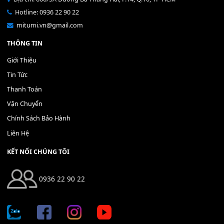
Bộ Nút Đệm Đàn Piano CASIO PX - Giá tốt nhất - Sửa tại n
400,000
₫
THÊM VÀO GIỎ HÀNG