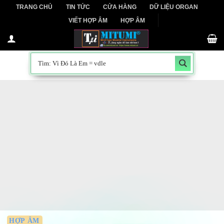
Skip
TRANG CHỦ
TIN TỨC
CỬA HÀNG
DỮ LIỆU ORGAN
to
VIẾT HỢP ÂM
HỢP ÂM
content