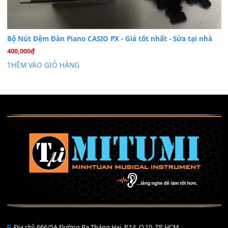
Mỡ tra phím đàn Piano Organ
40,000
₫
THÊM VÀO GIỎ HÀNG