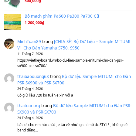
A Long December
(8.155)
Ta Sẽ Trở Lại
(8.155)
Ông Hoàng Bảy
(8.133)
Avenged Sevenfold - Buried Alive
(8.109)
Sản phẩm dành cho bạn
BEND 4 CHIỀU MTP-5F MEGABEND
1,600,000
₫
Bánh xe Pa600 Pa900
500,000
₫
Bộ mạch phím Pa600 Pa300 Pa700 Cũ
1,200,000
₫