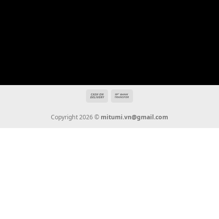
Địa chỉ: 666/5A Đường Ba Tháng Hai, P.14, Q.10, TP HCM
Hotline: 0936 22 90 22
mitumi.vn@gmail.com
THÔNG TIN
Giới Thiệu
Tin Tức
Thanh Toán
Vận Chuyển
Chính Sách Bảo Hành
Liên Hệ
KẾT NỐI CHÚNG TÔI
0936 22 90 22