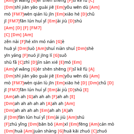
yīn yáng
[F]
nuó jī jīng lí
[G]
suǒ
shù fǎ
[C]
zhì
[D]
jìn sàn xié mó
xié
[E]
mó
[Am]
yī wǎng
[G]
ér shēn shēng
[F]
sǐ kě fù
[C]
[Dm]
shì jiān yāo guài jiē
[Em]
yǒu wēn dù
[Am]
mò
[FM7]
wèn qián lù jīn
[Em]
xiāo hé
[D]
chǔ
jī
[FM7]
fān lún huí yǐ
[Em]
ài jiù
[D]
shú
[Am]
[D]
[F]
[FM7]
[C]
[Dm]
[Am]
zěn nài
[F]
hé xīn mó nán
[G]
è
huā yì
[Dm]
luò
[Am]
shuí niàn shuí
[Dm]
shè
yīn yáng
[F]
nuó jī jīng lí
[G]
suǒ
shù fǎ
[C]
zhì
[D]
jìn sàn xié
[E]
mó
[Em]
[Am]
yī wǎng
[G]
ér shēn shēng
[F]
sǐ kě fù
[A]
[Dm]
shì jiān yāo guài jiē
[Em]
yǒu wēn dù
[Am]
mò
[FM7]
wèn qián lù jīn
[Em]
xiāo hé
[D]
[Dm]
chǔ
[D]
jī
[FM7]
fān lún huí yǐ
[Em]
ài jiù
[D]
shú
[E]