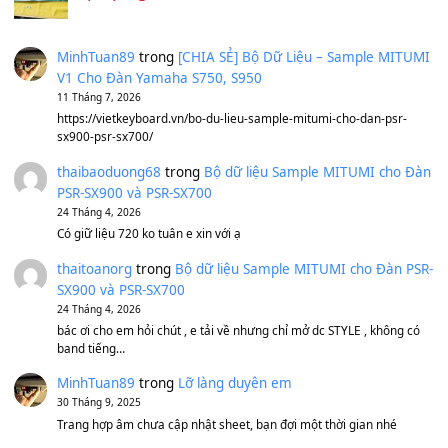
Under Pressure
(8.164)
A Long December
(8.155)
Ta Sẽ Trở Lại
(8.155)
Ông Hoàng Bảy
(8.133)
Avenged Sevenfold - Buried Alive
(8.109)
Sản phẩm dành cho bạn
BEND 4 CHIỀU MTP-5F MEGABEND
1,600,000
₫
Bánh xe Pa600 Pa900
500,000
₫
Bộ mạch phím Pa600 Pa300 Pa700 Cũ
1,200,000
₫