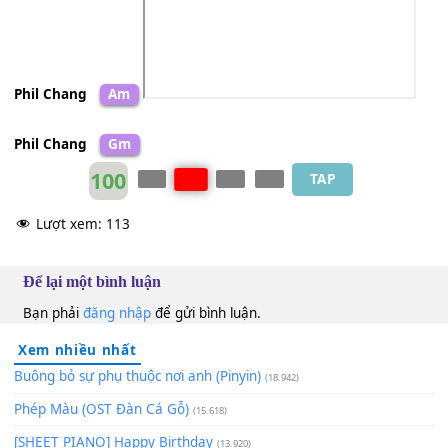
再怎么心如钢铁也成绕指柔
zài zěn me
[F]
xīn rú gāng tiě
[G]
yě chéng rào zhǐ
[Am]
r
* 怎样的情生意动
zěn
[D]
yàng de qíng shēng
[Am]
yì dòng
会让两个人拿一生当承诺
huì
[F]
ràng liǎng gè
[C]
rén ná yī
[G]
shēng dāng chéng
nuò
Phil Chang
Am