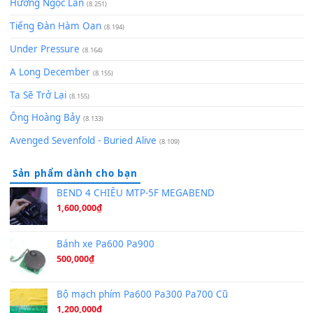
Cơn Mơ Băng Giá
(9.103)
Chờ một tiếng yêu
(8.991)
Lãng Quên Chiều Thu | Anh không muốn ra đi | Qí shí bù xiǎ
zǒu - 其实不想走
(8.929)
[SHEET] Ánh Trăng Nói Hộ Lòng Tôi - Mạnh Lệ Quân | Intro +
Pinyin
(8.651)
Bóng mây qua thềm
(8.577)
[SHEET PIANO] We Wish You A Merry Christmas
(8.516)
Orange Days - FT Island
(8.315)
Hãy nói với em - Mỹ Tâm - Bằng Kiều
(8.274)
Hương Ngọc Lan
(8.251)
Tiếng Đàn Hàm Oan
(8.194)