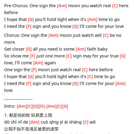
Get closer
[G]
all you need is some
[Am]
faith baby
So shows me
[F]
one small sign ba-
[G]
by of your true
[
love
Bridge: Say
[Dm]
yes and I will
[Am]
be yours
Well,
[F]
love can sur-
[C]
vive is what
[G]
we both call
[E7
love
Pre-Chorus: One sign the
[Am]
moon you watch real
[C]
h
before
I hope that
[G]
you'll hold tight when it's
[Am]
time to go
I need the
[F]
sign and you know
[G]
I'll come for your lo
Chorus: One sign the
[Am]
moon just watch will
[C]
be n
more
Get closer
[G]
all you need is some
[Am]
faith baby
So show me
[F]
just one more
[C]
sign may for your true
love, I'll come
[Am]
again
One sign the
[F]
moon just watch real
[C]
here before
I hope that
[G]
you'll hold tight when it's
[C]
time to go