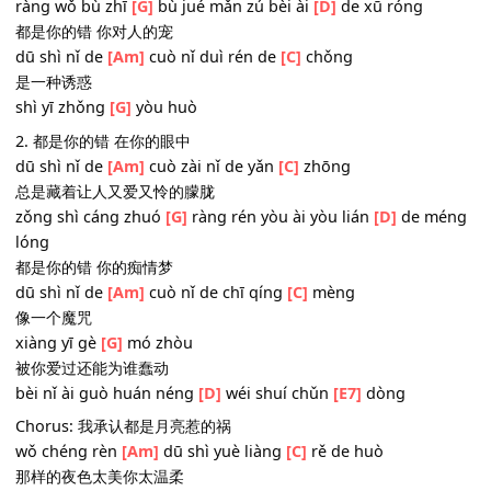
I need the
[F]
sign and you know
[G]
I'll come for your
[A
love
-------------------
Intro:
[Am]
[C]
[G]
[D]
-
[Am]
[C]
[G]
1. 都是你的错 轻易爱上我
dū shì nǐ de
[Am]
cuò qīng yì ài shàng
[C]
wǒ
让我不知不觉满足被爱的虚荣
ràng wǒ bù zhī
[G]
bù jué mǎn zú bèi ài
[D]
de xū róng
都是你的错 你对人的宠
dū shì nǐ de
[Am]
cuò nǐ duì rén de
[C]
chǒng
是一种诱惑
shì yī zhǒng
[G]
yòu huò
2. 都是你的错 在你的眼中
dū shì nǐ de
[Am]
cuò zài nǐ de yǎn
[C]
zhōng
总是藏着让人又爱又怜的朦胧
zǒng shì cáng zhuó
[G]
ràng rén yòu ài yòu lián
[D]
de m
lóng