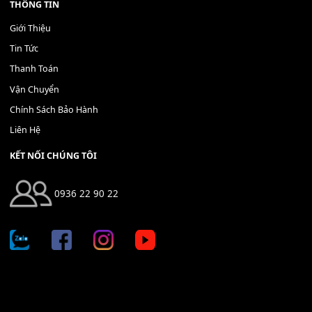
Bộ Nút Đệm Đàn Piano CASIO PX - Giá tốt nhất - Sửa tại n
400,000
₫
THÊM VÀO GIỎ HÀNG