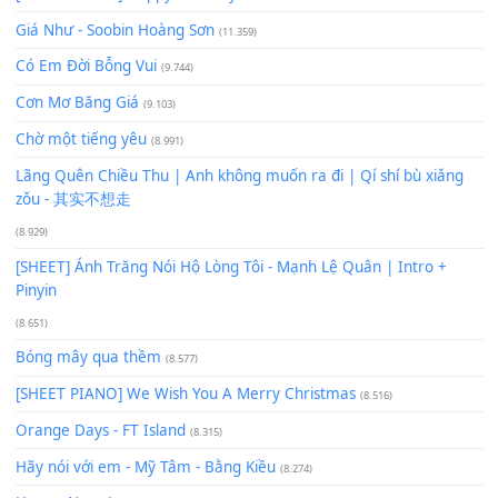
Phil Chang
Gm
100
TAP
Lượt xem:
113
Để lại một bình luận
Bạn phải
đăng nhập
để gửi bình luận.
Xem nhiều nhất
Buông bỏ sự phụ thuộc nơi anh (Pinyin)
(18.942)
Phép Màu (OST Đàn Cá Gỗ)
(15.618)
[SHEET PIANO] Happy Birthday
(13.920)
Giá Như - Soobin Hoàng Sơn
(11.359)
Có Em Đời Bỗng Vui
(9.744)