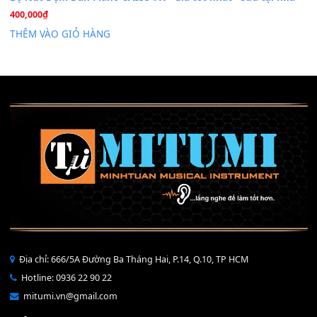
Mỡ tra phím đàn Piano Organ
40,000
₫
THÊM VÀO GIỎ HÀNG