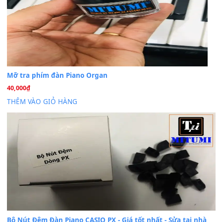
Trang hợp âm chưa cập nhật sheet, bạn đợi một thời gian nhé
Khách
trong
Lỡ làng duyên em
30 Tháng 9, 2025
Cho xin sheet nhạc organ được không ạ
BÀI MỚI VIẾT
Dịch vụ cho thuê âm thanh tiệc gia đình, ban nhạc, ca s
20
Th7
Cài đặt dữ liệu cho đàn PSR-SX900 PSR-SX920 tại MIT
20
Th7
Dịch Vụ Cài Đặt Sample Đàn Organ Yamaha Tận Nhà 
07
Th7
Nâng Tầm Âm Thanh Cho Cây Đàn Của Bạn
Khóa Học Hướng Dẫn Sử Dụng Đàn Organ/Keyboard
26
Th6
Chuyên Sâu TPHCM | MITUMI
Cài đặt dữ liệu sample cho đàn Yamaha PSR-S750 S95
26
Th6