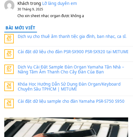
MinhTuan89
trong
[CHIA SẺ] Bộ Dữ Liệu – Sample MI
V1 Cho Đàn Yamaha S750, S950
11 Tháng 7, 2026
https://vietkeyboard.vn/bo-du-lieu-sample-mitumi-cho-dan-psr
sx900-psr-sx700/
thaibaoduong68
trong
Bộ dữ liệu Sample MITUMI cho
PSR-SX900 và PSR-SX700
24 Tháng 4, 2026
Có giữ liệu 720 ko tuân e xin với ạ
thaitoanorg
trong
Bộ dữ liệu Sample MITUMI cho Đàn
SX900 và PSR-SX700
24 Tháng 4, 2026
bác ơi cho em hỏi chút , e tải về nhưng chỉ mở dc STYLE , khôn
band tiếng…
MinhTuan89
trong
Lỡ làng duyên em
30 Tháng 9, 2025