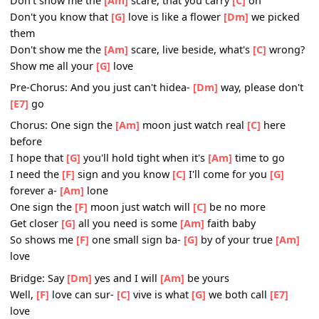
blue heart
Don't show me the
[Am]
scare, live beside, what's
[C]
wro
Show me all your
[G]
love
Don't show me the
[Am]
scare, that you carry
[C]
on
Don't you know that
[G]
love is like a flower
[Dm]
we pic
them
Don't show me the
[Am]
scare, live beside, what's
[C]
wro
Show me all your
[G]
love
Pre-Chorus: And you just can't hidea-
[Dm]
way, please d
[E7]
go
Chorus: One sign the
[Am]
moon just watch real
[C]
here
before
I hope that
[G]
you'll hold tight when it's
[Am]
time to go
I need the
[F]
sign and you know
[C]
I'll come for you
[G]
forever a-
[Am]
lone
One sign the
[F]
moon just watch will
[C]
be no more