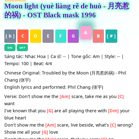
HỢP ÂM
Moon light (yuè liàng rě de huò - 月
的祸) - OST Black mask 1996
A
[ b ]
C
D
E
F
G
B
[ # ]
ON
OFF
Sáng tác: Nhạc Hoa | Ca sĩ: -- | Tone gốc: Am | Style: -- |
Tempo: 100 | Beat: 4/4
Chinese Original: Troubled by the Moon (月亮惹的祸) - Phi
Chang (张宇)
English lyrics and performed: Phil Chang (张宇)
Verse: Don't show me the
[Am]
scare, take me as you
[C]
want
I've known that you
[G]
are all playing there with
[Dm]
yo