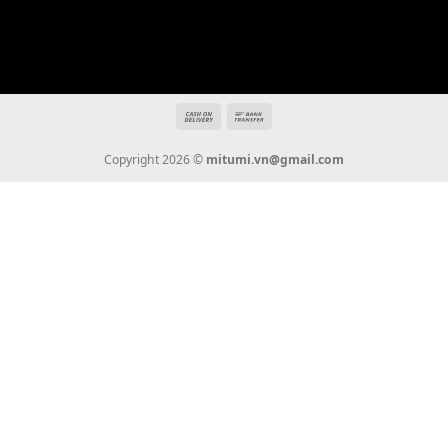
Địa chỉ: 666/5A Đường Ba Tháng Hai, P.14, Q.10, TP HCM
Hotline: 0936 22 90 22
mitumi.vn@gmail.com
THÔNG TIN
Giới Thiệu
Tin Tức
Thanh Toán
Vận Chuyển
Chính Sách Bảo Hành
Liên Hệ
KẾT NỐI CHÚNG TÔI