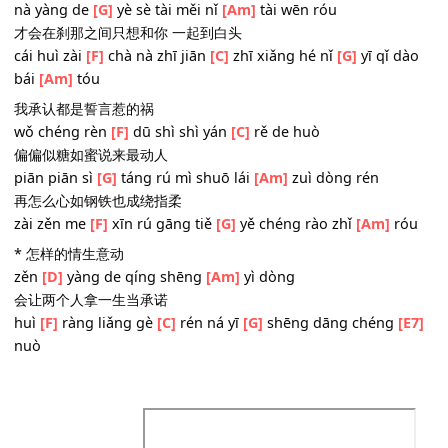
都是你的错 你的痴情梦
dū shì nǐ de
[Am]
cuò nǐ de chī qíng
[C]
mèng
像一个魔咒
xiàng yī gè
[G]
mó zhòu
被你爱过还能为谁蠢动
bèi nǐ ài guò huán néng
[D]
wéi shuí chǔn
[E7]
dòng
Chorus: 我承认都是月亮惹的祸
wǒ chéng rèn
[Am]
dū shì yuè liàng
[C]
rě de huò
那样的夜色太美你太温柔
nà yàng de
[G]
yè sè tài měi nǐ
[Am]
tài wēn róu
才会在刹那之间只想和你 一起到白头
cái huì zài
[F]
chà nà zhī jiān
[C]
zhī xiǎng hé nǐ
[G]
yī qǐ 
bái
[Am]
tóu
我承认都是誓言惹的祸
wǒ chéng rèn
[F]
dū shì shì yán
[C]
rě de huò
偏偏似糖如蜜说来最动人
piān piān sì
[G]
táng rú mì shuō lái
[Am]
zuì dòng rén