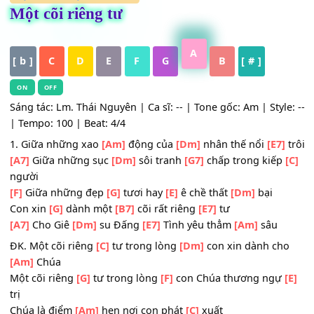
HỢP ÂM
,
Nhạc Thánh Ca
Một cõi riêng tư
A
[ b ]
C
D
E
F
G
B
[ # ]
ON
OFF
Sáng tác: Lm. Thái Nguyên | Ca sĩ: -- | Tone gốc: Am | Styl
| Tempo: 100 | Beat: 4/4
1. Giữa những xao
[Am]
động của
[Dm]
nhân thế nổi
[E7
[A7]
Giữa những sục
[Dm]
sôi tranh
[G7]
chấp trong kiế
người
[F]
Giữa những đẹp
[G]
tươi hay
[E]
ê chề thất
[Dm]
bại
Con xin
[G]
dành một
[B7]
cõi rất riêng
[E7]
tư
[A7]
Cho Giê
[Dm]
su Đấng
[E7]
Tình yêu thẳm
[Am]
sâu
ĐK. Một cõi riêng
[C]
tư trong lòng
[Dm]
con xin dành c