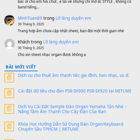
Bộ mạch phím Pa600 Pa300 Pa700 Cũ
1,200,000
₫
MinhTuan89
trong
[CHIA SẺ] Bộ Dữ Liệu – Sample MI
V1 Cho Đàn Yamaha S750, S950
11 Tháng 7, 2026
https://vietkeyboard.vn/bo-du-lieu-sample-mitumi-cho-dan-psr
sx900-psr-sx700/
thaibaoduong68
trong
Bộ dữ liệu Sample MITUMI cho
PSR-SX900 và PSR-SX700
24 Tháng 4, 2026
Có giữ liệu 720 ko tuân e xin với ạ
thaitoanorg
trong
Bộ dữ liệu Sample MITUMI cho Đàn
SX900 và PSR-SX700
24 Tháng 4, 2026
bác ơi cho em hỏi chút , e tải về nhưng chỉ mở dc STYLE , khôn
band tiếng…