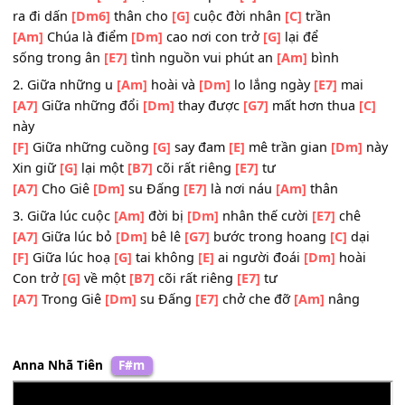
[Am]
Chúa
Một cõi riêng
[G]
tư trong lòng
[F]
con Chúa thương ng
trị
Chúa là điểm
[Am]
hẹn nơi con phát
[C]
xuất
ra đi dấn
[Dm6]
thân cho
[G]
cuộc đời nhân
[C]
trần
[Am]
Chúa là điểm
[Dm]
cao nơi con trở
[G]
lại để
sống trong ân
[E7]
tình nguồn vui phút an
[Am]
bình
2. Giữa những u
[Am]
hoài và
[Dm]
lo lắng ngày
[E7]
mai
[A7]
Giữa những đổi
[Dm]
thay được
[G7]
mất hơn thua
[
này
[F]
Giữa những cuồng
[G]
say đam
[E]
mê trần gian
[Dm]
Xin giữ
[G]
lại một
[B7]
cõi rất riêng
[E7]
tư
[A7]
Cho Giê
[Dm]
su Đấng
[E7]
là nơi náu
[Am]
thân
3. Giữa lúc cuộc
[Am]
đời bị
[Dm]
nhân thế cười
[E7]
chê
[A7]
Giữa lúc bỏ
[Dm]
bê lê
[G7]
bước trong hoang
[C]
dạ
[F]
Giữa lúc hoạ
[G]
tai không
[E]
ai người đoái
[Dm]
hoà
Con trở
[G]
về một
[B7]
cõi rất riêng
[E7]
tư