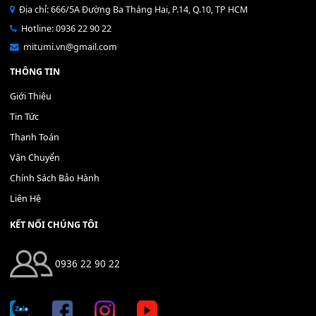
Bộ Nút Đệm Đàn Piano CASIO PX - Giá tốt nhất - Sửa tại n
400,000
₫
THÊM VÀO GIỎ HÀNG