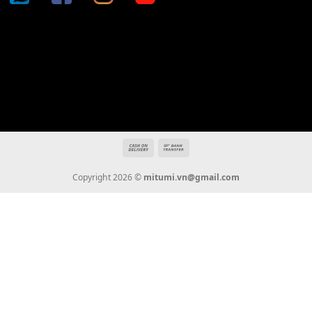
Địa chỉ: 666/5A Đường Ba Tháng Hai, P.14, Q.10, TP HCM
Hotline: 0936 22 90 22
mitumi.vn@gmail.com
THÔNG TIN
Giới Thiệu
Tin Tức
Thanh Toán
Vận Chuyển
Chính Sách Bảo Hành
Liên Hệ