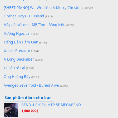
Có Em Đời Bỗng Vui
(9.744)
Cơn Mơ Băng Giá
(9.103)
Chờ một tiếng yêu
(8.991)
Lãng Quên Chiều Thu | Anh không muốn ra đi | Qí shí bù xiǎ
zǒu - 其实不想走
(8.929)
[SHEET] Ánh Trăng Nói Hộ Lòng Tôi - Mạnh Lệ Quân | Intro +
Pinyin
(8.651)
Bóng mây qua thềm
(8.577)
[SHEET PIANO] We Wish You A Merry Christmas
(8.516)
Orange Days - FT Island
(8.315)
Hãy nói với em - Mỹ Tâm - Bằng Kiều
(8.274)
Hương Ngọc Lan
(8.251)