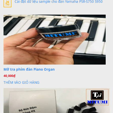
MinhTuan89
trong
Lỡ làng duyên em
30 Tháng 9, 2025
Trang hợp âm chưa cập nhật sheet, bạn đợi một thời gian nhé
Khách
trong
Lỡ làng duyên em
30 Tháng 9, 2025
Cho xin sheet nhạc organ được không ạ
BÀI MỚI VIẾT
Dịch vụ cho thuê âm thanh tiệc gia đình, ban nhạc, ca s
20
Th7
Cài đặt dữ liệu cho đàn PSR-SX900 PSR-SX920 tại MIT
20
Th7
Dịch Vụ Cài Đặt Sample Đàn Organ Yamaha Tận Nhà 
07
Th7
Nâng Tầm Âm Thanh Cho Cây Đàn Của Bạn
Khóa Học Hướng Dẫn Sử Dụng Đàn Organ/Keyboard
26
Th6
Chuyên Sâu TPHCM | MITUMI