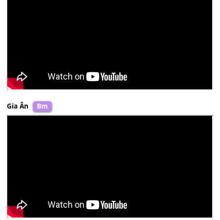
[A7]
Trong Giê
[Dm]
su Đấng
[E7]
chở che đỡ
[Am]
nâng
Anna Nhã Tiên
F#m
Gia Ân
Bm