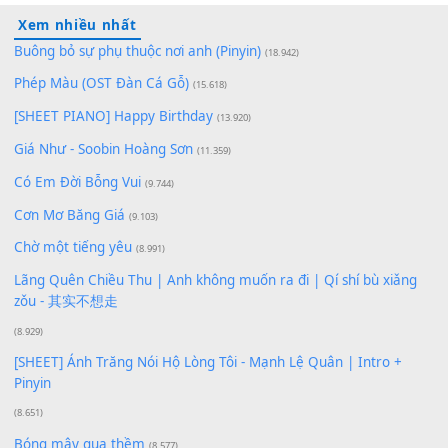
100
TAP
Lượt xem:
334
Để lại một bình luận
Bạn phải
đăng nhập
để gửi bình luận.
Xem nhiều nhất
Buông bỏ sự phụ thuộc nơi anh (Pinyin)
(18.942)
Phép Màu (OST Đàn Cá Gỗ)
(15.618)
[SHEET PIANO] Happy Birthday
(13.920)
Giá Như - Soobin Hoàng Sơn
(11.359)