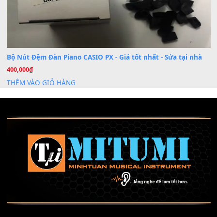
Cài đặt dữ liệu sample cho đàn Yamaha PSR-S750 S95
26
Th6
Mỡ tra phím đàn Piano Organ
40,000
₫
THÊM VÀO GIỎ HÀNG