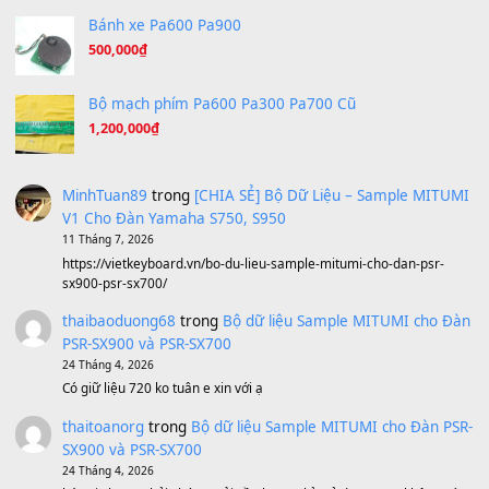
Tiếng Đàn Hàm Oan
(8.194)
Under Pressure
(8.164)
A Long December
(8.155)
Ta Sẽ Trở Lại
(8.155)
Ông Hoàng Bảy
(8.133)
Avenged Sevenfold - Buried Alive
(8.109)
Sản phẩm dành cho bạn
BEND 4 CHIỀU MTP-5F MEGABEND
1,600,000
₫
Bánh xe Pa600 Pa900
500,000
₫