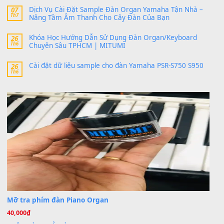
band tiếng…
MinhTuan89
trong
Lỡ làng duyên em
30 Tháng 9, 2025
Trang hợp âm chưa cập nhật sheet, bạn đợi một thời gian nhé
Khách
trong
Lỡ làng duyên em
30 Tháng 9, 2025
Cho xin sheet nhạc organ được không ạ
BÀI MỚI VIẾT
Dịch vụ cho thuê âm thanh tiệc gia đình, ban nhạc, ca s
20
Th7
Cài đặt dữ liệu cho đàn PSR-SX900 PSR-SX920 tại MIT
20
Th7
Dịch Vụ Cài Đặt Sample Đàn Organ Yamaha Tận Nhà 
07
Th7
Nâng Tầm Âm Thanh Cho Cây Đàn Của Bạn
Khóa Học Hướng Dẫn Sử Dụng Đàn Organ/Keyboard
26
Th6