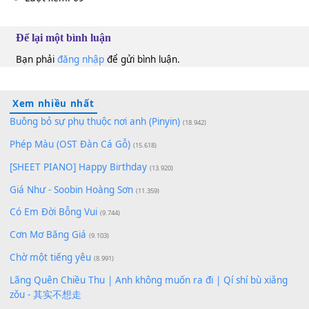
Quang Vinh
&
Lê Uyên Nhi
Ab
100
TAP
Lượt xem:
69
Để lại một bình luận
Bạn phải
đăng nhập
để gửi bình luận.
Xem nhiều nhất
Buông bỏ sự phụ thuộc nơi anh (Pinyin)
(18.942)
Phép Màu (OST Đàn Cá Gỗ)
(15.618)
[SHEET PIANO] Happy Birthday
(13.920)