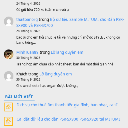
Bộ mạch phím Pa600 Pa300 Pa700 Cũ
1,200,000
₫
MinhTuan89
trong
[CHIA SẺ] Bộ Dữ Liệu – Sample MI
V1 Cho Đàn Yamaha S750, S950
11 Tháng 7, 2026
https://vietkeyboard.vn/bo-du-lieu-sample-mitumi-cho-dan-psr
sx900-psr-sx700/
thaibaoduong68
trong
Bộ dữ liệu Sample MITUMI cho
PSR-SX900 và PSR-SX700
24 Tháng 4, 2026
Có giữ liệu 720 ko tuân e xin với ạ
thaitoanorg
trong
Bộ dữ liệu Sample MITUMI cho Đàn
SX900 và PSR-SX700
24 Tháng 4, 2026
bác ơi cho em hỏi chút , e tải về nhưng chỉ mở dc STYLE , khôn