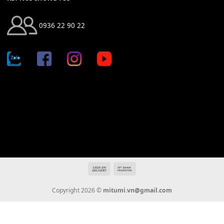
Địa chỉ: 666/5A Đường Ba Tháng Hai, P.14, Q.10, TP HCM
Hotline: 0936 22 90 22
mitumi.vn@gmail.com
THÔNG TIN
Giới Thiệu
Tin Tức
Thanh Toán
Vận Chuyển
Chính Sách Bảo Hành