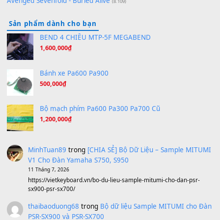
Hương Ngọc Lan
(8.251)
Tiếng Đàn Hàm Oan
(8.194)
Under Pressure
(8.164)
A Long December
(8.155)
Ta Sẽ Trở Lại
(8.155)
Ông Hoàng Bảy
(8.133)
Avenged Sevenfold - Buried Alive
(8.109)
Sản phẩm dành cho bạn
BEND 4 CHIỀU MTP-5F MEGABEND
1,600,000
₫
Bánh xe Pa600 Pa900
500,000
₫