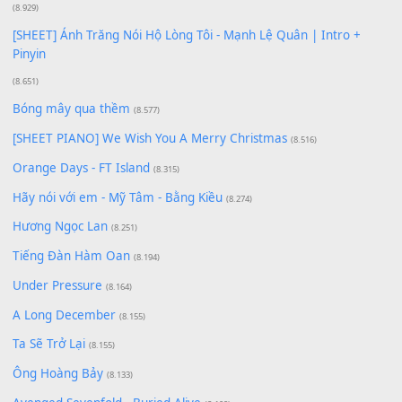
Giá Như - Soobin Hoàng Sơn
(11.359)
Có Em Đời Bỗng Vui
(9.744)
Cơn Mơ Băng Giá
(9.103)
Chờ một tiếng yêu
(8.991)
Lãng Quên Chiều Thu | Anh không muốn ra đi | Qí shí bù xiǎ
zǒu - 其实不想走
(8.929)
[SHEET] Ánh Trăng Nói Hộ Lòng Tôi - Mạnh Lệ Quân | Intro +
Pinyin
(8.651)
Bóng mây qua thềm
(8.577)
[SHEET PIANO] We Wish You A Merry Christmas
(8.516)
Orange Days - FT Island
(8.315)
Hãy nói với em - Mỹ Tâm - Bằng Kiều
(8.274)