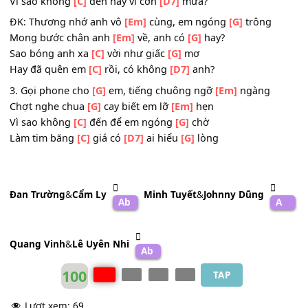
2. Tự dưng cơn
[G]
mưa đến không ước
[Em]
hẹn
Lòng anh nghe
[G]
như nỗi đau đến
[Em]
gần
Làm con tim
[C]
nhói, chờ anh mỏi
[G]
mòn
Vì sao không
[C]
đến hay vì cơn
[D7]
mưa?
ĐK: Thương nhớ anh vô
[Em]
cùng, em ngóng
[G]
trông
Mong bước chân anh
[Em]
về, anh có
[G]
hay?
Sao bóng anh xa
[C]
vời như giấc
[G]
mơ
Hay đã quên em
[C]
rồi, có không
[D7]
anh?
3. Gọi phone cho
[G]
em, tiếng chuông ngỡ
[Em]
ngàng
Chợt nghe chua
[G]
cay biết em lỡ
[Em]
hẹn
Vì sao không
[C]
đến để em ngóng
[G]
chờ
Làm tim băng
[C]
giá có
[D7]
ai hiểu
[G]
lòng
Đan Trường
&
Cẩm Ly
Minh Tuyết
&
Johnny Dũng
Ab