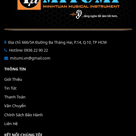
Bộ Nút Đệm Đàn Piano CASIO PX - Giá tốt nhất - Sửa tại n
400,000
₫
THÊM VÀO GIỎ HÀNG