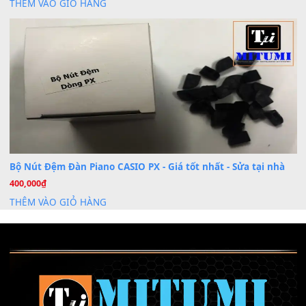
Chuyên Sâu TPHCM | MITUMI
Cài đặt dữ liệu sample cho đàn Yamaha PSR-S750 S95
26
Th6
Mỡ tra phím đàn Piano Organ
40,000
₫
THÊM VÀO GIỎ HÀNG