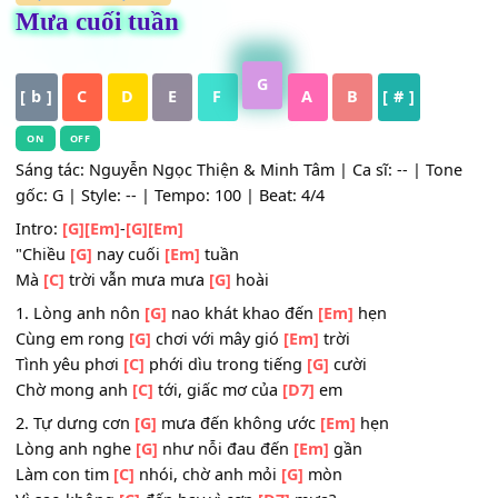
HỢP ÂM
,
Nhạc Trẻ
Mưa cuối tuần
G
[ b ]
C
D
E
F
A
B
[ # ]
ON
OFF
Sáng tác: Nguyễn Ngọc Thiện & Minh Tâm | Ca sĩ: -- | To
gốc: G | Style: -- | Tempo: 100 | Beat: 4/4
Intro:
[G]
[Em]
-
[G]
[Em]
"Chiều
[G]
nay cuối
[Em]
tuần
Mà
[C]
trời vẫn mưa mưa
[G]
hoài
1. Lòng anh nôn
[G]
nao khát khao đến
[Em]
hẹn
Cùng em rong
[G]
chơi với mây gió
[Em]
trời
Tình yêu phơi
[C]
phới dìu trong tiếng
[G]
cười
Chờ mong anh
[C]
tới, giấc mơ của
[D7]
em