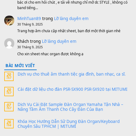
MinhTuan89
trong
[CHIA SẺ] Bộ Dữ Liệu – Sample MI
V1 Cho Đàn Yamaha S750, S950
11 Tháng 7, 2026
https://vietkeyboard.vn/bo-du-lieu-sample-mitumi-cho-dan-psr
sx900-psr-sx700/
thaibaoduong68
trong
Bộ dữ liệu Sample MITUMI cho
PSR-SX900 và PSR-SX700
24 Tháng 4, 2026
Có giữ liệu 720 ko tuân e xin với ạ
thaitoanorg
trong
Bộ dữ liệu Sample MITUMI cho Đàn
SX900 và PSR-SX700
24 Tháng 4, 2026
bác ơi cho em hỏi chút , e tải về nhưng chỉ mở dc STYLE , khôn
band tiếng…
MinhTuan89
trong
Lỡ làng duyên em
30 Tháng 9, 2025