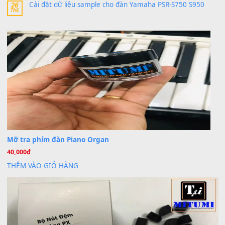
Trang hợp âm chưa cập nhật sheet, bạn đợi một thời gian nhé
Khách
trong
Lỡ làng duyên em
30 Tháng 9, 2025
Cho xin sheet nhạc organ được không ạ
BÀI MỚI VIẾT
Dịch vụ cho thuê âm thanh tiệc gia đình, ban nhạc, ca s
20
Th7
Cài đặt dữ liệu cho đàn PSR-SX900 PSR-SX920 tại MIT
20
Th7
Dịch Vụ Cài Đặt Sample Đàn Organ Yamaha Tận Nhà 
07
Th7
Nâng Tầm Âm Thanh Cho Cây Đàn Của Bạn
Khóa Học Hướng Dẫn Sử Dụng Đàn Organ/Keyboard
26
Th6
Chuyên Sâu TPHCM | MITUMI
Cài đặt dữ liệu sample cho đàn Yamaha PSR-S750 S95
26
Th6