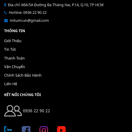
Bộ Nút Đệm Đàn Piano CASIO PX - Giá tốt nhất - Sửa tại n
400,000
₫
THÊM VÀO GIỎ HÀNG