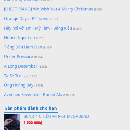
Chờ một tiếng yêu
(8.991)
Lãng Quên Chiều Thu | Anh không muốn ra đi | Qí shí bù xiǎ
zǒu - 其实不想走
(8.929)
[SHEET] Ánh Trăng Nói Hộ Lòng Tôi - Mạnh Lệ Quân | Intro +
Pinyin
(8.651)
Bóng mây qua thềm
(8.577)
[SHEET PIANO] We Wish You A Merry Christmas
(8.516)
Orange Days - FT Island
(8.315)
Hãy nói với em - Mỹ Tâm - Bằng Kiều
(8.274)
Hương Ngọc Lan
(8.251)
Tiếng Đàn Hàm Oan
(8.194)