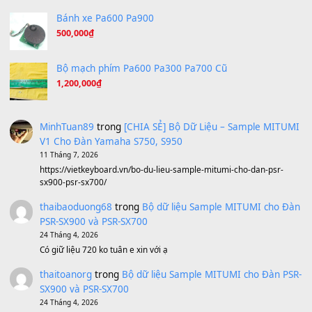
Under Pressure
(8.164)
A Long December
(8.155)
Ta Sẽ Trở Lại
(8.155)
Ông Hoàng Bảy
(8.133)
Avenged Sevenfold - Buried Alive
(8.109)
Sản phẩm dành cho bạn
BEND 4 CHIỀU MTP-5F MEGABEND
1,600,000
₫
Bánh xe Pa600 Pa900
500,000
₫
Bộ mạch phím Pa600 Pa300 Pa700 Cũ
1,200,000
₫