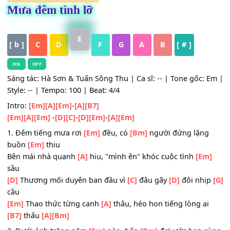
HỢP ÂM
,
Nhạc Trữ Tình
Mưa đêm tình lỡ
E
[ b ]
C
D
F
G
A
B
[ # ]
ON
OFF
Sáng tác: Hà Sơn & Tuấn Sông Thu | Ca sĩ: -- | Tone gốc:
Style: -- | Tempo: 100 | Beat: 4/4
Intro:
[Em]
[A]
[Em]
-
[A]
[B7]
[Em]
[A]
[Em]
-
[D]
[C]
-
[D]
[Em]
-
[A]
[Em]
1. Đêm tiếng mưa rơi
[Em]
đều, có
[Bm]
người đứng lặn
buồn
[Em]
thiu
Bên mái nhà quạnh
[A]
hiu, "mình ên" khóc cuộc tình
[E
sầu
[D]
Thương mối duyên ban đầu vì
[C]
đâu gãy
[D]
đôi nh