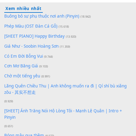
100
TAP
Lượt xem:
107
Để lại một bình luận
Bạn phải
đăng nhập
để gửi bình luận.
Xem nhiều nhất
Buông bỏ sự phụ thuộc nơi anh (Pinyin)
(18.942)
Phép Màu (OST Đàn Cá Gỗ)
(15.618)
[SHEET PIANO] Happy Birthday
(13.920)
Giá Như - Soobin Hoàng Sơn
(11.359)
Có Em Đời Bỗng Vui
(9.744)
Cơn Mơ Băng Giá
(9.103)