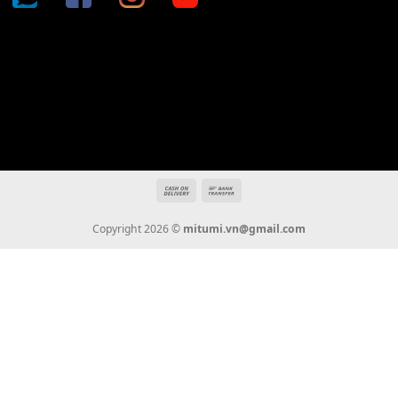
Địa chỉ: 666/5A Đường Ba Tháng Hai, P.14, Q.10, TP HCM
Hotline: 0936 22 90 22
mitumi.vn@gmail.com
THÔNG TIN
Giới Thiệu
Tin Tức
Thanh Toán
Vận Chuyển
Chính Sách Bảo Hành
Liên Hệ
KẾT NỐI CHÚNG TÔI