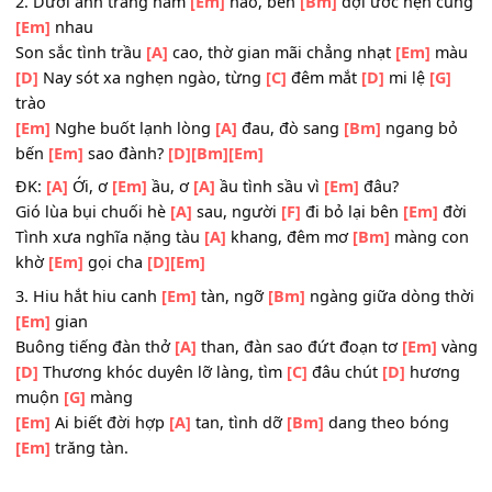
cầu
[Em]
Thao thức từng canh
[A]
thâu, héo hon tiếng lòng a
[B7]
thấu
[A]
[Bm]
2. Dưới ánh trăng năm
[Em]
nào, bến
[Bm]
đợi ước hẹn 
[Em]
nhau
Son sắc tình trầu
[A]
cao, thờ gian mãi chẳng nhạt
[Em]
m
[D]
Nay sót xa nghẹn ngào, từng
[C]
đêm mắt
[D]
mi lệ
[
trào
[Em]
Nghe buốt lạnh lòng
[A]
đau, đò sang
[Bm]
ngang 
bến
[Em]
sao đành?
[D]
[Bm]
[Em]
ĐK:
[A]
Ới, ơ
[Em]
ầu, ơ
[A]
ầu tình sầu vì
[Em]
đâu?
Gió lùa bụi chuối hè
[A]
sau, người
[F]
đi bỏ lại bên
[Em]
Tình xưa nghĩa nặng tàu
[A]
khang, đêm mơ
[Bm]
màng 
khờ
[Em]
gọi cha
[D]
[Em]
3. Hiu hắt hiu canh
[Em]
tàn, ngỡ
[Bm]
ngàng giữa dòng 
[Em]
gian