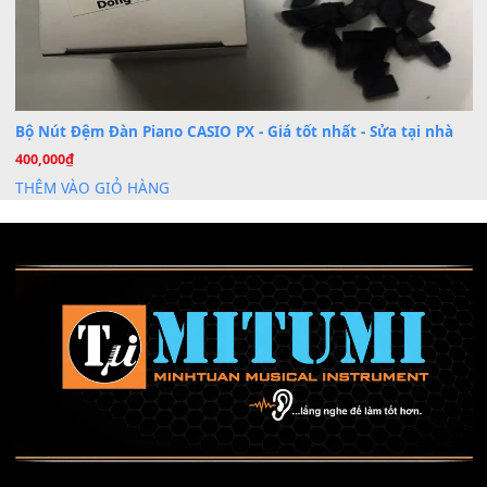
Mỡ tra phím đàn Piano Organ
40,000
₫
THÊM VÀO GIỎ HÀNG