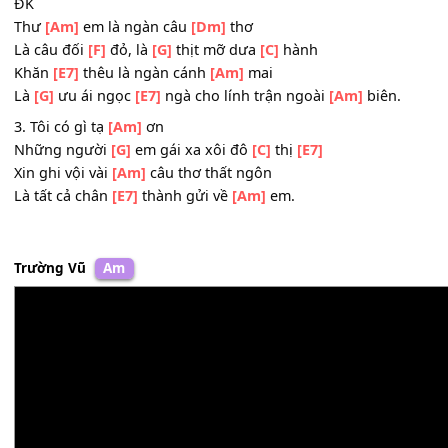
Mấy thằng
[G]
khoe có khăn thêu em
[C]
tặng
[E7]
Những chiến binh đọc
[Am]
thư ghi chép nhanh
Hình
[F]
như những gian
[E7]
truân giờ tiêu
[Am]
tan.
ĐK
Thư
[Am]
em là ngàn câu
[Dm]
thơ
Là câu đối
[F]
đỏ, là
[G]
thịt mỡ dưa
[C]
hành
Khăn
[E7]
thêu là ngàn cánh
[Am]
mai
Là
[G]
ưu ái ngọc
[E7]
ngà cho lính trận ngoài
[Am]
biên.
3. Tôi có gì tạ
[Am]
ơn
Những người
[G]
em gái xa xôi đô
[C]
thị
[E7]
Xin ghi vội vài
[Am]
câu thơ thất ngôn
Là tất cả chân
[E7]
thành gửi về
[Am]
em.
Trường Vũ
Am