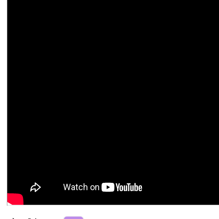
Chế Linh
Am