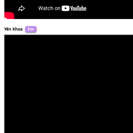
Yến Khoa
Em