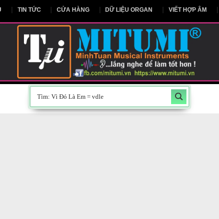
NG CHỦ
TIN TỨC
CỬA HÀNG
DỮ LIỆU ORGAN
V