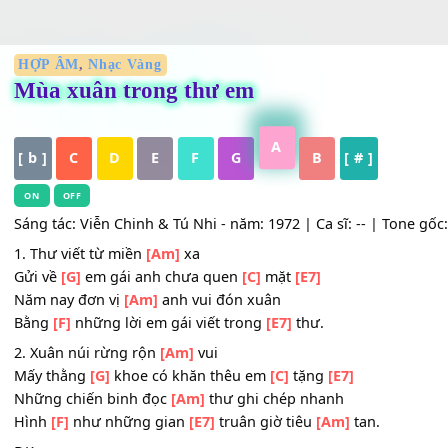
HỢP ÂM
,
Nhạc Vàng
Mùa xuân trong thư em
A
[ b ]
C
D
E
F
G
B
[ # ]
ON
OFF
Sáng tác: Viễn Chinh & Tú Nhi - năm: 1972 | Ca sĩ: -- | To
1. Thư viết từ miền
[Am]
xa
Gửi về
[G]
em gái anh chưa quen
[C]
mặt
[E7]
Năm nay đơn vị
[Am]
anh vui đón xuân
Bằng
[F]
những lời em gái viết trong
[E7]
thư.
2. Xuân núi rừng rộn
[Am]
vui