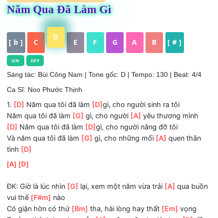
ĐÃ KIỂM DUYỆT
,
HỢP ÂM
Năm Qua Đã Làm Gì
D
[ b ]
C
E
F
G
A
B
[ # ]
ON
OFF
Sáng tác: Bùi Công Nam
| Tone gốc: D | Tempo: 130 | Beat: 4
Ca Sĩ: Noo Phước Thịnh
1.
[D]
Năm qua tôi đã làm
[D]
gì, cho người sinh ra tôi
Năm qua tôi đã làm
[G]
gì, cho người
[A]
yêu thương mìn
[D]
Năm qua tôi đã làm
[D]
gì, cho người nâng đỡ tôi
Và năm qua tôi đã làm
[G]
gì, cho những mối
[A]
quen th
tình
[D]
[A]
[D]