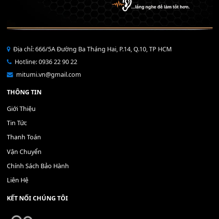
40,000
₫
THÊM VÀO GIỎ HÀNG
Bộ Nút Đệm Đàn Piano CASIO PX - Giá tốt nhất - Sửa tại n
400,000
₫
THÊM VÀO GIỎ HÀNG