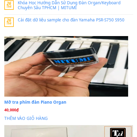
thaitoanorg
trong
Bộ dữ liệu Sample MITUMI cho Đàn
SX900 và PSR-SX700
24 Tháng 4, 2026
bác ơi cho em hỏi chút , e tải về nhưng chỉ mở dc STYLE , khôn
band tiếng…
MinhTuan89
trong
Lỡ làng duyên em
30 Tháng 9, 2025
Trang hợp âm chưa cập nhật sheet, bạn đợi một thời gian nhé
Khách
trong
Lỡ làng duyên em
30 Tháng 9, 2025
Cho xin sheet nhạc organ được không ạ
BÀI MỚI VIẾT
Dịch vụ cho thuê âm thanh tiệc gia đình, ban nhạc, ca s
20
Th7
Cài đặt dữ liệu cho đàn PSR-SX900 PSR-SX920 tại MIT
20
Th7
Dịch Vụ Cài Đặt Sample Đàn Organ Yamaha Tận Nhà 
07