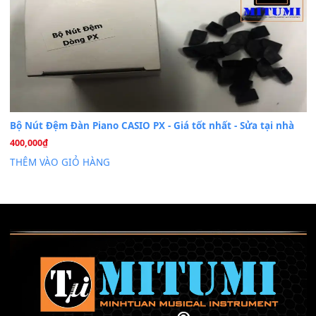
Th7
Nâng Tầm Âm Thanh Cho Cây Đàn Của Bạn
Khóa Học Hướng Dẫn Sử Dụng Đàn Organ/Keyboard
26
Th6
Chuyên Sâu TPHCM | MITUMI
Cài đặt dữ liệu sample cho đàn Yamaha PSR-S750 S95
26
Th6
Mỡ tra phím đàn Piano Organ