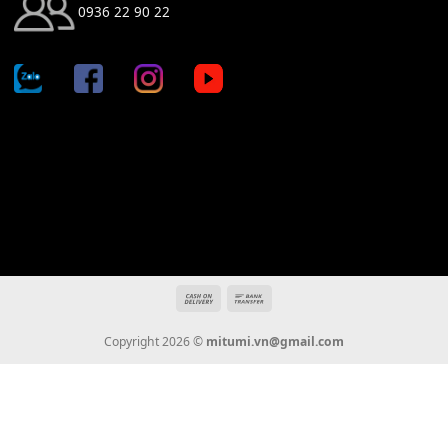
Địa chỉ: 666/5A Đường Ba Tháng Hai, P.14, Q.10, TP HCM
Hotline: 0936 22 90 22
mitumi.vn@gmail.com
THÔNG TIN
Giới Thiệu
Tin Tức