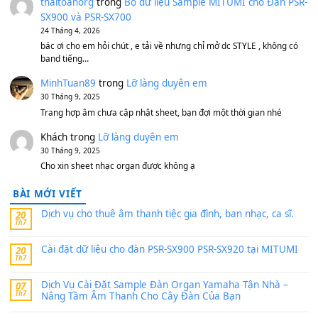
Bánh xe Pa600 Pa900
500,000
₫
Bộ mạch phím Pa600 Pa300 Pa700 Cũ
1,200,000
₫
MinhTuan89
trong
[CHIA SẺ] Bộ Dữ Liệu – Sample MI
V1 Cho Đàn Yamaha S750, S950
11 Tháng 7, 2026
https://vietkeyboard.vn/bo-du-lieu-sample-mitumi-cho-dan-psr
sx900-psr-sx700/
thaibaoduong68
trong
Bộ dữ liệu Sample MITUMI cho
PSR-SX900 và PSR-SX700
24 Tháng 4, 2026
Có giữ liệu 720 ko tuân e xin với ạ