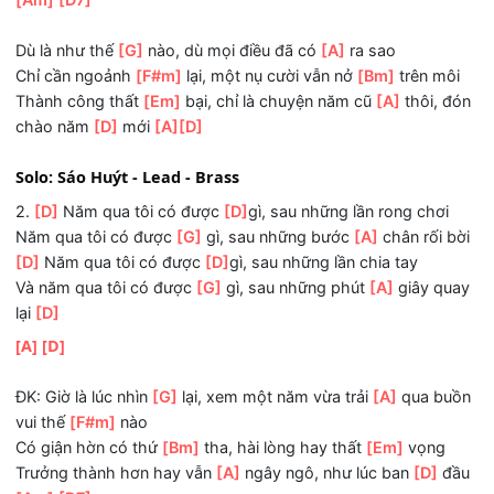
ĐK: Giờ là lúc nhìn
[G]
lại, xem một năm vừa trải
[A]
qua b
vui thế
[F#m]
nào
Có giận hờn có thứ
[Bm]
tha, hài lòng hay thất
[Em]
vọn
Trưởng thành hơn hay vẫn
[A]
ngây ngô, như lúc ban
[D]
[Am]
[D7]
Dù là như thế
[G]
nào, dù mọi điều đã có
[A]
ra sao
Chỉ cần ngoảnh
[F#m]
lại, một nụ cười vẫn nở
[Bm]
trên m
Thành công thất
[Em]
bại, chỉ là chuyện năm cũ
[A]
thôi,
chào năm
[D]
mới
[A]
[D]
Solo: Sáo Huýt - Lead - Brass
2.
[D]
Năm qua tôi có được
[D]
gì, sau những lần rong chơ
Năm qua tôi có được
[G]
gì, sau những bước
[A]
chân rối
[D]
Năm qua tôi có được
[D]
gì, sau những lần chia tay
Và năm qua tôi có được
[G]
gì, sau những phút
[A]
giây q