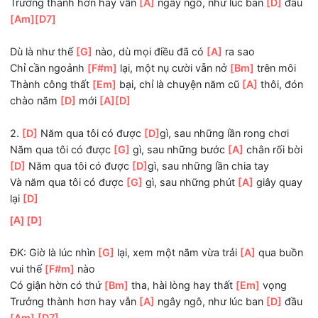
ĐK: Giờ là lúc nhìn
[G]
lại, xem một năm vừa trải
[A]
qua b
vui thế
[F#m]
nào
Có giận hờn có thứ
[Bm]
tha, hài lòng hay thất
[Em]
vọn
Trưởng thành hơn hay vẫn
[A]
ngây ngô, như lúc ban
[D]
[Am]
[D7]
Dù là như thế
[G]
nào, dù mọi điều đã có
[A]
ra sao
Chỉ cần ngoảnh
[F#m]
lại, một nụ cười vẫn nở
[Bm]
trên m
Thành công thất
[Em]
bại, chỉ là chuyện năm cũ
[A]
thôi,
chào năm
[D]
mới
[A]
[D]
2.
[D]
Năm qua tôi có được
[D]
gì, sau những lần rong chơ
Năm qua tôi có được
[G]
gì, sau những bước
[A]
chân rối
[D]
Năm qua tôi có được
[D]
gì, sau những lần chia tay
Và năm qua tôi có được
[G]
gì, sau những phút
[A]
giây q
lại
[D]
[A]
[D]