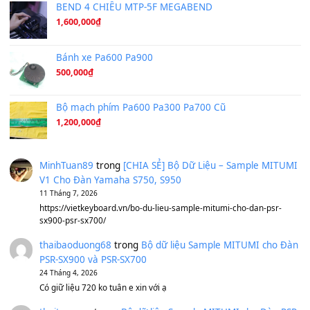
Orange Days - FT Island
(8.315)
Hãy nói với em - Mỹ Tâm - Bằng Kiều
(8.274)
Hương Ngọc Lan
(8.251)
Tiếng Đàn Hàm Oan
(8.194)
Under Pressure
(8.164)
A Long December
(8.155)
Ta Sẽ Trở Lại
(8.155)
Ông Hoàng Bảy
(8.133)
Avenged Sevenfold - Buried Alive
(8.109)
Sản phẩm dành cho bạn
BEND 4 CHIỀU MTP-5F MEGABEND
1,600,000
₫