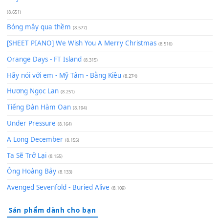
Phép Màu (OST Đàn Cá Gỗ)
(15.618)
[SHEET PIANO] Happy Birthday
(13.920)
Giá Như - Soobin Hoàng Sơn
(11.359)
Có Em Đời Bỗng Vui
(9.744)
Cơn Mơ Băng Giá
(9.103)
Chờ một tiếng yêu
(8.991)
Lãng Quên Chiều Thu | Anh không muốn ra đi | Qí shí bù xiǎ
zǒu - 其实不想走
(8.929)
[SHEET] Ánh Trăng Nói Hộ Lòng Tôi - Mạnh Lệ Quân | Intro +
Pinyin
(8.651)
Bóng mây qua thềm
(8.577)
[SHEET PIANO] We Wish You A Merry Christmas
(8.516)