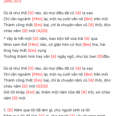
lại
[D]
[A]
[D]
ĐK: Giờ là lúc nhìn
[G]
lại, xem một năm vừa trải
[A]
qua b
vui thế
[F#m]
nào
Có giận hờn có thứ
[Bm]
tha, hài lòng hay thất
[Em]
vọn
Trưởng thành hơn hay vẫn
[A]
ngây ngô, như lúc ban
[D]
[Am]
[D7]
Dù là như thế
[G]
nào, dù mọi điều đã có
[A]
ra sao
Chỉ cần ngoảnh
[F#m]
lại, một nụ cười vẫn nở
[Bm]
trên m
Thành công thất
[Em]
bại, chỉ là chuyện năm cũ
[A]
thôi,
chào năm
[D]
mới
[A]
[D]
* Vậy là hết một
[G]
năm, bao bộn bề vừa trải
[A]
qua
Nhìn xem thế
[F#m]
nào, có giận hờn có thứ
[Bm]
tha, hà
lòng hay thất
[Em]
vọng
Trưởng thành hơn hay vẫn
[A]
ngây ngô, như lúc ban
[D]