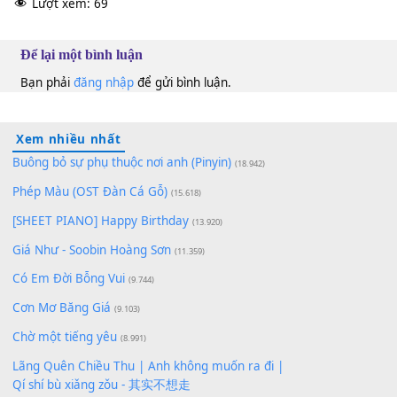
Châu Khải Phong
&
Vũ Quốc Nhật
Bbm
10
Lượt xem:
69
Để lại một bình luận
Bạn phải
đăng nhập
để gửi bình luận.
Xem nhiều nhất
Buông bỏ sự phụ thuộc nơi anh (Pinyin)
(18.942)
Phép Màu (OST Đàn Cá Gỗ)
(15.618)
[SHEET PIANO] Happy Birthday
(13.920)