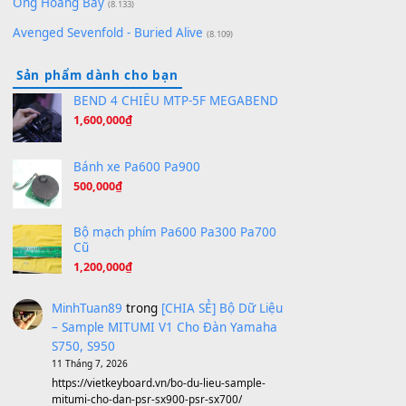
Hãy nói với em - Mỹ Tâm - Bằng Kiều
(8.274)
Hương Ngọc Lan
(8.251)
Tiếng Đàn Hàm Oan
(8.194)
Under Pressure
(8.164)
A Long December
(8.155)
Ta Sẽ Trở Lại
(8.155)
Ông Hoàng Bảy
(8.133)
Avenged Sevenfold - Buried Alive
(8.109)
Sản phẩm dành cho bạn
BEND 4 CHIỀU MTP-5F MEGABEND
1,600,000
₫