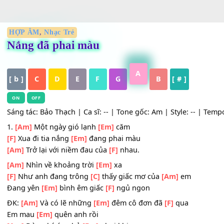
HỢP ÂM
,
Nhạc Trẻ
Nắng đã phai màu
A
[ b ]
C
D
E
F
G
B
[ # ]
ON
OFF
Sáng tác: Bảo Thạch | Ca sĩ: -- | Tone gốc: Am | Style: -- 
1.
[Am]
Một ngày gió lạnh
[Em]
căm
[F]
Xua đi tia nắng
[Em]
đang phai màu
[Am]
Trở lại với niềm đau của
[F]
nhau.
[Am]
Nhìn về khoảng trời
[Em]
xa
[F]
Như anh đang trông
[C]
thấy giấc mơ của
[Am]
em