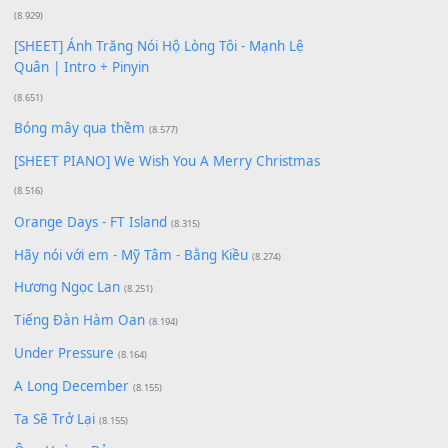
Giá Như - Soobin Hoàng Sơn
(11.359)
Có Em Đời Bỗng Vui
(9.744)
Cơn Mơ Băng Giá
(9.103)
Chờ một tiếng yêu
(8.991)
Lãng Quên Chiều Thu | Anh không muốn ra đi |
Qí shí bù xiǎng zǒu - 其实不想走
(8.929)
[SHEET] Ánh Trăng Nói Hộ Lòng Tôi - Mạnh Lệ
Quân | Intro + Pinyin
(8.651)
Bóng mây qua thềm
(8.577)
[SHEET PIANO] We Wish You A Merry Christmas
(8.516)
Orange Days - FT Island
(8.315)