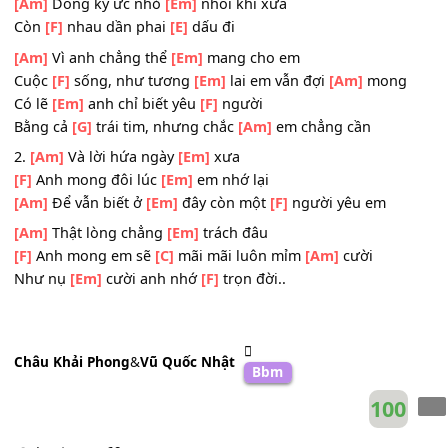
Đang yên
[Em]
bình êm giấc
[F]
ngủ ngon
ĐK:
[Am]
Và có lẽ những
[Em]
đêm cô đơn đã
[F]
qua
Em mau
[Em]
quên anh rồi
[Am]
Dòng ký ức nhỏ
[Em]
nhoi khi xưa
Còn
[F]
nhau dần phai
[E]
dấu đi
[Am]
Vì anh chẳng thể
[Em]
mang cho em
Cuộc
[F]
sống, như tương
[Em]
lai em vẫn đợi
[Am]
mon
Có lẽ
[Em]
anh chỉ biết yêu
[F]
người
Bằng cả
[G]
trái tim, nhưng chắc
[Am]
em chẳng cần
2.
[Am]
Và lời hứa ngày
[Em]
xưa
[F]
Anh mong đôi lúc
[Em]
em nhớ lại
[Am]
Để vẫn biết ở
[Em]
đây còn một
[F]
người yêu em
[Am]
Thật lòng chẳng
[Em]
trách đâu
[F]
Anh mong em sẽ
[C]
mãi mãi luôn mỉm
[Am]
cười
Như nụ
[Em]
cười anh nhớ
[F]
trọn đời..