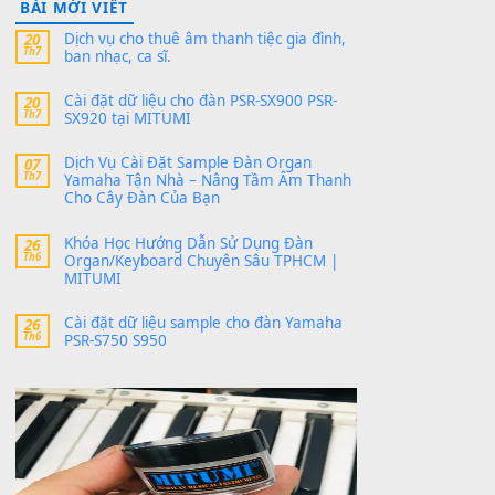
thaitoanorg
trong
Bộ dữ liệu Sample
MITUMI cho Đàn PSR-SX900 và PSR-
SX700
24 Tháng 4, 2026
bác ơi cho em hỏi chút , e tải về nhưng chỉ mở
dc STYLE , không có band tiếng…
MinhTuan89
trong
Lỡ làng duyên em
30 Tháng 9, 2025
Trang hợp âm chưa cập nhật sheet, bạn đợi một
thời gian nhé
Khách
trong
Lỡ làng duyên em
30 Tháng 9, 2025
Cho xin sheet nhạc organ được không ạ
BÀI MỚI VIẾT
Dịch vụ cho thuê âm thanh tiệc gia đình,
20
Th7
ban nhạc, ca sĩ.