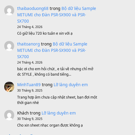
Bánh xe Pa600 Pa900
500,000
₫
Bộ mạch phím Pa600 Pa300 Pa700
Cũ
1,200,000
₫
MinhTuan89
trong
[CHIA SẺ] Bộ Dữ Liệu
– Sample MITUMI V1 Cho Đàn Yamaha
S750, S950
11 Tháng 7, 2026
https://vietkeyboard.vn/bo-du-lieu-sample-
mitumi-cho-dan-psr-sx900-psr-sx700/
thaibaoduong68
trong
Bộ dữ liệu Sample
MITUMI cho Đàn PSR-SX900 và PSR-
SX700
24 Tháng 4, 2026
Có giữ liệu 720 ko tuân e xin với ạ