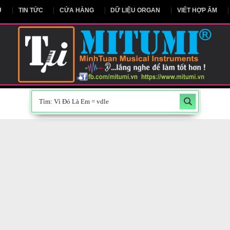
NG CHỦ
TIN TỨC
CỬA HÀNG
DỮ LIỆU ORGAN
V