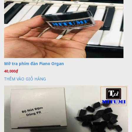
30 Tháng 9, 2025
Cho xin sheet nhạc organ được không ạ
BÀI MỚI VIẾT
Dịch vụ cho thuê âm thanh tiệc gia đình, ban nhạc, ca s
20
Th7
Cài đặt dữ liệu cho đàn PSR-SX900 PSR-SX920 tại MIT
20
Th7
Dịch Vụ Cài Đặt Sample Đàn Organ Yamaha Tận Nhà 
07
Th7
Nâng Tầm Âm Thanh Cho Cây Đàn Của Bạn
Khóa Học Hướng Dẫn Sử Dụng Đàn Organ/Keyboard
26
Th6
Chuyên Sâu TPHCM | MITUMI
Cài đặt dữ liệu sample cho đàn Yamaha PSR-S750 S95
26
Th6