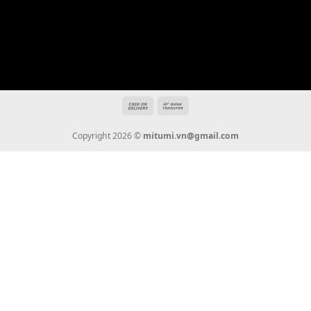
Hotline: 0936 22 90 22
mitumi.vn@gmail.com
THÔNG TIN
Giới Thiệu
Tin Tức
Thanh Toán
Vận Chuyển
Chính Sách Bảo Hành
Liên Hệ
KẾT NỐI CHÚNG TÔI
0936 22 90 22