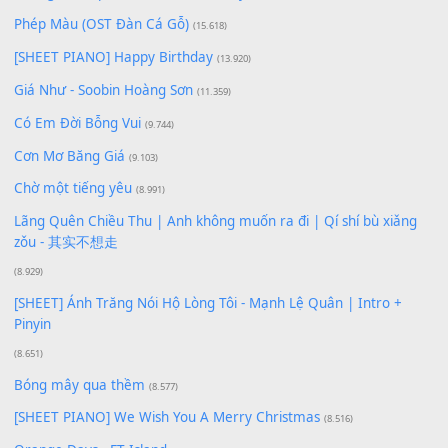
Để lại một bình luận
Bạn phải
đăng nhập
để gửi bình luận.
Xem nhiều nhất
Buông bỏ sự phụ thuộc nơi anh (Pinyin)
(18.942)
Phép Màu (OST Đàn Cá Gỗ)
(15.618)
[SHEET PIANO] Happy Birthday
(13.920)
Giá Như - Soobin Hoàng Sơn
(11.359)
Có Em Đời Bỗng Vui
(9.744)
Cơn Mơ Băng Giá
(9.103)
Chờ một tiếng yêu
(8.991)
Lãng Quên Chiều Thu | Anh không muốn ra đi | Qí shí bù xiǎ