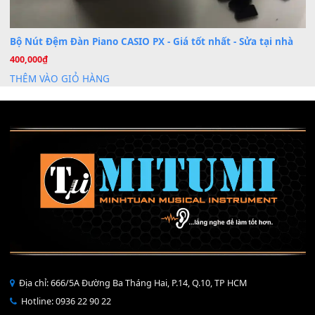
Mỡ tra phím đàn Piano Organ
40,000
₫
THÊM VÀO GIỎ HÀNG