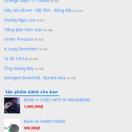
zǒu - 其实不想走
(8.929)
[SHEET] Ánh Trăng Nói Hộ Lòng Tôi - Mạnh Lệ Quân | Intro +
Pinyin
(8.651)
Bóng mây qua thềm
(8.577)
[SHEET PIANO] We Wish You A Merry Christmas
(8.516)
Orange Days - FT Island
(8.315)
Hãy nói với em - Mỹ Tâm - Bằng Kiều
(8.274)
Hương Ngọc Lan
(8.251)
Tiếng Đàn Hàm Oan
(8.194)
Under Pressure
(8.164)
A Long December
(8.155)