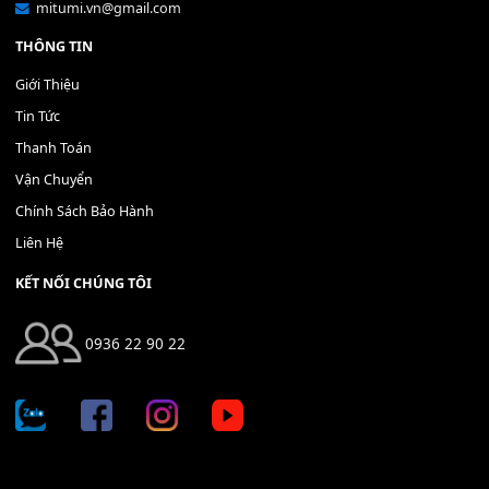
Bộ Nút Đệm Đàn Piano CASIO PX - Giá tốt nhất - Sửa tại n
400,000
₫
THÊM VÀO GIỎ HÀNG
Địa chỉ: 666/5A Đường Ba Tháng Hai, P.14, Q.10, TP HCM