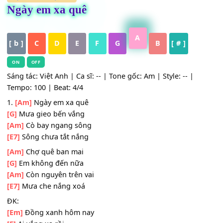
HỢP ÂM
,
Nhạc Trẻ
Ngày em xa quê
A
[ b ]
C
D
E
F
G
B
[ # ]
ON
OFF
Sáng tác: Việt Anh | Ca sĩ: -- | Tone gốc: Am | Style: -- |
Tempo: 100 | Beat: 4/4
1.
[Am]
Ngày em xa quê
[G]
Mưa gieo bến vắng
[Am]
Cò bay ngang sông
[E7]
Sông chưa tắt nắng
[Am]
Chợ quê ban mai
[G]
Em không đến nữa
[Am]
Còn nguyên trên vai