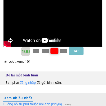
[Am]
Mùa sen trên tay
[E7]
Xin em giữ lấy
Thùy Chi
Am
100
TAP
Lượt xem:
101