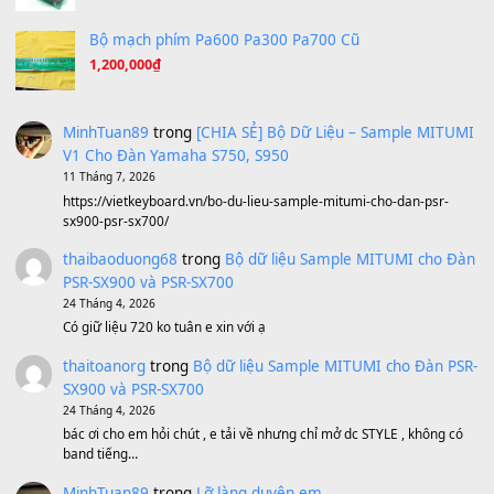
Ta Sẽ Trở Lại
(8.155)
Ông Hoàng Bảy
(8.133)
Avenged Sevenfold - Buried Alive
(8.109)
Sản phẩm dành cho bạn
BEND 4 CHIỀU MTP-5F MEGABEND
1,600,000
₫
Bánh xe Pa600 Pa900
500,000
₫
Bộ mạch phím Pa600 Pa300 Pa700 Cũ
1,200,000
₫
MinhTuan89
trong
[CHIA SẺ] Bộ Dữ Liệu – Sample MI