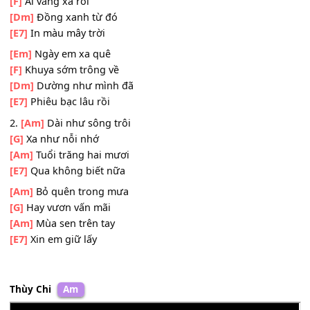
[E7]
Mưa che nắng xoá
ĐK:
[Em]
Đồng xanh hôm nay
[F]
Ai vắng xa rồi
[Dm]
Đồng xanh từ đó
[E7]
In màu mây trời
[Em]
Ngày em xa quê
[F]
Khuya sớm trông về
[Dm]
Dường như mình đã
[E7]
Phiêu bạc lâu rồi
2.
[Am]
Dài như sông trôi
[G]
Xa như nỗi nhớ
[Am]
Tuổi trăng hai mươi
[E7]
Qua không biết nữa
[Am]
Bỏ quên trong mưa
[G]
Hay vươn vấn mãi