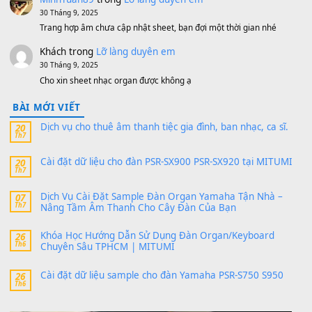
V1 Cho Đàn Yamaha S750, S950
11 Tháng 7, 2026
https://vietkeyboard.vn/bo-du-lieu-sample-mitumi-cho-dan-psr
sx900-psr-sx700/
thaibaoduong68
trong
Bộ dữ liệu Sample MITUMI cho
PSR-SX900 và PSR-SX700
24 Tháng 4, 2026
Có giữ liệu 720 ko tuân e xin với ạ
thaitoanorg
trong
Bộ dữ liệu Sample MITUMI cho Đàn
SX900 và PSR-SX700
24 Tháng 4, 2026
bác ơi cho em hỏi chút , e tải về nhưng chỉ mở dc STYLE , khôn
band tiếng…
MinhTuan89
trong
Lỡ làng duyên em
30 Tháng 9, 2025
Trang hợp âm chưa cập nhật sheet, bạn đợi một thời gian nhé
Khách
trong
Lỡ làng duyên em