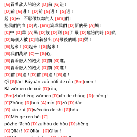
[D]
每个人被
[C]
迫着发出
[A]
最後的吼
[D]
声 !
[G]
起来！
[G]
起来！
[G]
起来 !
[G]
我们万众
[C]
一
[G]
心,
[G]
冒着敌人的炮火
[D]
前
[G]
进,
[G]
冒着敌人的炮火
[D]
前
[G]
进 !
[D]
前
[G]
进！
[D]
前
[G]
进！
[G]
进 !
起
[G]
來 ! 不願做奴隸的人
[Em]
們 !
把我們的血
[D]
肉,
[Em]
築成我們
[D]
新的長
[A]
城 !
[C]
中
[D]
華
[A]
民
[D]
族
[D]
到
[G]
了 最
[D]
危險的時
[G]
候,
[D]
每個人被
[C]
迫着發出
[A]
最後的吼
[D]
聲 !
[G]
起來 !
[G]
起來 !
[G]
起來 !
[G]
我們萬衆
[C]
一
[G]
心,
[G]
冒着敵人的炮火
[D]
前
[G]
進,
[G]
冒着敵人的炮火
[D]
前
[G]
進 !
[D]
前
[G]
進 !
[D]
前
[G]
進 !
[G]
進 !
Qǐ
[G]
lái ! Búyuàn zuò núlì de rén
[Em]
men !
Bǎ wǒmen de xuè
[D]
ròu,
[Em]
zhùchéng wǒmen
[D]
xīn de cháng
[D]
chéng !