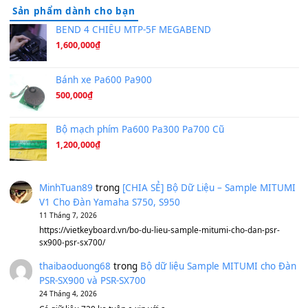
Hãy nói với em - Mỹ Tâm - Bằng Kiều
(8.274)
Hương Ngọc Lan
(8.251)
Tiếng Đàn Hàm Oan
(8.194)
Under Pressure
(8.164)
A Long December
(8.155)
Ta Sẽ Trở Lại
(8.155)
Ông Hoàng Bảy
(8.133)
Avenged Sevenfold - Buried Alive
(8.109)
Sản phẩm dành cho bạn
BEND 4 CHIỀU MTP-5F MEGABEND
1,600,000
₫
Bánh xe Pa600 Pa900