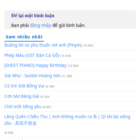
https://www.youtube.com/watch?v=FbKA_m_Doqc
60
TAP
Lượt xem:
62
Để lại một bình luận
Bạn phải
đăng nhập
để gửi bình luận.
Xem nhiều nhất
Buông bỏ sự phụ thuộc nơi anh (Pinyin)
(18.942)
Phép Màu (OST Đàn Cá Gỗ)
(15.618)
[SHEET PIANO] Happy Birthday
(13.920)