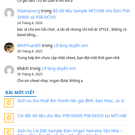
500,000
₫
Bộ mạch phím Pa600 Pa300 Pa700 Cũ
1,200,000
₫
MinhTuan89
trong
[CHIA SẺ] Bộ Dữ Liệu – Sample MI
V1 Cho Đàn Yamaha S750, S950
11 Tháng 7, 2026
https://vietkeyboard.vn/bo-du-lieu-sample-mitumi-cho-dan-psr
sx900-psr-sx700/
thaibaoduong68
trong
Bộ dữ liệu Sample MITUMI cho
PSR-SX900 và PSR-SX700
24 Tháng 4, 2026
Có giữ liệu 720 ko tuân e xin với ạ
thaitoanorg
trong
Bộ dữ liệu Sample MITUMI cho Đàn
SX900 và PSR-SX700
24 Tháng 4, 2026