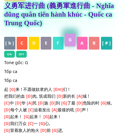
HỢP ÂM
义勇军进行曲 (義勇軍進行曲 - Nghĩa
dũng quân tiến hành khúc - Quốc ca
Trung Quốc)
G
[ b ]
C
D
E
F
A
B
[ # ]
ON
OFF
Tone gốc: G
Tốp ca
Tốp ca
起
[G]
来 ! 不愿做奴隶的人
[Em]
们 !
把我们的血
[D]
肉, 筑成我们
[D]
新的长
[A]
城 !
[C]
中
[D]
华
[A]
民
[D]
族
[D]
到
[G]
了最
[D]
危险的时
[G]
候,