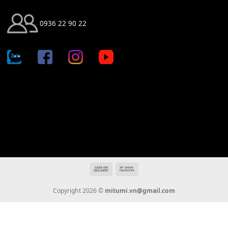
Địa chỉ: 666/5A Đường Ba Tháng Hai, P.14, Q.10, TP HCM
Hotline: 0936 22 90 22
mitumi.vn@gmail.com
THÔNG TIN
Giới Thiệu
Tin Tức
Thanh Toán
Vận Chuyển