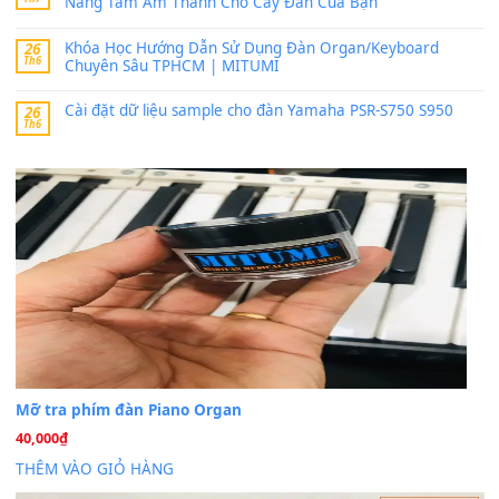
bác ơi cho em hỏi chút , e tải về nhưng chỉ mở dc STYLE , khôn
band tiếng…
MinhTuan89
trong
Lỡ làng duyên em
30 Tháng 9, 2025
Trang hợp âm chưa cập nhật sheet, bạn đợi một thời gian nhé
Khách
trong
Lỡ làng duyên em
30 Tháng 9, 2025
Cho xin sheet nhạc organ được không ạ
BÀI MỚI VIẾT
Dịch vụ cho thuê âm thanh tiệc gia đình, ban nhạc, ca s
20
Th7
Cài đặt dữ liệu cho đàn PSR-SX900 PSR-SX920 tại MIT
20
Th7
Dịch Vụ Cài Đặt Sample Đàn Organ Yamaha Tận Nhà 
07
Th7
Nâng Tầm Âm Thanh Cho Cây Đàn Của Bạn
Khóa Học Hướng Dẫn Sử Dụng Đàn Organ/Keyboard
26