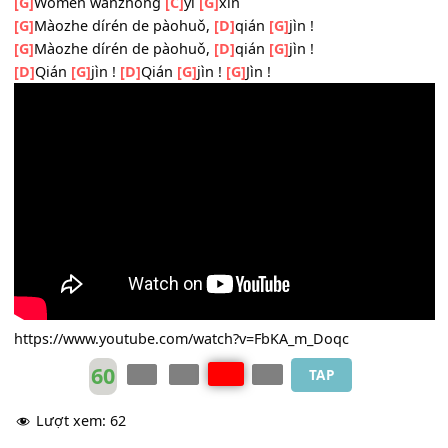
[C]
Zhōng
[D]
huá
[A]
mín
[D]
zú
[D]
dào
[G]
liǎo zuì
[D]
wēixiǎn de shí
[G]
hòu
[D]
Měi ge rén bèi
[C]
pòzhe
fāchū
[D]
zuìhòu de hǒu
[D]
shēng
[G]
Qǐlái !
[G]
Qǐlái !
[G]
Qǐlái !
[G]
Wǒmen wànzhòng
[C]
yì
[G]
xīn
[G]
Màozhe dírén de pàohuǒ,
[D]
qián
[G]
jìn !
[G]
Màozhe dírén de pàohuǒ,
[D]
qián
[G]
jìn !
[D]
Qián
[G]
jìn !
[D]
Qián
[G]
jìn !
[G]
Jìn !