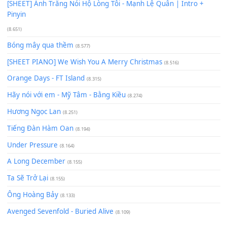
Giá Như - Soobin Hoàng Sơn
(11.359)
Có Em Đời Bỗng Vui
(9.744)
Cơn Mơ Băng Giá
(9.103)
Chờ một tiếng yêu
(8.991)
Lãng Quên Chiều Thu | Anh không muốn ra đi | Qí shí bù xiǎ
zǒu - 其实不想走
(8.929)
[SHEET] Ánh Trăng Nói Hộ Lòng Tôi - Mạnh Lệ Quân | Intro +
Pinyin
(8.651)
Bóng mây qua thềm
(8.577)
[SHEET PIANO] We Wish You A Merry Christmas
(8.516)
Orange Days - FT Island
(8.315)