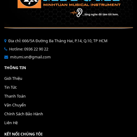
Bộ Nút Đệm Đàn Piano CASIO PX - Giá tốt nhất - Sửa tại n
400,000
₫
THÊM VÀO GIỎ HÀNG