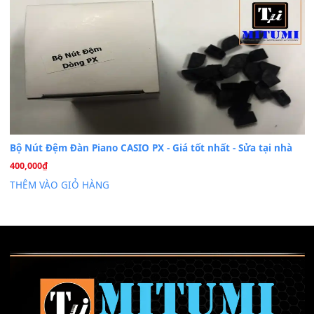
Th6
Chuyên Sâu TPHCM | MITUMI
Cài đặt dữ liệu sample cho đàn Yamaha PSR-S750 S95
26
Th6
Mỡ tra phím đàn Piano Organ
40,000
₫
THÊM VÀO GIỎ HÀNG