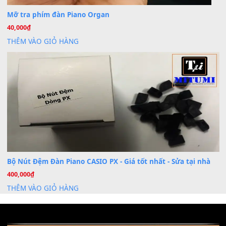
Khóa Học Hướng Dẫn Sử Dụng Đàn Organ/Keyboard
26
Th6
Chuyên Sâu TPHCM | MITUMI
Cài đặt dữ liệu sample cho đàn Yamaha PSR-S750 S95
26
Th6
Mỡ tra phím đàn Piano Organ
40,000
₫
THÊM VÀO GIỎ HÀNG