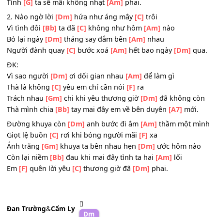
Trọn đời mai
[Bb]
sau tiếng
[C]
yêu không phai
[Am]
tàn
Dòng đời dù
[Dm]
có bão tố chông
[Am]
gai
Tình
[G]
ta sẽ mãi không nhạt
[Am]
phai.
2. Nào ngờ lời
[Dm]
hứa như áng mây
[C]
trôi
Vì tình đôi
[Bb]
ta đã
[C]
không như hôm
[Am]
nào
Bỏ lại ngày
[Dm]
tháng say đắm bên
[Am]
nhau
Người đành quay
[C]
bước xoá
[Am]
hết bao ngày
[Dm]
q
ĐK:
Vì sao người
[Dm]
ơi dối gian nhau
[Am]
để làm gì
Thà là không
[C]
yêu em chỉ cần nói
[F]
ra
Trách nhau
[Gm]
chi khi yêu thương giờ
[Dm]
đã không 
Thà mình chia
[Bb]
tay mai đây em về bên duyên
[A7]
mới
Đường khuya còn
[Dm]
anh bước đi âm
[Am]
thầm một 
Giọt lệ buồn
[C]
rơi khi bóng người mãi
[F]
xa
Ánh trăng
[Gm]
khuya ta bên nhau hẹn
[Dm]
ước hôm n
Còn lại niềm
[Bb]
đau khi mai đây tình ta hai
[Am]
lối
Em
[F]
quên lời yêu
[C]
thương giờ đã
[Dm]
phai.