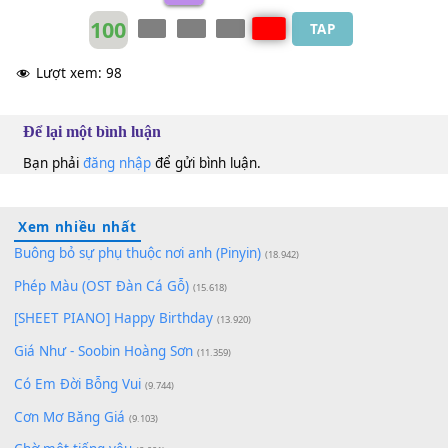
Đan Trường
&
Cẩm Ly
Dm
100
TAP
Lượt xem:
98
Để lại một bình luận
Bạn phải
đăng nhập
để gửi bình luận.
Xem nhiều nhất
Buông bỏ sự phụ thuộc nơi anh (Pinyin)
(18.942)
Phép Màu (OST Đàn Cá Gỗ)
(15.618)