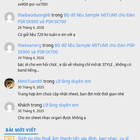
Bánh xe Pa600 Pa900
500,000
₫
Bộ mạch phím Pa600 Pa300 Pa700 Cũ
1,200,000
₫
MinhTuan89
trong
[CHIA SẺ] Bộ Dữ Liệu – Sample MI
V1 Cho Đàn Yamaha S750, S950
11 Tháng 7, 2026
https://vietkeyboard.vn/bo-du-lieu-sample-mitumi-cho-dan-psr
sx900-psr-sx700/
thaibaoduong68
trong
Bộ dữ liệu Sample MITUMI cho
PSR-SX900 và PSR-SX700
24 Tháng 4, 2026
Có giữ liệu 720 ko tuân e xin với ạ
thaitoanorg
trong
Bộ dữ liệu Sample MITUMI cho Đàn
SX900 và PSR-SX700