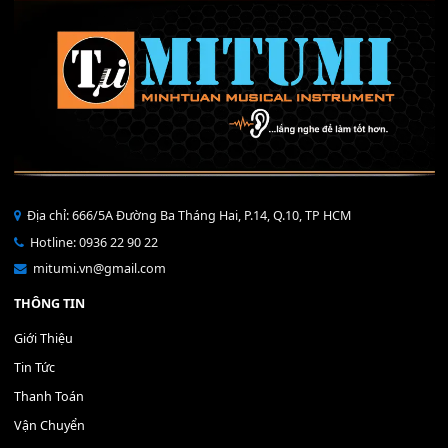
Bộ Nút Đệm Đàn Piano CASIO PX - Giá tốt nhất - Sửa tại n
400,000
₫
THÊM VÀO GIỎ HÀNG