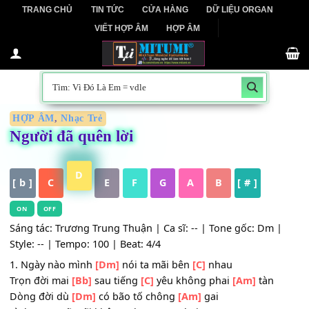
Skip
TRANG CHỦ
TIN TỨC
CỬA HÀNG
DỮ LIỆU ORGAN
to
VIẾT HỢP ÂM
HỢP ÂM
content
HỢP ÂM
,
Nhạc Trẻ
Người đã quên lời
D
[ b ]
C
E
F
G
A
B
[ # ]
ON
OFF
Sáng tác: Trương Trung Thuận | Ca sĩ: -- | Tone gốc: Dm 
Style: -- | Tempo: 100 | Beat: 4/4
1. Ngày nào mình
[Dm]
nói ta mãi bên
[C]
nhau