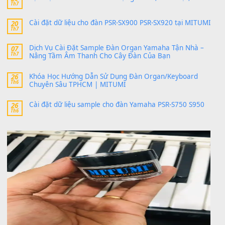
24 Tháng 4, 2026
bác ơi cho em hỏi chút , e tải về nhưng chỉ mở dc STYLE , khôn
band tiếng…
MinhTuan89
trong
Lỡ làng duyên em
30 Tháng 9, 2025
Trang hợp âm chưa cập nhật sheet, bạn đợi một thời gian nhé
Khách
trong
Lỡ làng duyên em
30 Tháng 9, 2025
Cho xin sheet nhạc organ được không ạ
BÀI MỚI VIẾT
Dịch vụ cho thuê âm thanh tiệc gia đình, ban nhạc, ca s
20
Th7
Cài đặt dữ liệu cho đàn PSR-SX900 PSR-SX920 tại MIT
20
Th7
Dịch Vụ Cài Đặt Sample Đàn Organ Yamaha Tận Nhà 
07
Th7
Nâng Tầm Âm Thanh Cho Cây Đàn Của Bạn