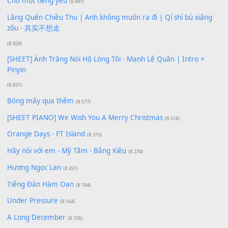
[SHEET PIANO] Happy Birthday
(13.920)
Giá Như - Soobin Hoàng Sơn
(11.359)
Có Em Đời Bỗng Vui
(9.744)
Cơn Mơ Băng Giá
(9.103)
Chờ một tiếng yêu
(8.991)
Lãng Quên Chiều Thu | Anh không muốn ra đi | Qí shí bù xiǎ
zǒu - 其实不想走
(8.929)
[SHEET] Ánh Trăng Nói Hộ Lòng Tôi - Mạnh Lệ Quân | Intro +
Pinyin
(8.651)
Bóng mây qua thềm
(8.577)
[SHEET PIANO] We Wish You A Merry Christmas
(8.516)
Orange Days - FT Island
(8.315)