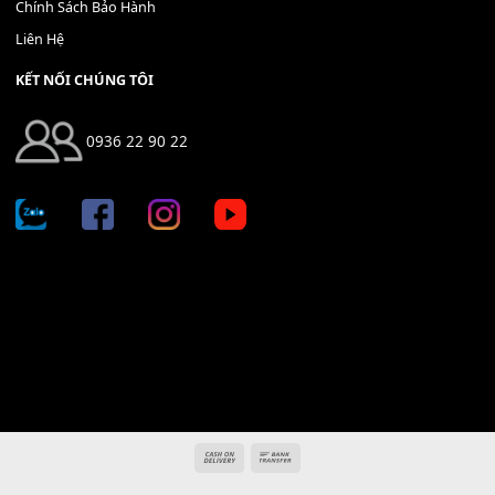
Địa chỉ: 666/5A Đường Ba Tháng Hai, P.14, Q.10, TP HCM
Hotline: 0936 22 90 22
mitumi.vn@gmail.com
THÔNG TIN
Giới Thiệu
Tin Tức
Thanh Toán
Vận Chuyển