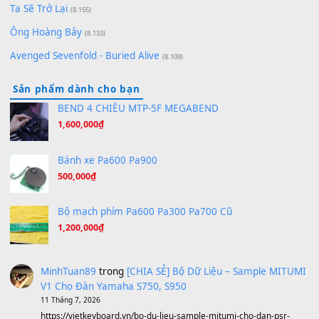
Hãy nói với em - Mỹ Tâm - Bằng Kiều
(8.274)
Hương Ngọc Lan
(8.251)
Tiếng Đàn Hàm Oan
(8.194)
Under Pressure
(8.164)
A Long December
(8.155)
Ta Sẽ Trở Lại
(8.155)
Ông Hoàng Bảy
(8.133)
Avenged Sevenfold - Buried Alive
(8.109)
Sản phẩm dành cho bạn
BEND 4 CHIỀU MTP-5F MEGABEND
1,600,000
₫