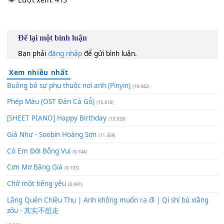
Trái tim anh
[Am]
lặng câm tay anh
[Em]
chặt lắm
[F#]
Khi mà hôm nay anh chợt
[B7]
thấy
Hạnh phúc của
[Em]
hai người.
120
TAP
Lượt xem:
413
Để lại một bình luận
Bạn phải
đăng nhập
để gửi bình luận.
Xem nhiều nhất
Buông bỏ sự phụ thuộc nơi anh (Pinyin)
(18.942)
Phép Màu (OST Đàn Cá Gỗ)
(15.618)
[SHEET PIANO] Happy Birthday
(13.920)