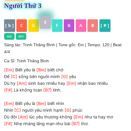
HỢP ÂM
Người Thứ 3
E
[ b ]
C
D
F
G
A
B
[ # ]
ON
OFF
Sáng tác: Trịnh Thăng Bình
| Tone gốc: Em | Tempo: 120 | Be
4/4
Ca Sĩ: Trịnh Thăng Bình
[Em]
Biết yêu là
[Bm]
biết chờ
Để
[C]
sống bên người mình
[G]
yêu
Dù hy
[Am]
sinh bao nhiêu hay
[Em]
nhận bao nhiêu
[F#]
Là không toan
[B7]
tính.
[Em]
Biết yêu là
[Bm]
biết nhìn