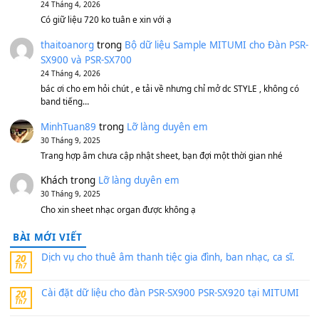
Bộ mạch phím Pa600 Pa300 Pa700 Cũ
1,200,000
₫
MinhTuan89
trong
[CHIA SẺ] Bộ Dữ Liệu – Sample MI
V1 Cho Đàn Yamaha S750, S950
11 Tháng 7, 2026
https://vietkeyboard.vn/bo-du-lieu-sample-mitumi-cho-dan-psr
sx900-psr-sx700/
thaibaoduong68
trong
Bộ dữ liệu Sample MITUMI cho
PSR-SX900 và PSR-SX700
24 Tháng 4, 2026
Có giữ liệu 720 ko tuân e xin với ạ
thaitoanorg
trong
Bộ dữ liệu Sample MITUMI cho Đàn
SX900 và PSR-SX700
24 Tháng 4, 2026
bác ơi cho em hỏi chút , e tải về nhưng chỉ mở dc STYLE , khôn