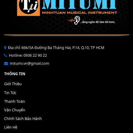
Bộ Nút Đệm Đàn Piano CASIO PX - Giá tốt nhất - Sửa tại n
400,000
₫
THÊM VÀO GIỎ HÀNG