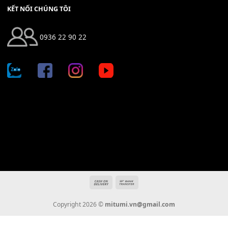
Địa chỉ: 666/5A Đường Ba Tháng Hai, P.14, Q.10, TP HCM
Hotline: 0936 22 90 22
mitumi.vn@gmail.com
THÔNG TIN
Giới Thiệu
Tin Tức
Thanh Toán
Vận Chuyển
Chính Sách Bảo Hành