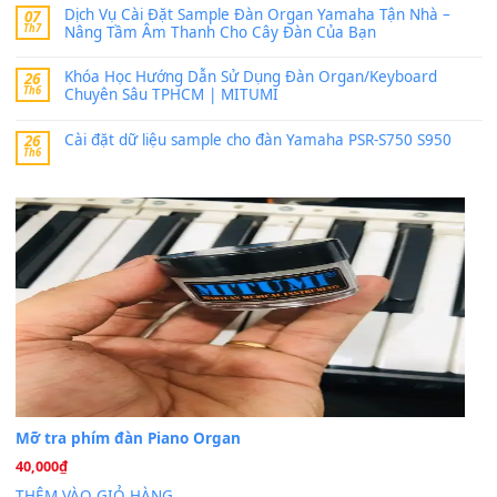
band tiếng…
MinhTuan89
trong
Lỡ làng duyên em
30 Tháng 9, 2025
Trang hợp âm chưa cập nhật sheet, bạn đợi một thời gian nhé
Khách
trong
Lỡ làng duyên em
30 Tháng 9, 2025
Cho xin sheet nhạc organ được không ạ
BÀI MỚI VIẾT
Dịch vụ cho thuê âm thanh tiệc gia đình, ban nhạc, ca s
20
Th7
Cài đặt dữ liệu cho đàn PSR-SX900 PSR-SX920 tại MIT
20
Th7
Dịch Vụ Cài Đặt Sample Đàn Organ Yamaha Tận Nhà 
07
Th7
Nâng Tầm Âm Thanh Cho Cây Đàn Của Bạn
Khóa Học Hướng Dẫn Sử Dụng Đàn Organ/Keyboard
26
Th6
Chuyên Sâu TPHCM | MITUMI