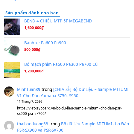
Hương Ngọc Lan
(8.251)
Tiếng Đàn Hàm Oan
(8.194)
Under Pressure
(8.164)
A Long December
(8.155)
Ta Sẽ Trở Lại
(8.155)
Ông Hoàng Bảy
(8.133)
Avenged Sevenfold - Buried Alive
(8.109)
Sản phẩm dành cho bạn
BEND 4 CHIỀU MTP-5F MEGABEND
1,600,000
₫
Bánh xe Pa600 Pa900
500,000
₫