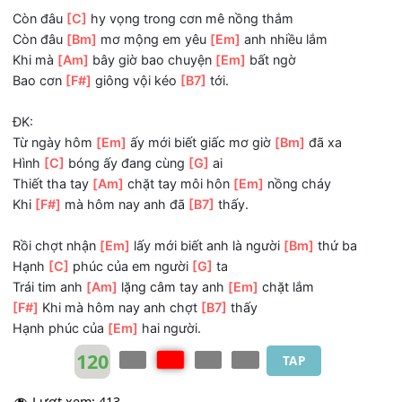
Nhìn
[C]
người yêu mình hạnh
[G]
phúc
Dù đôi
[Am]
lúc yêu thương không
[Em]
như ta hay mơ
[F#]
Nhẹ nhàng lãng mạn như bài
[B7]
thơ.
Còn đâu
[C]
hy vọng trong cơn mê nồng thắm
Còn đâu
[Bm]
mơ mộng em yêu
[Em]
anh nhiều lắm
Khi mà
[Am]
bây giờ bao chuyện
[Em]
bất ngờ
Bao cơn
[F#]
giông vội kéo
[B7]
tới.
ĐK:
Từ ngày hôm
[Em]
ấy mới biết giấc mơ giờ
[Bm]
đã xa
Hình
[C]
bóng ấy đang cùng
[G]
ai
Thiết tha tay
[Am]
chặt tay môi hôn
[Em]
nồng cháy
Khi
[F#]
mà hôm nay anh đã
[B7]
thấy.
Rồi chợt nhận
[Em]
lấy mới biết anh là người
[Bm]
thứ ba
Hạnh
[C]
phúc của em người
[G]
ta