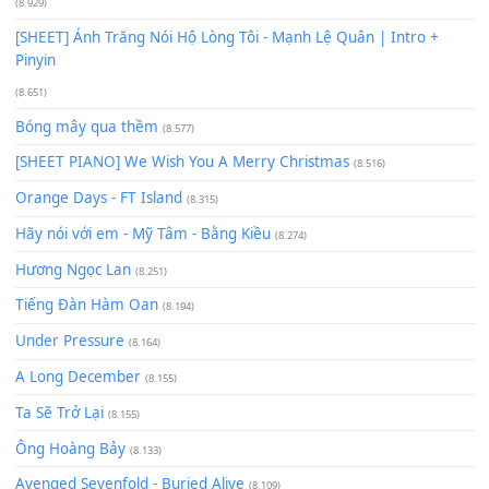
Giá Như - Soobin Hoàng Sơn
(11.359)
Có Em Đời Bỗng Vui
(9.744)
Cơn Mơ Băng Giá
(9.103)
Chờ một tiếng yêu
(8.991)
Lãng Quên Chiều Thu | Anh không muốn ra đi | Qí shí bù xiǎ
zǒu - 其实不想走
(8.929)
[SHEET] Ánh Trăng Nói Hộ Lòng Tôi - Mạnh Lệ Quân | Intro +
Pinyin
(8.651)
Bóng mây qua thềm
(8.577)
[SHEET PIANO] We Wish You A Merry Christmas
(8.516)
Orange Days - FT Island
(8.315)
Hãy nói với em - Mỹ Tâm - Bằng Kiều
(8.274)