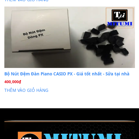
Cài đặt dữ liệu sample cho đàn Yamaha PSR-S750 S95
26
Th6
Mỡ tra phím đàn Piano Organ
40,000
₫
THÊM VÀO GIỎ HÀNG